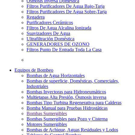
Osmosis Inversa Doméstica
Filtros Purificadores De Agua Bajo-Tarja
Filtros Purificadores De Agua Sobre-Tarja
Regadera
Purificadores Cerámicos
Filtros De Agua Alcalina Ionizada
Suavizadores De Agua
Ultrafiltración Doméstica
GENERADORES DE OZONO
Filtros Punto De Entrada Toda La Casa
Equipos de Bombeo
Bombas de Agua Horizontales
Bombas de superficie, Domésticas, Comerciales,
Industriales
Bombas Inyectoras para Hidroneumáticos
Multietapas Alta Presión, Ósmosis inversa
Bombas Tipo Turbina Regenerativa para Calderas
Bomba Manual para Pruebas Hidrostáticas
Bombas Sumergibles
Bombas Sumergibles para Pozo y Cisterna
Motores Sumergibles
Bombas de Achique, Aguas Residuales y Lodos