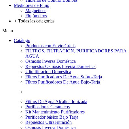
Tableros de Control Bombas
Medidores de Flujo
Magnéticos
Flujómetros
+
Todas las categorías
Menu
Catálogo
Productos con Envío Gratis
FILTROS, FILTRACION, PURIFICADORES PARA
AGUA
Osmosis Inversa Doméstica
Repuestos Ósmosis Inversa Domestica
Ultrafiltración Doméstica
Filtros Purificadores De Agua Sobre-Tarja
Filtros Purificadores De Agua Bajo-Tarja
Filtros De Agua Alcalina Ionizada
Purificadores Cerámicos
Kit Mantenimiento Purificadores
Purificador básico Bajo Tarja
Repuestos UltraFiltración
Ósmosis Inversa Doméstica