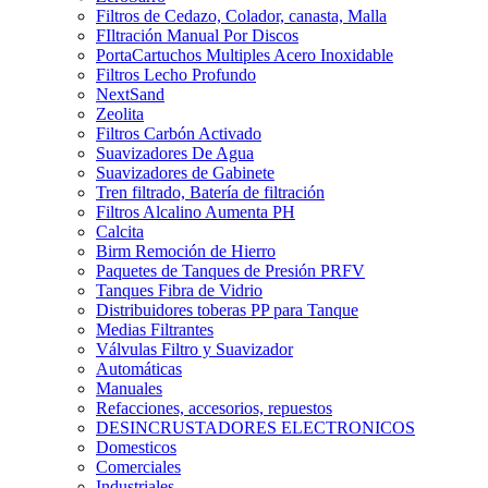
Filtros de Cedazo, Colador, canasta, Malla
FIltración Manual Por Discos
PortaCartuchos Multiples Acero Inoxidable
Filtros Lecho Profundo
NextSand
Zeolita
Filtros Carbón Activado
Suavizadores De Agua
Suavizadores de Gabinete
Tren filtrado, Batería de filtración
Filtros Alcalino Aumenta PH
Calcita
Birm Remoción de Hierro
Paquetes de Tanques de Presión PRFV
Tanques Fibra de Vidrio
Distribuidores toberas PP para Tanque
Medias Filtrantes
Válvulas Filtro y Suavizador
Automáticas
Manuales
Refacciones, accesorios, repuestos
DESINCRUSTADORES ELECTRONICOS
Domesticos
Comerciales
Industriales