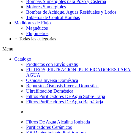
Bombas Sumergibles para Pozo y Cisterna
Motores Sumergibles
Bombas de Achique, Aguas Residuales y Lodos
Tableros de Control Bombas
Medidores de Flujo
Magnéticos
Flujómetros
+
Todas las categorías
Menu
Catálogo
Productos con Envío Gratis
FILTROS, FILTRACION, PURIFICADORES PARA
AGUA
Osmosis Inversa Doméstica
Repuestos Ósmosis Inversa Domestica
Ultrafiltración Doméstica
Filtros Purificadores De Agua Sobre-Tarja
Filtros Purificadores De Agua Bajo-Tarja
Filtros De Agua Alcalina Ionizada
Purificadores Cerámicos
Kit Mantenimiento Purificadores