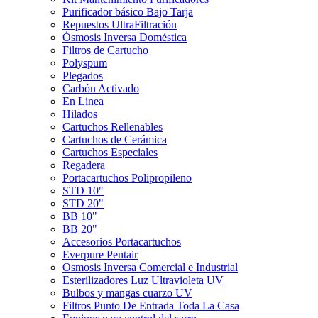
Purificador básico Bajo Tarja
Repuestos UltraFiltración
Ósmosis Inversa Doméstica
Filtros de Cartucho
Polyspum
Plegados
Carbón Activado
En Linea
Hilados
Cartuchos Rellenables
Cartuchos de Cerámica
Cartuchos Especiales
Regadera
Portacartuchos Polipropileno
STD 10"
STD 20"
BB 10"
BB 20"
Accesorios Portacartuchos
Everpure Pentair
Osmosis Inversa Comercial e Industrial
Esterilizadores Luz Ultravioleta UV
Bulbos y mangas cuarzo UV
Filtros Punto De Entrada Toda La Casa