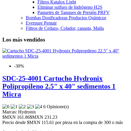
Filtros Katalox Light
Eliminar sulfuro de hidrógeno H2S
Paquetes de Tanques de Presión PRFV
Bombas Dosificadoras Productos Químicos
Everpure Pentair
Filtros de Cedazo, Colador, canasta, Malla
Los más vendidos
-30%
SDC-25-4001 Cartucho Hydronix
Polipropileno 2.5" x 40" sedimentos 1
Micra
6 Opinione(s)
Marcas:
Hydronix
$MXN 161.86
$MXN 231.23
Precio desde
$MXN 115.61 por pieza en la compra de 300 o más