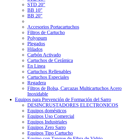
STD 20"
BB 10"
BB 20"
Accesorios Portacartuchos
Filtros de Cartucho
Polyspum
Plegados
Hilados
Carbón Activado
Cartuchos de Cerámica
En Linea
Cartuchos Rellenables
Cartuchos Especiales
Regadera
Filtros de Bolsa, Carcazas Multicartuchos Acero
Inoxidable
Equipos para Prevención de Formación del Sarro
DESINCRUSTADORES ELECTRONICOS
Equipos domésticos
Equipos Uso Comercial
Equipos Industriales
Equipos Zero Sarro
Equipos Tipo Cartucho
Equipo con Tanque de Fibra de Vidrio