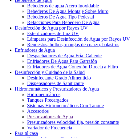
Bebederos de agua
Bebederos de agua Acero Inoxidable
Bebederos De Agua Montaje Sobre Muro
Bebederos De Agua Tipo Pedestal
Refacciones Para Bebedero De Agua
Desinfección de Agua por Rayos UV
Esterilizadores de Luz UV
Lámparas para Desinfección de Agua por Rayos UV
Repuestos, bulbos, mangas de cuarzo, balastros
Enfriadores de Agua
Despachadores de Agua Fría, Caliente
Enfriadores De Agua Para Garrafón
Enfriadores de Agua Conexión Directa a Filtro
Desinfección y Cuidado de la Salud
Desinfectante Grado Alimenticio
Dispensadores de Sanitizante
Hidroneumáticos y Presurizadores de Agua
Hidroneumáticos
Tanques Precargados
Sistemas Hidroneumáticos Con Tanque
Accesorios
Presurizadores de Agua
Presurizadores velocidad fija, presión constante
Variador de Frecuencia
Para tú casa