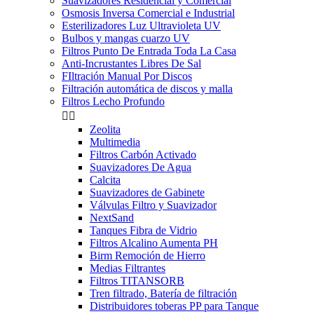
Suavizadores Residencial y Comercial
Osmosis Inversa Comercial e Industrial
Esterilizadores Luz Ultravioleta UV
Bulbos y mangas cuarzo UV
Filtros Punto De Entrada Toda La Casa
Anti-Incrustantes Libres De Sal
FIltración Manual Por Discos
Filtración automática de discos y malla
Filtros Lecho Profundo


Zeolita
Multimedia
Filtros Carbón Activado
Suavizadores De Agua
Calcita
Suavizadores de Gabinete
Válvulas Filtro y Suavizador
NextSand
Tanques Fibra de Vidrio
Filtros Alcalino Aumenta PH
Birm Remoción de Hierro
Medias Filtrantes
Filtros TITANSORB
Tren filtrado, Batería de filtración
Distribuidores toberas PP para Tanque