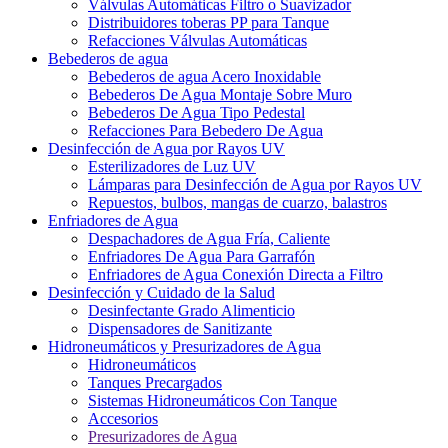
Válvulas Automáticas Filtro o Suavizador
Distribuidores toberas PP para Tanque
Refacciones Válvulas Automáticas
Bebederos de agua
Bebederos de agua Acero Inoxidable
Bebederos De Agua Montaje Sobre Muro
Bebederos De Agua Tipo Pedestal
Refacciones Para Bebedero De Agua
Desinfección de Agua por Rayos UV
Esterilizadores de Luz UV
Lámparas para Desinfección de Agua por Rayos UV
Repuestos, bulbos, mangas de cuarzo, balastros
Enfriadores de Agua
Despachadores de Agua Fría, Caliente
Enfriadores De Agua Para Garrafón
Enfriadores de Agua Conexión Directa a Filtro
Desinfección y Cuidado de la Salud
Desinfectante Grado Alimenticio
Dispensadores de Sanitizante
Hidroneumáticos y Presurizadores de Agua
Hidroneumáticos
Tanques Precargados
Sistemas Hidroneumáticos Con Tanque
Accesorios
Presurizadores de Agua