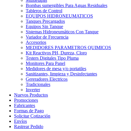
Multietapas
Bombas sumergibles Para Aguas Residuales
Tableros de Control
EQUIPOS HIDRONEUMATICOS
Tanques Precargados
Equipos Sin Tanque
Sistemas Hidroneumáticos Con Tanque
Variador de Frecuencia
Accesorios
MEDIDORES PARAMETROS QUIMICOS
Kit Reactivos PH, Dureza, Cloro
Testers Digitales Tipo Pluma
Monitores Para Panel
Medidores de mesa y/o portatiles
Sanitizantes, limpieza y Desinfectantes
Gereradores Electricos
Tradicionales
Inverter
Nuevos Productos
Promociones
Fabricantes
Formas de Pago
Solicitar Cotización
Envíos
Rastrear Pedido