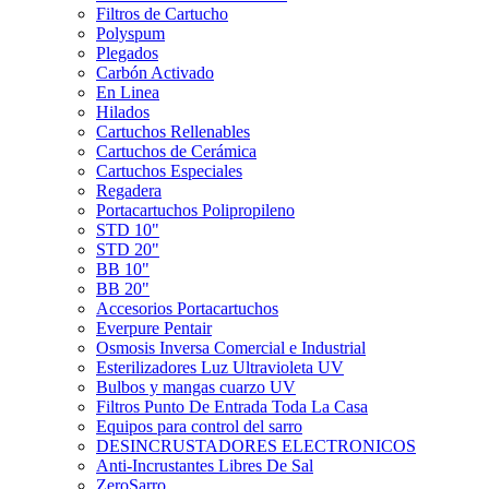
Filtros de Cartucho
Polyspum
Plegados
Carbón Activado
En Linea
Hilados
Cartuchos Rellenables
Cartuchos de Cerámica
Cartuchos Especiales
Regadera
Portacartuchos Polipropileno
STD 10"
STD 20"
BB 10"
BB 20"
Accesorios Portacartuchos
Everpure Pentair
Osmosis Inversa Comercial e Industrial
Esterilizadores Luz Ultravioleta UV
Bulbos y mangas cuarzo UV
Filtros Punto De Entrada Toda La Casa
Equipos para control del sarro
DESINCRUSTADORES ELECTRONICOS
Anti-Incrustantes Libres De Sal
ZeroSarro