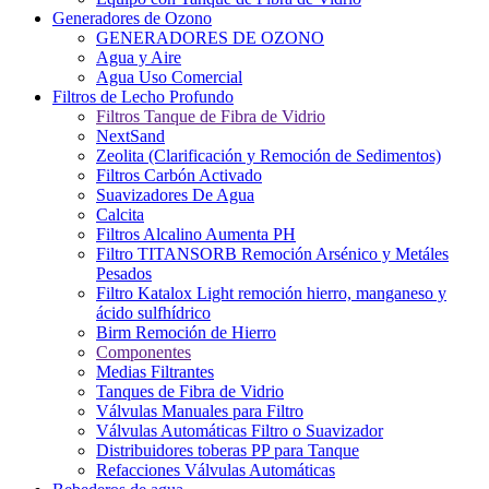
Generadores de Ozono
GENERADORES DE OZONO
Agua y Aire
Agua Uso Comercial
Filtros de Lecho Profundo
Filtros Tanque de Fibra de Vidrio
NextSand
Zeolita (Clarificación y Remoción de Sedimentos)
Filtros Carbón Activado
Suavizadores De Agua
Calcita
Filtros Alcalino Aumenta PH
Filtro TITANSORB Remoción Arsénico y Metáles
Pesados
Filtro Katalox Light remoción hierro, manganeso y
ácido sulfhídrico
Birm Remoción de Hierro
Componentes
Medias Filtrantes
Tanques de Fibra de Vidrio
Válvulas Manuales para Filtro
Válvulas Automáticas Filtro o Suavizador
Distribuidores toberas PP para Tanque
Refacciones Válvulas Automáticas