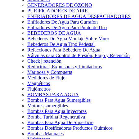
GENERADORES DE OZONO
PURIFICADORES DE AIRE
ENFRIADORES DE AGUA DESPACHADORES
Enfriadores De Agua Para Garrafón
Enfriadores De Agua Para Punto de Uso
BEBEDEROS DE AGUA
Bebederos De Agua Montaje Sobre Muro
Bebederos De Agua Tipo Pedestal
Refacciones Para Bebedero De Agua
Válvulas para Control de Presión, Flujo y Retención
Check | retención
Reductoras, Expulsoras y Limitadoras
Mariposa y Compuerta
Medidores de Flujo
Magnéticos
Flujómetros
BOMBAS PARA AGUA
Bombas Para Agua Sumergibles
Motores sumergibles
Bombas Para Agua Inyectoras
Bomba Turbina Regenerativa
Bombas Para Agua De Superficie
Bombas Dosificadoras Productos Químicos
Bombas Manuales