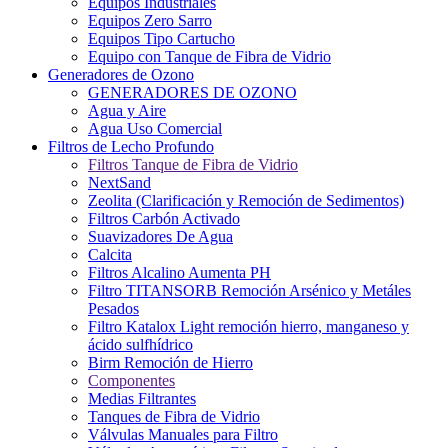
Equipos Industriales
Equipos Zero Sarro
Equipos Tipo Cartucho
Equipo con Tanque de Fibra de Vidrio
Generadores de Ozono
GENERADORES DE OZONO
Agua y Aire
Agua Uso Comercial
Filtros de Lecho Profundo
Filtros Tanque de Fibra de Vidrio
NextSand
Zeolita (Clarificación y Remoción de Sedimentos)
Filtros Carbón Activado
Suavizadores De Agua
Calcita
Filtros Alcalino Aumenta PH
Filtro TITANSORB Remoción Arsénico y Metáles
Pesados
Filtro Katalox Light remoción hierro, manganeso y
ácido sulfhídrico
Birm Remoción de Hierro
Componentes
Medias Filtrantes
Tanques de Fibra de Vidrio
Válvulas Manuales para Filtro