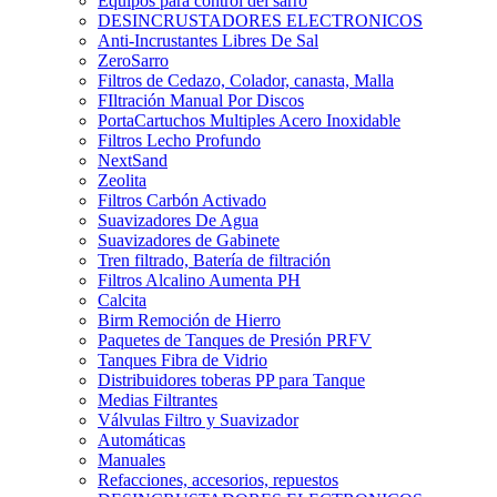
Equipos para control del sarro
DESINCRUSTADORES ELECTRONICOS
Anti-Incrustantes Libres De Sal
ZeroSarro
Filtros de Cedazo, Colador, canasta, Malla
FIltración Manual Por Discos
PortaCartuchos Multiples Acero Inoxidable
Filtros Lecho Profundo
NextSand
Zeolita
Filtros Carbón Activado
Suavizadores De Agua
Suavizadores de Gabinete
Tren filtrado, Batería de filtración
Filtros Alcalino Aumenta PH
Calcita
Birm Remoción de Hierro
Paquetes de Tanques de Presión PRFV
Tanques Fibra de Vidrio
Distribuidores toberas PP para Tanque
Medias Filtrantes
Válvulas Filtro y Suavizador
Automáticas
Manuales
Refacciones, accesorios, repuestos