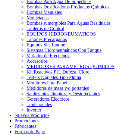
Bombas Para Agua De Superficie
Bombas Dosificadoras Productos Químicos
Bombas Manuales
Multietapas
Bombas sumergibles Para Aguas Residuales
Tableros de Control
EQUIPOS HIDRONEUMATICOS
Tanques Precargados
Equipos Sin Tanque
Sistemas Hidroneumáticos Con Tanque
Variador de Frecuencia
Accesorios
MEDIDORES PARAMETROS QUIMICOS
Kit Reactivos PH, Dureza, Cloro
Testers Digitales Tipo Pluma
Monitores Para Panel
Medidores de mesa y/o portatiles
Sanitizantes, limpieza y Desinfectantes
Gereradores Electricos
Tradicionales
Inverter
Nuevos Productos
Promociones
Fabricantes
Formas de Pago