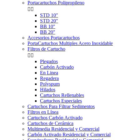
Portacartuchos Polipropileno


STD 10"
STD 20"
BB 10"
BB 20"
Accesorios Portacartuchos
PortaCartuchos Multiples Acero Inoxidable
Filtros de Cartucho


Plegados
Carbón Activado
En Linea
Regadera
Polyspum
Hilados
Cartuchos Rellenables
Cartuchos Especiales
Cartuchos Para Filtrar Sedimentos
Filtros en Línea
Cartuchos Carbón Activado
Cartuchos de Cerámica
Multimedia Residencial y Comercial
Carbón Activado Residencial y Comercial