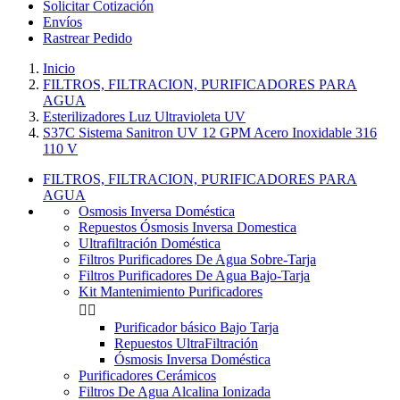
Solicitar Cotización
Envíos
Rastrear Pedido
Inicio
FILTROS, FILTRACION, PURIFICADORES PARA
AGUA
Esterilizadores Luz Ultravioleta UV
S37C Sistema Sanitron UV 12 GPM Acero Inoxidable 316
110 V
FILTROS, FILTRACION, PURIFICADORES PARA
AGUA
Osmosis Inversa Doméstica
Repuestos Ósmosis Inversa Domestica
Ultrafiltración Doméstica
Filtros Purificadores De Agua Sobre-Tarja
Filtros Purificadores De Agua Bajo-Tarja
Kit Mantenimiento Purificadores


Purificador básico Bajo Tarja
Repuestos UltraFiltración
Ósmosis Inversa Doméstica
Purificadores Cerámicos
Filtros De Agua Alcalina Ionizada