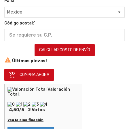
País:
*
Código postal:
CALCULAR COSTO DE ENVÍO

Últimas piezas!

COMPRA AHORA
Valoración
Total
:
4,50
/
5
-
2
Votos
Vea la clasificación