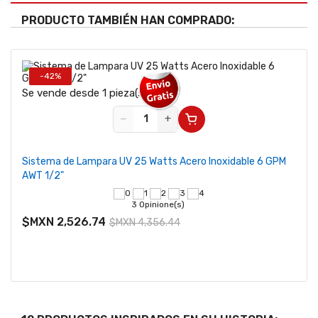
PRODUCTO TAMBIÉN HAN COMPRADO:
-42%
Se v
Se vende desde 1 pieza(s)
−
+
Kit 
Sistema de Lampara UV 25 Watts Acero Inoxidable 6 GPM
tiras
AWT 1/2"
3 Opinione(s)
$MX
Pre
$MXN 2,526.74
$MXN 4,356.44
de 
$MX