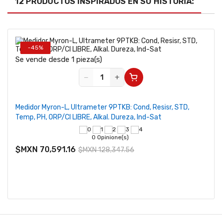
12 PRODUCTOS INSPIRADOS EN SU HISTORIA:
-45%
Se vende desde 1 pieza(s)
−
+
Medidor Myron-L, Ultrameter 9PTKB: Cond, Resisr, STD,
Temp, PH, ORP/CI LIBRE, Alkal. Dureza, Ind-Sat
0 Opinione(s)
$MXN 70,591.16
$MXN 128,347.56