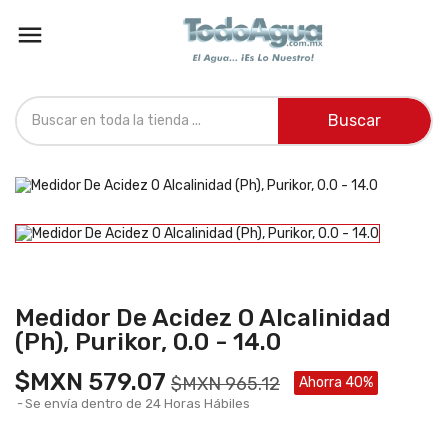

Buscar
Medidor De Acidez O Alcalinidad
(Ph), Purikor, 0.0 - 14.0
$MXN 579.07
$MXN 965.12
Ahorra 40%
Se envía dentro de 24 Horas Hábiles