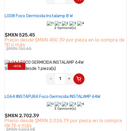
LG08 Foco Germicida Instalamp 8 W
2 Opinione(s)
$MXN 525.45
Precio desde
$MXN 450.39 por pieza en la compra de
10 o más
$MXN 750.65
-40%
Se vende desde 1 pieza(s)
−
+
LG64 IINSTAPURA Foco Germicida INSTALAMP 64W
3 Opinione(s)
$MXN 2,702.39
Precio desde
$MXN 2,026.79 por pieza en la compra
de 16 o más
$MXN 4,503.98