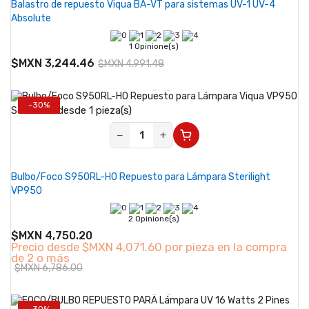
Balastro de repuesto Viqua BA-VT para sistemas UV-1 UV-4
Absolute
1 Opinione(s)
$MXN 3,244.46
$MXN 4,991.48
-30%
Se vende desde 1 pieza(s)
−
+
Bulbo/Foco S950RL-HO Repuesto para Lámpara Sterilight
VP950
2 Opinione(s)
$MXN 4,750.20
Precio desde
$MXN 4,071.60 por pieza en la compra
de 2 o más
$MXN 6,786.00
-30%