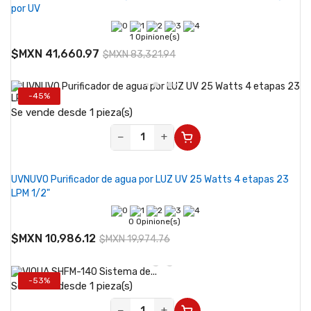
por UV
1 Opinione(s)
$MXN 41,660.97
$MXN 83,321.94
-45%
Se vende desde 1 pieza(s)
−
+
UVNUVO Purificador de agua por LUZ UV 25 Watts 4 etapas 23
LPM 1/2"
0 Opinione(s)
$MXN 10,986.12
$MXN 19,974.76
-53%
Se vende desde 1 pieza(s)
−
+