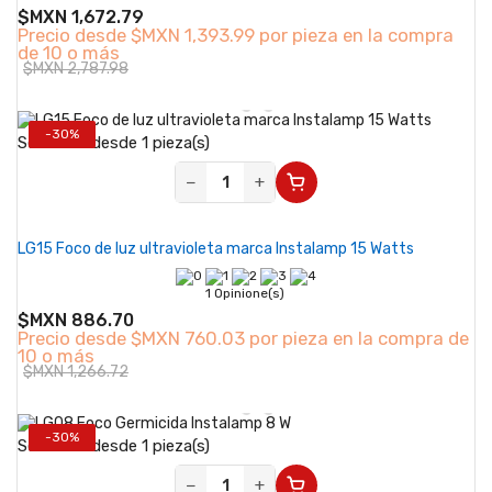
$MXN 1,672.79
Precio desde
$MXN 1,393.99 por pieza en la compra
de 10 o más
$MXN 2,787.98
-30%
Se vende desde 1 pieza(s)
−
+
LG15 Foco de luz ultravioleta marca Instalamp 15 Watts
1 Opinione(s)
$MXN 886.70
Precio desde
$MXN 760.03 por pieza en la compra de
10 o más
$MXN 1,266.72
-30%
Se vende desde 1 pieza(s)
−
+