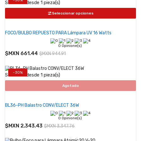
Se vende desde 1 pieza(s)
Seleccionar opciones
FOCO/BULBO REPUESTO PARA Lámpara UV 16 Watts
0 Opinione(s)
$MXN 661.44
$MXN 944.91
-30%
Se vende desde 1 pieza(s)
Agotado
BL36-PH Balastro CONV/ELECT 36W
0 Opinione(s)
$MXN 2,343.43
$MXN 3,347.76