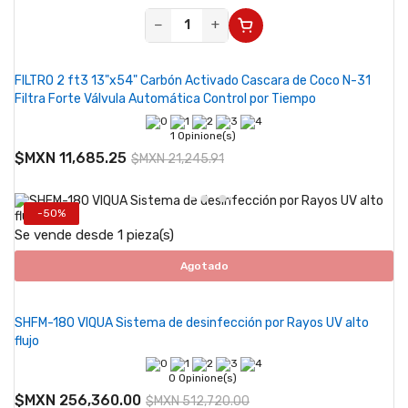
−
+
FILTRO 2 ft3 13"x54" Carbón Activado Cascara de Coco N-31
Filtra Forte Válvula Automática Control por Tiempo
1 Opinione(s)
$MXN 11,685.25
$MXN 21,245.91
-50%
Se vende desde 1 pieza(s)
Agotado
SHFM-180 VIQUA Sistema de desinfección por Rayos UV alto
flujo
0 Opinione(s)
$MXN 256,360.00
$MXN 512,720.00