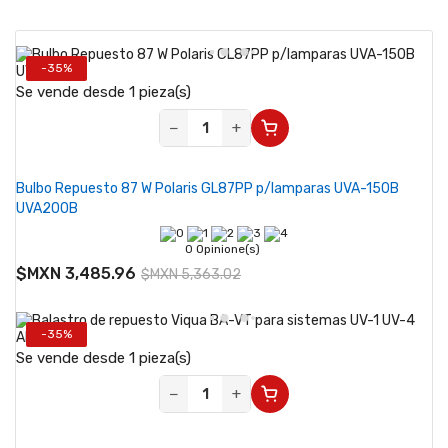
-35%
Se vende desde 1 pieza(s)
−
+
Bulbo Repuesto 87 W Polaris GL87PP p/lamparas UVA-150B
UVA200B
0 Opinione(s)
$MXN 3,485.96
$MXN 5,363.02
-35%
Se vende desde 1 pieza(s)
−
+