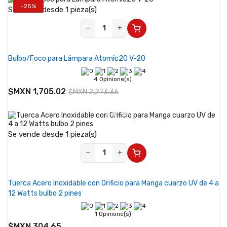
-25%
Se vende desde 1 pieza(s)
−
+
Bulbo/Foco para Lámpara Atomic20 V-20
4 Opinione(s)
$MXN 1,705.02
$MXN 2,273.36
Se vende desde 1 pieza(s)
−
+
Tuerca Acero Inoxidable con Orificio para Manga cuarzo UV de 4 a
12 Watts bulbo 2 pines
1 Opinione(s)
$MXN 304.65