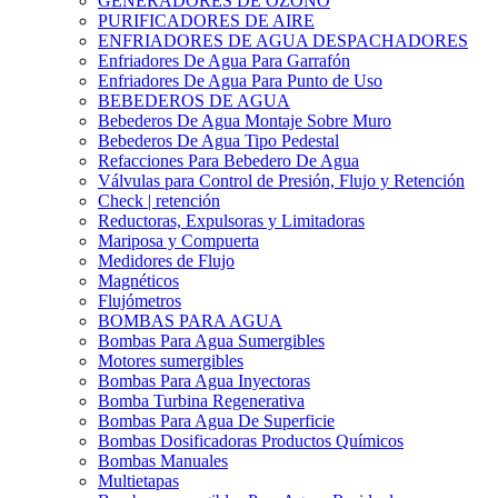
GENERADORES DE OZONO
PURIFICADORES DE AIRE
ENFRIADORES DE AGUA DESPACHADORES
Enfriadores De Agua Para Garrafón
Enfriadores De Agua Para Punto de Uso
BEBEDEROS DE AGUA
Bebederos De Agua Montaje Sobre Muro
Bebederos De Agua Tipo Pedestal
Refacciones Para Bebedero De Agua
Válvulas para Control de Presión, Flujo y Retención
Check | retención
Reductoras, Expulsoras y Limitadoras
Mariposa y Compuerta
Medidores de Flujo
Magnéticos
Flujómetros
BOMBAS PARA AGUA
Bombas Para Agua Sumergibles
Motores sumergibles
Bombas Para Agua Inyectoras
Bomba Turbina Regenerativa
Bombas Para Agua De Superficie
Bombas Dosificadoras Productos Químicos
Bombas Manuales
Multietapas