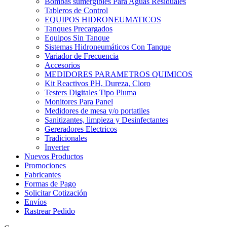
Bombas sumergibles Para Aguas Residuales
Tableros de Control
EQUIPOS HIDRONEUMATICOS
Tanques Precargados
Equipos Sin Tanque
Sistemas Hidroneumáticos Con Tanque
Variador de Frecuencia
Accesorios
MEDIDORES PARAMETROS QUIMICOS
Kit Reactivos PH, Dureza, Cloro
Testers Digitales Tipo Pluma
Monitores Para Panel
Medidores de mesa y/o portatiles
Sanitizantes, limpieza y Desinfectantes
Gereradores Electricos
Tradicionales
Inverter
Nuevos Productos
Promociones
Fabricantes
Formas de Pago
Solicitar Cotización
Envíos
Rastrear Pedido