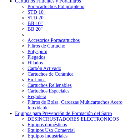
Cartuchos Filtrantes y Portafiltros
Portacartuchos Polipropileno
STD 10"
STD 20"
BB 10"
BB 20"
Accesorios Portacartuchos
Filtros de Cartucho
Polyspum
Plegados
Hilados
Carbón Activado
Cartuchos de Cerámica
En Linea
Cartuchos Rellenables
Cartuchos Especiales
Regadera
Filtros de Bolsa, Carcazas Multicartuchos Acero
Inoxidable
Equipos para Prevención de Formación del Sarro
DESINCRUSTADORES ELECTRONICOS
Equipos domésticos
Equipos Uso Comercial
Equipos Industriales