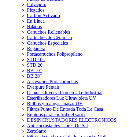
Polyspum
Plegados
Carbón Activado
En Linea
Hilados
Cartuchos Rellenables
Cartuchos de Cerámica
Cartuchos Especiales
Regadera
Portacartuchos Polipropileno
STD 10"
STD 20"
BB 10"
BB 20"
Accesorios Portacartuchos
Everpure Pentair
Osmosis Inversa Comercial e Industrial
Esterilizadores Luz Ultravioleta UV
Bulbos y mangas cuarzo UV
Filtros Punto De Entrada Toda La Casa
Equipos para control del sarro
DESINCRUSTADORES ELECTRONICOS
Anti-Incrustantes Libres De Sal
ZeroSarro
Filtros de Cedazo, Colador, canasta, Malla