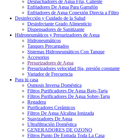
Despachadores de Agua Fría, Caliente
Enfriadores De Agua Para Garrafón
Enfriadores de Agua Conexión Directa a Filtro
Desinfección y Cuidado de la Salud
Desinfectante Grado Alimenticio
Dispensadores de Sanitizante
Hidroneumáticos y Presurizadores de Agua
Hidroneumáticos
Tanques Precargados
Sistemas Hidroneumáticos Con Tanque
Accesorios
Presurizadores de Agua
Presurizadores velocidad fija, presión constante
Variador de Frecuencia
Para tú casa
Osmosis Inversa Doméstica
Filtros Purificadores De Agua Bajo-Tarja
Filtros Purificadores De Agua Sobre-Tarja
Regadera
Purificadores Cerámicos
Filtros De Agua Alcalina Ionizada
Suavizadores De Agua
Ultrafiltración Doméstica
GENERADORES DE OZONO
Filtros Punto De Entrada Toda La Casa