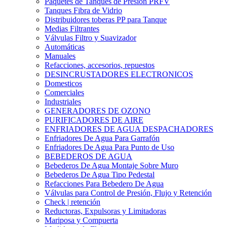
Paquetes de Tanques de Presión PRFV
Tanques Fibra de Vidrio
Distribuidores toberas PP para Tanque
Medias Filtrantes
Válvulas Filtro y Suavizador
Automáticas
Manuales
Refacciones, accesorios, repuestos
DESINCRUSTADORES ELECTRONICOS
Domesticos
Comerciales
Industriales
GENERADORES DE OZONO
PURIFICADORES DE AIRE
ENFRIADORES DE AGUA DESPACHADORES
Enfriadores De Agua Para Garrafón
Enfriadores De Agua Para Punto de Uso
BEBEDEROS DE AGUA
Bebederos De Agua Montaje Sobre Muro
Bebederos De Agua Tipo Pedestal
Refacciones Para Bebedero De Agua
Válvulas para Control de Presión, Flujo y Retención
Check | retención
Reductoras, Expulsoras y Limitadoras
Mariposa y Compuerta