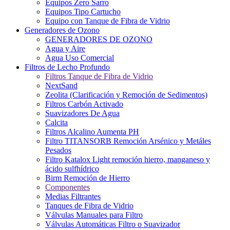
Equipos Zero Sarro
Equipos Tipo Cartucho
Equipo con Tanque de Fibra de Vidrio
Generadores de Ozono
GENERADORES DE OZONO
Agua y Aire
Agua Uso Comercial
Filtros de Lecho Profundo
Filtros Tanque de Fibra de Vidrio
NextSand
Zeolita (Clarificación y Remoción de Sedimentos)
Filtros Carbón Activado
Suavizadores De Agua
Calcita
Filtros Alcalino Aumenta PH
Filtro TITANSORB Remoción Arsénico y Metáles
Pesados
Filtro Katalox Light remoción hierro, manganeso y
ácido sulfhídrico
Birm Remoción de Hierro
Componentes
Medias Filtrantes
Tanques de Fibra de Vidrio
Válvulas Manuales para Filtro
Válvulas Automáticas Filtro o Suavizador