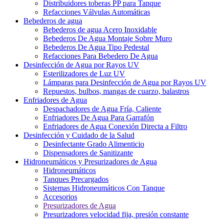
Distribuidores toberas PP para Tanque
Refacciones Válvulas Automáticas
Bebederos de agua
Bebederos de agua Acero Inoxidable
Bebederos De Agua Montaje Sobre Muro
Bebederos De Agua Tipo Pedestal
Refacciones Para Bebedero De Agua
Desinfección de Agua por Rayos UV
Esterilizadores de Luz UV
Lámparas para Desinfección de Agua por Rayos UV
Repuestos, bulbos, mangas de cuarzo, balastros
Enfriadores de Agua
Despachadores de Agua Fría, Caliente
Enfriadores De Agua Para Garrafón
Enfriadores de Agua Conexión Directa a Filtro
Desinfección y Cuidado de la Salud
Desinfectante Grado Alimenticio
Dispensadores de Sanitizante
Hidroneumáticos y Presurizadores de Agua
Hidroneumáticos
Tanques Precargados
Sistemas Hidroneumáticos Con Tanque
Accesorios
Presurizadores de Agua
Presurizadores velocidad fija, presión constante