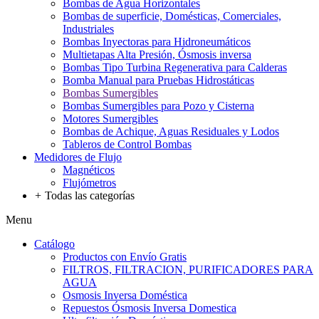
Bombas de Agua Horizontales
Bombas de superficie, Domésticas, Comerciales,
Industriales
Bombas Inyectoras para Hidroneumáticos
Multietapas Alta Presión, Ósmosis inversa
Bombas Tipo Turbina Regenerativa para Calderas
Bomba Manual para Pruebas Hidrostáticas
Bombas Sumergibles
Bombas Sumergibles para Pozo y Cisterna
Motores Sumergibles
Bombas de Achique, Aguas Residuales y Lodos
Tableros de Control Bombas
Medidores de Flujo
Magnéticos
Flujómetros
+
Todas las categorías
Menu
Catálogo
Productos con Envío Gratis
FILTROS, FILTRACION, PURIFICADORES PARA
AGUA
Osmosis Inversa Doméstica
Repuestos Ósmosis Inversa Domestica