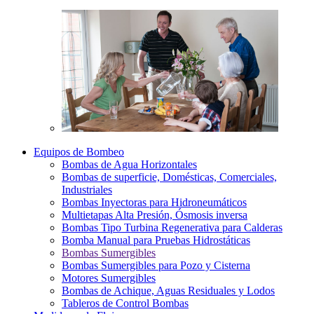
Equipos de Bombeo
Bombas de Agua Horizontales
Bombas de superficie, Domésticas, Comerciales,
Industriales
Bombas Inyectoras para Hidroneumáticos
Multietapas Alta Presión, Ósmosis inversa
Bombas Tipo Turbina Regenerativa para Calderas
Bomba Manual para Pruebas Hidrostáticas
Bombas Sumergibles
Bombas Sumergibles para Pozo y Cisterna
Motores Sumergibles
Bombas de Achique, Aguas Residuales y Lodos
Tableros de Control Bombas