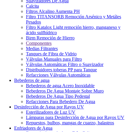
Suavizadores De Agua
Calcita
Filtros Alcalino Aumenta PH
Filtro TITANSORB Remoción Arsénico y Metáles
Pesados
Filtro Katalox Light remoción hierro, manganeso y
ácido sulfhídrico
Birm Remoción de Hierro
Componentes
Medias Filtrantes
Tanques de Fibra de Vidrio
Válvulas Manuales para Filtro
Válvulas Automáticas Filtro o Suavizador
Distribuidores toberas PP para Tanque
Refacciones Válvulas Automáticas
Bebederos de agua
Bebederos de agua Acero Inoxidable
Bebederos De Agua Montaje Sobre Muro
Bebederos De Agua Tipo Pedestal
Refacciones Para Bebedero De Agua
Desinfección de Agua por Rayos UV
Esterilizadores de Luz UV
Lámparas para Desinfección de Agua por Rayos UV
Repuestos, bulbos, mangas de cuarzo, balastros
Enfriadores de Agua