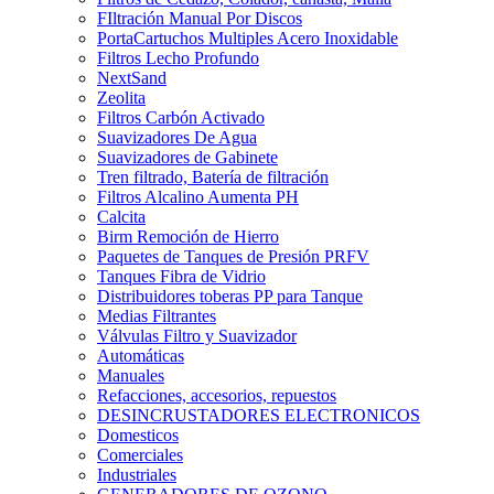
FIltración Manual Por Discos
PortaCartuchos Multiples Acero Inoxidable
Filtros Lecho Profundo
NextSand
Zeolita
Filtros Carbón Activado
Suavizadores De Agua
Suavizadores de Gabinete
Tren filtrado, Batería de filtración
Filtros Alcalino Aumenta PH
Calcita
Birm Remoción de Hierro
Paquetes de Tanques de Presión PRFV
Tanques Fibra de Vidrio
Distribuidores toberas PP para Tanque
Medias Filtrantes
Válvulas Filtro y Suavizador
Automáticas
Manuales
Refacciones, accesorios, repuestos
DESINCRUSTADORES ELECTRONICOS
Domesticos
Comerciales
Industriales