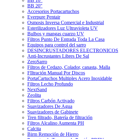
BB 10"
BB 20"
Accesorios Portacartuchos
Everpure Pentair
Osmosis Inversa Comercial e Industrial
Esterilizadores Luz Ultravioleta UV
Bulbos y mangas cuarzo UV
Filtros Punto De Entrada Toda La Casa
Equipos para control del sarro
DESINCRUSTADORES ELECTRONICOS
Anti-Incrustantes Libres De Sal
ZeroSarro
Filtros de Cedazo, Colador, canasta, Malla
FIltración Manual Por Discos
PortaCartuchos Multiples Acero Inoxidable
Filtros Lecho Profundo
NextSand
Zeolita
Filtros Carbón Activado
Suavizadores De Agua
Suavizadores de Gabinete
Tren filtrado, Batería de filtración
Filtros Alcalino Aumenta PH
Calcita
Birm Remoción de Hierro