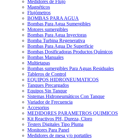
Medidores de Flujo
Magnéticos
Flujómetros
BOMBAS PARA AGUA
Bombas Para Agua Sumergibles
Motores sumergibles
Bombas Para Agua Inyectoras
Bomba Turbina Regenerativa
Bombas Para Agua De Superficie
Bombas Dosificadoras Productos Químicos
Bombas Manuales
Multietapas
Bombas sumergibles Para Aguas Residuales
Tableros de Control
EQUIPOS HIDRONEUMATICOS
Tanques Precargados
Equipos Sin Tanque
Sistemas Hidroneumáticos Con Tanque
Variador de Frecuencia
Accesorios
MEDIDORES PARAMETROS QUIMICOS
Kit Reactivos PH, Dureza, Cloro
Testers Digitales Tipo Pluma
Monitores Para Panel
Medidores de mesa y/o portatiles