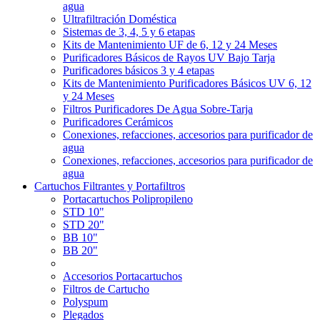
agua
Ultrafiltración Doméstica
Sistemas de 3, 4, 5 y 6 etapas
Kits de Mantenimiento UF de 6, 12 y 24 Meses
Purificadores Básicos de Rayos UV Bajo Tarja
Purificadores básicos 3 y 4 etapas
Kits de Mantenimiento Purificadores Básicos UV 6, 12
y 24 Meses
Filtros Purificadores De Agua Sobre-Tarja
Purificadores Cerámicos
Conexiones, refacciones, accesorios para purificador de
agua
Conexiones, refacciones, accesorios para purificador de
agua
Cartuchos Filtrantes y Portafiltros
Portacartuchos Polipropileno
STD 10"
STD 20"
BB 10"
BB 20"
Accesorios Portacartuchos
Filtros de Cartucho
Polyspum
Plegados