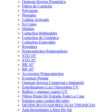
Ósmosis Inversa Doméstica
Filtros de Cartucho
Polyspum
Plegados
Carbón Activado
En Linea
Hilados
Cartuchos Rellenables
Cartuchos de Cerámica
Cartuchos Especiales
Regadera
Portacartuchos Polipropileno
STD 10"
STD 20"
BB 10"
BB 20"
Accesorios Portacartuchos
Everpure Pentair
Osmosis Inversa Comercial e Industrial
Esterilizadores Luz Ultravioleta UV
Bulbos y mangas cuarzo UV
Filtros Punto De Entrada Toda La Casa
Equipos para control del sarro
DESINCRUSTADORES ELECTRONICOS
Anti-Incrustantes Libres De Sal