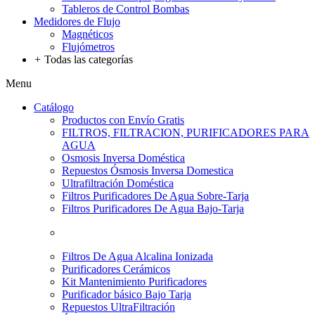
Tableros de Control Bombas
Medidores de Flujo
Magnéticos
Flujómetros
+
Todas las categorías
Menu
Catálogo
Productos con Envío Gratis
FILTROS, FILTRACION, PURIFICADORES PARA
AGUA
Osmosis Inversa Doméstica
Repuestos Ósmosis Inversa Domestica
Ultrafiltración Doméstica
Filtros Purificadores De Agua Sobre-Tarja
Filtros Purificadores De Agua Bajo-Tarja
Filtros De Agua Alcalina Ionizada
Purificadores Cerámicos
Kit Mantenimiento Purificadores
Purificador básico Bajo Tarja
Repuestos UltraFiltración