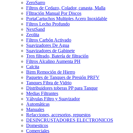
ZeroSarro
Filtros de Cedazo, Colador, canasta, Malla
FIltración Manual Por Discos
PortaCartuchos Multiples Acero Inoxidable
Filtros Lecho Profundo
NextSand
Zeolita
Filtros Carbón Activado
Suavizadores De Agua
Suavizadores de Gabinete
Tren filtrado, Batería de filtración
Filtros Alcalino Aumenta PH
Calcita
Birm Remoción de Hierro
Paquetes de Tanques de Presión PRFV
Tanques Fibra de Vidrio
Distribuidores toberas PP para Tanque
Medias Filtrantes
Válvulas Filtro y Suavizador
Automáticas
Manuales
Refacciones, accesorios, repuestos
DESINCRUSTADORES ELECTRONICOS
Domesticos
Comerciales