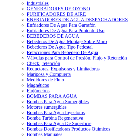
Industriales
GENERADORES DE OZONO
PURIFICADORES DE AIRE
ENFRIADORES DE AGUA DESPACHADORES
Enfriadores De Agua Para Garrafón
Enfriadores De Agua Para Punto de Uso
BEBEDEROS DE AGUA
Bebederos De Agua Montaje Sobre Muro
Bebederos De Agua Tipo Pedestal
Refacciones Para Bebedero De Agua
Válvulas para Control de Presión, Flujo y Retención
Check | retención
Reductoras, Expulsoras y Limitadoras
Mariposa y Compuerta
Medidores de Flujo
Magnéticos
Flujómetros
BOMBAS PARA AGUA
Bombas Para Agua Sumergibles
Motores sumergibles
Bombas Para Agua Inyectoras
Bomba Turbina Regenerativa
Bombas Para Agua De Superficie
Bombas Dosificadoras Productos Químicos
Bombas Manuales