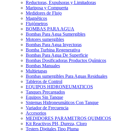
Reductoras, Expulsoras y Limitadoras
Mariposa y Compuerta
Medidores de Flujo
Magnéticos
Flujómetros
BOMBAS PARA AGUA
Bombas Para Agua Sumergibles
Motores sumergibles
Bombas Para Agua Inyectoras
Bomba Turbina Regenerativa
Bombas Para Agua De Superficie
Bombas Dosificadoras Productos Químicos
Bombas Manuales
Multietapas
Bombas sumergibles Para Aguas Residuales
Tableros de Control
EQUIPOS HIDRONEUMATICOS
Tanques Precargados
Equipos Sin Tanque
Sistemas Hidroneumáticos Con Tanque
Variador de Frecuencia
Accesorios
MEDIDORES PARAMETROS QUIMICOS
Kit Reactivos PH, Dureza, Cloro
Testers Digitales Tipo Pluma