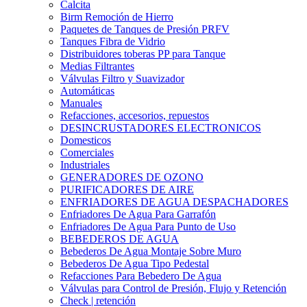
Calcita
Birm Remoción de Hierro
Paquetes de Tanques de Presión PRFV
Tanques Fibra de Vidrio
Distribuidores toberas PP para Tanque
Medias Filtrantes
Válvulas Filtro y Suavizador
Automáticas
Manuales
Refacciones, accesorios, repuestos
DESINCRUSTADORES ELECTRONICOS
Domesticos
Comerciales
Industriales
GENERADORES DE OZONO
PURIFICADORES DE AIRE
ENFRIADORES DE AGUA DESPACHADORES
Enfriadores De Agua Para Garrafón
Enfriadores De Agua Para Punto de Uso
BEBEDEROS DE AGUA
Bebederos De Agua Montaje Sobre Muro
Bebederos De Agua Tipo Pedestal
Refacciones Para Bebedero De Agua
Válvulas para Control de Presión, Flujo y Retención
Check | retención