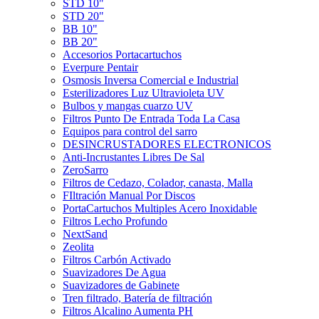
STD 10"
STD 20"
BB 10"
BB 20"
Accesorios Portacartuchos
Everpure Pentair
Osmosis Inversa Comercial e Industrial
Esterilizadores Luz Ultravioleta UV
Bulbos y mangas cuarzo UV
Filtros Punto De Entrada Toda La Casa
Equipos para control del sarro
DESINCRUSTADORES ELECTRONICOS
Anti-Incrustantes Libres De Sal
ZeroSarro
Filtros de Cedazo, Colador, canasta, Malla
FIltración Manual Por Discos
PortaCartuchos Multiples Acero Inoxidable
Filtros Lecho Profundo
NextSand
Zeolita
Filtros Carbón Activado
Suavizadores De Agua
Suavizadores de Gabinete
Tren filtrado, Batería de filtración
Filtros Alcalino Aumenta PH