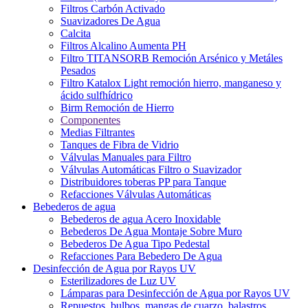
Filtros Carbón Activado
Suavizadores De Agua
Calcita
Filtros Alcalino Aumenta PH
Filtro TITANSORB Remoción Arsénico y Metáles
Pesados
Filtro Katalox Light remoción hierro, manganeso y
ácido sulfhídrico
Birm Remoción de Hierro
Componentes
Medias Filtrantes
Tanques de Fibra de Vidrio
Válvulas Manuales para Filtro
Válvulas Automáticas Filtro o Suavizador
Distribuidores toberas PP para Tanque
Refacciones Válvulas Automáticas
Bebederos de agua
Bebederos de agua Acero Inoxidable
Bebederos De Agua Montaje Sobre Muro
Bebederos De Agua Tipo Pedestal
Refacciones Para Bebedero De Agua
Desinfección de Agua por Rayos UV
Esterilizadores de Luz UV
Lámparas para Desinfección de Agua por Rayos UV
Repuestos, bulbos, mangas de cuarzo, balastros