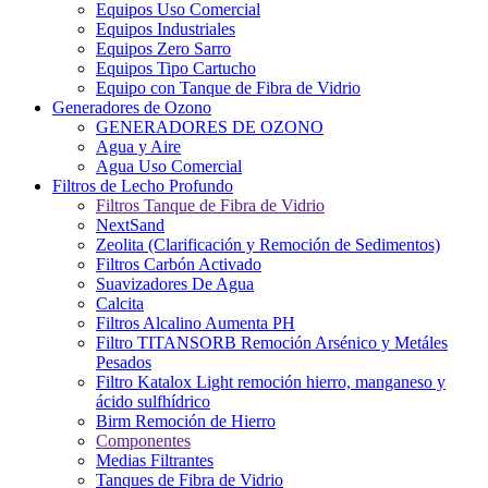
Equipos Uso Comercial
Equipos Industriales
Equipos Zero Sarro
Equipos Tipo Cartucho
Equipo con Tanque de Fibra de Vidrio
Generadores de Ozono
GENERADORES DE OZONO
Agua y Aire
Agua Uso Comercial
Filtros de Lecho Profundo
Filtros Tanque de Fibra de Vidrio
NextSand
Zeolita (Clarificación y Remoción de Sedimentos)
Filtros Carbón Activado
Suavizadores De Agua
Calcita
Filtros Alcalino Aumenta PH
Filtro TITANSORB Remoción Arsénico y Metáles
Pesados
Filtro Katalox Light remoción hierro, manganeso y
ácido sulfhídrico
Birm Remoción de Hierro
Componentes
Medias Filtrantes
Tanques de Fibra de Vidrio