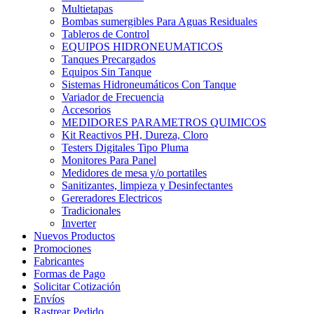
Multietapas
Bombas sumergibles Para Aguas Residuales
Tableros de Control
EQUIPOS HIDRONEUMATICOS
Tanques Precargados
Equipos Sin Tanque
Sistemas Hidroneumáticos Con Tanque
Variador de Frecuencia
Accesorios
MEDIDORES PARAMETROS QUIMICOS
Kit Reactivos PH, Dureza, Cloro
Testers Digitales Tipo Pluma
Monitores Para Panel
Medidores de mesa y/o portatiles
Sanitizantes, limpieza y Desinfectantes
Gereradores Electricos
Tradicionales
Inverter
Nuevos Productos
Promociones
Fabricantes
Formas de Pago
Solicitar Cotización
Envíos
Rastrear Pedido