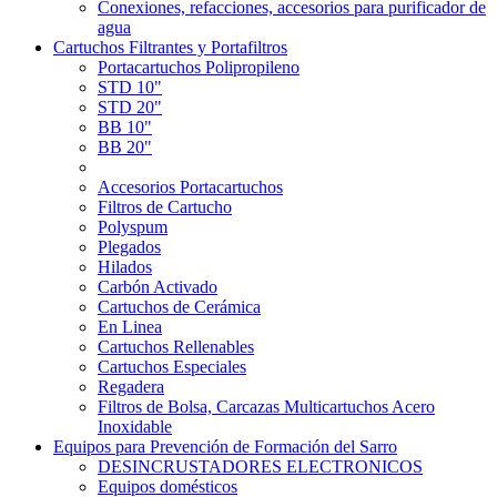
Conexiones, refacciones, accesorios para purificador de
agua
Cartuchos Filtrantes y Portafiltros
Portacartuchos Polipropileno
STD 10"
STD 20"
BB 10"
BB 20"
Accesorios Portacartuchos
Filtros de Cartucho
Polyspum
Plegados
Hilados
Carbón Activado
Cartuchos de Cerámica
En Linea
Cartuchos Rellenables
Cartuchos Especiales
Regadera
Filtros de Bolsa, Carcazas Multicartuchos Acero
Inoxidable
Equipos para Prevención de Formación del Sarro
DESINCRUSTADORES ELECTRONICOS
Equipos domésticos