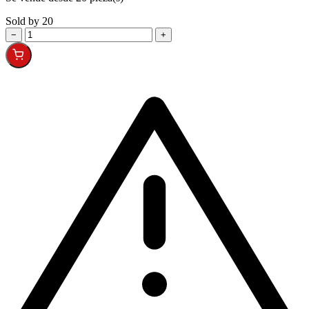
Sold by 20
−
+