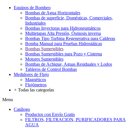
Equipos de Bombeo
Bombas de Agua Horizontales
Bombas de superficie, Domésticas, Comerciales,
Industriales
Bombas Inyectoras para Hidroneumáticos
Multietapas Alta Presión, Ósmosis inversa
Bombas Tipo Turbina Regenerativa para Calderas
Bomba Manual para Pruebas Hidrostáticas
Bombas Sumergibles
Bombas Sumergibles para Pozo y Cisterna
Motores Sumergibles
Bombas de Achique, Aguas Residuales y Lodos
Tableros de Control Bombas
Medidores de Flujo
Magnéticos
Flujómetros
+
Todas las categorías
Menu
Catálogo
Productos con Envío Gratis
FILTROS, FILTRACION, PURIFICADORES PARA
AGUA