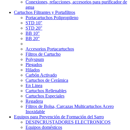
Conexiones, refacciones, accesorios para purificador de
agua
Cartuchos Filtrantes y Portafiltros
Portacartuchos Polipropileno
STD 10"
STD 20"
BB 10"
BB 20"
Accesorios Portacartuchos
Filtros de Cartucho
Polyspum
Plegados
Hilados
Carbón Activado
Cartuchos de Cerámica
En Linea
Cartuchos Rellenables
Cartuchos Especiales
Regadera
Filtros de Bolsa, Carcazas Multicartuchos Acero
Inoxidable
Equipos para Prevención de Formación del Sarro
DESINCRUSTADORES ELECTRONICOS
Equipos domésticos