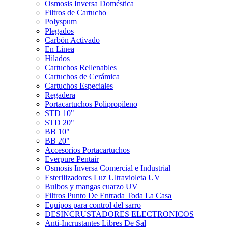
Ósmosis Inversa Doméstica
Filtros de Cartucho
Polyspum
Plegados
Carbón Activado
En Linea
Hilados
Cartuchos Rellenables
Cartuchos de Cerámica
Cartuchos Especiales
Regadera
Portacartuchos Polipropileno
STD 10"
STD 20"
BB 10"
BB 20"
Accesorios Portacartuchos
Everpure Pentair
Osmosis Inversa Comercial e Industrial
Esterilizadores Luz Ultravioleta UV
Bulbos y mangas cuarzo UV
Filtros Punto De Entrada Toda La Casa
Equipos para control del sarro
DESINCRUSTADORES ELECTRONICOS
Anti-Incrustantes Libres De Sal