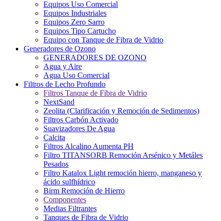
Equipos Uso Comercial
Equipos Industriales
Equipos Zero Sarro
Equipos Tipo Cartucho
Equipo con Tanque de Fibra de Vidrio
Generadores de Ozono
GENERADORES DE OZONO
Agua y Aire
Agua Uso Comercial
Filtros de Lecho Profundo
Filtros Tanque de Fibra de Vidrio
NextSand
Zeolita (Clarificación y Remoción de Sedimentos)
Filtros Carbón Activado
Suavizadores De Agua
Calcita
Filtros Alcalino Aumenta PH
Filtro TITANSORB Remoción Arsénico y Metáles
Pesados
Filtro Katalox Light remoción hierro, manganeso y
ácido sulfhídrico
Birm Remoción de Hierro
Componentes
Medias Filtrantes
Tanques de Fibra de Vidrio