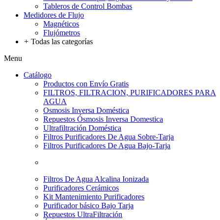
Tableros de Control Bombas
Medidores de Flujo
Magnéticos
Flujómetros
+
Todas las categorías
Menu
Catálogo
Productos con Envío Gratis
FILTROS, FILTRACION, PURIFICADORES PARA
AGUA
Osmosis Inversa Doméstica
Repuestos Ósmosis Inversa Domestica
Ultrafiltración Doméstica
Filtros Purificadores De Agua Sobre-Tarja
Filtros Purificadores De Agua Bajo-Tarja
Filtros De Agua Alcalina Ionizada
Purificadores Cerámicos
Kit Mantenimiento Purificadores
Purificador básico Bajo Tarja
Repuestos UltraFiltración