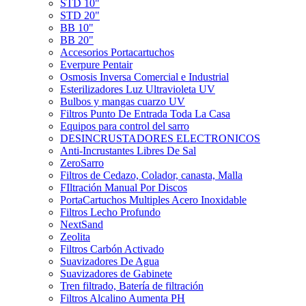
STD 10"
STD 20"
BB 10"
BB 20"
Accesorios Portacartuchos
Everpure Pentair
Osmosis Inversa Comercial e Industrial
Esterilizadores Luz Ultravioleta UV
Bulbos y mangas cuarzo UV
Filtros Punto De Entrada Toda La Casa
Equipos para control del sarro
DESINCRUSTADORES ELECTRONICOS
Anti-Incrustantes Libres De Sal
ZeroSarro
Filtros de Cedazo, Colador, canasta, Malla
FIltración Manual Por Discos
PortaCartuchos Multiples Acero Inoxidable
Filtros Lecho Profundo
NextSand
Zeolita
Filtros Carbón Activado
Suavizadores De Agua
Suavizadores de Gabinete
Tren filtrado, Batería de filtración
Filtros Alcalino Aumenta PH