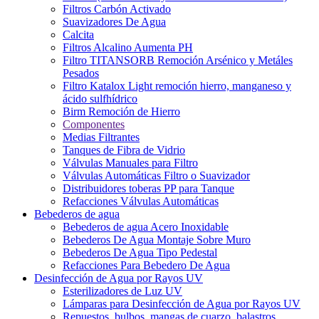
Filtros Carbón Activado
Suavizadores De Agua
Calcita
Filtros Alcalino Aumenta PH
Filtro TITANSORB Remoción Arsénico y Metáles
Pesados
Filtro Katalox Light remoción hierro, manganeso y
ácido sulfhídrico
Birm Remoción de Hierro
Componentes
Medias Filtrantes
Tanques de Fibra de Vidrio
Válvulas Manuales para Filtro
Válvulas Automáticas Filtro o Suavizador
Distribuidores toberas PP para Tanque
Refacciones Válvulas Automáticas
Bebederos de agua
Bebederos de agua Acero Inoxidable
Bebederos De Agua Montaje Sobre Muro
Bebederos De Agua Tipo Pedestal
Refacciones Para Bebedero De Agua
Desinfección de Agua por Rayos UV
Esterilizadores de Luz UV
Lámparas para Desinfección de Agua por Rayos UV
Repuestos, bulbos, mangas de cuarzo, balastros