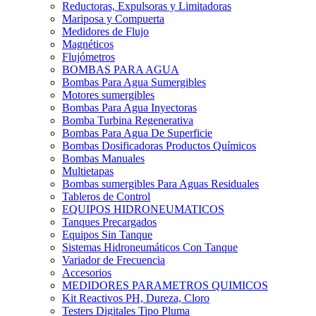
Reductoras, Expulsoras y Limitadoras
Mariposa y Compuerta
Medidores de Flujo
Magnéticos
Flujómetros
BOMBAS PARA AGUA
Bombas Para Agua Sumergibles
Motores sumergibles
Bombas Para Agua Inyectoras
Bomba Turbina Regenerativa
Bombas Para Agua De Superficie
Bombas Dosificadoras Productos Químicos
Bombas Manuales
Multietapas
Bombas sumergibles Para Aguas Residuales
Tableros de Control
EQUIPOS HIDRONEUMATICOS
Tanques Precargados
Equipos Sin Tanque
Sistemas Hidroneumáticos Con Tanque
Variador de Frecuencia
Accesorios
MEDIDORES PARAMETROS QUIMICOS
Kit Reactivos PH, Dureza, Cloro
Testers Digitales Tipo Pluma