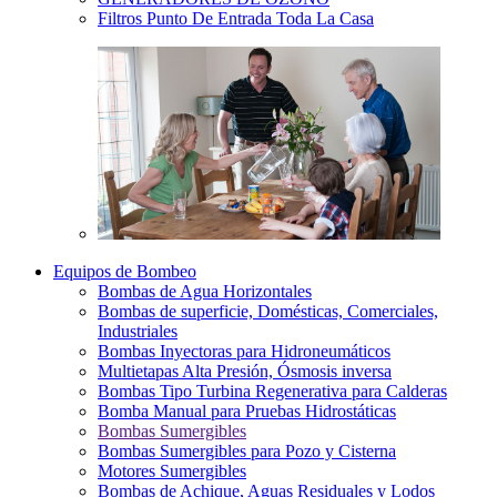
Filtros Punto De Entrada Toda La Casa
Equipos de Bombeo
Bombas de Agua Horizontales
Bombas de superficie, Domésticas, Comerciales,
Industriales
Bombas Inyectoras para Hidroneumáticos
Multietapas Alta Presión, Ósmosis inversa
Bombas Tipo Turbina Regenerativa para Calderas
Bomba Manual para Pruebas Hidrostáticas
Bombas Sumergibles
Bombas Sumergibles para Pozo y Cisterna
Motores Sumergibles
Bombas de Achique, Aguas Residuales y Lodos