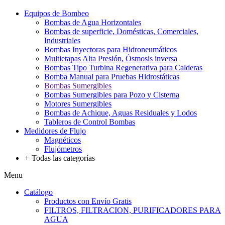
Equipos de Bombeo
Bombas de Agua Horizontales
Bombas de superficie, Domésticas, Comerciales,
Industriales
Bombas Inyectoras para Hidroneumáticos
Multietapas Alta Presión, Ósmosis inversa
Bombas Tipo Turbina Regenerativa para Calderas
Bomba Manual para Pruebas Hidrostáticas
Bombas Sumergibles
Bombas Sumergibles para Pozo y Cisterna
Motores Sumergibles
Bombas de Achique, Aguas Residuales y Lodos
Tableros de Control Bombas
Medidores de Flujo
Magnéticos
Flujómetros
+
Todas las categorías
Menu
Catálogo
Productos con Envío Gratis
FILTROS, FILTRACION, PURIFICADORES PARA
AGUA