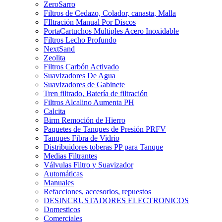
ZeroSarro
Filtros de Cedazo, Colador, canasta, Malla
FIltración Manual Por Discos
PortaCartuchos Multiples Acero Inoxidable
Filtros Lecho Profundo
NextSand
Zeolita
Filtros Carbón Activado
Suavizadores De Agua
Suavizadores de Gabinete
Tren filtrado, Batería de filtración
Filtros Alcalino Aumenta PH
Calcita
Birm Remoción de Hierro
Paquetes de Tanques de Presión PRFV
Tanques Fibra de Vidrio
Distribuidores toberas PP para Tanque
Medias Filtrantes
Válvulas Filtro y Suavizador
Automáticas
Manuales
Refacciones, accesorios, repuestos
DESINCRUSTADORES ELECTRONICOS
Domesticos
Comerciales