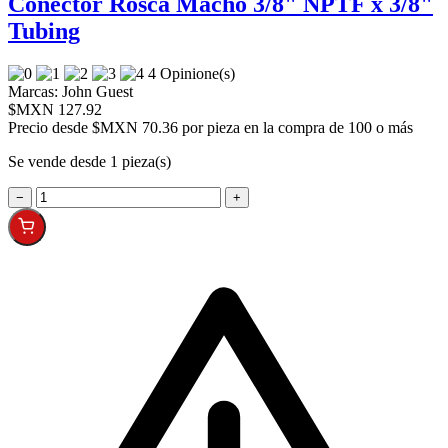
Conector Rosca Macho 3/8" NPTF x 3/8"
Tubing
4 Opinione(s)
Marcas:
John Guest
$MXN 127.92
Precio desde
$MXN 70.36 por pieza en la compra de 100 o más
Se vende desde 1 pieza(s)
−
+