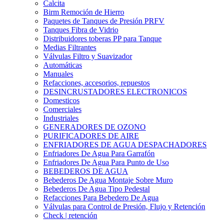
Calcita
Birm Remoción de Hierro
Paquetes de Tanques de Presión PRFV
Tanques Fibra de Vidrio
Distribuidores toberas PP para Tanque
Medias Filtrantes
Válvulas Filtro y Suavizador
Automáticas
Manuales
Refacciones, accesorios, repuestos
DESINCRUSTADORES ELECTRONICOS
Domesticos
Comerciales
Industriales
GENERADORES DE OZONO
PURIFICADORES DE AIRE
ENFRIADORES DE AGUA DESPACHADORES
Enfriadores De Agua Para Garrafón
Enfriadores De Agua Para Punto de Uso
BEBEDEROS DE AGUA
Bebederos De Agua Montaje Sobre Muro
Bebederos De Agua Tipo Pedestal
Refacciones Para Bebedero De Agua
Válvulas para Control de Presión, Flujo y Retención
Check | retención