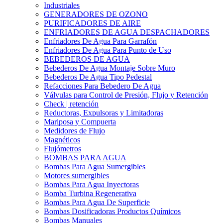
Industriales
GENERADORES DE OZONO
PURIFICADORES DE AIRE
ENFRIADORES DE AGUA DESPACHADORES
Enfriadores De Agua Para Garrafón
Enfriadores De Agua Para Punto de Uso
BEBEDEROS DE AGUA
Bebederos De Agua Montaje Sobre Muro
Bebederos De Agua Tipo Pedestal
Refacciones Para Bebedero De Agua
Válvulas para Control de Presión, Flujo y Retención
Check | retención
Reductoras, Expulsoras y Limitadoras
Mariposa y Compuerta
Medidores de Flujo
Magnéticos
Flujómetros
BOMBAS PARA AGUA
Bombas Para Agua Sumergibles
Motores sumergibles
Bombas Para Agua Inyectoras
Bomba Turbina Regenerativa
Bombas Para Agua De Superficie
Bombas Dosificadoras Productos Químicos
Bombas Manuales