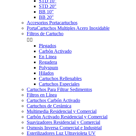
STD 10"
STD 20"
BB 10"
BB 20"
Accesorios Portacartuchos
PortaCartuchos Multiples Acero Inoxidable
Filtros de Cartucho


Plegados
Carbón Activado
En Linea
Regadera
Polyspum
Hilados
Cartuchos Rellenables
Cartuchos Especiales
Cartuchos Para Filtrar Sedimentos
Filtros en Línea
Cartuchos Carbón Activado
Cartuchos de Cerámica
Multimedia Residencial y Comercial
Carbón Activado Residencial y Comercial
Suavizadores Residencial y Comercial
Osmosis Inversa Comercial e Industrial
Esterilizadores Luz Ultravioleta UV