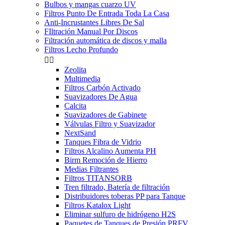
Bulbos y mangas cuarzo UV
Filtros Punto De Entrada Toda La Casa
Anti-Incrustantes Libres De Sal
FIltración Manual Por Discos
Filtración automática de discos y malla
Filtros Lecho Profundo


Zeolita
Multimedia
Filtros Carbón Activado
Suavizadores De Agua
Calcita
Suavizadores de Gabinete
Válvulas Filtro y Suavizador
NextSand
Tanques Fibra de Vidrio
Filtros Alcalino Aumenta PH
Birm Remoción de Hierro
Medias Filtrantes
Filtros TITANSORB
Tren filtrado, Batería de filtración
Distribuidores toberas PP para Tanque
Filtros Katalox Light
Eliminar sulfuro de hidrógeno H2S
Paquetes de Tanques de Presión PRFV