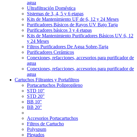
agua
Ultrafiltración Doméstica
Sistemas de 3, 4, 5 y 6 etapas
Kits de Mantenimiento UF de 6, 12 y 24 Meses
Purificadores Básicos de Rayos UV Bajo Tarja
Purificadores básicos 3 y 4 etapas
Kits de Mantenimiento Purificadores Básicos UV 6, 12
y 24 Meses
Filtros Purificadores De Agua Sobre-Tarja
Purificadores Cerámicos
Conexiones, refacciones, accesorios para purificador de
agua
Conexiones, refacciones, accesorios para purificador de
agua
Cartuchos Filtrantes y Portafiltros
Portacartuchos Polipropileno
STD 10"
STD 20"
BB 10"
BB 20"
Accesorios Portacartuchos
Filtros de Cartucho
Polyspum
Plegados