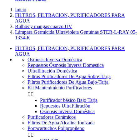
Inicio
FILTROS, FILTRACION, PURIFICADORES PARA
AGUA
Bulbos y mangas cuarzo UV
Lámpara Germicida Ultravioleta Genuinas STER-L-RAY 05-
1334-R
FILTROS, FILTRACION, PURIFICADORES PARA
AGUA
Osmosis Inversa Doméstica
Repuestos Ósmosis Inversa Domestica
Ultrafiltración Doméstica
Filtros Purificadores De Agua Sobre-Tarja
Filtros Purificadores De Agua Bajo-Tarja
Kit Mantenimiento Purificadores


Purificador básico Bajo Tarja
Repuestos UltraFiltración
Ósmosis Inversa Doméstica
Purificadores Cerámicos
Filtros De Agua Alcalina Ionizada
Portacartuchos Polipropileno

