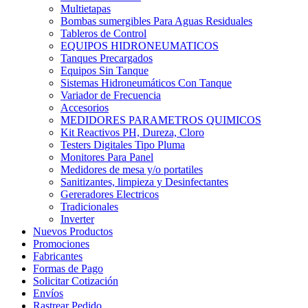
Multietapas
Bombas sumergibles Para Aguas Residuales
Tableros de Control
EQUIPOS HIDRONEUMATICOS
Tanques Precargados
Equipos Sin Tanque
Sistemas Hidroneumáticos Con Tanque
Variador de Frecuencia
Accesorios
MEDIDORES PARAMETROS QUIMICOS
Kit Reactivos PH, Dureza, Cloro
Testers Digitales Tipo Pluma
Monitores Para Panel
Medidores de mesa y/o portatiles
Sanitizantes, limpieza y Desinfectantes
Gereradores Electricos
Tradicionales
Inverter
Nuevos Productos
Promociones
Fabricantes
Formas de Pago
Solicitar Cotización
Envíos
Rastrear Pedido