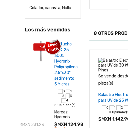
Colador, canasta, Malla
Los más vendidos
8 OTROS PROD
25-
Cartucho
Suav
-30%
-45%
SDC-25-
y Ca
ucho
3005
Acti
nix
Hydronix
ECS
ropileno
Polipropileno
ECO
x 40"
2.5"x30"
Dise
Se vende desde
mentos
sedimento
Com
pieza(s)
ra
5 Micras
Seleccio
Balastro Electr
opcione
22 Op
para UV de 25 
ione(s)
5 Opinione(s)
Marc
Eco
s:
Marcas:
0 Opinione(
nix
Hydronix
$MX
$MXN 1,142.9
N 161.86
$MXN 124.98
$MXN 231.23
$MXN 178.55