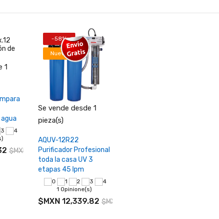
-58%
Nuevo
 1
+
rrito
ámpara
Se vende desde 1
 agua
pieza(s)
Seleccionar
s)
AQUV-12R22
opciones
32
Purificador Profesional
$MXN 12,104.21
toda la casa UV 3
etapas 45 lpm
1 Opinione(s)
$MXN 12,339.82
$MXN 29,380.53