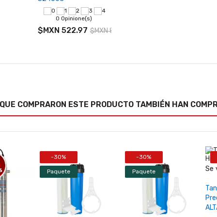
ende
e 1
0 Opinione(s)
a(s)
$MXN 522.97
$MXN 871.62
+
ñadir
al
arrito
 QUE COMPRARON ESTE PRODUCTO TAMBIÉN HAN COMPR
ema
smosis
rsa
 GPD
-30%
-30%
Se 
Paquete
Paquete
inuo
 Flo®
Tan
-
Pre
UX1
ALT