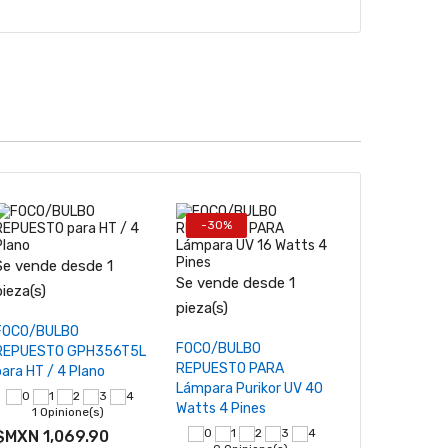
-30%
se vende d
Se vende desde 1
Se vende de
Se vende desde 1
−
+
−
pieza(s)
pieza(s)
−
+
pieza(s)
Añadir al carrito
Añadir al
FOCO/BULBO
00-1238A Ju
Añadir al carrito
FOCO/BULBO
REPUESTO GPH356T5L
tórica: Sello
REPUESTO PARA
para HT / 4 Plano
de cuarzo de
Lámpara Purikor UV 40
Watts 4 Pines
1 Opinione(s)
0 Opinio
$MXN 1,069.90
$MXN 134.