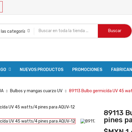
Buscar
OGO
NUEVOS PRODUCTOS
PROMOCIONES
FABRICA
UA
Bulbos y mangas cuarzo UV
89113 Bulbo germicída UV 45 wa
89113 B
pines p
$MXN 1,