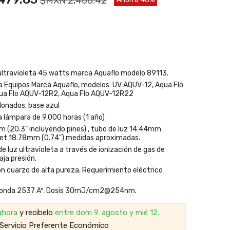
$MXN 2,466.42
ultravioleta 45 watts marca Aquaflo modelo 89113.
 Equipos Marca Aquaflo, modelos: UV AQUV-12, Aqua Flo
ua Flo AQUV-12R2, Aqua Flo AQUV-12R22
lonados, base azul
la lámpara de 9.000 horas (1 año)
 (20.3" incluyendo pines) , tubo de luz 14.44mm
cket 18.78mm (0.74") medidas aproximadas.
e luz ultravioleta a través de ionización de gas de
aja presión.
n cuarzo de alta pureza. Requerimiento eléctrico
 onda 2537 Aº. Dosis 30mJ/cm2@254nm.
ahora
y recibelo
entre dom 9. agosto y mié 12.
Servicio Preferente Económico