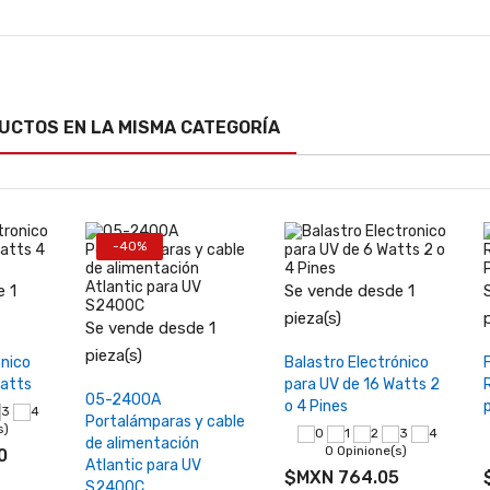
UCTOS EN LA MISMA CATEGORÍA
izador
rbón
vado
-34
-40%
SMART
ño
 1
Se vende desde 1
pacto
pieza(s)
nar
Seleccionar
Se vende desde 1
−
+
pieza(s)
ónico
Balastro Electrónico
s
opciones
inione(s)
Watts
para UV de 16 Watts 2
Añadir al carrito
05-2400A
o 4 Pines
as:
Portalámparas y cable
Smart
s)
de alimentación
0 Opinione(s)
N 14,554.64
0
$MXN 26,462.99
Atlantic para UV
$MXN 764.05
S2400C