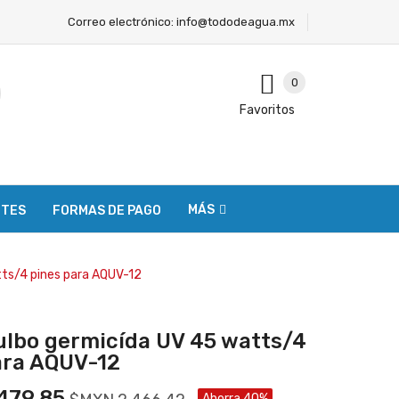
Correo electrónico:
info@tododeagua.mx
0
Favoritos
MÁS
NTES
FORMAS DE PAGO
tts/4 pines para AQUV-12
ulbo germicída UV 45 watts/4
ara AQUV-12
479.85
Ahorra 40%