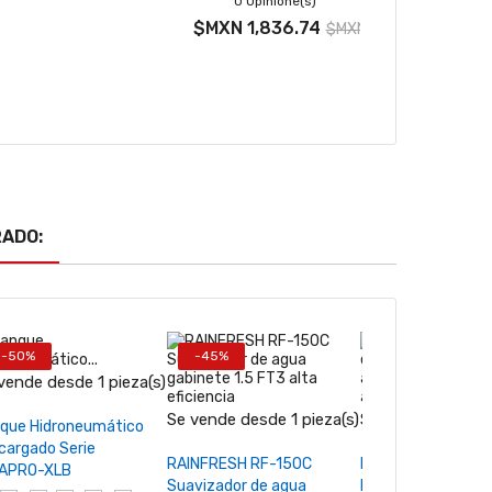
0 Opinione(s)
$MXN 1,836.74
$MXN 2,623.92
ADO:
-50%
-45%
-45%
vende desde 1 pieza(s)
Seleccionar opciones
−
+
−
Se vende desde 1 pieza(s)
Se vende desde 1 
que Hidroneumático
cargado Serie
Añadir al carrito
Añadir al ca
RAINFRESH RF-150C
Filtro de agua par
APRO-XLB
Suavizador de agua
HYDRA autolavable