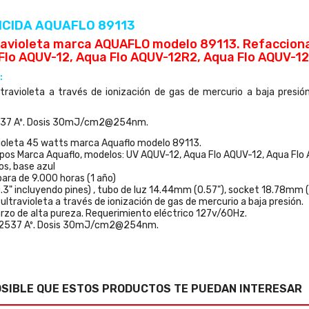
ICIDA AQUAFLO 89113
travioleta marca AQUAFLO modelo 89113. Refaccion
Flo AQUV-12, Aqua Flo AQUV-12R2, Aqua Flo AQUV-1
:
ltravioleta a través de ionización de gas de mercurio a baja presi
537 Aº. Dosis 30mJ/cm2@254nm.
violeta 45 watts marca Aquaflo modelo 89113.
pos Marca Aquaflo, modelos: UV AQUV-12, Aqua Flo AQUV-12, Aqua Fl
os, base azul
mpara de 9.000 horas (1 año)
3" incluyendo pines) , tubo de luz 14.44mm (0.57"), socket 18.78mm
ultravioleta a través de ionización de gas de mercurio a baja presión.
rzo de alta pureza. Requerimiento eléctrico 127v/60Hz.
a 2537 Aº. Dosis 30mJ/cm2@254nm.
OSIBLE QUE ESTOS PRODUCTOS TE PUEDAN INTERESAR