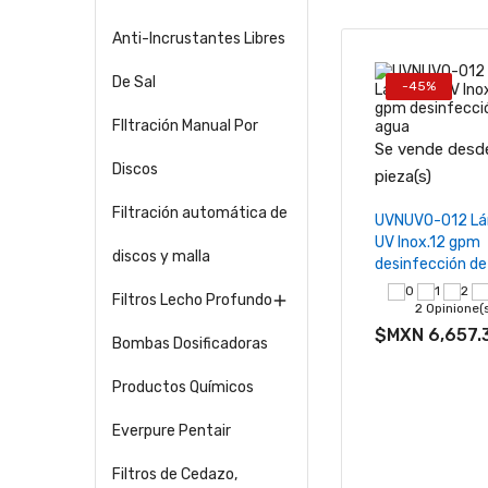
Anti-Incrustantes Libres
De Sal
-45%
FIltración Manual Por
Se vende desde
Discos
−
pieza(s)
Filtración automática de
Añadir al ca
UVNUVO-012 L
UV Inox.12 gpm
discos y malla
desinfección de
Filtros Lecho Profundo

2 Opinione(
$MXN 6,657.
Bombas Dosificadoras
Productos Químicos
Everpure Pentair
Filtros de Cedazo,