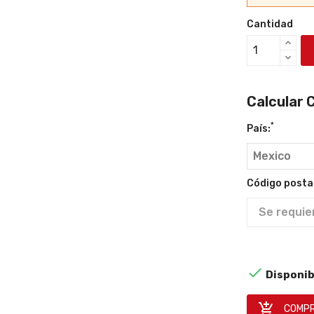
Cantidad
Calcular 
*
País:
Código postal

Disponib

COMPR