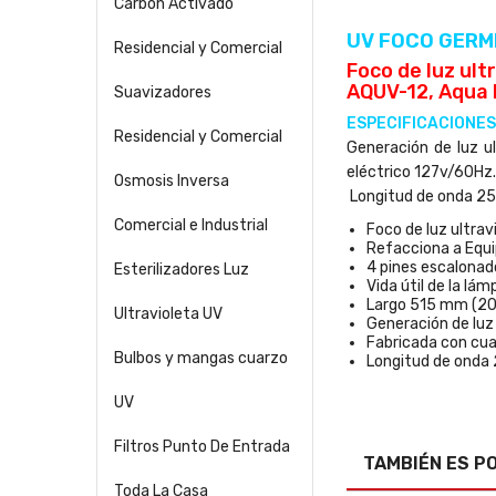
Carbón Activado
UV FOCO GERM
Residencial y Comercial
Foco de luz ul
AQUV-12, Aqua 
Suavizadores
ESPECIFICACIONES
Residencial y Comercial
Generación de luz u
eléctrico 127v/60Hz.
Osmosis Inversa
Longitud de onda 2
Comercial e Industrial
Foco de luz ultra
Refacciona a Equi
4 pines escalonad
Esterilizadores Luz
Vida útil de la lá
Largo 515 mm (20.
Ultravioleta UV
Generación de luz 
Fabricada con cua
Bulbos y mangas cuarzo
Longitud de ond
UV
Filtros Punto De Entrada
TAMBIÉN ES P
Toda La Casa