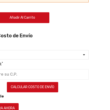
Añadir Al Carrito
Costo de Envío
*
:
CALCULAR COSTO DE ENVÍO
le
A AHORA