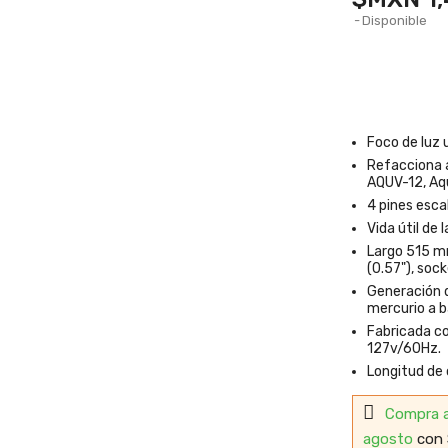
Disponible
Foco de luz 
Refacciona a
AQUV-12, Aq
4 pines esca
Vida útil de 
Largo 515 mm
(0.57"), so
Generación d
mercurio a b
Fabricada co
127v/60Hz.
Longitud de
Compra 
agosto
con 