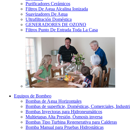
Purificadores Cerámicos
Filtros De Agua Alcalina Ionizada
Suavizadores De Agua
Ultrafiltración Doméstica
GENERADORES DE OZONO
Filtros Punto De Entrada Toda La Casa
Equipos de Bombeo
Bombas de Agua Horizontales
Bombas de superficie, Domésticas, Comerciales, Industri
Bombas Inyectoras para Hidroneumáticos
Multietapas Alta Presión, Ósmosis inversa
Bombas Tipo Turbina Regenerativa para Calderas
Bomba Manual para Pruebas Hidrostáticas