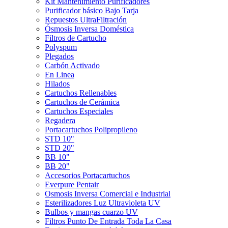
Kit Mantenimiento Purificadores
Purificador básico Bajo Tarja
Repuestos UltraFiltración
Ósmosis Inversa Doméstica
Filtros de Cartucho
Polyspum
Plegados
Carbón Activado
En Linea
Hilados
Cartuchos Rellenables
Cartuchos de Cerámica
Cartuchos Especiales
Regadera
Portacartuchos Polipropileno
STD 10"
STD 20"
BB 10"
BB 20"
Accesorios Portacartuchos
Everpure Pentair
Osmosis Inversa Comercial e Industrial
Esterilizadores Luz Ultravioleta UV
Bulbos y mangas cuarzo UV
Filtros Punto De Entrada Toda La Casa