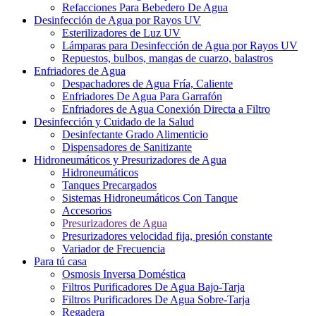
Refacciones Para Bebedero De Agua
Desinfección de Agua por Rayos UV
Esterilizadores de Luz UV
Lámparas para Desinfección de Agua por Rayos UV
Repuestos, bulbos, mangas de cuarzo, balastros
Enfriadores de Agua
Despachadores de Agua Fría, Caliente
Enfriadores De Agua Para Garrafón
Enfriadores de Agua Conexión Directa a Filtro
Desinfección y Cuidado de la Salud
Desinfectante Grado Alimenticio
Dispensadores de Sanitizante
Hidroneumáticos y Presurizadores de Agua
Hidroneumáticos
Tanques Precargados
Sistemas Hidroneumáticos Con Tanque
Accesorios
Presurizadores de Agua
Presurizadores velocidad fija, presión constante
Variador de Frecuencia
Para tú casa
Osmosis Inversa Doméstica
Filtros Purificadores De Agua Bajo-Tarja
Filtros Purificadores De Agua Sobre-Tarja
Regadera