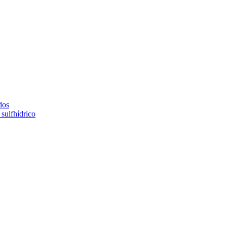
dos
sulfhídrico