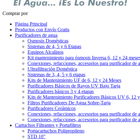
Comprar por
Página Principal
Productos con Envío Gratis
Purificadores de agua
Osmosis Domésticas
Sistemas de 4, 5 y 6 Etapas
Equipos Alcalinos
Kit mantenimiento para ósmosis Inversa 6, 12 y 24 mese
Conexiones, refacciones, accesorios para purificador de 
Ultrafiltración Doméstica
Sistemas de 3, 4, 5 y 6 etapas
Kits de Mantenimiento UF de 6, 12 y 24 Meses
Purificadores Básicos de Rayos UV Bajo Tarja
Purificadores básicos 3 y 4 etapas
Kits de Mantenimiento Purificadores Básicos UV 6, 12 
Filtros Purificadores De Agua Sobre-Tarja
Purificadores Cerámicos
Conexiones, refacciones, accesorios para purificador de 
Conexiones, refacciones, accesorios para purificador de 
Cartuchos Filtrantes y Portafiltros
Portacartuchos Polipropileno
STD 10"