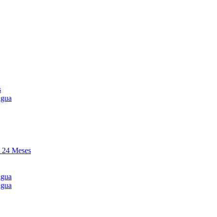
s
agua
y 24 Meses
agua
agua