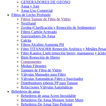
GENERADORES DE OZONO
Agua y Aire
Agua Uso Comercial
Filtros de Lecho Profundo
Filtros Tanque de Fibra de Vidrio
NextSand
Zeolita (Clarificación y Remoción de Sedimentos)
Filtros Carbón Activado
Suavizadores De Agua
Calcita
Filtros Alcalino Aumenta PH
Filtro TITANSORB Remoción Arsénico y Metáles Pesa
Filtro Katalox Light remoción hierro, manganeso y ácido 
Birm Remoción de Hierro
Componentes
Medias Filtrantes
Tanques de Fibra de Vidrio
Válvulas Manuales para Filtro
Válvulas Automáticas Filtro o Suavizador
Distribuidores toberas PP para Tanque
Refacciones Válvulas Automáticas
Bebederos de agua
Bebederos de agua Acero Inoxidable
Bebederos De Agua Montaje Sobre Muro
Bebederos De Agua Tipo Pedestal