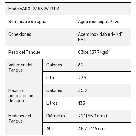
ModeloARO-23562V-B114
Suministro de agua
Agua municipal, Pozo
Conexiones
Acero Inoxidable 1-1/4"
NPT
Peso del Tanque
83lbs (37.7 kgs)
Volumen del
Galones
62
Tanque
Litros
235
Máxima
Galones
35.2
aceptacoión
de agua
Litros
133
Medidas del
Diámetro
22" (55.9 cms)
Tanque
Alto
45.7" (116 cms)