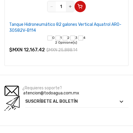
−
+
Tanque Hidroneumático 82 galones Vertical Aquatrol ARO-
30582V-B114
2 Opinione(s)
$MXN 12,167.42
$MXN 25,888.14
¿Requieres soporte?
atencion@todoagua.com.mx

SUSCRÍBETE AL BOLETÍN