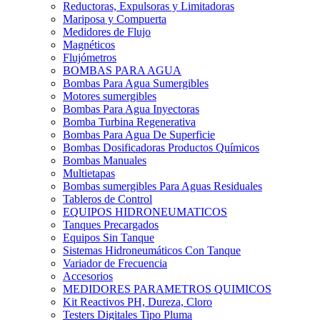
Reductoras, Expulsoras y Limitadoras
Mariposa y Compuerta
Medidores de Flujo
Magnéticos
Flujómetros
BOMBAS PARA AGUA
Bombas Para Agua Sumergibles
Motores sumergibles
Bombas Para Agua Inyectoras
Bomba Turbina Regenerativa
Bombas Para Agua De Superficie
Bombas Dosificadoras Productos Químicos
Bombas Manuales
Multietapas
Bombas sumergibles Para Aguas Residuales
Tableros de Control
EQUIPOS HIDRONEUMATICOS
Tanques Precargados
Equipos Sin Tanque
Sistemas Hidroneumáticos Con Tanque
Variador de Frecuencia
Accesorios
MEDIDORES PARAMETROS QUIMICOS
Kit Reactivos PH, Dureza, Cloro
Testers Digitales Tipo Pluma