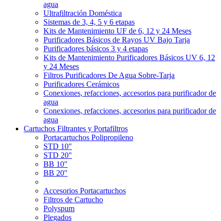
agua
Ultrafiltración Doméstica
Sistemas de 3, 4, 5 y 6 etapas
Kits de Mantenimiento UF de 6, 12 y 24 Meses
Purificadores Básicos de Rayos UV Bajo Tarja
Purificadores básicos 3 y 4 etapas
Kits de Mantenimiento Purificadores Básicos UV 6, 12
y 24 Meses
Filtros Purificadores De Agua Sobre-Tarja
Purificadores Cerámicos
Conexiones, refacciones, accesorios para purificador de
agua
Conexiones, refacciones, accesorios para purificador de
agua
Cartuchos Filtrantes y Portafiltros
Portacartuchos Polipropileno
STD 10"
STD 20"
BB 10"
BB 20"
Accesorios Portacartuchos
Filtros de Cartucho
Polyspum
Plegados