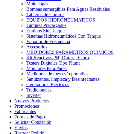
Multietapas
Bombas sumergibles Para Aguas Residuales
Tableros de Control
EQUIPOS HIDRONEUMATICOS
Tanques Precargados
Equipos Sin Tanque
Sistemas Hidroneumáticos Con Tanque
Variador de Frecuencia
Accesorios
MEDIDORES PARAMETROS QUIMICOS
Kit Reactivos PH, Dureza, Cloro
Testers Digitales Tipo Pluma
Monitores Para Panel
Medidores de mesa y/o portatiles
Sanitizantes, limpieza y Desinfectantes
Gereradores Electricos
Tradicionales
Inverter
Nuevos Productos
Promociones
Fabricantes
Formas de Pago
Solicitar Cotización
Envíos
Rastrear Pedido