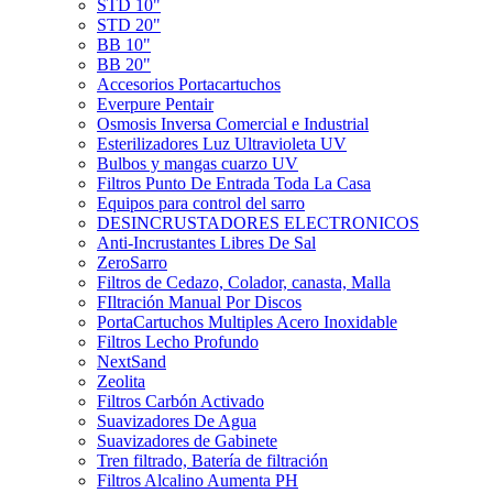
STD 10"
STD 20"
BB 10"
BB 20"
Accesorios Portacartuchos
Everpure Pentair
Osmosis Inversa Comercial e Industrial
Esterilizadores Luz Ultravioleta UV
Bulbos y mangas cuarzo UV
Filtros Punto De Entrada Toda La Casa
Equipos para control del sarro
DESINCRUSTADORES ELECTRONICOS
Anti-Incrustantes Libres De Sal
ZeroSarro
Filtros de Cedazo, Colador, canasta, Malla
FIltración Manual Por Discos
PortaCartuchos Multiples Acero Inoxidable
Filtros Lecho Profundo
NextSand
Zeolita
Filtros Carbón Activado
Suavizadores De Agua
Suavizadores de Gabinete
Tren filtrado, Batería de filtración
Filtros Alcalino Aumenta PH