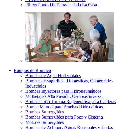
Filtros Punto De Entrada Toda La Casa
Equipos de Bombeo
Bombas de Agua Horizontales
Bombas de superficie, Domésticas, Comerciales,
Industriales
Bombas Inyectoras para Hidroneumáticos
Multietapas Alta Presión, Ósmosis inversa
Bombas Tipo Turbina Regenerativa para Calderas
Bomba Manual para Pruebas Hidrostáticas
Bombas Sumergibles
Bombas Sumergibles para Pozo y Cisterna
Motores Sumergibles
Bombas de Achique, Aguas Residuales y Lodos