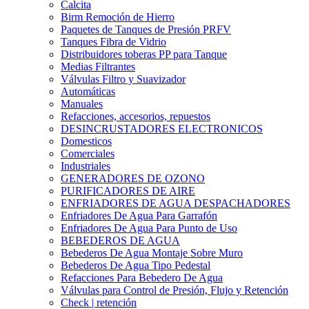
Calcita
Birm Remoción de Hierro
Paquetes de Tanques de Presión PRFV
Tanques Fibra de Vidrio
Distribuidores toberas PP para Tanque
Medias Filtrantes
Válvulas Filtro y Suavizador
Automáticas
Manuales
Refacciones, accesorios, repuestos
DESINCRUSTADORES ELECTRONICOS
Domesticos
Comerciales
Industriales
GENERADORES DE OZONO
PURIFICADORES DE AIRE
ENFRIADORES DE AGUA DESPACHADORES
Enfriadores De Agua Para Garrafón
Enfriadores De Agua Para Punto de Uso
BEBEDEROS DE AGUA
Bebederos De Agua Montaje Sobre Muro
Bebederos De Agua Tipo Pedestal
Refacciones Para Bebedero De Agua
Válvulas para Control de Presión, Flujo y Retención
Check | retención