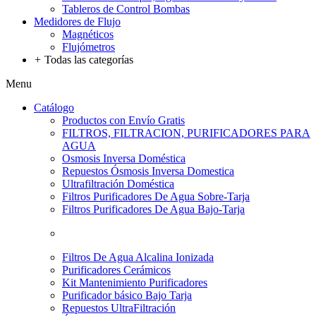
Tableros de Control Bombas
Medidores de Flujo
Magnéticos
Flujómetros
+
Todas las categorías
Menu
Catálogo
Productos con Envío Gratis
FILTROS, FILTRACION, PURIFICADORES PARA
AGUA
Osmosis Inversa Doméstica
Repuestos Ósmosis Inversa Domestica
Ultrafiltración Doméstica
Filtros Purificadores De Agua Sobre-Tarja
Filtros Purificadores De Agua Bajo-Tarja
Filtros De Agua Alcalina Ionizada
Purificadores Cerámicos
Kit Mantenimiento Purificadores
Purificador básico Bajo Tarja
Repuestos UltraFiltración