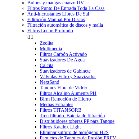
Bulbos y mangas cuarzo UV
Filtros Punto De Entrada Toda La Casa
Anti-Incrustantes Libres De Sal
FIltración Manual Por Discos
Filtración automática de discos y malla
Filtros Lecho Profundo


Zeolita
Multimedia
Filtros Carbón Activado
Suavizadores De Agua
Calcita
Suavizadores de Gabinete
Válvulas Filtro y Suavizador
NextSand
Tanques Fibra de Vidrio
Filtros Alcalino Aumenta PH
Birm Remoción de Hierro
Medias Filtrantes
Filtros TITANSORB
Tren filtrado, Batería de filtración
Distribuidores toberas PP para Tanque
Filtros Katalox Light
Eliminar sulfuro de hidrógeno H2S
Paquetes de Tanques de Presión PRFV