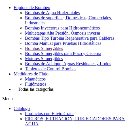
Equipos de Bombeo
Bombas de Agua Horizontales
Bombas de superficie, Domésticas, Comerciales,
Industriales
Bombas Inyectoras para Hidroneumáticos
Multietapas Alta Presión, Ósmosis inversa
Bombas Tipo Turbina Regenerativa para Calderas
Bomba Manual para Pruebas Hidrostáticas
Bombas Sumergibles
Bombas Sumergibles para Pozo y Cisterna
Motores Sumergibles
Bombas de Achique, Aguas Residuales y Lodos
Tableros de Control Bombas
Medidores de Flujo
Magnéticos
Flujómetros
+
Todas las categorías
Menu
Catálogo
Productos con Envío Gratis
FILTROS, FILTRACION, PURIFICADORES PARA
AGUA