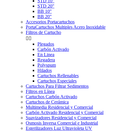
STD 10"
STD 20"
BB 10"
BB 20"
Accesorios Portacartuchos
PortaCartuchos Multiples Acero Inoxidable
Filtros de Cartucho


Plegados
Carbón Activado
En Linea
Regadera
Polyspum
Hilados
Cartuchos Rellenables
Cartuchos Especiales
Cartuchos Para Filtrar Sedimentos
Filtros en Línea
Cartuchos Carbón Activado
Cartuchos de Cerámica
Multimedia Residencial y Comercial
Carbón Activado Residencial y Comercial
Suavizadores Residencial y Comercial
Osmosis Inversa Comercial e Industrial
Esterilizadores Luz Ultravioleta UV