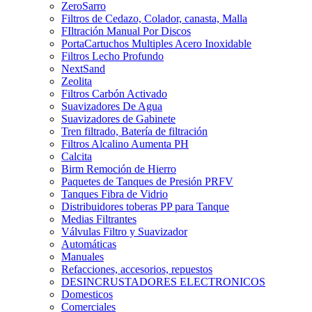
ZeroSarro
Filtros de Cedazo, Colador, canasta, Malla
FIltración Manual Por Discos
PortaCartuchos Multiples Acero Inoxidable
Filtros Lecho Profundo
NextSand
Zeolita
Filtros Carbón Activado
Suavizadores De Agua
Suavizadores de Gabinete
Tren filtrado, Batería de filtración
Filtros Alcalino Aumenta PH
Calcita
Birm Remoción de Hierro
Paquetes de Tanques de Presión PRFV
Tanques Fibra de Vidrio
Distribuidores toberas PP para Tanque
Medias Filtrantes
Válvulas Filtro y Suavizador
Automáticas
Manuales
Refacciones, accesorios, repuestos
DESINCRUSTADORES ELECTRONICOS
Domesticos
Comerciales