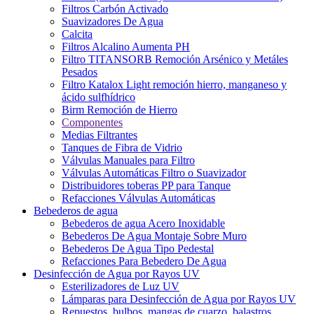
Filtros Carbón Activado
Suavizadores De Agua
Calcita
Filtros Alcalino Aumenta PH
Filtro TITANSORB Remoción Arsénico y Metáles
Pesados
Filtro Katalox Light remoción hierro, manganeso y
ácido sulfhídrico
Birm Remoción de Hierro
Componentes
Medias Filtrantes
Tanques de Fibra de Vidrio
Válvulas Manuales para Filtro
Válvulas Automáticas Filtro o Suavizador
Distribuidores toberas PP para Tanque
Refacciones Válvulas Automáticas
Bebederos de agua
Bebederos de agua Acero Inoxidable
Bebederos De Agua Montaje Sobre Muro
Bebederos De Agua Tipo Pedestal
Refacciones Para Bebedero De Agua
Desinfección de Agua por Rayos UV
Esterilizadores de Luz UV
Lámparas para Desinfección de Agua por Rayos UV
Repuestos, bulbos, mangas de cuarzo, balastros