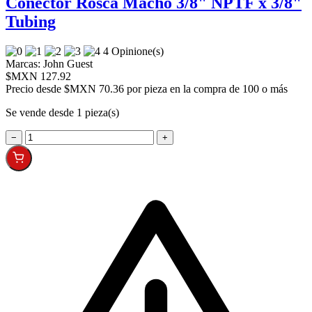
Conector Rosca Macho 3/8" NPTF x 3/8"
Tubing
4 Opinione(s)
Marcas:
John Guest
$MXN 127.92
Precio desde
$MXN 70.36 por pieza en la compra de 100 o más
Se vende desde 1 pieza(s)
−
+