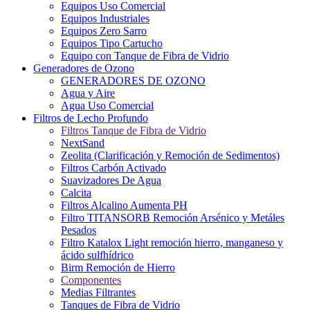
Equipos Uso Comercial
Equipos Industriales
Equipos Zero Sarro
Equipos Tipo Cartucho
Equipo con Tanque de Fibra de Vidrio
Generadores de Ozono
GENERADORES DE OZONO
Agua y Aire
Agua Uso Comercial
Filtros de Lecho Profundo
Filtros Tanque de Fibra de Vidrio
NextSand
Zeolita (Clarificación y Remoción de Sedimentos)
Filtros Carbón Activado
Suavizadores De Agua
Calcita
Filtros Alcalino Aumenta PH
Filtro TITANSORB Remoción Arsénico y Metáles
Pesados
Filtro Katalox Light remoción hierro, manganeso y
ácido sulfhídrico
Birm Remoción de Hierro
Componentes
Medias Filtrantes
Tanques de Fibra de Vidrio