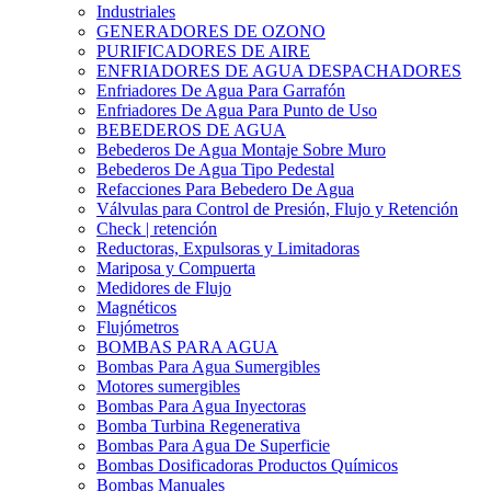
Industriales
GENERADORES DE OZONO
PURIFICADORES DE AIRE
ENFRIADORES DE AGUA DESPACHADORES
Enfriadores De Agua Para Garrafón
Enfriadores De Agua Para Punto de Uso
BEBEDEROS DE AGUA
Bebederos De Agua Montaje Sobre Muro
Bebederos De Agua Tipo Pedestal
Refacciones Para Bebedero De Agua
Válvulas para Control de Presión, Flujo y Retención
Check | retención
Reductoras, Expulsoras y Limitadoras
Mariposa y Compuerta
Medidores de Flujo
Magnéticos
Flujómetros
BOMBAS PARA AGUA
Bombas Para Agua Sumergibles
Motores sumergibles
Bombas Para Agua Inyectoras
Bomba Turbina Regenerativa
Bombas Para Agua De Superficie
Bombas Dosificadoras Productos Químicos
Bombas Manuales