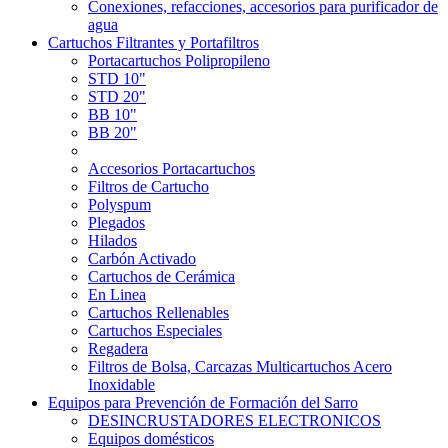
Conexiones, refacciones, accesorios para purificador de
agua
Cartuchos Filtrantes y Portafiltros
Portacartuchos Polipropileno
STD 10"
STD 20"
BB 10"
BB 20"
Accesorios Portacartuchos
Filtros de Cartucho
Polyspum
Plegados
Hilados
Carbón Activado
Cartuchos de Cerámica
En Linea
Cartuchos Rellenables
Cartuchos Especiales
Regadera
Filtros de Bolsa, Carcazas Multicartuchos Acero
Inoxidable
Equipos para Prevención de Formación del Sarro
DESINCRUSTADORES ELECTRONICOS
Equipos domésticos