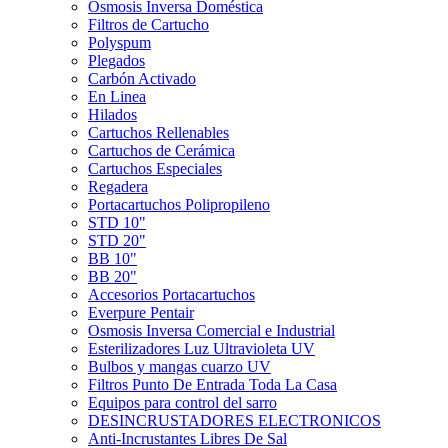
Ósmosis Inversa Doméstica
Filtros de Cartucho
Polyspum
Plegados
Carbón Activado
En Linea
Hilados
Cartuchos Rellenables
Cartuchos de Cerámica
Cartuchos Especiales
Regadera
Portacartuchos Polipropileno
STD 10"
STD 20"
BB 10"
BB 20"
Accesorios Portacartuchos
Everpure Pentair
Osmosis Inversa Comercial e Industrial
Esterilizadores Luz Ultravioleta UV
Bulbos y mangas cuarzo UV
Filtros Punto De Entrada Toda La Casa
Equipos para control del sarro
DESINCRUSTADORES ELECTRONICOS
Anti-Incrustantes Libres De Sal