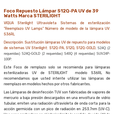
Foco Repuesto Lámpar S12Q-PA UV de 39
Watts Marca STERILIGHT
VIQUA
Sterilight
Ultravioleta
Sistemas
de esterilización
"
Reemplazo
UV
Lamps
"
Número de modelo
de
la lámpara
UV
:
S36RL
Descripción
: Sustitución
lámparas
UV
de repuesto para
modelos
de sistemas
UV
Sterilight
:
S12Q
-PA
,
S12Q
,
S12Q
-GOLD,
S24Q (2
requeridas) S24Q-GOLD (2 requeridas) S40Q (4 requeridas) SUV24P-
100P.
Este Foco de remplazo solo se recomienda para lámparas
esterilizadoras UV de STERILIGHT modelo S36RL No
recomendamos que usted intente utilizar las lámparas de
reemplazo en modelos hechos por otros fabricantes.
Las Lámparas de desinfección TUV son fabricadas de vapores de
mercurio a baja presión descargados en una envoltura de vidrio
tubular, emiten una radiación ultravioleta de onda corta para la
acción germicida con un pico de radiación en 253.7nm (UV-C).