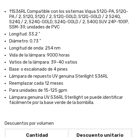
11S36RL Compatible con los sistemas Viqua S12Q-PA, S12Q-
PA / 2, S12Q, S12Q / 2, S12Q-GOLD, S12Q-GOLD / 2
S24Q,
S24Q / 2, S24Q-GOLD, S24Q-GOLD / 2, S40Q
SUV 24P-100P,
SSM-39, unidades de PVC
Longitud: 33.2 "
Diámetro: 0.73 "
Longitud de onda: 254 nm
Vida de la lámpara: 9000 horas
Vatios de la lámpara: 39-40 vatios
Base: o escalonado de 4 pines
Lámpara de repuesto UV genuina Sterilight S36RL
Reemplazar cada 12 meses
Para unidades de 15-125 gpm
Lámpara genuina UV S36RL Sterilight se puede identificar
fácilmente por la base verde de la bombilla.
Descuentos por volumen
Cantidad
Descuento unitario