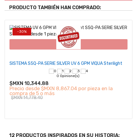
PRODUCTO TAMBIÉN HAN COMPRADO:
-30%
Se vende desde 1 pieza(s)
Se v
Agotado
SISTEMA S5Q-PA SERIE SILVER UV 6 GPM VIQUA Sterilight
BA-I
0 Opinione(s)
$MXN 10,344.88
Precio desde
$MXN 8,867.04 por pieza en la
$MX
compra de 5 o más
Pre
$MXN 14,778.40
com
$MX
12 PRODUCTOS INSPIRADOS EN SU HISTORIA: