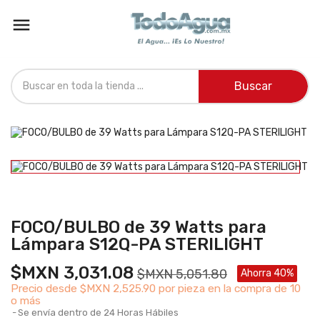

Buscar
FOCO/BULBO de 39 Watts para
Lámpara S12Q-PA STERILIGHT
$MXN 3,031.08
$MXN 5,051.80
Ahorra 40%
Precio desde
$MXN 2,525.90 por pieza en la compra de 10
o más
Se envía dentro de 24 Horas Hábiles