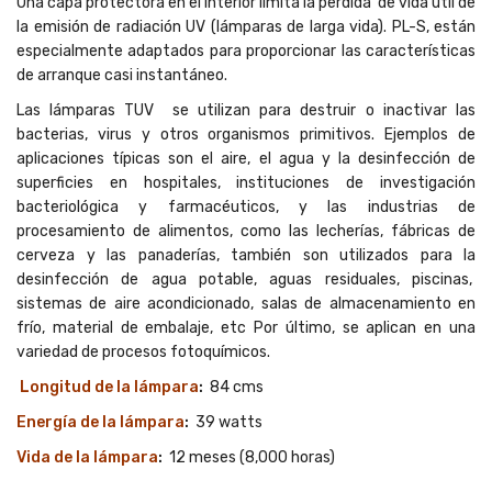
Una capa protectora en el interior limita la perdida de vida útil de
la emisión de radiación UV (lámparas de larga vida). PL-S, están
especialmente adaptados para proporcionar las características
de arranque casi instantáneo.
Las lámparas TUV se utilizan para destruir o inactivar las
bacterias, virus y otros organismos primitivos. Ejemplos de
aplicaciones típicas son el aire, el agua y la desinfección de
superficies en hospitales, instituciones de investigación
bacteriológica y farmacéuticos, y las industrias de
procesamiento de alimentos, como las lecherías, fábricas de
cerveza y las panaderías, también son utilizados para la
desinfección de agua potable, aguas residuales, piscinas,
sistemas de aire acondicionado, salas de almacenamiento en
frío, material de embalaje, etc Por último, se aplican en una
variedad de procesos fotoquímicos.
Longitud de la lámpara
:
84 cms
Energía de la lámpara
:
39 watts
Vida de la lámpara
:
12 meses (8,000 horas)