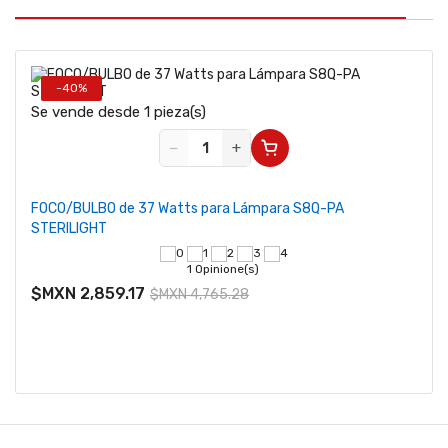
-40%
Se vende desde 1 pieza(s)
−
+
FOCO/BULBO de 37 Watts para Lámpara S8Q-PA
STERILIGHT
1 Opinione(s)
$MXN 2,859.17
$MXN 4,765.28