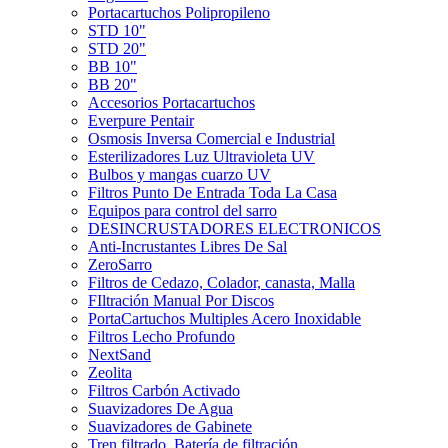
Portacartuchos Polipropileno
STD 10"
STD 20"
BB 10"
BB 20"
Accesorios Portacartuchos
Everpure Pentair
Osmosis Inversa Comercial e Industrial
Esterilizadores Luz Ultravioleta UV
Bulbos y mangas cuarzo UV
Filtros Punto De Entrada Toda La Casa
Equipos para control del sarro
DESINCRUSTADORES ELECTRONICOS
Anti-Incrustantes Libres De Sal
ZeroSarro
Filtros de Cedazo, Colador, canasta, Malla
FIltración Manual Por Discos
PortaCartuchos Multiples Acero Inoxidable
Filtros Lecho Profundo
NextSand
Zeolita
Filtros Carbón Activado
Suavizadores De Agua
Suavizadores de Gabinete
Tren filtrado, Batería de filtración