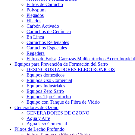
Filtros de Cartucho
Polyspum
Plegados
Hilados
Carbón Activado
Cartuchos de Cerámica
En Linea
Cartuchos Rellenables
Cartuchos Especiales
Regadera
Filtros de Bolsa, Carcazas Multicartuchos Acero Inoxida
Equipos para Prevención de Formación del Sarro
DESINCRUSTADORES ELECTRONICOS
Equipos domésticos
Equipos Uso Comercial
Equipos Industriales
Equipos Zero Sarro
Equipos Tipo Cartucho
Equipo con Tanque de Fibra de Vidrio
Generadores de Ozono
GENERADORES DE OZONO
Agua y Aire
Agua Uso Comercial
Filtros de Lecho Profundo
Filtros Tanque de Fibra de Vidrio