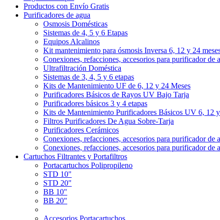
Productos con Envío Gratis
Purificadores de agua
Osmosis Domésticas
Sistemas de 4, 5 y 6 Etapas
Equipos Alcalinos
Kit mantenimiento para ósmosis Inversa 6, 12 y 24 mese
Conexiones, refacciones, accesorios para purificador de 
Ultrafiltración Doméstica
Sistemas de 3, 4, 5 y 6 etapas
Kits de Mantenimiento UF de 6, 12 y 24 Meses
Purificadores Básicos de Rayos UV Bajo Tarja
Purificadores básicos 3 y 4 etapas
Kits de Mantenimiento Purificadores Básicos UV 6, 12 
Filtros Purificadores De Agua Sobre-Tarja
Purificadores Cerámicos
Conexiones, refacciones, accesorios para purificador de 
Conexiones, refacciones, accesorios para purificador de 
Cartuchos Filtrantes y Portafiltros
Portacartuchos Polipropileno
STD 10"
STD 20"
BB 10"
BB 20"
Accesorios Portacartuchos