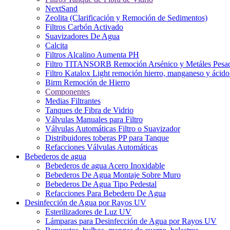
NextSand
Zeolita (Clarificación y Remoción de Sedimentos)
Filtros Carbón Activado
Suavizadores De Agua
Calcita
Filtros Alcalino Aumenta PH
Filtro TITANSORB Remoción Arsénico y Metáles Pesa
Filtro Katalox Light remoción hierro, manganeso y ácido 
Birm Remoción de Hierro
Componentes
Medias Filtrantes
Tanques de Fibra de Vidrio
Válvulas Manuales para Filtro
Válvulas Automáticas Filtro o Suavizador
Distribuidores toberas PP para Tanque
Refacciones Válvulas Automáticas
Bebederos de agua
Bebederos de agua Acero Inoxidable
Bebederos De Agua Montaje Sobre Muro
Bebederos De Agua Tipo Pedestal
Refacciones Para Bebedero De Agua
Desinfección de Agua por Rayos UV
Esterilizadores de Luz UV
Lámparas para Desinfección de Agua por Rayos UV