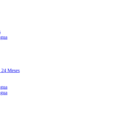
s
agua
y 24 Meses
agua
agua