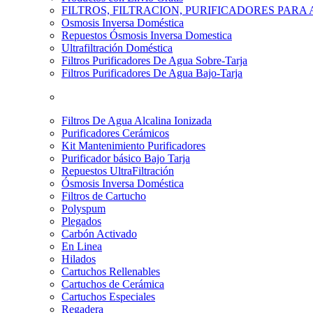
FILTROS, FILTRACION, PURIFICADORES PARA
Osmosis Inversa Doméstica
Repuestos Ósmosis Inversa Domestica
Ultrafiltración Doméstica
Filtros Purificadores De Agua Sobre-Tarja
Filtros Purificadores De Agua Bajo-Tarja
Filtros De Agua Alcalina Ionizada
Purificadores Cerámicos
Kit Mantenimiento Purificadores
Purificador básico Bajo Tarja
Repuestos UltraFiltración
Ósmosis Inversa Doméstica
Filtros de Cartucho
Polyspum
Plegados
Carbón Activado
En Linea
Hilados
Cartuchos Rellenables
Cartuchos de Cerámica
Cartuchos Especiales
Regadera