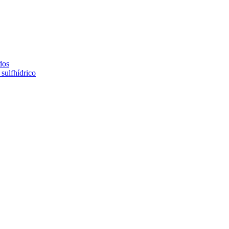
dos
sulfhídrico