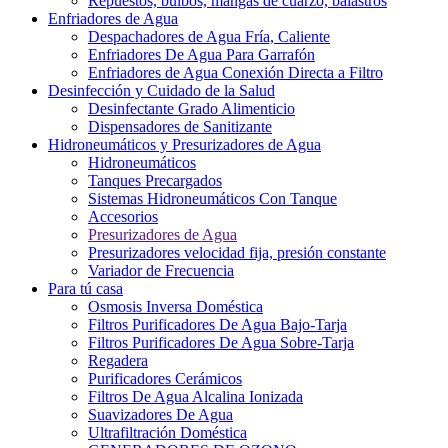
Repuestos, bulbos, mangas de cuarzo, balastros
Enfriadores de Agua
Despachadores de Agua Fría, Caliente
Enfriadores De Agua Para Garrafón
Enfriadores de Agua Conexión Directa a Filtro
Desinfección y Cuidado de la Salud
Desinfectante Grado Alimenticio
Dispensadores de Sanitizante
Hidroneumáticos y Presurizadores de Agua
Hidroneumáticos
Tanques Precargados
Sistemas Hidroneumáticos Con Tanque
Accesorios
Presurizadores de Agua
Presurizadores velocidad fija, presión constante
Variador de Frecuencia
Para tú casa
Osmosis Inversa Doméstica
Filtros Purificadores De Agua Bajo-Tarja
Filtros Purificadores De Agua Sobre-Tarja
Regadera
Purificadores Cerámicos
Filtros De Agua Alcalina Ionizada
Suavizadores De Agua
Ultrafiltración Doméstica