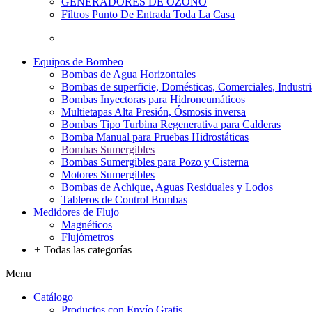
GENERADORES DE OZONO
Filtros Punto De Entrada Toda La Casa
Equipos de Bombeo
Bombas de Agua Horizontales
Bombas de superficie, Domésticas, Comerciales, Industri
Bombas Inyectoras para Hidroneumáticos
Multietapas Alta Presión, Ósmosis inversa
Bombas Tipo Turbina Regenerativa para Calderas
Bomba Manual para Pruebas Hidrostáticas
Bombas Sumergibles
Bombas Sumergibles para Pozo y Cisterna
Motores Sumergibles
Bombas de Achique, Aguas Residuales y Lodos
Tableros de Control Bombas
Medidores de Flujo
Magnéticos
Flujómetros
+
Todas las categorías
Menu
Catálogo
Productos con Envío Gratis