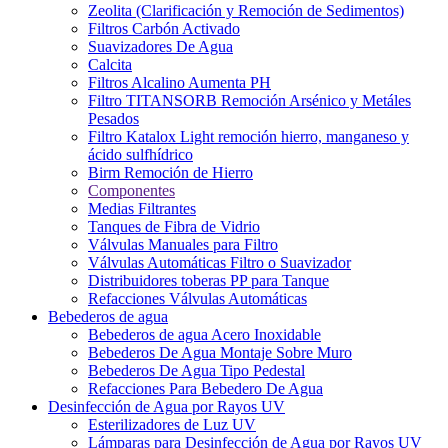
Zeolita (Clarificación y Remoción de Sedimentos)
Filtros Carbón Activado
Suavizadores De Agua
Calcita
Filtros Alcalino Aumenta PH
Filtro TITANSORB Remoción Arsénico y Metáles
Pesados
Filtro Katalox Light remoción hierro, manganeso y
ácido sulfhídrico
Birm Remoción de Hierro
Componentes
Medias Filtrantes
Tanques de Fibra de Vidrio
Válvulas Manuales para Filtro
Válvulas Automáticas Filtro o Suavizador
Distribuidores toberas PP para Tanque
Refacciones Válvulas Automáticas
Bebederos de agua
Bebederos de agua Acero Inoxidable
Bebederos De Agua Montaje Sobre Muro
Bebederos De Agua Tipo Pedestal
Refacciones Para Bebedero De Agua
Desinfección de Agua por Rayos UV
Esterilizadores de Luz UV
Lámparas para Desinfección de Agua por Rayos UV