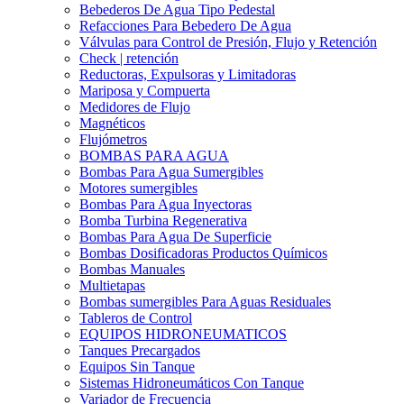
Bebederos De Agua Tipo Pedestal
Refacciones Para Bebedero De Agua
Válvulas para Control de Presión, Flujo y Retención
Check | retención
Reductoras, Expulsoras y Limitadoras
Mariposa y Compuerta
Medidores de Flujo
Magnéticos
Flujómetros
BOMBAS PARA AGUA
Bombas Para Agua Sumergibles
Motores sumergibles
Bombas Para Agua Inyectoras
Bomba Turbina Regenerativa
Bombas Para Agua De Superficie
Bombas Dosificadoras Productos Químicos
Bombas Manuales
Multietapas
Bombas sumergibles Para Aguas Residuales
Tableros de Control
EQUIPOS HIDRONEUMATICOS
Tanques Precargados
Equipos Sin Tanque
Sistemas Hidroneumáticos Con Tanque
Variador de Frecuencia