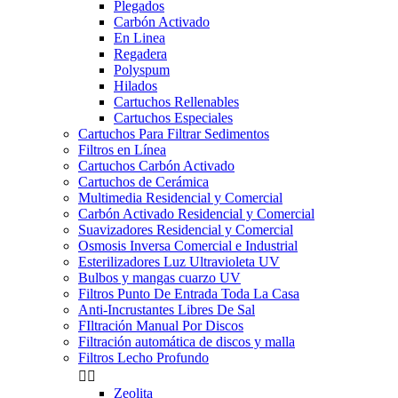
Plegados
Carbón Activado
En Linea
Regadera
Polyspum
Hilados
Cartuchos Rellenables
Cartuchos Especiales
Cartuchos Para Filtrar Sedimentos
Filtros en Línea
Cartuchos Carbón Activado
Cartuchos de Cerámica
Multimedia Residencial y Comercial
Carbón Activado Residencial y Comercial
Suavizadores Residencial y Comercial
Osmosis Inversa Comercial e Industrial
Esterilizadores Luz Ultravioleta UV
Bulbos y mangas cuarzo UV
Filtros Punto De Entrada Toda La Casa
Anti-Incrustantes Libres De Sal
FIltración Manual Por Discos
Filtración automática de discos y malla
Filtros Lecho Profundo


Zeolita