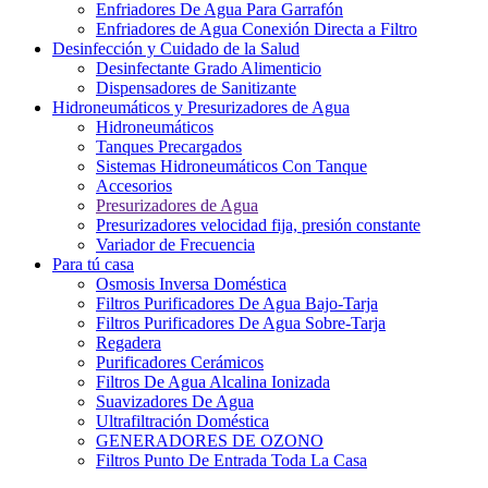
Enfriadores De Agua Para Garrafón
Enfriadores de Agua Conexión Directa a Filtro
Desinfección y Cuidado de la Salud
Desinfectante Grado Alimenticio
Dispensadores de Sanitizante
Hidroneumáticos y Presurizadores de Agua
Hidroneumáticos
Tanques Precargados
Sistemas Hidroneumáticos Con Tanque
Accesorios
Presurizadores de Agua
Presurizadores velocidad fija, presión constante
Variador de Frecuencia
Para tú casa
Osmosis Inversa Doméstica
Filtros Purificadores De Agua Bajo-Tarja
Filtros Purificadores De Agua Sobre-Tarja
Regadera
Purificadores Cerámicos
Filtros De Agua Alcalina Ionizada
Suavizadores De Agua
Ultrafiltración Doméstica
GENERADORES DE OZONO
Filtros Punto De Entrada Toda La Casa