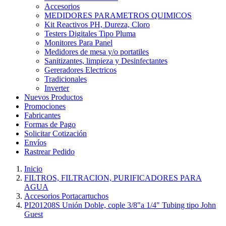
Accesorios
MEDIDORES PARAMETROS QUIMICOS
Kit Reactivos PH, Dureza, Cloro
Testers Digitales Tipo Pluma
Monitores Para Panel
Medidores de mesa y/o portatiles
Sanitizantes, limpieza y Desinfectantes
Gereradores Electricos
Tradicionales
Inverter
Nuevos Productos
Promociones
Fabricantes
Formas de Pago
Solicitar Cotización
Envíos
Rastrear Pedido
Inicio
FILTROS, FILTRACION, PURIFICADORES PARA
AGUA
Accesorios Portacartuchos
PI201208S Unión Doble, cople 3/8"a 1/4" Tubing tipo John
Guest