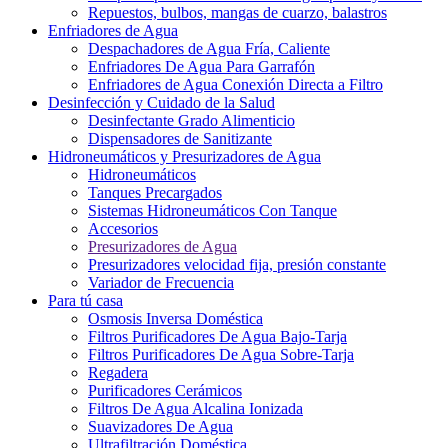
Repuestos, bulbos, mangas de cuarzo, balastros
Enfriadores de Agua
Despachadores de Agua Fría, Caliente
Enfriadores De Agua Para Garrafón
Enfriadores de Agua Conexión Directa a Filtro
Desinfección y Cuidado de la Salud
Desinfectante Grado Alimenticio
Dispensadores de Sanitizante
Hidroneumáticos y Presurizadores de Agua
Hidroneumáticos
Tanques Precargados
Sistemas Hidroneumáticos Con Tanque
Accesorios
Presurizadores de Agua
Presurizadores velocidad fija, presión constante
Variador de Frecuencia
Para tú casa
Osmosis Inversa Doméstica
Filtros Purificadores De Agua Bajo-Tarja
Filtros Purificadores De Agua Sobre-Tarja
Regadera
Purificadores Cerámicos
Filtros De Agua Alcalina Ionizada
Suavizadores De Agua
Ultrafiltración Doméstica