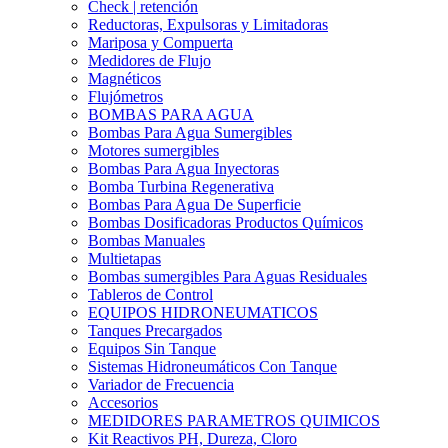
Check | retención
Reductoras, Expulsoras y Limitadoras
Mariposa y Compuerta
Medidores de Flujo
Magnéticos
Flujómetros
BOMBAS PARA AGUA
Bombas Para Agua Sumergibles
Motores sumergibles
Bombas Para Agua Inyectoras
Bomba Turbina Regenerativa
Bombas Para Agua De Superficie
Bombas Dosificadoras Productos Químicos
Bombas Manuales
Multietapas
Bombas sumergibles Para Aguas Residuales
Tableros de Control
EQUIPOS HIDRONEUMATICOS
Tanques Precargados
Equipos Sin Tanque
Sistemas Hidroneumáticos Con Tanque
Variador de Frecuencia
Accesorios
MEDIDORES PARAMETROS QUIMICOS
Kit Reactivos PH, Dureza, Cloro