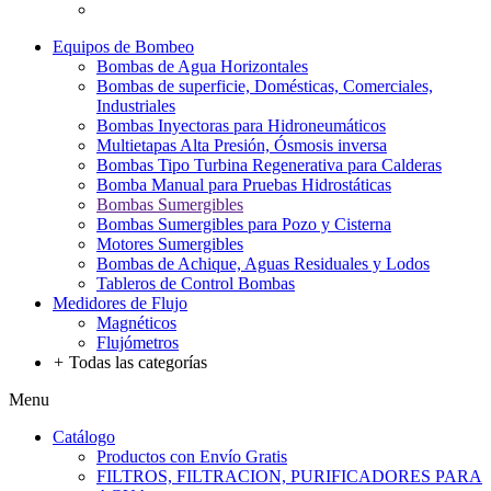
Equipos de Bombeo
Bombas de Agua Horizontales
Bombas de superficie, Domésticas, Comerciales,
Industriales
Bombas Inyectoras para Hidroneumáticos
Multietapas Alta Presión, Ósmosis inversa
Bombas Tipo Turbina Regenerativa para Calderas
Bomba Manual para Pruebas Hidrostáticas
Bombas Sumergibles
Bombas Sumergibles para Pozo y Cisterna
Motores Sumergibles
Bombas de Achique, Aguas Residuales y Lodos
Tableros de Control Bombas
Medidores de Flujo
Magnéticos
Flujómetros
+
Todas las categorías
Menu
Catálogo
Productos con Envío Gratis
FILTROS, FILTRACION, PURIFICADORES PARA