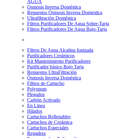
AGUA
Osmosis Inversa Doméstica
Repuestos Ósmosis Inversa Domestica
Ultrafiltración Doméstica
Filtros Purificadores De Agua Sobre-Tarja
Filtros Purificadores De Agua Bajo-Tarja
Filtros De Agua Alcalina Ionizada
Purificadores Cerámicos
Kit Mantenimiento Purificadores
Purificador básico Bajo Tarja
Repuestos UltraFiltración
Ósmosis Inversa Doméstica
Filtros de Cartucho
Polyspum
Plegados
Carbón Activado
En Linea
Hilados
Cartuchos Rellenables
Cartuchos de Cerámica
Cartuchos Especiales
Regadera