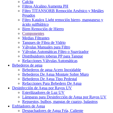
Calcita
Filtros Alcalino Aumenta PH
Filtro TITANSORB Remoción Arsénico y Metáles
Pesados
Filtro Katalox Light remoción hierro, manganeso y
ácido sulfhídrico
Birm Remoción de Hierro
Componentes
Medias Filtrantes
Tanques de Fibra de Vidrio
Válvulas Manuales para Filtro
Válvulas Automáticas Filtro o Suavizador
Distribuidores toberas PP para Tanque
Refacciones Válvulas Automáticas
Bebederos de agua
Bebederos de agua Acero Inoxidable
Bebederos De Agua Montaje Sobre Muro
Bebederos De Agua Tipo Pedestal
Refacciones Para Bebedero De Agua
Desinfección de Agua por Rayos UV
Esterilizadores de Luz UV
Lámparas para Desinfección de Agua por Rayos UV
Repuestos, bulbos, mangas de cuarzo, balastros
Enfriadores de Agua
Despachadores de Agua Fría, Caliente