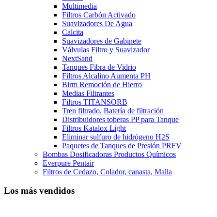
Multimedia
Filtros Carbón Activado
Suavizadores De Agua
Calcita
Suavizadores de Gabinete
Válvulas Filtro y Suavizador
NextSand
Tanques Fibra de Vidrio
Filtros Alcalino Aumenta PH
Birm Remoción de Hierro
Medias Filtrantes
Filtros TITANSORB
Tren filtrado, Batería de filtración
Distribuidores toberas PP para Tanque
Filtros Katalox Light
Eliminar sulfuro de hidrógeno H2S
Paquetes de Tanques de Presión PRFV
Bombas Dosificadoras Productos Químicos
Everpure Pentair
Filtros de Cedazo, Colador, canasta, Malla
Los más vendidos