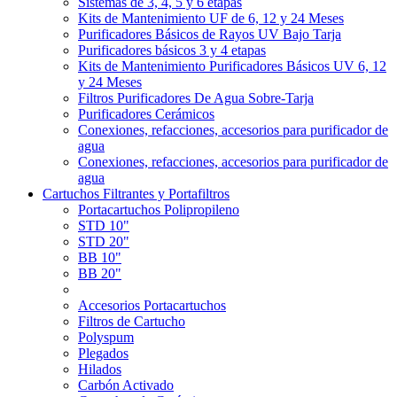
Sistemas de 3, 4, 5 y 6 etapas
Kits de Mantenimiento UF de 6, 12 y 24 Meses
Purificadores Básicos de Rayos UV Bajo Tarja
Purificadores básicos 3 y 4 etapas
Kits de Mantenimiento Purificadores Básicos UV 6, 12
y 24 Meses
Filtros Purificadores De Agua Sobre-Tarja
Purificadores Cerámicos
Conexiones, refacciones, accesorios para purificador de
agua
Conexiones, refacciones, accesorios para purificador de
agua
Cartuchos Filtrantes y Portafiltros
Portacartuchos Polipropileno
STD 10"
STD 20"
BB 10"
BB 20"
Accesorios Portacartuchos
Filtros de Cartucho
Polyspum
Plegados
Hilados
Carbón Activado