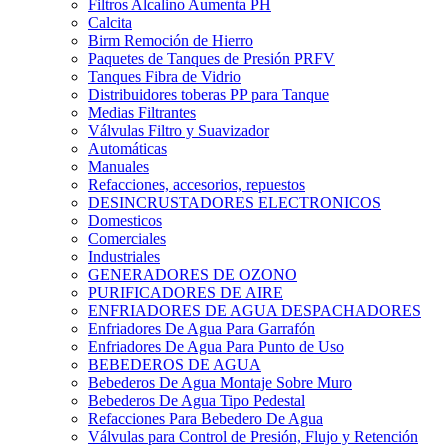
Filtros Alcalino Aumenta PH
Calcita
Birm Remoción de Hierro
Paquetes de Tanques de Presión PRFV
Tanques Fibra de Vidrio
Distribuidores toberas PP para Tanque
Medias Filtrantes
Válvulas Filtro y Suavizador
Automáticas
Manuales
Refacciones, accesorios, repuestos
DESINCRUSTADORES ELECTRONICOS
Domesticos
Comerciales
Industriales
GENERADORES DE OZONO
PURIFICADORES DE AIRE
ENFRIADORES DE AGUA DESPACHADORES
Enfriadores De Agua Para Garrafón
Enfriadores De Agua Para Punto de Uso
BEBEDEROS DE AGUA
Bebederos De Agua Montaje Sobre Muro
Bebederos De Agua Tipo Pedestal
Refacciones Para Bebedero De Agua
Válvulas para Control de Presión, Flujo y Retención