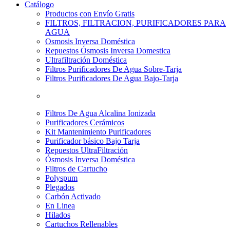
Catálogo
Productos con Envío Gratis
FILTROS, FILTRACION, PURIFICADORES PARA
AGUA
Osmosis Inversa Doméstica
Repuestos Ósmosis Inversa Domestica
Ultrafiltración Doméstica
Filtros Purificadores De Agua Sobre-Tarja
Filtros Purificadores De Agua Bajo-Tarja
Filtros De Agua Alcalina Ionizada
Purificadores Cerámicos
Kit Mantenimiento Purificadores
Purificador básico Bajo Tarja
Repuestos UltraFiltración
Ósmosis Inversa Doméstica
Filtros de Cartucho
Polyspum
Plegados
Carbón Activado
En Linea
Hilados
Cartuchos Rellenables