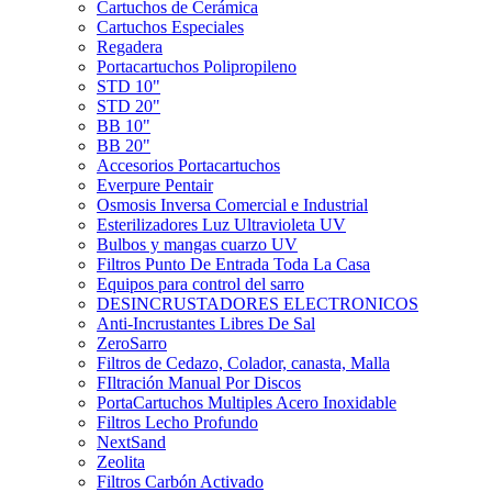
Cartuchos de Cerámica
Cartuchos Especiales
Regadera
Portacartuchos Polipropileno
STD 10"
STD 20"
BB 10"
BB 20"
Accesorios Portacartuchos
Everpure Pentair
Osmosis Inversa Comercial e Industrial
Esterilizadores Luz Ultravioleta UV
Bulbos y mangas cuarzo UV
Filtros Punto De Entrada Toda La Casa
Equipos para control del sarro
DESINCRUSTADORES ELECTRONICOS
Anti-Incrustantes Libres De Sal
ZeroSarro
Filtros de Cedazo, Colador, canasta, Malla
FIltración Manual Por Discos
PortaCartuchos Multiples Acero Inoxidable
Filtros Lecho Profundo
NextSand
Zeolita
Filtros Carbón Activado