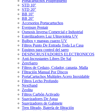
Portacartuchos Polipropileno
STD 10"
STD 20"
BB 10"
BB 20"
Accesorios Portacartuchos
Everpure Pentair
Osmosis Inversa Comercial e Industrial
Esterilizadores Luz Ultravioleta UV
Bulbos y mangas cuarzo UV
Filtros Punto De Entrada Toda La Casa
Equipos para control del sarro
DESINCRUSTADORES ELECTRONICOS
Anti-Incrustantes Libres De Sal
ZeroSarro
Filtros de Cedazo, Colador, canasta, Malla
FIltración Manual Por Discos
PortaCartuchos Multiples Acero Inoxidable
Filtros Lecho Profundo
NextSand
Zeolita
Filtros Carbón Activado
Suavizadores De Agua
Suavizadores de Gabinete
Tren filtrado, Batería de filtración