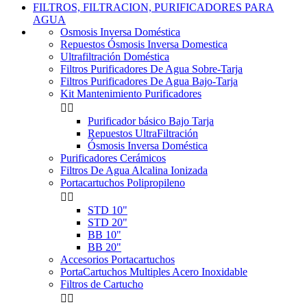
FILTROS, FILTRACION, PURIFICADORES PARA
AGUA
Osmosis Inversa Doméstica
Repuestos Ósmosis Inversa Domestica
Ultrafiltración Doméstica
Filtros Purificadores De Agua Sobre-Tarja
Filtros Purificadores De Agua Bajo-Tarja
Kit Mantenimiento Purificadores


Purificador básico Bajo Tarja
Repuestos UltraFiltración
Ósmosis Inversa Doméstica
Purificadores Cerámicos
Filtros De Agua Alcalina Ionizada
Portacartuchos Polipropileno


STD 10"
STD 20"
BB 10"
BB 20"
Accesorios Portacartuchos
PortaCartuchos Multiples Acero Inoxidable
Filtros de Cartucho

