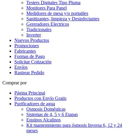
Testers Digitales Tipo Pluma
Monitores Para Panel
Medidores de mesa y/o portatiles
Sanitizantes, limpieza y Desinfectantes
Gereradores Electricos
Tradicionales
Inverter
Nuevos Productos
Promociones
Fabricantes
Formas de Pago
Solicitar Cotización
Envíos
Rastrear Pedido
Comprar por
Página Principal
Productos con Envío Gratis
Purificadores de agua
Osmosis Domésticas
Sistemas de 4, 5 y 6 Etapas
Equipos Alcalinos
Kit mantenimiento para ósmosis Inversa 6, 12 y 24
meses