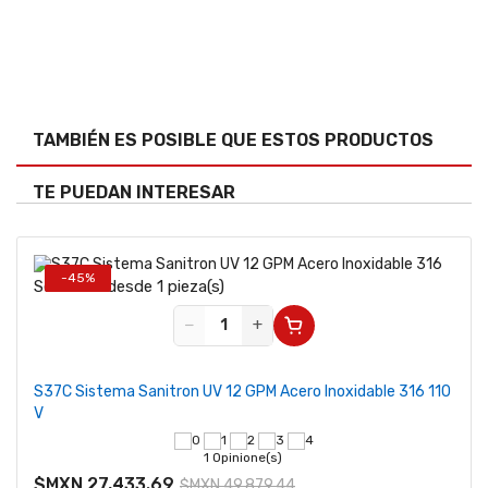
TAMBIÉN ES POSIBLE QUE ESTOS PRODUCTOS
TE PUEDAN INTERESAR
-45%
Se vende desde 1 pieza(s)
−
+
S37C Sistema Sanitron UV 12 GPM Acero Inoxidable 316 110
V
1 Opinione(s)
$MXN 27,433.69
$MXN 49,879.44