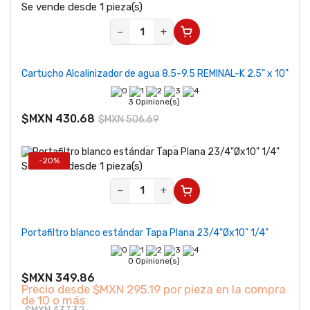
Se vende desde 1 pieza(s)
−
+
Cartucho Alcalinizador de agua 8.5-9.5 REMINAL-K 2.5" x 10"
3 Opinione(s)
$MXN 430.68
$MXN 506.69
-20%
Se vende desde 1 pieza(s)
−
+
Portafiltro blanco estándar Tapa Plana 23/4"Øx10" 1/4"
0 Opinione(s)
$MXN 349.86
Precio desde
$MXN 295.19 por pieza en la compra
de 10 o más