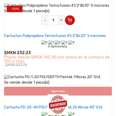
-30%
Se vende desde 1 pieza(s)
−
+
Cartuchos Polipropileno Termofusion.41/2"Øx20" 5 micrones
0 Opinione(s)
$MXN 232.23
Precio desde
$MXN 165.88 por pieza en la compra de
150 o más
$MXN 331.76
Se vende desde 1 pieza(s)
Agotado
Cartucho PD-25-40 POLYDEPTH Pentek 25 Micras 40" Std.