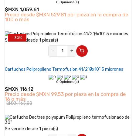
0 Opinione(s)
$MXN 1,059.61
Precio desde
$MXN 529.81 por pieza en la compra de
100 o más
-30%
Se vende desde 1 pieza(s)
−
+
Cartuchos Polipropileno Termofusion.41/2"Øx10" 5 micrones
0 Opinione(s)
$MXN 116.12
Precio desde
$MXN 99.53 por pieza en la compra de
16 o más
$MXN 165.88
Se vende desde 1 pieza(s)