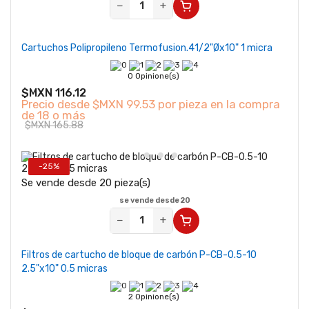
−
+
Cartuchos Polipropileno Termofusion.41/2"Øx10" 1 micra
0 Opinione(s)
$MXN 116.12
Precio desde
$MXN 99.53 por pieza en la compra
de 18 o más
$MXN 165.88
-25%
Se vende desde 20 pieza(s)
se vende desde 20
−
+
Filtros de cartucho de bloque de carbón P-CB-0.5-10
2.5"x10" 0.5 micras
2 Opinione(s)