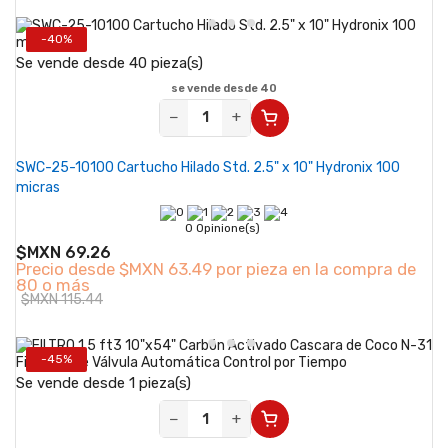
-40%
Se vende desde 40 pieza(s)
se vende desde 40
−
+
SWC-25-10100 Cartucho Hilado Std. 2.5" x 10" Hydronix 100
micras
0 Opinione(s)
$MXN 69.26
Precio desde
$MXN 63.49 por pieza en la compra de
80 o más
$MXN 115.44
-45%
Se vende desde 1 pieza(s)
−
+