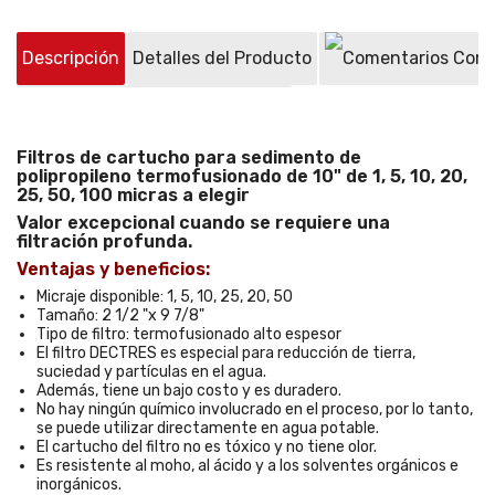
Descripción
Detalles del Producto
Come
Preguntas sobre el producto
(0)
Filtros de cartucho para sedimento de
polipropileno termofusionado de 10" de 1, 5, 10, 20,
25, 50, 100 micras a elegir
Valor excepcional cuando se requiere una
filtración profunda.
Ventajas y beneficios:
Micraje disponible: 1, 5, 10, 25, 20, 50
Tamaño: 2 1/2 "x 9 7/8"
Tipo de filtro: termofusionado alto espesor
El filtro DECTRES es especial para reducción de tierra,
suciedad y partículas en el agua.
Además, tiene un bajo costo y es duradero.
No hay ningún químico involucrado en el proceso, por lo tanto,
se puede utilizar directamente en agua potable.
El cartucho del filtro no es tóxico y no tiene olor.
Es resistente al moho, al ácido y a los solventes orgánicos e
inorgánicos.