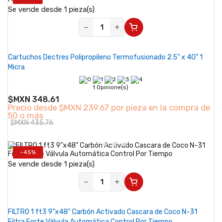
Se vende desde 1 pieza(s)
−
+
Cartuchos Dectres Polipropileno Termofusionado 2.5" x 40" 1
Micra
1 Opinione(s)
$MXN 348.61
Precio desde
$MXN 239.67 por pieza en la compra de
50 o más
$MXN 435.76
-45%
Se vende desde 1 pieza(s)
−
+
FILTRO 1 ft3 9"x48" Carbón Activado Cascara de Coco N-31
Filtra Forte Válvula Automática Control Por Tiempo