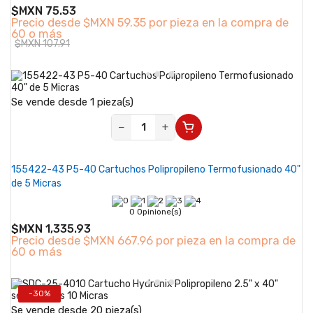
$MXN 75.53
Precio desde
$MXN 59.35 por pieza en la compra de
60 o más
$MXN 107.91
Se vende desde 1 pieza(s)
−
+
155422-43 P5-40 Cartuchos Polipropileno Termofusionado 40"
de 5 Micras
0 Opinione(s)
$MXN 1,335.93
Precio desde
$MXN 667.96 por pieza en la compra de
60 o más
-30%
Se vende desde 20 pieza(s)