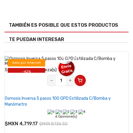
TAMBIÉN ES POSIBLE QUE ESTOS PRODUCTOS
TE PUEDAN INTERESAR
Sólo por Internet
Se vende desde 1 pieza(s)
-42%
−
+
Osmosis Inversa 5 pasos 100 GPD Estilizada C/Bomba y
Manómetro
6 Opinione(s)
$MXN 4,719.17
$MXN 8,136.50