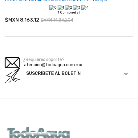
1 Opinione(s)
$MXN 8,163.12
$MXN 14,842.04
¿Requieres soporte?
atencion@todoagua.com.mx

SUSCRÍBETE AL BOLETÍN