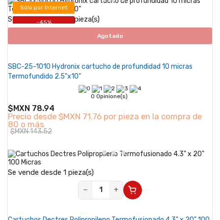
Sólo por Internet
Se vende desde 40 pieza(s)
-45%
Agotado
SBC-25-1010 Hydronix cartucho de profundidad 10 micras
Termofundido 2.5"x10"
0 Opinione(s)
$MXN 78.94
Precio desde
$MXN 71.76 por pieza en la compra de
80 o más
$MXN 143.52
Se vende desde 1 pieza(s)
−
+
Cartuchos Dectres Polipropileno Termofusionado 4.3" x 20" 100