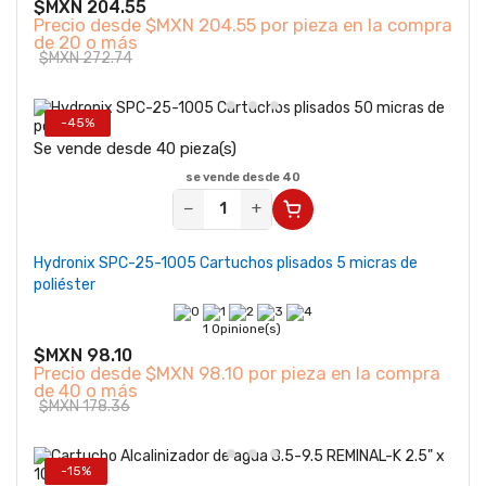
$MXN 204.55
Precio desde
$MXN 204.55 por pieza en la compra
de 20 o más
$MXN 272.74
-45%
Se vende desde 40 pieza(s)
se vende desde 40
−
+
Hydronix SPC-25-1005 Cartuchos plisados 5 micras de
poliéster
1 Opinione(s)
$MXN 98.10
Precio desde
$MXN 98.10 por pieza en la compra
de 40 o más
$MXN 178.36
-15%