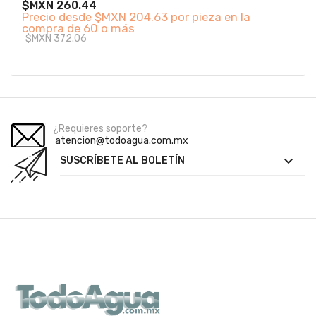
$MXN 260.44
Precio desde
$MXN 204.63 por pieza en la
compra de 60 o más
$MXN 372.06
¿Requieres soporte?
atencion@todoagua.com.mx

SUSCRÍBETE AL BOLETÍN