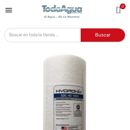
0

Buscar