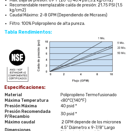
Max. baja de presión: 69°F (20°C) 46.4 psi (3.2 kg/cm2)
Recomendable reemplazable caída de presión: 21.75 PSI (1.5
kg/cm2)
Caudal Máximo: 2-8 GPM (Dependiendo de Micrases)
Filtro: 100% Polipropileno de alta pureza.
Tabla Rendimientos:
Especificaciones:
Material
Polipropileno Termofusionado
Máxima Temperatura
<80°C(140°F)
Presión Máxima
40 psid *
Presión Recomendada
30 psid *
P/Recambio
Máximo caudal
2 GPM depende de los microne
s
4.5" Diámetro x 9-7/8" Largo
Dimensiones