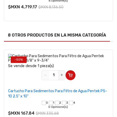
6 Opinione(s)
$MXN 4,719.17
$MXN 8,136.50
8 OTROS PRODUCTOS EN LA MISMA CATEGORÍA
-50%
Se vende desde 1 pieza(s)
−
+
Cartucho Para Sedimentos Para Filtro de Agua Pentek P5-
10 2.5" x 10"
0 Opinione(s)
$MXN 167.84
$MXN 335.68