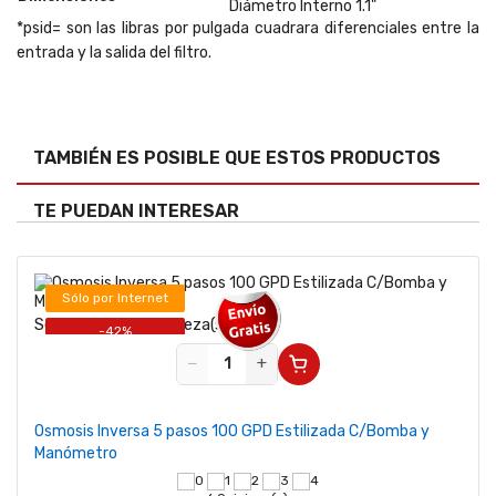
Diámetro Interno 1.1"
*psid= son las libras por pulgada cuadrara diferenciales entre la
entrada y la salida del filtro.
TAMBIÉN ES POSIBLE QUE ESTOS PRODUCTOS
TE PUEDAN INTERESAR
Sólo por Internet
Se vende desde 1 pieza(s)
-42%
−
+
Osmosis Inversa 5 pasos 100 GPD Estilizada C/Bomba y
Manómetro