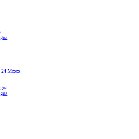
s
agua
y 24 Meses
agua
agua