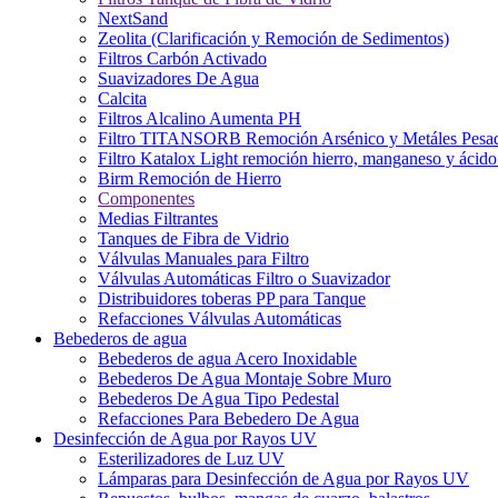
NextSand
Zeolita (Clarificación y Remoción de Sedimentos)
Filtros Carbón Activado
Suavizadores De Agua
Calcita
Filtros Alcalino Aumenta PH
Filtro TITANSORB Remoción Arsénico y Metáles Pesa
Filtro Katalox Light remoción hierro, manganeso y ácido 
Birm Remoción de Hierro
Componentes
Medias Filtrantes
Tanques de Fibra de Vidrio
Válvulas Manuales para Filtro
Válvulas Automáticas Filtro o Suavizador
Distribuidores toberas PP para Tanque
Refacciones Válvulas Automáticas
Bebederos de agua
Bebederos de agua Acero Inoxidable
Bebederos De Agua Montaje Sobre Muro
Bebederos De Agua Tipo Pedestal
Refacciones Para Bebedero De Agua
Desinfección de Agua por Rayos UV
Esterilizadores de Luz UV
Lámparas para Desinfección de Agua por Rayos UV