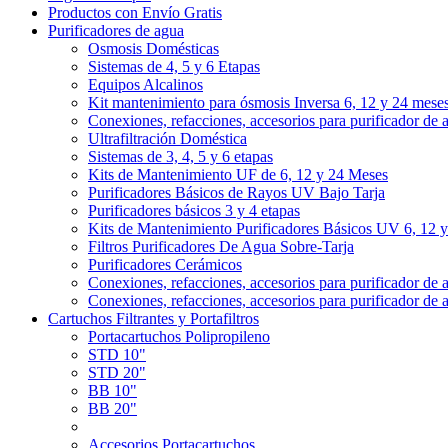
Productos con Envío Gratis
Purificadores de agua
Osmosis Domésticas
Sistemas de 4, 5 y 6 Etapas
Equipos Alcalinos
Kit mantenimiento para ósmosis Inversa 6, 12 y 24 mese
Conexiones, refacciones, accesorios para purificador de 
Ultrafiltración Doméstica
Sistemas de 3, 4, 5 y 6 etapas
Kits de Mantenimiento UF de 6, 12 y 24 Meses
Purificadores Básicos de Rayos UV Bajo Tarja
Purificadores básicos 3 y 4 etapas
Kits de Mantenimiento Purificadores Básicos UV 6, 12 
Filtros Purificadores De Agua Sobre-Tarja
Purificadores Cerámicos
Conexiones, refacciones, accesorios para purificador de 
Conexiones, refacciones, accesorios para purificador de 
Cartuchos Filtrantes y Portafiltros
Portacartuchos Polipropileno
STD 10"
STD 20"
BB 10"
BB 20"
Accesorios Portacartuchos