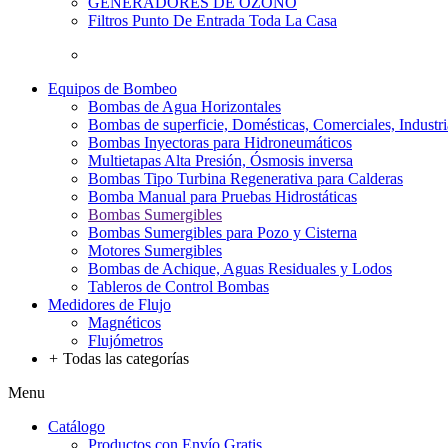
GENERADORES DE OZONO
Filtros Punto De Entrada Toda La Casa
Equipos de Bombeo
Bombas de Agua Horizontales
Bombas de superficie, Domésticas, Comerciales, Industri
Bombas Inyectoras para Hidroneumáticos
Multietapas Alta Presión, Ósmosis inversa
Bombas Tipo Turbina Regenerativa para Calderas
Bomba Manual para Pruebas Hidrostáticas
Bombas Sumergibles
Bombas Sumergibles para Pozo y Cisterna
Motores Sumergibles
Bombas de Achique, Aguas Residuales y Lodos
Tableros de Control Bombas
Medidores de Flujo
Magnéticos
Flujómetros
+
Todas las categorías
Menu
Catálogo
Productos con Envío Gratis