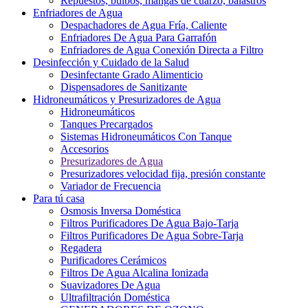
Repuestos, bulbos, mangas de cuarzo, balastros
Enfriadores de Agua
Despachadores de Agua Fría, Caliente
Enfriadores De Agua Para Garrafón
Enfriadores de Agua Conexión Directa a Filtro
Desinfección y Cuidado de la Salud
Desinfectante Grado Alimenticio
Dispensadores de Sanitizante
Hidroneumáticos y Presurizadores de Agua
Hidroneumáticos
Tanques Precargados
Sistemas Hidroneumáticos Con Tanque
Accesorios
Presurizadores de Agua
Presurizadores velocidad fija, presión constante
Variador de Frecuencia
Para tú casa
Osmosis Inversa Doméstica
Filtros Purificadores De Agua Bajo-Tarja
Filtros Purificadores De Agua Sobre-Tarja
Regadera
Purificadores Cerámicos
Filtros De Agua Alcalina Ionizada
Suavizadores De Agua
Ultrafiltración Doméstica