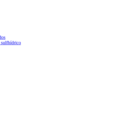
dos
sulfhídrico