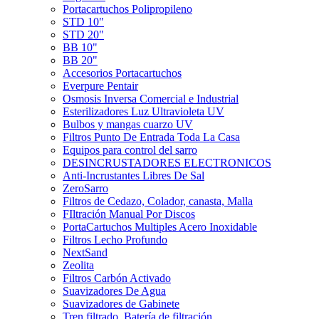
Portacartuchos Polipropileno
STD 10"
STD 20"
BB 10"
BB 20"
Accesorios Portacartuchos
Everpure Pentair
Osmosis Inversa Comercial e Industrial
Esterilizadores Luz Ultravioleta UV
Bulbos y mangas cuarzo UV
Filtros Punto De Entrada Toda La Casa
Equipos para control del sarro
DESINCRUSTADORES ELECTRONICOS
Anti-Incrustantes Libres De Sal
ZeroSarro
Filtros de Cedazo, Colador, canasta, Malla
FIltración Manual Por Discos
PortaCartuchos Multiples Acero Inoxidable
Filtros Lecho Profundo
NextSand
Zeolita
Filtros Carbón Activado
Suavizadores De Agua
Suavizadores de Gabinete
Tren filtrado, Batería de filtración