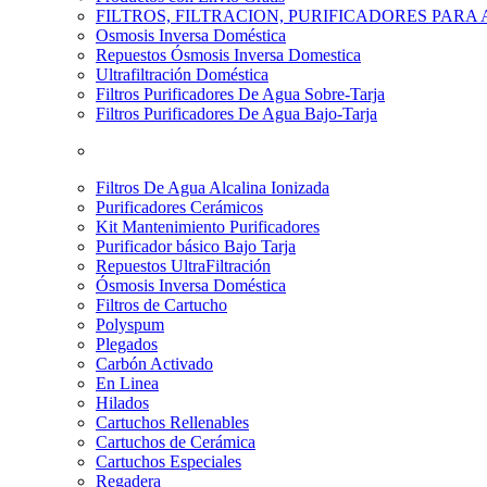
FILTROS, FILTRACION, PURIFICADORES PARA
Osmosis Inversa Doméstica
Repuestos Ósmosis Inversa Domestica
Ultrafiltración Doméstica
Filtros Purificadores De Agua Sobre-Tarja
Filtros Purificadores De Agua Bajo-Tarja
Filtros De Agua Alcalina Ionizada
Purificadores Cerámicos
Kit Mantenimiento Purificadores
Purificador básico Bajo Tarja
Repuestos UltraFiltración
Ósmosis Inversa Doméstica
Filtros de Cartucho
Polyspum
Plegados
Carbón Activado
En Linea
Hilados
Cartuchos Rellenables
Cartuchos de Cerámica
Cartuchos Especiales
Regadera