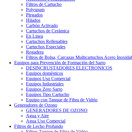
Filtros de Cartucho
Polyspum
Plegados
Hilados
Carbón Activado
Cartuchos de Cerámica
En Linea
Cartuchos Rellenables
Cartuchos Especiales
Regadera
Filtros de Bolsa, Carcazas Multicartuchos Acero Inoxida
Equipos para Prevención de Formación del Sarro
DESINCRUSTADORES ELECTRONICOS
Equipos domésticos
Equipos Uso Comercial
Equipos Industriales
Equipos Zero Sarro
Equipos Tipo Cartucho
Equipo con Tanque de Fibra de Vidrio
Generadores de Ozono
GENERADORES DE OZONO
Agua y Aire
Agua Uso Comercial
Filtros de Lecho Profundo
Filtros Tanque de Fibra de Vidrio