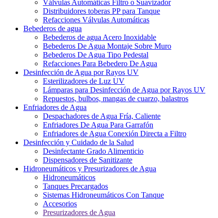
Válvulas Automáticas Filtro o Suavizador
Distribuidores toberas PP para Tanque
Refacciones Válvulas Automáticas
Bebederos de agua
Bebederos de agua Acero Inoxidable
Bebederos De Agua Montaje Sobre Muro
Bebederos De Agua Tipo Pedestal
Refacciones Para Bebedero De Agua
Desinfección de Agua por Rayos UV
Esterilizadores de Luz UV
Lámparas para Desinfección de Agua por Rayos UV
Repuestos, bulbos, mangas de cuarzo, balastros
Enfriadores de Agua
Despachadores de Agua Fría, Caliente
Enfriadores De Agua Para Garrafón
Enfriadores de Agua Conexión Directa a Filtro
Desinfección y Cuidado de la Salud
Desinfectante Grado Alimenticio
Dispensadores de Sanitizante
Hidroneumáticos y Presurizadores de Agua
Hidroneumáticos
Tanques Precargados
Sistemas Hidroneumáticos Con Tanque
Accesorios
Presurizadores de Agua