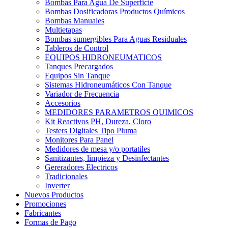
Bombas Para Agua De Superficie
Bombas Dosificadoras Productos Químicos
Bombas Manuales
Multietapas
Bombas sumergibles Para Aguas Residuales
Tableros de Control
EQUIPOS HIDRONEUMATICOS
Tanques Precargados
Equipos Sin Tanque
Sistemas Hidroneumáticos Con Tanque
Variador de Frecuencia
Accesorios
MEDIDORES PARAMETROS QUIMICOS
Kit Reactivos PH, Dureza, Cloro
Testers Digitales Tipo Pluma
Monitores Para Panel
Medidores de mesa y/o portatiles
Sanitizantes, limpieza y Desinfectantes
Gereradores Electricos
Tradicionales
Inverter
Nuevos Productos
Promociones
Fabricantes
Formas de Pago