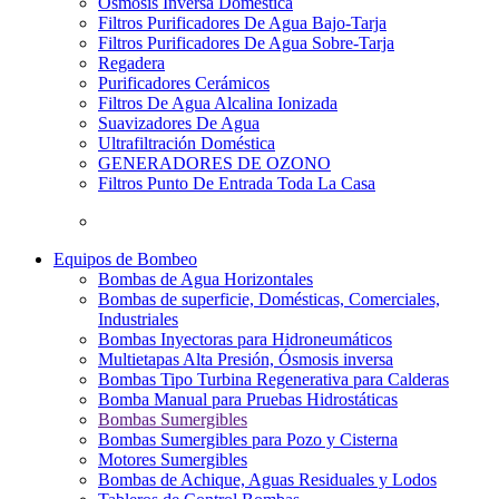
Osmosis Inversa Doméstica
Filtros Purificadores De Agua Bajo-Tarja
Filtros Purificadores De Agua Sobre-Tarja
Regadera
Purificadores Cerámicos
Filtros De Agua Alcalina Ionizada
Suavizadores De Agua
Ultrafiltración Doméstica
GENERADORES DE OZONO
Filtros Punto De Entrada Toda La Casa
Equipos de Bombeo
Bombas de Agua Horizontales
Bombas de superficie, Domésticas, Comerciales,
Industriales
Bombas Inyectoras para Hidroneumáticos
Multietapas Alta Presión, Ósmosis inversa
Bombas Tipo Turbina Regenerativa para Calderas
Bomba Manual para Pruebas Hidrostáticas
Bombas Sumergibles
Bombas Sumergibles para Pozo y Cisterna
Motores Sumergibles
Bombas de Achique, Aguas Residuales y Lodos