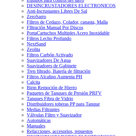
Equipos para control del sarro
DESINCRUSTADORES ELECTRONICOS
Anti-Incrustantes Libres De Sal
ZeroSarro
Filtros de Cedazo, Colador, canasta, Malla
FIltración Manual Por Discos
PortaCartuchos Multiples Acero Inoxidable
Filtros Lecho Profundo
NextSand
Zeolita
Filtros Carbón Activado
Suavizadores De Agua
Suavizadores de Gabinete
Tren filtrado, Batería de filtración
Filtros Alcalino Aumenta PH
Calcita
Birm Remoción de Hierro
Paquetes de Tanques de Presión PRFV
Tanques Fibra de Vidrio
Distribuidores toberas PP para Tanque
Medias Filtrantes
Válvulas Filtro y Suavizador
Automáticas
Manuales
Refacciones, accesorios, repuestos