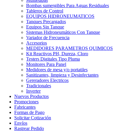
Multietapas
Bombas sumergibles Para Aguas Residuales
Tableros de Control
EQUIPOS HIDRONEUMATICOS
Tanques Precargados
Equipos Sin Tanque
Sistemas Hidroneumáticos Con Tanque
Variador de Frecuencia
Accesorios
MEDIDORES PARAMETROS QUIMICOS
Kit Reactivos PH, Dureza, Cloro
Testers Digitales Tipo Pluma
Monitores Para Panel
Medidores de mesa y/o portatiles
Sanitizantes, limpieza y Desinfectantes
Gereradores Electricos
Tradicionales
Inverter
Nuevos Productos
Promociones
Fabricantes
Formas de Pago
Solicitar Cotización
Envíos
Rastrear Pedido