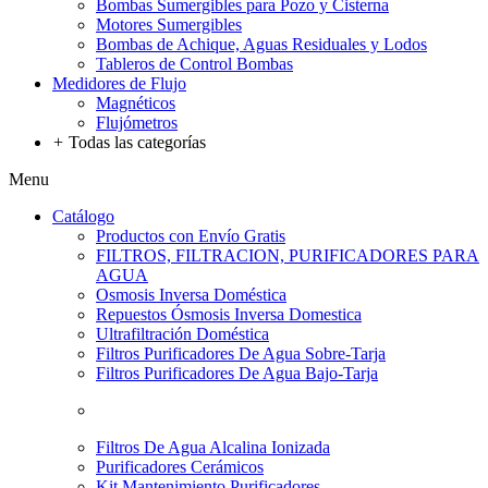
Bombas Sumergibles para Pozo y Cisterna
Motores Sumergibles
Bombas de Achique, Aguas Residuales y Lodos
Tableros de Control Bombas
Medidores de Flujo
Magnéticos
Flujómetros
+
Todas las categorías
Menu
Catálogo
Productos con Envío Gratis
FILTROS, FILTRACION, PURIFICADORES PARA
AGUA
Osmosis Inversa Doméstica
Repuestos Ósmosis Inversa Domestica
Ultrafiltración Doméstica
Filtros Purificadores De Agua Sobre-Tarja
Filtros Purificadores De Agua Bajo-Tarja
Filtros De Agua Alcalina Ionizada
Purificadores Cerámicos
Kit Mantenimiento Purificadores