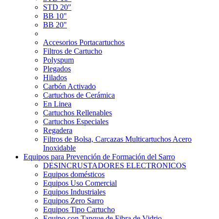
STD 20"
BB 10"
BB 20"
Accesorios Portacartuchos
Filtros de Cartucho
Polyspum
Plegados
Hilados
Carbón Activado
Cartuchos de Cerámica
En Linea
Cartuchos Rellenables
Cartuchos Especiales
Regadera
Filtros de Bolsa, Carcazas Multicartuchos Acero
Inoxidable
Equipos para Prevención de Formación del Sarro
DESINCRUSTADORES ELECTRONICOS
Equipos domésticos
Equipos Uso Comercial
Equipos Industriales
Equipos Zero Sarro
Equipos Tipo Cartucho
Equipo con Tanque de Fibra de Vidrio