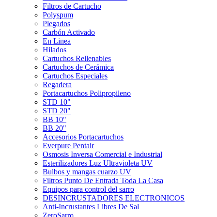
Filtros de Cartucho
Polyspum
Plegados
Carbón Activado
En Linea
Hilados
Cartuchos Rellenables
Cartuchos de Cerámica
Cartuchos Especiales
Regadera
Portacartuchos Polipropileno
STD 10"
STD 20"
BB 10"
BB 20"
Accesorios Portacartuchos
Everpure Pentair
Osmosis Inversa Comercial e Industrial
Esterilizadores Luz Ultravioleta UV
Bulbos y mangas cuarzo UV
Filtros Punto De Entrada Toda La Casa
Equipos para control del sarro
DESINCRUSTADORES ELECTRONICOS
Anti-Incrustantes Libres De Sal
ZeroSarro