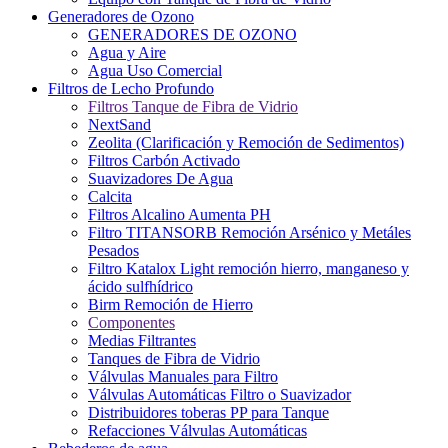
Generadores de Ozono
GENERADORES DE OZONO
Agua y Aire
Agua Uso Comercial
Filtros de Lecho Profundo
Filtros Tanque de Fibra de Vidrio
NextSand
Zeolita (Clarificación y Remoción de Sedimentos)
Filtros Carbón Activado
Suavizadores De Agua
Calcita
Filtros Alcalino Aumenta PH
Filtro TITANSORB Remoción Arsénico y Metáles
Pesados
Filtro Katalox Light remoción hierro, manganeso y
ácido sulfhídrico
Birm Remoción de Hierro
Componentes
Medias Filtrantes
Tanques de Fibra de Vidrio
Válvulas Manuales para Filtro
Válvulas Automáticas Filtro o Suavizador
Distribuidores toberas PP para Tanque
Refacciones Válvulas Automáticas