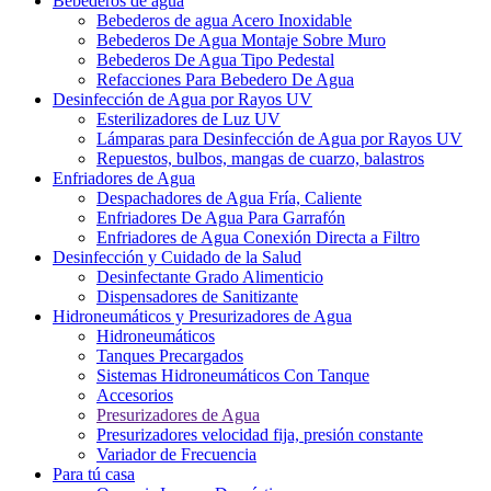
Bebederos de agua
Bebederos de agua Acero Inoxidable
Bebederos De Agua Montaje Sobre Muro
Bebederos De Agua Tipo Pedestal
Refacciones Para Bebedero De Agua
Desinfección de Agua por Rayos UV
Esterilizadores de Luz UV
Lámparas para Desinfección de Agua por Rayos UV
Repuestos, bulbos, mangas de cuarzo, balastros
Enfriadores de Agua
Despachadores de Agua Fría, Caliente
Enfriadores De Agua Para Garrafón
Enfriadores de Agua Conexión Directa a Filtro
Desinfección y Cuidado de la Salud
Desinfectante Grado Alimenticio
Dispensadores de Sanitizante
Hidroneumáticos y Presurizadores de Agua
Hidroneumáticos
Tanques Precargados
Sistemas Hidroneumáticos Con Tanque
Accesorios
Presurizadores de Agua
Presurizadores velocidad fija, presión constante
Variador de Frecuencia
Para tú casa