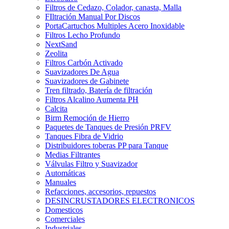
Filtros de Cedazo, Colador, canasta, Malla
FIltración Manual Por Discos
PortaCartuchos Multiples Acero Inoxidable
Filtros Lecho Profundo
NextSand
Zeolita
Filtros Carbón Activado
Suavizadores De Agua
Suavizadores de Gabinete
Tren filtrado, Batería de filtración
Filtros Alcalino Aumenta PH
Calcita
Birm Remoción de Hierro
Paquetes de Tanques de Presión PRFV
Tanques Fibra de Vidrio
Distribuidores toberas PP para Tanque
Medias Filtrantes
Válvulas Filtro y Suavizador
Automáticas
Manuales
Refacciones, accesorios, repuestos
DESINCRUSTADORES ELECTRONICOS
Domesticos
Comerciales
Industriales