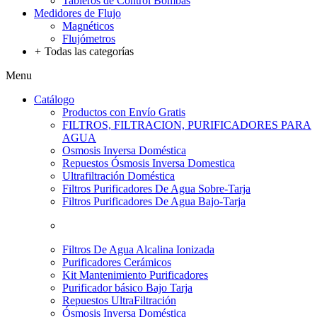
Tableros de Control Bombas
Medidores de Flujo
Magnéticos
Flujómetros
+
Todas las categorías
Menu
Catálogo
Productos con Envío Gratis
FILTROS, FILTRACION, PURIFICADORES PARA
AGUA
Osmosis Inversa Doméstica
Repuestos Ósmosis Inversa Domestica
Ultrafiltración Doméstica
Filtros Purificadores De Agua Sobre-Tarja
Filtros Purificadores De Agua Bajo-Tarja
Filtros De Agua Alcalina Ionizada
Purificadores Cerámicos
Kit Mantenimiento Purificadores
Purificador básico Bajo Tarja
Repuestos UltraFiltración
Ósmosis Inversa Doméstica