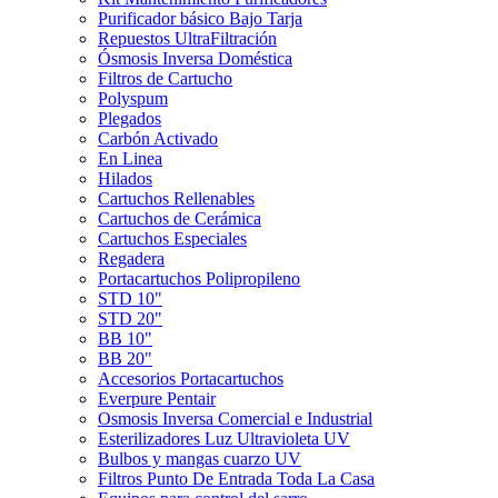
Purificador básico Bajo Tarja
Repuestos UltraFiltración
Ósmosis Inversa Doméstica
Filtros de Cartucho
Polyspum
Plegados
Carbón Activado
En Linea
Hilados
Cartuchos Rellenables
Cartuchos de Cerámica
Cartuchos Especiales
Regadera
Portacartuchos Polipropileno
STD 10"
STD 20"
BB 10"
BB 20"
Accesorios Portacartuchos
Everpure Pentair
Osmosis Inversa Comercial e Industrial
Esterilizadores Luz Ultravioleta UV
Bulbos y mangas cuarzo UV
Filtros Punto De Entrada Toda La Casa