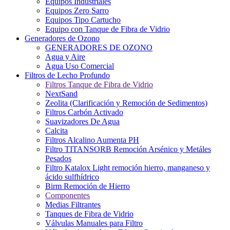
Equipos Industriales
Equipos Zero Sarro
Equipos Tipo Cartucho
Equipo con Tanque de Fibra de Vidrio
Generadores de Ozono
GENERADORES DE OZONO
Agua y Aire
Agua Uso Comercial
Filtros de Lecho Profundo
Filtros Tanque de Fibra de Vidrio
NextSand
Zeolita (Clarificación y Remoción de Sedimentos)
Filtros Carbón Activado
Suavizadores De Agua
Calcita
Filtros Alcalino Aumenta PH
Filtro TITANSORB Remoción Arsénico y Metáles
Pesados
Filtro Katalox Light remoción hierro, manganeso y
ácido sulfhídrico
Birm Remoción de Hierro
Componentes
Medias Filtrantes
Tanques de Fibra de Vidrio
Válvulas Manuales para Filtro