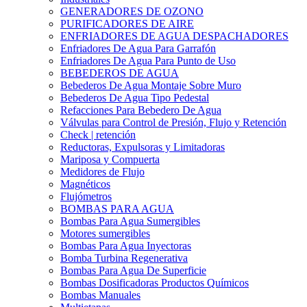
GENERADORES DE OZONO
PURIFICADORES DE AIRE
ENFRIADORES DE AGUA DESPACHADORES
Enfriadores De Agua Para Garrafón
Enfriadores De Agua Para Punto de Uso
BEBEDEROS DE AGUA
Bebederos De Agua Montaje Sobre Muro
Bebederos De Agua Tipo Pedestal
Refacciones Para Bebedero De Agua
Válvulas para Control de Presión, Flujo y Retención
Check | retención
Reductoras, Expulsoras y Limitadoras
Mariposa y Compuerta
Medidores de Flujo
Magnéticos
Flujómetros
BOMBAS PARA AGUA
Bombas Para Agua Sumergibles
Motores sumergibles
Bombas Para Agua Inyectoras
Bomba Turbina Regenerativa
Bombas Para Agua De Superficie
Bombas Dosificadoras Productos Químicos
Bombas Manuales