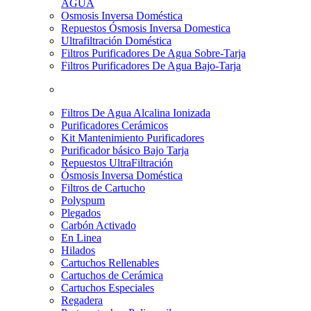
AGUA
Osmosis Inversa Doméstica
Repuestos Ósmosis Inversa Domestica
Ultrafiltración Doméstica
Filtros Purificadores De Agua Sobre-Tarja
Filtros Purificadores De Agua Bajo-Tarja
Filtros De Agua Alcalina Ionizada
Purificadores Cerámicos
Kit Mantenimiento Purificadores
Purificador básico Bajo Tarja
Repuestos UltraFiltración
Ósmosis Inversa Doméstica
Filtros de Cartucho
Polyspum
Plegados
Carbón Activado
En Linea
Hilados
Cartuchos Rellenables
Cartuchos de Cerámica
Cartuchos Especiales
Regadera