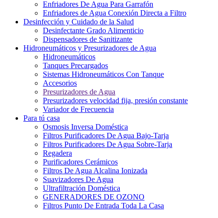
Enfriadores De Agua Para Garrafón
Enfriadores de Agua Conexión Directa a Filtro
Desinfección y Cuidado de la Salud
Desinfectante Grado Alimenticio
Dispensadores de Sanitizante
Hidroneumáticos y Presurizadores de Agua
Hidroneumáticos
Tanques Precargados
Sistemas Hidroneumáticos Con Tanque
Accesorios
Presurizadores de Agua
Presurizadores velocidad fija, presión constante
Variador de Frecuencia
Para tú casa
Osmosis Inversa Doméstica
Filtros Purificadores De Agua Bajo-Tarja
Filtros Purificadores De Agua Sobre-Tarja
Regadera
Purificadores Cerámicos
Filtros De Agua Alcalina Ionizada
Suavizadores De Agua
Ultrafiltración Doméstica
GENERADORES DE OZONO
Filtros Punto De Entrada Toda La Casa