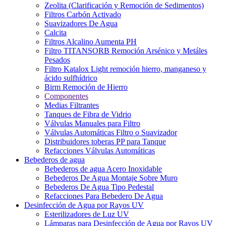
Zeolita (Clarificación y Remoción de Sedimentos)
Filtros Carbón Activado
Suavizadores De Agua
Calcita
Filtros Alcalino Aumenta PH
Filtro TITANSORB Remoción Arsénico y Metáles
Pesados
Filtro Katalox Light remoción hierro, manganeso y
ácido sulfhídrico
Birm Remoción de Hierro
Componentes
Medias Filtrantes
Tanques de Fibra de Vidrio
Válvulas Manuales para Filtro
Válvulas Automáticas Filtro o Suavizador
Distribuidores toberas PP para Tanque
Refacciones Válvulas Automáticas
Bebederos de agua
Bebederos de agua Acero Inoxidable
Bebederos De Agua Montaje Sobre Muro
Bebederos De Agua Tipo Pedestal
Refacciones Para Bebedero De Agua
Desinfección de Agua por Rayos UV
Esterilizadores de Luz UV
Lámparas para Desinfección de Agua por Rayos UV