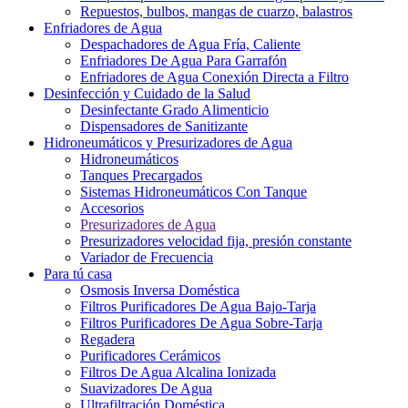
Repuestos, bulbos, mangas de cuarzo, balastros
Enfriadores de Agua
Despachadores de Agua Fría, Caliente
Enfriadores De Agua Para Garrafón
Enfriadores de Agua Conexión Directa a Filtro
Desinfección y Cuidado de la Salud
Desinfectante Grado Alimenticio
Dispensadores de Sanitizante
Hidroneumáticos y Presurizadores de Agua
Hidroneumáticos
Tanques Precargados
Sistemas Hidroneumáticos Con Tanque
Accesorios
Presurizadores de Agua
Presurizadores velocidad fija, presión constante
Variador de Frecuencia
Para tú casa
Osmosis Inversa Doméstica
Filtros Purificadores De Agua Bajo-Tarja
Filtros Purificadores De Agua Sobre-Tarja
Regadera
Purificadores Cerámicos
Filtros De Agua Alcalina Ionizada
Suavizadores De Agua
Ultrafiltración Doméstica