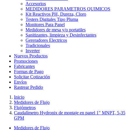
Accesorios
MEDIDORES PARAMETROS QUIMICOS
Kit Reactivos PH, Dureza, Cloro
Testers Digitales Tipo Pluma
Monitores Para Panel
Medidores de mesa y/o portatiles
Sanitizantes, limpieza y Desinfectantes
Gereradores Electricos
Tradicionales
Inverter
Nuevos Productos
Promociones
Fabricantes
Formas de Pago
Solicitar Cotización
Envíos
Rastrear Pedido
Inicio
Medidores de Flujo
Flujómetros
Caudalímetro Hydronix de montaje en panel 1" MNPT, 5-35
GPM
Medidores de Flujo