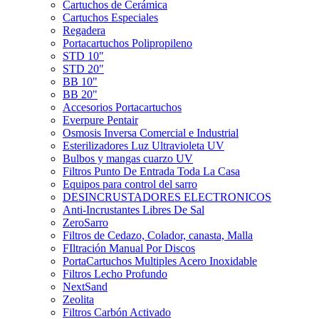
Cartuchos de Cerámica
Cartuchos Especiales
Regadera
Portacartuchos Polipropileno
STD 10"
STD 20"
BB 10"
BB 20"
Accesorios Portacartuchos
Everpure Pentair
Osmosis Inversa Comercial e Industrial
Esterilizadores Luz Ultravioleta UV
Bulbos y mangas cuarzo UV
Filtros Punto De Entrada Toda La Casa
Equipos para control del sarro
DESINCRUSTADORES ELECTRONICOS
Anti-Incrustantes Libres De Sal
ZeroSarro
Filtros de Cedazo, Colador, canasta, Malla
FIltración Manual Por Discos
PortaCartuchos Multiples Acero Inoxidable
Filtros Lecho Profundo
NextSand
Zeolita
Filtros Carbón Activado