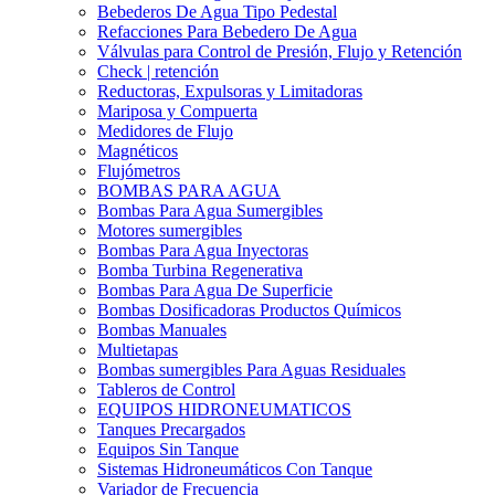
Bebederos De Agua Tipo Pedestal
Refacciones Para Bebedero De Agua
Válvulas para Control de Presión, Flujo y Retención
Check | retención
Reductoras, Expulsoras y Limitadoras
Mariposa y Compuerta
Medidores de Flujo
Magnéticos
Flujómetros
BOMBAS PARA AGUA
Bombas Para Agua Sumergibles
Motores sumergibles
Bombas Para Agua Inyectoras
Bomba Turbina Regenerativa
Bombas Para Agua De Superficie
Bombas Dosificadoras Productos Químicos
Bombas Manuales
Multietapas
Bombas sumergibles Para Aguas Residuales
Tableros de Control
EQUIPOS HIDRONEUMATICOS
Tanques Precargados
Equipos Sin Tanque
Sistemas Hidroneumáticos Con Tanque
Variador de Frecuencia