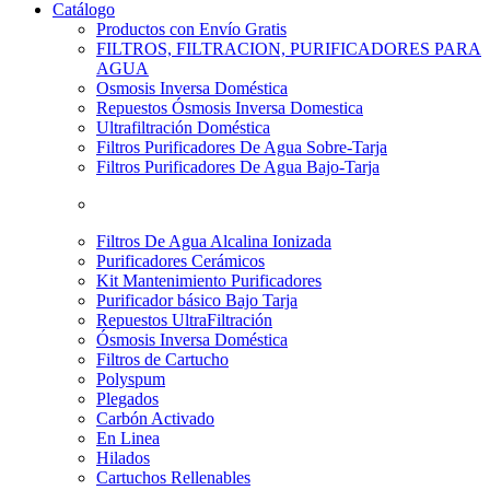
Catálogo
Productos con Envío Gratis
FILTROS, FILTRACION, PURIFICADORES PARA
AGUA
Osmosis Inversa Doméstica
Repuestos Ósmosis Inversa Domestica
Ultrafiltración Doméstica
Filtros Purificadores De Agua Sobre-Tarja
Filtros Purificadores De Agua Bajo-Tarja
Filtros De Agua Alcalina Ionizada
Purificadores Cerámicos
Kit Mantenimiento Purificadores
Purificador básico Bajo Tarja
Repuestos UltraFiltración
Ósmosis Inversa Doméstica
Filtros de Cartucho
Polyspum
Plegados
Carbón Activado
En Linea
Hilados
Cartuchos Rellenables