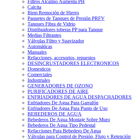
Filtros Alcalino Aumenta PH
Calcita
Birm Remoción de Hierro
Paquetes de Tanques de Presión PRFV
Tanques Fibra de Vidrio
Distribuidores toberas PP para Tanque
Medias Filtrantes
Válvulas Filtro y Suavizador
Automáticas
Manuales
Refacciones, accesorios, repuestos
DESINCRUSTADORES ELECTRONICOS
Domesticos
Comerciales
Industriales
GENERADORES DE OZONO
PURIFICADORES DE AIRE
ENFRIADORES DE AGUA DESPACHADORES
Enfriadores De Agua Para Garrafón
Enfriadores De Agua Para Punto de Uso
BEBEDEROS DE AGUA
Bebederos De Agua Montaje Sobre Muro
Bebederos De Agua Tipo Pedestal
Refacciones Para Bebedero De Agua
Válvulas para Control de Presión, Flujo y Retención