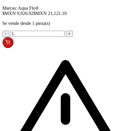
Marcas:
Aqua Flo®
$MXN 9,926.92
$MXN 21,121.10
Se vende desde 1 pieza(s)
−
+