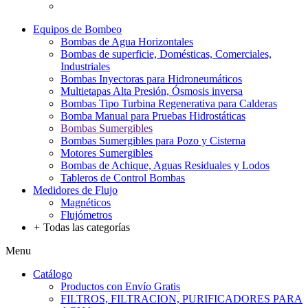
Equipos de Bombeo
Bombas de Agua Horizontales
Bombas de superficie, Domésticas, Comerciales,
Industriales
Bombas Inyectoras para Hidroneumáticos
Multietapas Alta Presión, Ósmosis inversa
Bombas Tipo Turbina Regenerativa para Calderas
Bomba Manual para Pruebas Hidrostáticas
Bombas Sumergibles
Bombas Sumergibles para Pozo y Cisterna
Motores Sumergibles
Bombas de Achique, Aguas Residuales y Lodos
Tableros de Control Bombas
Medidores de Flujo
Magnéticos
Flujómetros
+
Todas las categorías
Menu
Catálogo
Productos con Envío Gratis
FILTROS, FILTRACION, PURIFICADORES PARA