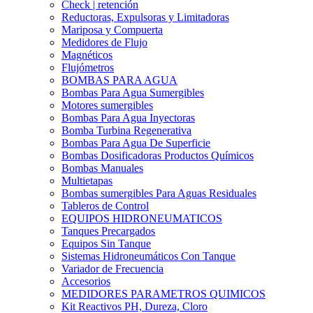
Check | retención
Reductoras, Expulsoras y Limitadoras
Mariposa y Compuerta
Medidores de Flujo
Magnéticos
Flujómetros
BOMBAS PARA AGUA
Bombas Para Agua Sumergibles
Motores sumergibles
Bombas Para Agua Inyectoras
Bomba Turbina Regenerativa
Bombas Para Agua De Superficie
Bombas Dosificadoras Productos Químicos
Bombas Manuales
Multietapas
Bombas sumergibles Para Aguas Residuales
Tableros de Control
EQUIPOS HIDRONEUMATICOS
Tanques Precargados
Equipos Sin Tanque
Sistemas Hidroneumáticos Con Tanque
Variador de Frecuencia
Accesorios
MEDIDORES PARAMETROS QUIMICOS
Kit Reactivos PH, Dureza, Cloro