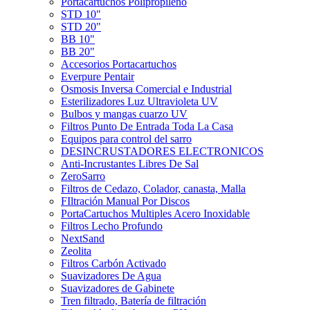
Portacartuchos Polipropileno
STD 10"
STD 20"
BB 10"
BB 20"
Accesorios Portacartuchos
Everpure Pentair
Osmosis Inversa Comercial e Industrial
Esterilizadores Luz Ultravioleta UV
Bulbos y mangas cuarzo UV
Filtros Punto De Entrada Toda La Casa
Equipos para control del sarro
DESINCRUSTADORES ELECTRONICOS
Anti-Incrustantes Libres De Sal
ZeroSarro
Filtros de Cedazo, Colador, canasta, Malla
FIltración Manual Por Discos
PortaCartuchos Multiples Acero Inoxidable
Filtros Lecho Profundo
NextSand
Zeolita
Filtros Carbón Activado
Suavizadores De Agua
Suavizadores de Gabinete
Tren filtrado, Batería de filtración