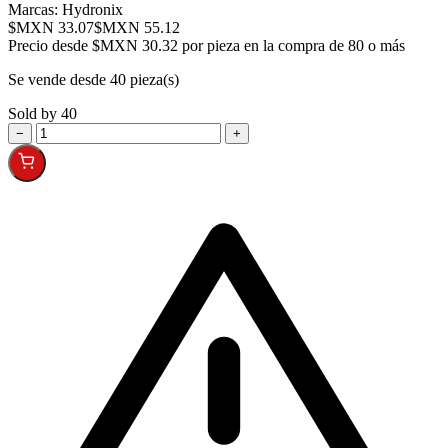
Marcas:
Hydronix
$MXN 33.07
$MXN 55.12
Precio desde
$MXN 30.32 por pieza en la compra de 80 o más
Se vende desde 40 pieza(s)
Sold by 40
−
+