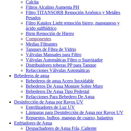
Calcita
Filtros Alcalino Aumenta PH
Filtro TITANSORB Remoción Arsénico y Metáles
Pesados
Filtro Katalox Light remoción hierro, manganeso y
ácido sulfhídrico
Birm Remoción de Hierro
Componentes
Medias Filtrantes
Tanques de Fibra de Vidrio
Válvulas Manuales para Filtro
Válvulas Automáticas Filtro o Suavizador
Distribuidores toberas PP para Tanque
Refacciones Válvulas Automáticas
Bebederos de agua
Bebederos de agua Acero Inoxidable
Bebederos De Agua Montaje Sobre Muro
Bebederos De Agua Tipo Pedestal
Refacciones Para Bebedero De Agua
Desinfección de Agua por Rayos UV
Esterilizadores de Luz UV
Lámparas para Desinfección de Agua por Rayos UV
Repuestos, bulbos, mangas de cuarzo, balastros
Enfriadores de Agua
Despachadores de Agua Fría, Caliente