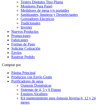
Testers Digitales Tipo Pluma
Monitores Para Panel
Medidores de mesa y/o portatiles
Sanitizantes, limpieza y Desinfectantes
Gereradores Electricos
Tradicionales
Inverter
Nuevos Productos
Promociones
Fabricantes
Formas de Pago
Solicitar Cotización
Envíos
Rastrear Pedido
Comprar por
Página Principal
Productos con Envío Gratis
Purificadores de agua
Osmosis Domésticas
Sistemas de 4, 5 y 6 Etapas
Equipos Alcalinos
Kit mantenimiento para ósmosis Inversa 6, 12 y 24
meses