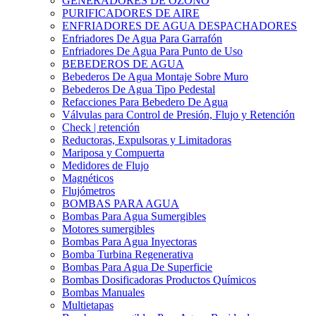
GENERADORES DE OZONO
PURIFICADORES DE AIRE
ENFRIADORES DE AGUA DESPACHADORES
Enfriadores De Agua Para Garrafón
Enfriadores De Agua Para Punto de Uso
BEBEDEROS DE AGUA
Bebederos De Agua Montaje Sobre Muro
Bebederos De Agua Tipo Pedestal
Refacciones Para Bebedero De Agua
Válvulas para Control de Presión, Flujo y Retención
Check | retención
Reductoras, Expulsoras y Limitadoras
Mariposa y Compuerta
Medidores de Flujo
Magnéticos
Flujómetros
BOMBAS PARA AGUA
Bombas Para Agua Sumergibles
Motores sumergibles
Bombas Para Agua Inyectoras
Bomba Turbina Regenerativa
Bombas Para Agua De Superficie
Bombas Dosificadoras Productos Químicos
Bombas Manuales
Multietapas