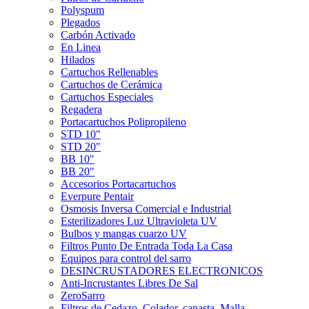
Polyspum
Plegados
Carbón Activado
En Linea
Hilados
Cartuchos Rellenables
Cartuchos de Cerámica
Cartuchos Especiales
Regadera
Portacartuchos Polipropileno
STD 10"
STD 20"
BB 10"
BB 20"
Accesorios Portacartuchos
Everpure Pentair
Osmosis Inversa Comercial e Industrial
Esterilizadores Luz Ultravioleta UV
Bulbos y mangas cuarzo UV
Filtros Punto De Entrada Toda La Casa
Equipos para control del sarro
DESINCRUSTADORES ELECTRONICOS
Anti-Incrustantes Libres De Sal
ZeroSarro
Filtros de Cedazo, Colador, canasta, Malla