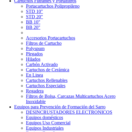
Cartuchos Filtrantes y Portafiltros
Portacartuchos Polipropileno
STD 10"
STD 20"
BB 10"
BB 20"
Accesorios Portacartuchos
Filtros de Cartucho
Polyspum
Plegados
Hilados
Carbón Activado
Cartuchos de Cerámica
En Linea
Cartuchos Rellenables
Cartuchos Especiales
Regadera
Filtros de Bolsa, Carcazas Multicartuchos Acero
Inoxidable
Equipos para Prevención de Formación del Sarro
DESINCRUSTADORES ELECTRONICOS
Equipos domésticos
Equipos Uso Comercial
Equipos Industriales