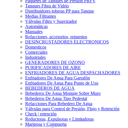
Paquetes de Tanques de Presión PRFV
Tanques Fibra de Vidrio
Distribuidores toberas PP para Tanque
Medias Filtrantes
Válvulas Filtro y Suavizador
Automáticas
Manuales
Refacciones, accesorios, repuestos
DESINCRUSTADORES ELECTRONICOS
Domesticos
Comerciales
Industriales
GENERADORES DE OZONO
PURIFICADORES DE AIRE
ENFRIADORES DE AGUA DESPACHADORES
Enfriadores De Agua Para Garrafón
Enfriadores De Agua Para Punto de Uso
BEBEDEROS DE AGUA
Bebederos De Agua Montaje Sobre Muro
Bebederos De Agua Tipo Pedestal
Refacciones Para Bebedero De Agua
Válvulas para Control de Presión, Flujo y Retención
Check | retención
Reductoras, Expulsoras y Limitadoras
Mariposa y Compuerta