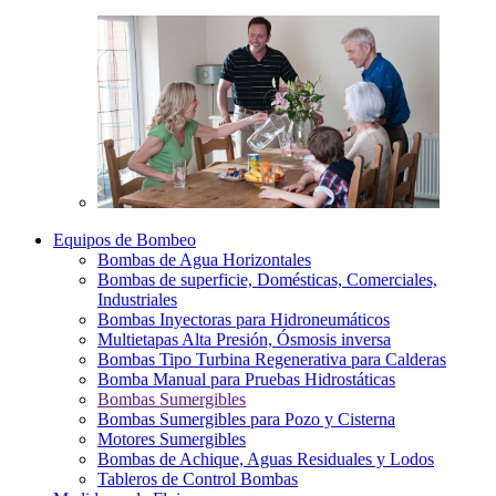
Equipos de Bombeo
Bombas de Agua Horizontales
Bombas de superficie, Domésticas, Comerciales,
Industriales
Bombas Inyectoras para Hidroneumáticos
Multietapas Alta Presión, Ósmosis inversa
Bombas Tipo Turbina Regenerativa para Calderas
Bomba Manual para Pruebas Hidrostáticas
Bombas Sumergibles
Bombas Sumergibles para Pozo y Cisterna
Motores Sumergibles
Bombas de Achique, Aguas Residuales y Lodos
Tableros de Control Bombas