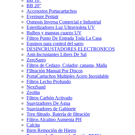
BB 10"
BB 20"
Accesorios Portacartuchos
Everpure Pentair
Osmosis Inversa Comercial e Industrial
Esterilizadores Luz Ultravioleta UV
Bulbos y mangas cuarzo UV
Filtros Punto De Entrada Toda La Casa
Equipos para control del sarro
DESINCRUSTADORES ELECTRONICOS
Anti-Incrustantes Libres De Sal
ZeroSarro
Filtros de Cedazo, Colador, canasta, Malla
FIltración Manual Por Discos
PortaCartuchos Multiples Acero Inoxidable
Filtros Lecho Profundo
NextSand
Zeolita
Filtros Carbón Activado
Suavizadores De Agua
Suavizadores de Gabinete
Tren filtrado, Batería de filtración
Filtros Alcalino Aumenta PH
Calcita
Birm Remoción de Hierro