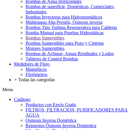
Bombas de Agua Horizontales
Bombas de superficie, Domésticas, Comerciales,
Industriales
Bombas Inyectoras para Hidroneumáticos
Multietapas Alta Presión, Ósmosis inversa
Bombas Tipo Turbina Regenerativa para Calderas
Bomba Manual para Pruebas Hidrostáticas
Bombas Sumergibles
Bombas Sumergibles para Pozo y Cisterna
Motores Sumergibles
Bombas de Achique, Aguas Residuales y Lodos
Tableros de Control Bombas
Medidores de Flujo
Magnéticos
Flujómetros
+
Todas las categorías
Menu
Catálogo
Productos con Envío Gratis
FILTROS, FILTRACION, PURIFICADORES PARA
AGUA
Osmosis Inversa Doméstica
Repuestos Ósmosis Inversa Domestica