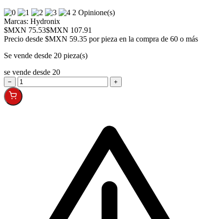
2 Opinione(s)
Marcas:
Hydronix
$MXN 75.53
$MXN 107.91
Precio desde
$MXN 59.35 por pieza en la compra de 60 o más
Se vende desde 20 pieza(s)
se vende desde 20
−
+