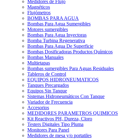
Medidores de Flujo
Magnéticos
Flujómetros
BOMBAS PARA AGUA
Bombas Para Agua Sumergibles
Motores sumergibles
Bombas Para Agua Inyectoras
Bomba Turbina Regenerativa
Bombas Para Agua De Superficie
Bombas Dosificadoras Productos Químicos
Bombas Manuales
Multietapas
Bombas sumergibles Para Aguas Residuales
Tableros de Control
EQUIPOS HIDRONEUMATICOS
Tanques Precargados
Equipos Sin Tanque
Sistemas Hidroneumáticos Con Tanque
Variador de Frecuencia
Accesorios
MEDIDORES PARAMETROS QUIMICOS
Kit Reactivos PH, Dureza, Cloro
Testers Digitales Tipo Pluma
Monitores Para Panel
Medidores de mesa y/o portatiles