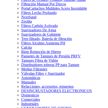
FIltración Manual Por Discos
PortaCartuchos Multiples Acero Inoxidable
Filtros Lecho Profundo
NextSand
Zeolita
Filtros Carbón Activado
Suavizadores De Agua
Suavizadores de Gabinete
Tren filtrado, Batería de filtración
Filtros Alcalino Aumenta PH
Calcita
Birm Remoción de Hierro
Paquetes de Tanques de Presión PRFV
Tanques Fibra de Vidrio
Distribuidores toberas PP para Tanque
Medias Filtrantes
Válvulas Filtro y Suavizador
Automáticas
Manuales
Refacciones, accesorios, repuestos
DESINCRUSTADORES ELECTRONICOS
Domesticos
Comerciales
Industriales