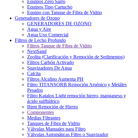
Equipos Zero Sarro
Equipos Tipo Cartucho
Equipo con Tanque de Fibra de Vidrio
Generadores de Ozono
GENERADORES DE OZONO
Agua y Aire
Agua Uso Comercial
Filtros de Lecho Profundo
Filtros Tanque de Fibra de Vidrio
NextSand
Zeolita (Clarificación y Remoción de Sedimentos)
Filtros Carbón Activado
Suavizadores De Agua
Calcita
Filtros Alcalino Aumenta PH
Filtro TITANSORB Remoción Arsénico y Metáles
Pesados
Filtro Katalox Light remoción hierro, manganeso y
ácido sulfhídrico
Birm Remoción de Hierro
Componentes
Medias Filtrantes
Tanques de Fibra de Vidrio
Válvulas Manuales para Filtro
Válvulas Automáticas Filtro o Suavizador