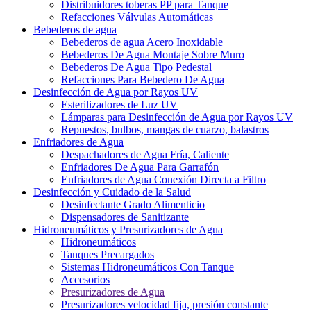
Distribuidores toberas PP para Tanque
Refacciones Válvulas Automáticas
Bebederos de agua
Bebederos de agua Acero Inoxidable
Bebederos De Agua Montaje Sobre Muro
Bebederos De Agua Tipo Pedestal
Refacciones Para Bebedero De Agua
Desinfección de Agua por Rayos UV
Esterilizadores de Luz UV
Lámparas para Desinfección de Agua por Rayos UV
Repuestos, bulbos, mangas de cuarzo, balastros
Enfriadores de Agua
Despachadores de Agua Fría, Caliente
Enfriadores De Agua Para Garrafón
Enfriadores de Agua Conexión Directa a Filtro
Desinfección y Cuidado de la Salud
Desinfectante Grado Alimenticio
Dispensadores de Sanitizante
Hidroneumáticos y Presurizadores de Agua
Hidroneumáticos
Tanques Precargados
Sistemas Hidroneumáticos Con Tanque
Accesorios
Presurizadores de Agua
Presurizadores velocidad fija, presión constante