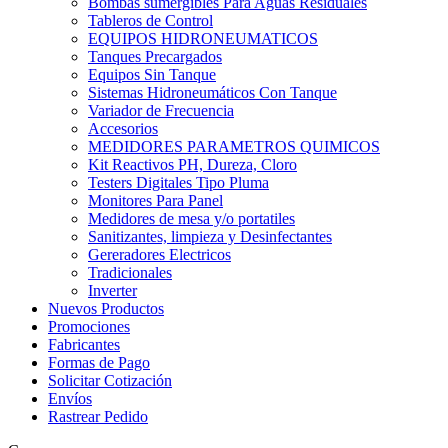
Bombas sumergibles Para Aguas Residuales
Tableros de Control
EQUIPOS HIDRONEUMATICOS
Tanques Precargados
Equipos Sin Tanque
Sistemas Hidroneumáticos Con Tanque
Variador de Frecuencia
Accesorios
MEDIDORES PARAMETROS QUIMICOS
Kit Reactivos PH, Dureza, Cloro
Testers Digitales Tipo Pluma
Monitores Para Panel
Medidores de mesa y/o portatiles
Sanitizantes, limpieza y Desinfectantes
Gereradores Electricos
Tradicionales
Inverter
Nuevos Productos
Promociones
Fabricantes
Formas de Pago
Solicitar Cotización
Envíos
Rastrear Pedido