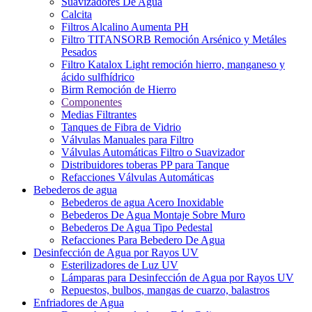
Suavizadores De Agua
Calcita
Filtros Alcalino Aumenta PH
Filtro TITANSORB Remoción Arsénico y Metáles
Pesados
Filtro Katalox Light remoción hierro, manganeso y
ácido sulfhídrico
Birm Remoción de Hierro
Componentes
Medias Filtrantes
Tanques de Fibra de Vidrio
Válvulas Manuales para Filtro
Válvulas Automáticas Filtro o Suavizador
Distribuidores toberas PP para Tanque
Refacciones Válvulas Automáticas
Bebederos de agua
Bebederos de agua Acero Inoxidable
Bebederos De Agua Montaje Sobre Muro
Bebederos De Agua Tipo Pedestal
Refacciones Para Bebedero De Agua
Desinfección de Agua por Rayos UV
Esterilizadores de Luz UV
Lámparas para Desinfección de Agua por Rayos UV
Repuestos, bulbos, mangas de cuarzo, balastros
Enfriadores de Agua