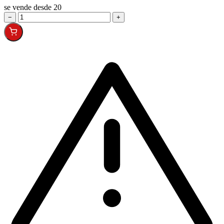
se vende desde 20
−
+