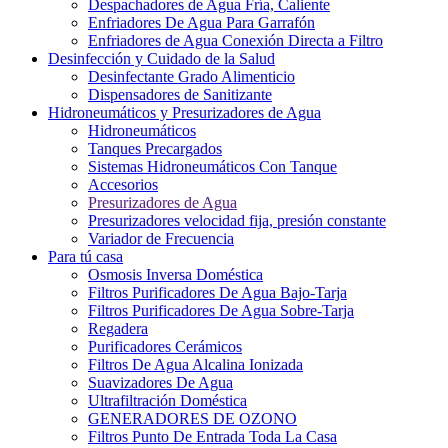
Despachadores de Agua Fría, Caliente
Enfriadores De Agua Para Garrafón
Enfriadores de Agua Conexión Directa a Filtro
Desinfección y Cuidado de la Salud
Desinfectante Grado Alimenticio
Dispensadores de Sanitizante
Hidroneumáticos y Presurizadores de Agua
Hidroneumáticos
Tanques Precargados
Sistemas Hidroneumáticos Con Tanque
Accesorios
Presurizadores de Agua
Presurizadores velocidad fija, presión constante
Variador de Frecuencia
Para tú casa
Osmosis Inversa Doméstica
Filtros Purificadores De Agua Bajo-Tarja
Filtros Purificadores De Agua Sobre-Tarja
Regadera
Purificadores Cerámicos
Filtros De Agua Alcalina Ionizada
Suavizadores De Agua
Ultrafiltración Doméstica
GENERADORES DE OZONO
Filtros Punto De Entrada Toda La Casa