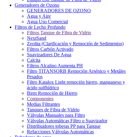
Generadores de Ozono
GENERADORES DE OZONO
Agua y Aire
Agua Uso Comercial
Filtros de Lecho Profundo
Filtros Tanque de Fibra de Vidrio
NextSand
Zeolita (Clarificación y Remoción de Sedimentos)
Filtros Carbón Activado
Suavizadores De Agua
Calcita
Filtros Alcalino Aumenta PH
Filtro TITANSORB Remoción Arsénico y Metáles
Pesados
Filtro Katalox Light remoción hierro, manganeso y
ácido sulfhídrico
Birm Remoción de Hierro
Componentes
Medias Filtrantes
Tanques de Fibra de Vidrio
Válvulas Manuales para Filtro
Válvulas Automáticas Filtro o Suavizador
Distribuidores toberas PP para Tanque
Refacciones Válvulas Automáticas