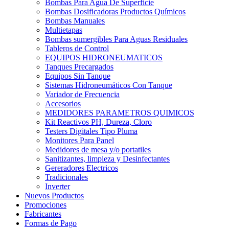
Bombas Para Agua De Superficie
Bombas Dosificadoras Productos Químicos
Bombas Manuales
Multietapas
Bombas sumergibles Para Aguas Residuales
Tableros de Control
EQUIPOS HIDRONEUMATICOS
Tanques Precargados
Equipos Sin Tanque
Sistemas Hidroneumáticos Con Tanque
Variador de Frecuencia
Accesorios
MEDIDORES PARAMETROS QUIMICOS
Kit Reactivos PH, Dureza, Cloro
Testers Digitales Tipo Pluma
Monitores Para Panel
Medidores de mesa y/o portatiles
Sanitizantes, limpieza y Desinfectantes
Gereradores Electricos
Tradicionales
Inverter
Nuevos Productos
Promociones
Fabricantes
Formas de Pago