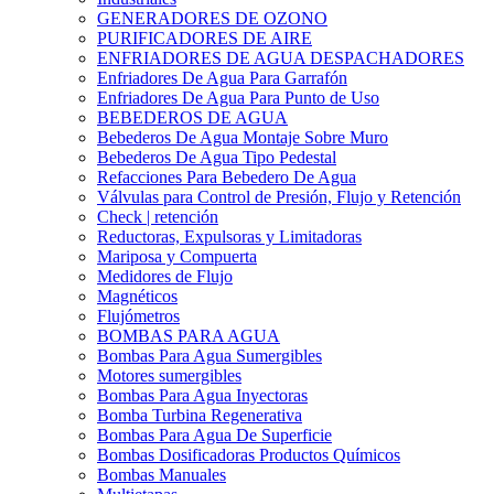
GENERADORES DE OZONO
PURIFICADORES DE AIRE
ENFRIADORES DE AGUA DESPACHADORES
Enfriadores De Agua Para Garrafón
Enfriadores De Agua Para Punto de Uso
BEBEDEROS DE AGUA
Bebederos De Agua Montaje Sobre Muro
Bebederos De Agua Tipo Pedestal
Refacciones Para Bebedero De Agua
Válvulas para Control de Presión, Flujo y Retención
Check | retención
Reductoras, Expulsoras y Limitadoras
Mariposa y Compuerta
Medidores de Flujo
Magnéticos
Flujómetros
BOMBAS PARA AGUA
Bombas Para Agua Sumergibles
Motores sumergibles
Bombas Para Agua Inyectoras
Bomba Turbina Regenerativa
Bombas Para Agua De Superficie
Bombas Dosificadoras Productos Químicos
Bombas Manuales