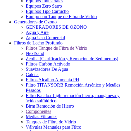
Equipos Industriales
Equipos Zero Sarro
Equipos Tipo Cartucho
Equipo con Tanque de Fibra de Vidrio
Generadores de Ozono
GENERADORES DE OZONO
Agua y Aire
Agua Uso Comercial
Filtros de Lecho Profundo
Filtros Tanque de Fibra de Vidrio
NextSand
Zeolita (Clarificación y Remoción de Sedimentos)
Filtros Carbón Activado
Suavizadores De Agua
Calcita
Filtros Alcalino Aumenta PH
Filtro TITANSORB Remoción Arsénico y Metáles
Pesados
Filtro Katalox Light remoción hierro, manganeso y
ácido sulfhídrico
Birm Remoción de Hierro
Componentes
Medias Filtrantes
Tanques de Fibra de Vidrio
Válvulas Manuales para Filtro