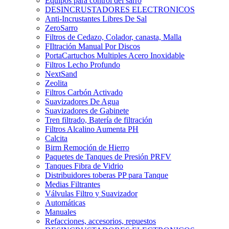
Equipos para control del sarro
DESINCRUSTADORES ELECTRONICOS
Anti-Incrustantes Libres De Sal
ZeroSarro
Filtros de Cedazo, Colador, canasta, Malla
FIltración Manual Por Discos
PortaCartuchos Multiples Acero Inoxidable
Filtros Lecho Profundo
NextSand
Zeolita
Filtros Carbón Activado
Suavizadores De Agua
Suavizadores de Gabinete
Tren filtrado, Batería de filtración
Filtros Alcalino Aumenta PH
Calcita
Birm Remoción de Hierro
Paquetes de Tanques de Presión PRFV
Tanques Fibra de Vidrio
Distribuidores toberas PP para Tanque
Medias Filtrantes
Válvulas Filtro y Suavizador
Automáticas
Manuales
Refacciones, accesorios, repuestos