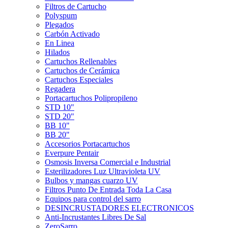
Filtros de Cartucho
Polyspum
Plegados
Carbón Activado
En Linea
Hilados
Cartuchos Rellenables
Cartuchos de Cerámica
Cartuchos Especiales
Regadera
Portacartuchos Polipropileno
STD 10"
STD 20"
BB 10"
BB 20"
Accesorios Portacartuchos
Everpure Pentair
Osmosis Inversa Comercial e Industrial
Esterilizadores Luz Ultravioleta UV
Bulbos y mangas cuarzo UV
Filtros Punto De Entrada Toda La Casa
Equipos para control del sarro
DESINCRUSTADORES ELECTRONICOS
Anti-Incrustantes Libres De Sal
ZeroSarro