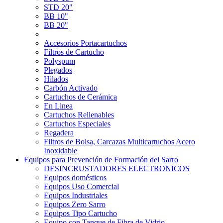
STD 20"
BB 10"
BB 20"
Accesorios Portacartuchos
Filtros de Cartucho
Polyspum
Plegados
Hilados
Carbón Activado
Cartuchos de Cerámica
En Linea
Cartuchos Rellenables
Cartuchos Especiales
Regadera
Filtros de Bolsa, Carcazas Multicartuchos Acero
Inoxidable
Equipos para Prevención de Formación del Sarro
DESINCRUSTADORES ELECTRONICOS
Equipos domésticos
Equipos Uso Comercial
Equipos Industriales
Equipos Zero Sarro
Equipos Tipo Cartucho
Equipo con Tanque de Fibra de Vidrio