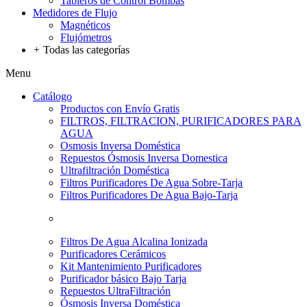
Tableros de Control Bombas
Medidores de Flujo
Magnéticos
Flujómetros
+
Todas las categorías
Menu
Catálogo
Productos con Envío Gratis
FILTROS, FILTRACION, PURIFICADORES PARA
AGUA
Osmosis Inversa Doméstica
Repuestos Ósmosis Inversa Domestica
Ultrafiltración Doméstica
Filtros Purificadores De Agua Sobre-Tarja
Filtros Purificadores De Agua Bajo-Tarja
Filtros De Agua Alcalina Ionizada
Purificadores Cerámicos
Kit Mantenimiento Purificadores
Purificador básico Bajo Tarja
Repuestos UltraFiltración
Ósmosis Inversa Doméstica