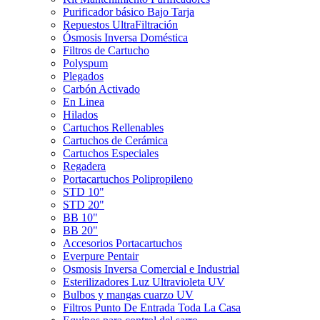
Purificador básico Bajo Tarja
Repuestos UltraFiltración
Ósmosis Inversa Doméstica
Filtros de Cartucho
Polyspum
Plegados
Carbón Activado
En Linea
Hilados
Cartuchos Rellenables
Cartuchos de Cerámica
Cartuchos Especiales
Regadera
Portacartuchos Polipropileno
STD 10"
STD 20"
BB 10"
BB 20"
Accesorios Portacartuchos
Everpure Pentair
Osmosis Inversa Comercial e Industrial
Esterilizadores Luz Ultravioleta UV
Bulbos y mangas cuarzo UV
Filtros Punto De Entrada Toda La Casa