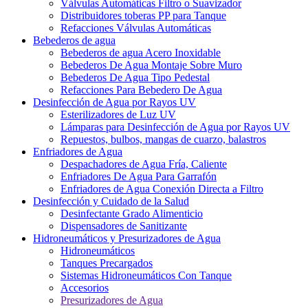
Válvulas Automáticas Filtro o Suavizador
Distribuidores toberas PP para Tanque
Refacciones Válvulas Automáticas
Bebederos de agua
Bebederos de agua Acero Inoxidable
Bebederos De Agua Montaje Sobre Muro
Bebederos De Agua Tipo Pedestal
Refacciones Para Bebedero De Agua
Desinfección de Agua por Rayos UV
Esterilizadores de Luz UV
Lámparas para Desinfección de Agua por Rayos UV
Repuestos, bulbos, mangas de cuarzo, balastros
Enfriadores de Agua
Despachadores de Agua Fría, Caliente
Enfriadores De Agua Para Garrafón
Enfriadores de Agua Conexión Directa a Filtro
Desinfección y Cuidado de la Salud
Desinfectante Grado Alimenticio
Dispensadores de Sanitizante
Hidroneumáticos y Presurizadores de Agua
Hidroneumáticos
Tanques Precargados
Sistemas Hidroneumáticos Con Tanque
Accesorios
Presurizadores de Agua