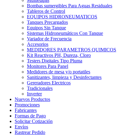
Multietapas
Bombas sumergibles Para Aguas Residuales
Tableros de Control
EQUIPOS HIDRONEUMATICOS
Tanques Precargados
Equipos Sin Tanque
Sistemas Hidroneumáticos Con Tanque
Variador de Frecuencia
Accesorios
MEDIDORES PARAMETROS QUIMICOS
Kit Reactivos PH, Dureza, Cloro
Testers Digitales Tipo Pluma
Monitores Para Panel
Medidores de mesa y/o portatiles
Sanitizantes, limpieza y Desinfectantes
Gereradores Electricos
Tradicionales
Inverter
Nuevos Productos
Promociones
Fabricantes
Formas de Pago
Solicitar Cotización
Envíos
Rastrear Pedido