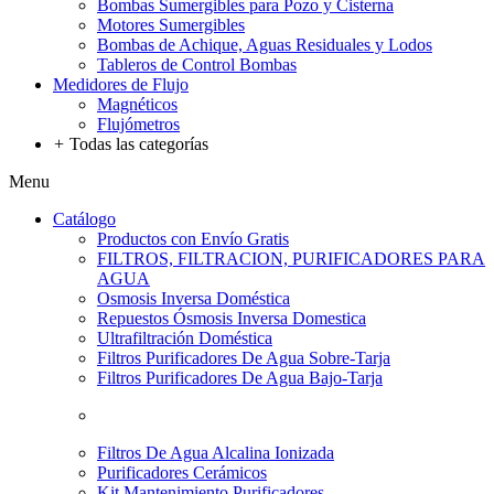
Bombas Sumergibles para Pozo y Cisterna
Motores Sumergibles
Bombas de Achique, Aguas Residuales y Lodos
Tableros de Control Bombas
Medidores de Flujo
Magnéticos
Flujómetros
+
Todas las categorías
Menu
Catálogo
Productos con Envío Gratis
FILTROS, FILTRACION, PURIFICADORES PARA
AGUA
Osmosis Inversa Doméstica
Repuestos Ósmosis Inversa Domestica
Ultrafiltración Doméstica
Filtros Purificadores De Agua Sobre-Tarja
Filtros Purificadores De Agua Bajo-Tarja
Filtros De Agua Alcalina Ionizada
Purificadores Cerámicos
Kit Mantenimiento Purificadores