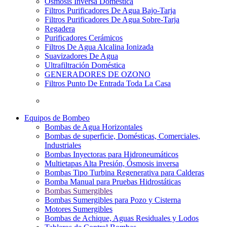
Osmosis Inversa Doméstica
Filtros Purificadores De Agua Bajo-Tarja
Filtros Purificadores De Agua Sobre-Tarja
Regadera
Purificadores Cerámicos
Filtros De Agua Alcalina Ionizada
Suavizadores De Agua
Ultrafiltración Doméstica
GENERADORES DE OZONO
Filtros Punto De Entrada Toda La Casa
Equipos de Bombeo
Bombas de Agua Horizontales
Bombas de superficie, Domésticas, Comerciales,
Industriales
Bombas Inyectoras para Hidroneumáticos
Multietapas Alta Presión, Ósmosis inversa
Bombas Tipo Turbina Regenerativa para Calderas
Bomba Manual para Pruebas Hidrostáticas
Bombas Sumergibles
Bombas Sumergibles para Pozo y Cisterna
Motores Sumergibles
Bombas de Achique, Aguas Residuales y Lodos