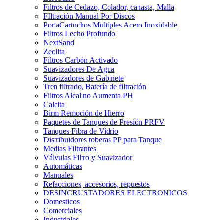
Filtros de Cedazo, Colador, canasta, Malla
FIltración Manual Por Discos
PortaCartuchos Multiples Acero Inoxidable
Filtros Lecho Profundo
NextSand
Zeolita
Filtros Carbón Activado
Suavizadores De Agua
Suavizadores de Gabinete
Tren filtrado, Batería de filtración
Filtros Alcalino Aumenta PH
Calcita
Birm Remoción de Hierro
Paquetes de Tanques de Presión PRFV
Tanques Fibra de Vidrio
Distribuidores toberas PP para Tanque
Medias Filtrantes
Válvulas Filtro y Suavizador
Automáticas
Manuales
Refacciones, accesorios, repuestos
DESINCRUSTADORES ELECTRONICOS
Domesticos
Comerciales
Industriales