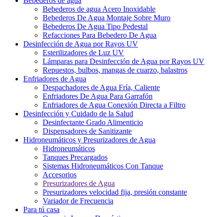
Bebederos de agua
Bebederos de agua Acero Inoxidable
Bebederos De Agua Montaje Sobre Muro
Bebederos De Agua Tipo Pedestal
Refacciones Para Bebedero De Agua
Desinfección de Agua por Rayos UV
Esterilizadores de Luz UV
Lámparas para Desinfección de Agua por Rayos UV
Repuestos, bulbos, mangas de cuarzo, balastros
Enfriadores de Agua
Despachadores de Agua Fría, Caliente
Enfriadores De Agua Para Garrafón
Enfriadores de Agua Conexión Directa a Filtro
Desinfección y Cuidado de la Salud
Desinfectante Grado Alimenticio
Dispensadores de Sanitizante
Hidroneumáticos y Presurizadores de Agua
Hidroneumáticos
Tanques Precargados
Sistemas Hidroneumáticos Con Tanque
Accesorios
Presurizadores de Agua
Presurizadores velocidad fija, presión constante
Variador de Frecuencia
Para tú casa