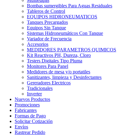
Multietapas
Bombas sumergibles Para Aguas Residuales
Tableros de Control
EQUIPOS HIDRONEUMATICOS
Tanques Precargados
Equipos Sin Tanque
Sistemas Hidroneumáticos Con Tanque
Variador de Frecuencia
Accesorios
MEDIDORES PARAMETROS QUIMICOS
Kit Reactivos PH, Dureza, Cloro
Testers Digitales Tipo Pluma
Monitores Para Panel
Medidores de mesa y/o portatiles
Sanitizantes, limpieza y Desinfectantes
Gereradores Electricos
Tradicionales
Inverter
Nuevos Productos
Promociones
Fabricantes
Formas de Pago
Solicitar Cotización
Envíos
Rastrear Pedido