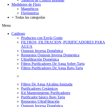
Tableros de Control Bombas
Medidores de Flujo
Magnéticos
Flujómetros
+
Todas las categorías
Menu
Catálogo
Productos con Envío Gratis
FILTROS, FILTRACION, PURIFICADORES PARA
AGUA
Osmosis Inversa Doméstica
Repuestos Ósmosis Inversa Domestica
Ultrafiltración Doméstica
Filtros Purificadores De Agua Sobre-Tarja
Filtros Purificadores De Agua Bajo-Tarja
Filtros De Agua Alcalina Ionizada
Purificadores Cerámicos
Kit Mantenimiento Purificadores
Purificador básico Bajo Tarja
Repuestos UltraFiltración
Ósmosis Inversa Doméstica