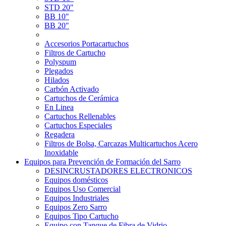
STD 20"
BB 10"
BB 20"
Accesorios Portacartuchos
Filtros de Cartucho
Polyspum
Plegados
Hilados
Carbón Activado
Cartuchos de Cerámica
En Linea
Cartuchos Rellenables
Cartuchos Especiales
Regadera
Filtros de Bolsa, Carcazas Multicartuchos Acero
Inoxidable
Equipos para Prevención de Formación del Sarro
DESINCRUSTADORES ELECTRONICOS
Equipos domésticos
Equipos Uso Comercial
Equipos Industriales
Equipos Zero Sarro
Equipos Tipo Cartucho
Equipo con Tanque de Fibra de Vidrio