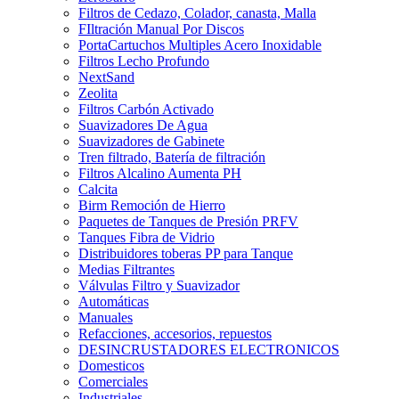
Filtros de Cedazo, Colador, canasta, Malla
FIltración Manual Por Discos
PortaCartuchos Multiples Acero Inoxidable
Filtros Lecho Profundo
NextSand
Zeolita
Filtros Carbón Activado
Suavizadores De Agua
Suavizadores de Gabinete
Tren filtrado, Batería de filtración
Filtros Alcalino Aumenta PH
Calcita
Birm Remoción de Hierro
Paquetes de Tanques de Presión PRFV
Tanques Fibra de Vidrio
Distribuidores toberas PP para Tanque
Medias Filtrantes
Válvulas Filtro y Suavizador
Automáticas
Manuales
Refacciones, accesorios, repuestos
DESINCRUSTADORES ELECTRONICOS
Domesticos
Comerciales
Industriales