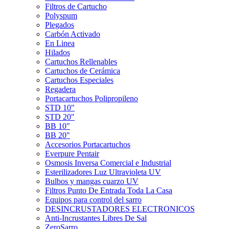
Filtros de Cartucho
Polyspum
Plegados
Carbón Activado
En Linea
Hilados
Cartuchos Rellenables
Cartuchos de Cerámica
Cartuchos Especiales
Regadera
Portacartuchos Polipropileno
STD 10"
STD 20"
BB 10"
BB 20"
Accesorios Portacartuchos
Everpure Pentair
Osmosis Inversa Comercial e Industrial
Esterilizadores Luz Ultravioleta UV
Bulbos y mangas cuarzo UV
Filtros Punto De Entrada Toda La Casa
Equipos para control del sarro
DESINCRUSTADORES ELECTRONICOS
Anti-Incrustantes Libres De Sal
ZeroSarro