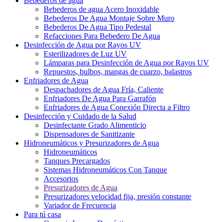
Bebederos de agua
Bebederos de agua Acero Inoxidable
Bebederos De Agua Montaje Sobre Muro
Bebederos De Agua Tipo Pedestal
Refacciones Para Bebedero De Agua
Desinfección de Agua por Rayos UV
Esterilizadores de Luz UV
Lámparas para Desinfección de Agua por Rayos UV
Repuestos, bulbos, mangas de cuarzo, balastros
Enfriadores de Agua
Despachadores de Agua Fría, Caliente
Enfriadores De Agua Para Garrafón
Enfriadores de Agua Conexión Directa a Filtro
Desinfección y Cuidado de la Salud
Desinfectante Grado Alimenticio
Dispensadores de Sanitizante
Hidroneumáticos y Presurizadores de Agua
Hidroneumáticos
Tanques Precargados
Sistemas Hidroneumáticos Con Tanque
Accesorios
Presurizadores de Agua
Presurizadores velocidad fija, presión constante
Variador de Frecuencia
Para tú casa