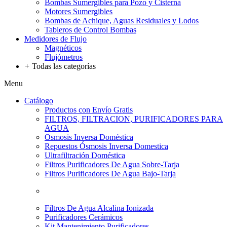
Bombas Sumergibles para Pozo y Cisterna
Motores Sumergibles
Bombas de Achique, Aguas Residuales y Lodos
Tableros de Control Bombas
Medidores de Flujo
Magnéticos
Flujómetros
+
Todas las categorías
Menu
Catálogo
Productos con Envío Gratis
FILTROS, FILTRACION, PURIFICADORES PARA
AGUA
Osmosis Inversa Doméstica
Repuestos Ósmosis Inversa Domestica
Ultrafiltración Doméstica
Filtros Purificadores De Agua Sobre-Tarja
Filtros Purificadores De Agua Bajo-Tarja
Filtros De Agua Alcalina Ionizada
Purificadores Cerámicos
Kit Mantenimiento Purificadores