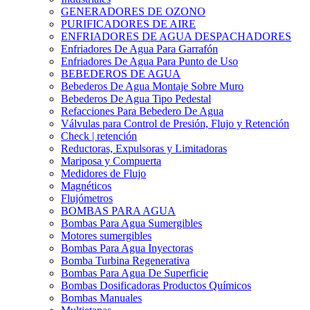
GENERADORES DE OZONO
PURIFICADORES DE AIRE
ENFRIADORES DE AGUA DESPACHADORES
Enfriadores De Agua Para Garrafón
Enfriadores De Agua Para Punto de Uso
BEBEDEROS DE AGUA
Bebederos De Agua Montaje Sobre Muro
Bebederos De Agua Tipo Pedestal
Refacciones Para Bebedero De Agua
Válvulas para Control de Presión, Flujo y Retención
Check | retención
Reductoras, Expulsoras y Limitadoras
Mariposa y Compuerta
Medidores de Flujo
Magnéticos
Flujómetros
BOMBAS PARA AGUA
Bombas Para Agua Sumergibles
Motores sumergibles
Bombas Para Agua Inyectoras
Bomba Turbina Regenerativa
Bombas Para Agua De Superficie
Bombas Dosificadoras Productos Químicos
Bombas Manuales