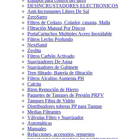
Equipos para control del sarro
DESINCRUSTADORES ELECTRONICOS
Anti-Incrustantes Libres De Sal
ZeroSarro
Filtros de Cedazo, Colador, canasta, Malla
FIltración Manual Por Discos
PortaCartuchos Multiples Acero Inoxidable
Filtros Lecho Profundo
NextSand
Zeolita
Filtros Carbón Activado
Suavizadores De Agua
Suavizadores de Gabinete
Tren filtrado, Batería de filtración
Filtros Alcalino Aumenta PH
Calcita
Birm Remoción de Hierro
Paquetes de Tanques de Presión PRFV
Tanques Fibra de Vidrio
Distribuidores toberas PP para Tanque
Medias Filtrantes
Válvulas Filtro y Suavizador
Automáticas
Manuales
Refacciones, accesorios, repuestos