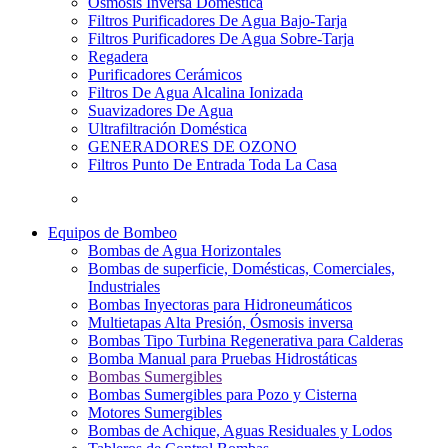
Osmosis Inversa Doméstica
Filtros Purificadores De Agua Bajo-Tarja
Filtros Purificadores De Agua Sobre-Tarja
Regadera
Purificadores Cerámicos
Filtros De Agua Alcalina Ionizada
Suavizadores De Agua
Ultrafiltración Doméstica
GENERADORES DE OZONO
Filtros Punto De Entrada Toda La Casa
Equipos de Bombeo
Bombas de Agua Horizontales
Bombas de superficie, Domésticas, Comerciales,
Industriales
Bombas Inyectoras para Hidroneumáticos
Multietapas Alta Presión, Ósmosis inversa
Bombas Tipo Turbina Regenerativa para Calderas
Bomba Manual para Pruebas Hidrostáticas
Bombas Sumergibles
Bombas Sumergibles para Pozo y Cisterna
Motores Sumergibles
Bombas de Achique, Aguas Residuales y Lodos