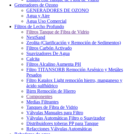
Generadores de Ozono
GENERADORES DE OZONO
Agua y Aire
Agua Uso Comercial
Filtros de Lecho Profundo
Filtros Tanque de Fibra de Vidrio
NextSand
Zeolita (Clarificación y Remoción de Sedimentos)
Filtros Carbón Activado
Suavizadores De Agua
Calcita
Filtros Alcalino Aumenta PH
Filtro TITANSORB Remoción Arsénico y Metáles
Pesados
Filtro Katalox Light remoción hierro, manganeso y
ácido sulfhídrico
Birm Remoción de Hierro
Componentes
Medias Filtrantes
Tanques de Fibra de Vidrio
Válvulas Manuales para Filtro
Válvulas Automáticas Filtro o Suavizador
Distribuidores toberas PP para Tanque
Refacciones Válvulas Automáticas