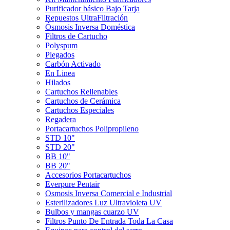
Purificador básico Bajo Tarja
Repuestos UltraFiltración
Ósmosis Inversa Doméstica
Filtros de Cartucho
Polyspum
Plegados
Carbón Activado
En Linea
Hilados
Cartuchos Rellenables
Cartuchos de Cerámica
Cartuchos Especiales
Regadera
Portacartuchos Polipropileno
STD 10"
STD 20"
BB 10"
BB 20"
Accesorios Portacartuchos
Everpure Pentair
Osmosis Inversa Comercial e Industrial
Esterilizadores Luz Ultravioleta UV
Bulbos y mangas cuarzo UV
Filtros Punto De Entrada Toda La Casa