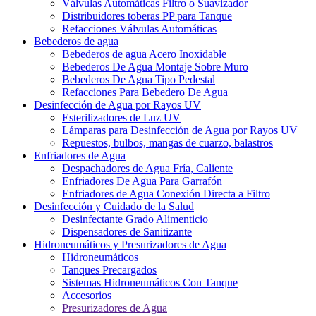
Válvulas Automáticas Filtro o Suavizador
Distribuidores toberas PP para Tanque
Refacciones Válvulas Automáticas
Bebederos de agua
Bebederos de agua Acero Inoxidable
Bebederos De Agua Montaje Sobre Muro
Bebederos De Agua Tipo Pedestal
Refacciones Para Bebedero De Agua
Desinfección de Agua por Rayos UV
Esterilizadores de Luz UV
Lámparas para Desinfección de Agua por Rayos UV
Repuestos, bulbos, mangas de cuarzo, balastros
Enfriadores de Agua
Despachadores de Agua Fría, Caliente
Enfriadores De Agua Para Garrafón
Enfriadores de Agua Conexión Directa a Filtro
Desinfección y Cuidado de la Salud
Desinfectante Grado Alimenticio
Dispensadores de Sanitizante
Hidroneumáticos y Presurizadores de Agua
Hidroneumáticos
Tanques Precargados
Sistemas Hidroneumáticos Con Tanque
Accesorios
Presurizadores de Agua