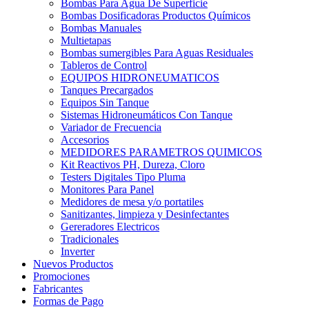
Bombas Para Agua De Superficie
Bombas Dosificadoras Productos Químicos
Bombas Manuales
Multietapas
Bombas sumergibles Para Aguas Residuales
Tableros de Control
EQUIPOS HIDRONEUMATICOS
Tanques Precargados
Equipos Sin Tanque
Sistemas Hidroneumáticos Con Tanque
Variador de Frecuencia
Accesorios
MEDIDORES PARAMETROS QUIMICOS
Kit Reactivos PH, Dureza, Cloro
Testers Digitales Tipo Pluma
Monitores Para Panel
Medidores de mesa y/o portatiles
Sanitizantes, limpieza y Desinfectantes
Gereradores Electricos
Tradicionales
Inverter
Nuevos Productos
Promociones
Fabricantes
Formas de Pago