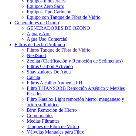
Equipos Industriales
Equipos Zero Sarro
Equipos Tipo Cartucho
Equipo con Tanque de Fibra de Vidrio
Generadores de Ozono
GENERADORES DE OZONO
Agua y Aire
Agua Uso Comercial
Filtros de Lecho Profundo
Filtros Tanque de Fibra de Vidrio
NextSand
Zeolita (Clarificación y Remoción de Sedimentos)
Filtros Carbón Activado
Suavizadores De Agua
Calcita
Filtros Alcalino Aumenta PH
Filtro TITANSORB Remoción Arsénico y Metáles
Pesados
Filtro Katalox Light remoción hierro, manganeso y
ácido sulfhídrico
Birm Remoción de Hierro
Componentes
Medias Filtrantes
Tanques de Fibra de Vidrio
Válvulas Manuales para Filtro