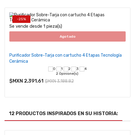
-25%
Se v
Se vende desde 1 pieza(s)
Agotado
Filt
Purificador Sobre-Tarja con cartucho 4 Etapas Tecnología
Cerámica
$MX
2 Opinione(s)
Pre
de 
$MXN 2,391.61
$MXN 3,188.82
12 PRODUCTOS INSPIRADOS EN SU HISTORIA: