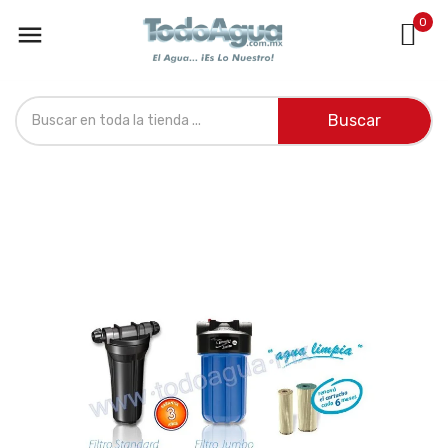
0

Buscar