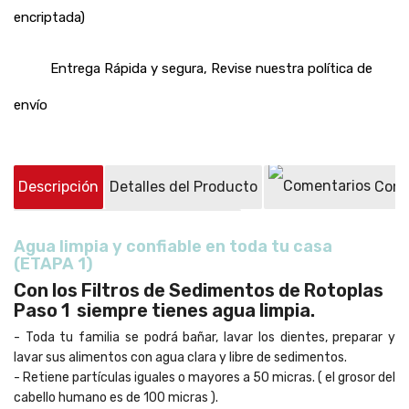
encriptada)
Entrega Rápida y segura, Revise nuestra política de
envío
Descripción
Detalles del Producto
Come
Preguntas sobre el producto
(0)
Agua limpia y confiable en toda tu casa
(ETAPA 1)
Con los Filtros de Sedimentos de Rotoplas
Paso 1 siempre tienes agua limpia.
- Toda tu familia se podrá bañar, lavar los dientes, preparar y
lavar sus alimentos con agua clara y libre de sedimentos.
- Retiene partículas iguales o mayores a 50 micras. ( el grosor del
cabello humano es de 100 micras ).