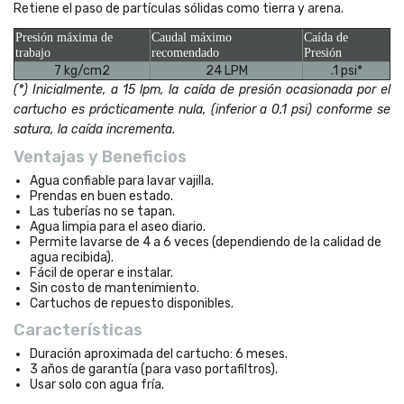
Retiene el paso de partículas sólidas como tierra y arena.
Presión máxima de
Caudal máximo
Caída de
trabajo
recomendado
Presión
7 kg/cm2
24 LPM
.1 psi*
(*) Inicialmente, a 15 lpm, la caída de presión ocasionada por el
cartucho es prácticamente nula, (inferior a 0.1 psi) conforme se
satura, la caída incrementa.
Ventajas y Beneficios
Agua confiable para lavar vajilla.
Prendas en buen estado.
Las tuberías no se tapan.
Agua limpia para el aseo diario.
Permite lavarse de 4 a 6 veces (dependiendo de la calidad de
agua recibida).
Fácil de operar e instalar.
Sin costo de mantenimiento.
Cartuchos de repuesto disponibles.
Características
Duración aproximada del cartucho: 6 meses.
3 años de garantía (para vaso portafiltros).
Usar solo con agua fría.