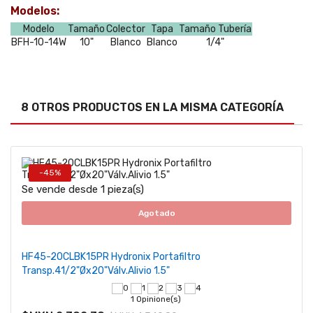
Modelos:
Modelo
Tamaño
Colector
Tapa
Tamaño Tubería
BFH-10-14W
10"
Blanco
Blanco
1/4"
8 OTROS PRODUCTOS EN LA MISMA CATEGORÍA
-45%
Se vende desde 1 pieza(s)
Agotado
HF45-20CLBK15PR Hydronix Portafiltro
Transp.41/2"Øx20"Válv.Alivio 1.5"
1 Opinione(s)