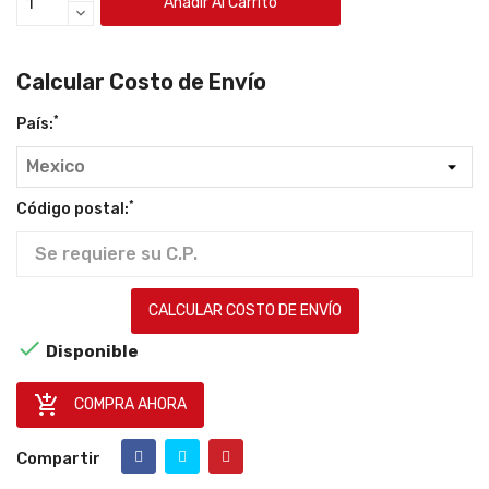
Añadir Al Carrito
Calcular Costo de Envío
*
País:
*
Código postal:
CALCULAR COSTO DE ENVÍO

Disponible

COMPRA AHORA
Compartir