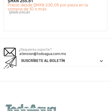
$MXN 255.61
Precio desde
$MXN 230.05 por pieza en la
compra de 10 o más
$MXN 340.81
¿Requieres soporte?
atencion@todoagua.com.mx

SUSCRÍBETE AL BOLETÍN