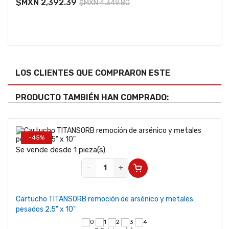
$MXN 2,392.39
$MXN 4,349.80
LOS CLIENTES QUE COMPRARON ESTE
PRODUCTO TAMBIÉN HAN COMPRADO:
-45%
Se v
Se vende desde 1 pieza(s)
−
+
Llav
Cartucho TITANSORB remoción de arsénico y metales
pesados 2.5" x 10"
$MX