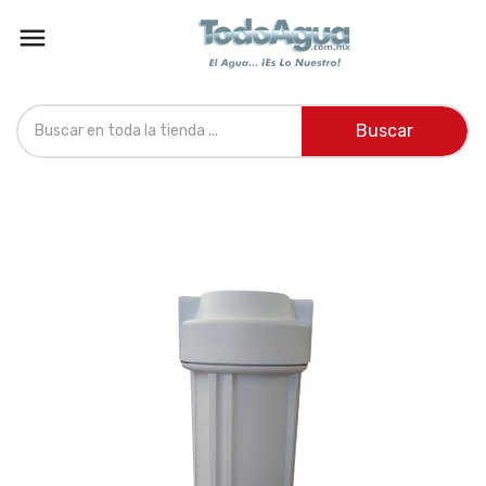

Buscar