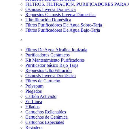
FILTROS, FILTRACION, PURIFICADORES PARA
Osmosis Inversa Doméstica
Repuestos Ósmosis Inversa Domestica
Ultrafiltración Doméstica
Filtros Purificadores De Agua Sobre-Tarja
Filtros Purificadores De Agua Bajo-Tarja
Filtros De Agua Alcalina Ionizada
Purificadores Cerámicos
Kit Mantenimiento Purificadores
Purificador básico Bajo Tarja
Repuestos UltraFiltración
Ósmosis Inversa Doméstica
Filtros de Cartucho
Polyspum
Plegados
Carbón Activado
En Linea
Hilados
Cartuchos Rellenables
Cartuchos de Cerámica
Cartuchos Especiales
Regadera