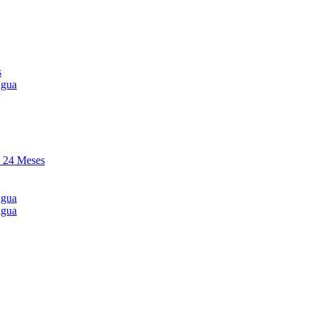
s
agua
y 24 Meses
agua
agua