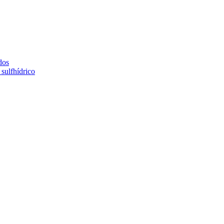
dos
sulfhídrico