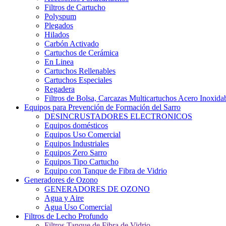
Filtros de Cartucho
Polyspum
Plegados
Hilados
Carbón Activado
Cartuchos de Cerámica
En Linea
Cartuchos Rellenables
Cartuchos Especiales
Regadera
Filtros de Bolsa, Carcazas Multicartuchos Acero Inoxida
Equipos para Prevención de Formación del Sarro
DESINCRUSTADORES ELECTRONICOS
Equipos domésticos
Equipos Uso Comercial
Equipos Industriales
Equipos Zero Sarro
Equipos Tipo Cartucho
Equipo con Tanque de Fibra de Vidrio
Generadores de Ozono
GENERADORES DE OZONO
Agua y Aire
Agua Uso Comercial
Filtros de Lecho Profundo
Filtros Tanque de Fibra de Vidrio