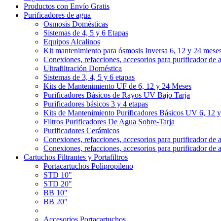
Productos con Envío Gratis
Purificadores de agua
Osmosis Domésticas
Sistemas de 4, 5 y 6 Etapas
Equipos Alcalinos
Kit mantenimiento para ósmosis Inversa 6, 12 y 24 mese
Conexiones, refacciones, accesorios para purificador de 
Ultrafiltración Doméstica
Sistemas de 3, 4, 5 y 6 etapas
Kits de Mantenimiento UF de 6, 12 y 24 Meses
Purificadores Básicos de Rayos UV Bajo Tarja
Purificadores básicos 3 y 4 etapas
Kits de Mantenimiento Purificadores Básicos UV 6, 12 
Filtros Purificadores De Agua Sobre-Tarja
Purificadores Cerámicos
Conexiones, refacciones, accesorios para purificador de 
Conexiones, refacciones, accesorios para purificador de 
Cartuchos Filtrantes y Portafiltros
Portacartuchos Polipropileno
STD 10"
STD 20"
BB 10"
BB 20"
Accesorios Portacartuchos