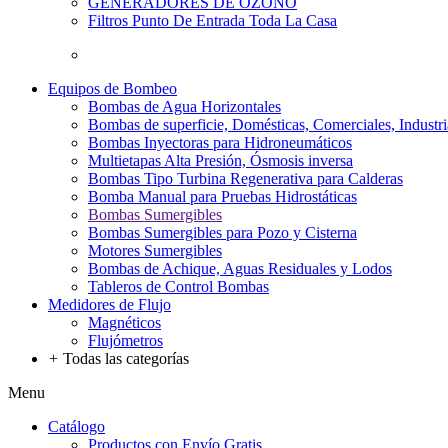
GENERADORES DE OZONO
Filtros Punto De Entrada Toda La Casa
Equipos de Bombeo
Bombas de Agua Horizontales
Bombas de superficie, Domésticas, Comerciales, Industri
Bombas Inyectoras para Hidroneumáticos
Multietapas Alta Presión, Ósmosis inversa
Bombas Tipo Turbina Regenerativa para Calderas
Bomba Manual para Pruebas Hidrostáticas
Bombas Sumergibles
Bombas Sumergibles para Pozo y Cisterna
Motores Sumergibles
Bombas de Achique, Aguas Residuales y Lodos
Tableros de Control Bombas
Medidores de Flujo
Magnéticos
Flujómetros
+
Todas las categorías
Menu
Catálogo
Productos con Envío Gratis