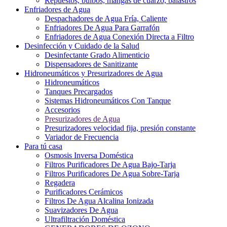
Repuestos, bulbos, mangas de cuarzo, balastros
Enfriadores de Agua
Despachadores de Agua Fría, Caliente
Enfriadores De Agua Para Garrafón
Enfriadores de Agua Conexión Directa a Filtro
Desinfección y Cuidado de la Salud
Desinfectante Grado Alimenticio
Dispensadores de Sanitizante
Hidroneumáticos y Presurizadores de Agua
Hidroneumáticos
Tanques Precargados
Sistemas Hidroneumáticos Con Tanque
Accesorios
Presurizadores de Agua
Presurizadores velocidad fija, presión constante
Variador de Frecuencia
Para tú casa
Osmosis Inversa Doméstica
Filtros Purificadores De Agua Bajo-Tarja
Filtros Purificadores De Agua Sobre-Tarja
Regadera
Purificadores Cerámicos
Filtros De Agua Alcalina Ionizada
Suavizadores De Agua
Ultrafiltración Doméstica