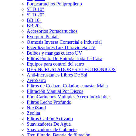
Portacartuchos Polipropileno
STD 10"
STD 20"
BB 10"
BB 20"
Accesorios Portacartuchos
Everpure Pentair
Osmosis Inversa Comercial e Industrial
Esterilizadores Luz Ultravioleta UV
Bulbos y mangas cuarzo UV
Filtros Punto De Entrada Toda La Casa
Equipos para control del sarro
DESINCRUSTADORES ELECTRONICOS
Anti-Incrustantes Libres De Sal
ZeroSarro
Filtros de Cedazo, Colador, canasta, Malla
FIltración Manual Por Discos
PortaCartuchos Multiples Acero Inoxidable
Filtros Lecho Profundo
NextSand
Zeolita
Filtros Carbón Activado
Suavizadores De Agua
Suavizadores de Gabinete
Tren filtrado, Batería de filtración