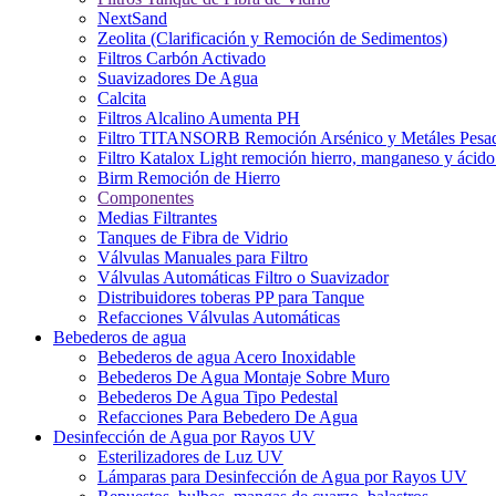
NextSand
Zeolita (Clarificación y Remoción de Sedimentos)
Filtros Carbón Activado
Suavizadores De Agua
Calcita
Filtros Alcalino Aumenta PH
Filtro TITANSORB Remoción Arsénico y Metáles Pesa
Filtro Katalox Light remoción hierro, manganeso y ácido 
Birm Remoción de Hierro
Componentes
Medias Filtrantes
Tanques de Fibra de Vidrio
Válvulas Manuales para Filtro
Válvulas Automáticas Filtro o Suavizador
Distribuidores toberas PP para Tanque
Refacciones Válvulas Automáticas
Bebederos de agua
Bebederos de agua Acero Inoxidable
Bebederos De Agua Montaje Sobre Muro
Bebederos De Agua Tipo Pedestal
Refacciones Para Bebedero De Agua
Desinfección de Agua por Rayos UV
Esterilizadores de Luz UV
Lámparas para Desinfección de Agua por Rayos UV