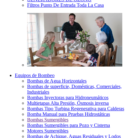
Filtros Punto De Entrada Toda La Casa
Equipos de Bombeo
Bombas de Agua Horizontales
Bombas de superficie, Domésticas, Comerciales,
Industriales
Bombas Inyectoras para Hidroneumáticos
Multietapas Alta Presión, Ósmosis inversa
Bombas Tipo Turbina Regenerativa para Calderas
Bomba Manual para Pruebas Hidrostáticas
Bombas Sumergibles
Bombas Sumergibles para Pozo y Cisterna
Motores Sumergibles
Bombas de Achique, Aguas Residuales y Lodos