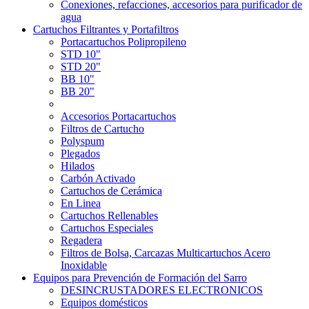
Conexiones, refacciones, accesorios para purificador de
agua
Cartuchos Filtrantes y Portafiltros
Portacartuchos Polipropileno
STD 10"
STD 20"
BB 10"
BB 20"
Accesorios Portacartuchos
Filtros de Cartucho
Polyspum
Plegados
Hilados
Carbón Activado
Cartuchos de Cerámica
En Linea
Cartuchos Rellenables
Cartuchos Especiales
Regadera
Filtros de Bolsa, Carcazas Multicartuchos Acero
Inoxidable
Equipos para Prevención de Formación del Sarro
DESINCRUSTADORES ELECTRONICOS
Equipos domésticos