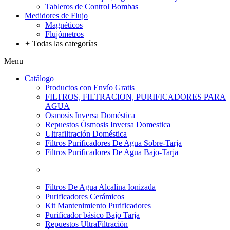
Tableros de Control Bombas
Medidores de Flujo
Magnéticos
Flujómetros
+
Todas las categorías
Menu
Catálogo
Productos con Envío Gratis
FILTROS, FILTRACION, PURIFICADORES PARA
AGUA
Osmosis Inversa Doméstica
Repuestos Ósmosis Inversa Domestica
Ultrafiltración Doméstica
Filtros Purificadores De Agua Sobre-Tarja
Filtros Purificadores De Agua Bajo-Tarja
Filtros De Agua Alcalina Ionizada
Purificadores Cerámicos
Kit Mantenimiento Purificadores
Purificador básico Bajo Tarja
Repuestos UltraFiltración