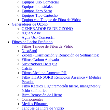
Equipos Uso Comercial
Equipos Industriales
Equipos Zero Sarro
Equipos Tipo Cartucho
Equipo con Tanque de Fibra de Vidrio
Generadores de Ozono
GENERADORES DE OZONO
Agua y Aire
Agua Uso Comercial
Filtros de Lecho Profundo
Filtros Tanque de Fibra de Vidrio
NextSand
Zeolita (Clarificación y Remoción de Sedimentos)
Filtros Carbón Activado
Suavizadores De Agua
Calcita
Filtros Alcalino Aumenta PH
Filtro TITANSORB Remoción Arsénico y Metáles
Pesados
Filtro Katalox Light remoción hierro, manganeso y
ácido sulfhídrico
Birm Remoción de Hierro
Componentes
Medias Filtrantes
Tanques de Fibra de Vidrio