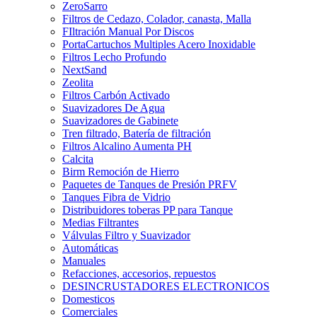
ZeroSarro
Filtros de Cedazo, Colador, canasta, Malla
FIltración Manual Por Discos
PortaCartuchos Multiples Acero Inoxidable
Filtros Lecho Profundo
NextSand
Zeolita
Filtros Carbón Activado
Suavizadores De Agua
Suavizadores de Gabinete
Tren filtrado, Batería de filtración
Filtros Alcalino Aumenta PH
Calcita
Birm Remoción de Hierro
Paquetes de Tanques de Presión PRFV
Tanques Fibra de Vidrio
Distribuidores toberas PP para Tanque
Medias Filtrantes
Válvulas Filtro y Suavizador
Automáticas
Manuales
Refacciones, accesorios, repuestos
DESINCRUSTADORES ELECTRONICOS
Domesticos
Comerciales