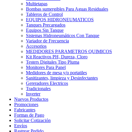
Multietapas
Bombas sumergibles Para Aguas Residuales
Tableros de Control
EQUIPOS HIDRONEUMATICOS
Tanques Precargados
Equipos Sin Tanque
Sistemas Hidroneumáticos Con Tanque
Variador de Frecuencia
Accesorios
MEDIDORES PARAMETROS QUIMICOS
Kit Reactivos PH, Dureza, Cloro
Testers Digitales Tipo Pluma
Monitores Para Panel
Medidores de mesa y/o portatiles
Sanitizantes, limpieza y Desinfectantes
Gereradores Electricos
Tradicionales
Inverter
Nuevos Productos
Promociones
Fabricantes
Formas de Pago
Solicitar Cotización
Envíos
Rastrear Pedido