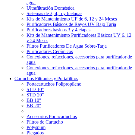
agua
Ultrafiltración Doméstica
Sistemas de 3, 4, 5 y 6 etapas
Kits de Mantenimiento UF de 6, 12 y 24 Meses
Purificadores Básicos de Rayos UV Bajo Tarja
Purificadores básicos 3 y 4 etapas
Kits de Mantenimiento Purificadores Básicos UV 6, 12
y 24 Meses
Filtros Purificadores De Agua Sobre-Tarja
Purificadores Cerámicos
Conexiones, refacciones, accesorios para purificador de
agua
Conexiones, refacciones, accesorios para purificador de
agua
Cartuchos Filtrantes y Portafiltros
Portacartuchos Polipropileno
STD 10"
STD 20"
BB 10"
BB 20"
Accesorios Portacartuchos
Filtros de Cartucho
Polyspum
Plegados