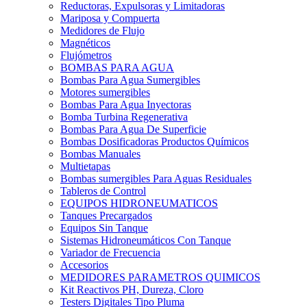
Reductoras, Expulsoras y Limitadoras
Mariposa y Compuerta
Medidores de Flujo
Magnéticos
Flujómetros
BOMBAS PARA AGUA
Bombas Para Agua Sumergibles
Motores sumergibles
Bombas Para Agua Inyectoras
Bomba Turbina Regenerativa
Bombas Para Agua De Superficie
Bombas Dosificadoras Productos Químicos
Bombas Manuales
Multietapas
Bombas sumergibles Para Aguas Residuales
Tableros de Control
EQUIPOS HIDRONEUMATICOS
Tanques Precargados
Equipos Sin Tanque
Sistemas Hidroneumáticos Con Tanque
Variador de Frecuencia
Accesorios
MEDIDORES PARAMETROS QUIMICOS
Kit Reactivos PH, Dureza, Cloro
Testers Digitales Tipo Pluma