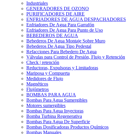
Industriales
GENERADORES DE OZONO
PURIFICADORES DE AIRE
ENFRIADORES DE AGUA DESPACHADORES
Enfriadores De Agua Para Garrafón
Enfriadores De Agua Para Punto de Uso
BEBEDEROS DE AGUA
Bebederos De Agua Montaje Sobre Muro
Bebederos De Agua Tipo Pedestal
Refacciones Para Bebedero De Agua
Válvulas para Control de Presión, Flujo y Retención
Check | retención
Reductoras, Expulsoras y Limitadoras
Mariposa y Compuerta
Medidores de Flujo
Magnéticos
Flujómetros
BOMBAS PARA AGUA
Bombas Para Agua Sumergibles
Motores sumergibles
Bombas Para Agua Inyectoras
Bomba Turbina Regenerativa
Bombas Para Agua De Superficie
Bombas Dosificadoras Productos Químicos
Bombas Manuales