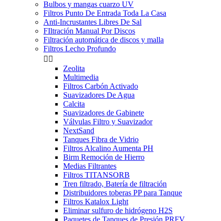
Bulbos y mangas cuarzo UV
Filtros Punto De Entrada Toda La Casa
Anti-Incrustantes Libres De Sal
FIltración Manual Por Discos
Filtración automática de discos y malla
Filtros Lecho Profundo


Zeolita
Multimedia
Filtros Carbón Activado
Suavizadores De Agua
Calcita
Suavizadores de Gabinete
Válvulas Filtro y Suavizador
NextSand
Tanques Fibra de Vidrio
Filtros Alcalino Aumenta PH
Birm Remoción de Hierro
Medias Filtrantes
Filtros TITANSORB
Tren filtrado, Batería de filtración
Distribuidores toberas PP para Tanque
Filtros Katalox Light
Eliminar sulfuro de hidrógeno H2S
Paquetes de Tanques de Presión PRFV