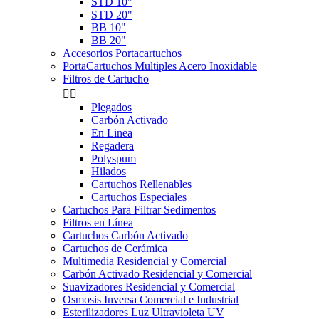
STD 10"
STD 20"
BB 10"
BB 20"
Accesorios Portacartuchos
PortaCartuchos Multiples Acero Inoxidable
Filtros de Cartucho


Plegados
Carbón Activado
En Linea
Regadera
Polyspum
Hilados
Cartuchos Rellenables
Cartuchos Especiales
Cartuchos Para Filtrar Sedimentos
Filtros en Línea
Cartuchos Carbón Activado
Cartuchos de Cerámica
Multimedia Residencial y Comercial
Carbón Activado Residencial y Comercial
Suavizadores Residencial y Comercial
Osmosis Inversa Comercial e Industrial
Esterilizadores Luz Ultravioleta UV