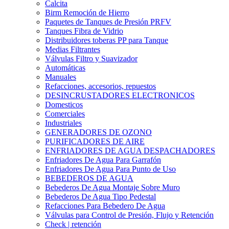
Calcita
Birm Remoción de Hierro
Paquetes de Tanques de Presión PRFV
Tanques Fibra de Vidrio
Distribuidores toberas PP para Tanque
Medias Filtrantes
Válvulas Filtro y Suavizador
Automáticas
Manuales
Refacciones, accesorios, repuestos
DESINCRUSTADORES ELECTRONICOS
Domesticos
Comerciales
Industriales
GENERADORES DE OZONO
PURIFICADORES DE AIRE
ENFRIADORES DE AGUA DESPACHADORES
Enfriadores De Agua Para Garrafón
Enfriadores De Agua Para Punto de Uso
BEBEDEROS DE AGUA
Bebederos De Agua Montaje Sobre Muro
Bebederos De Agua Tipo Pedestal
Refacciones Para Bebedero De Agua
Válvulas para Control de Presión, Flujo y Retención
Check | retención