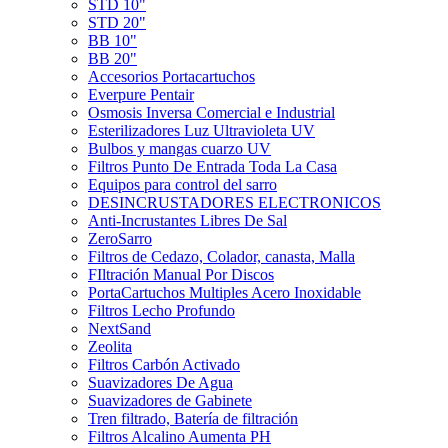
STD 10"
STD 20"
BB 10"
BB 20"
Accesorios Portacartuchos
Everpure Pentair
Osmosis Inversa Comercial e Industrial
Esterilizadores Luz Ultravioleta UV
Bulbos y mangas cuarzo UV
Filtros Punto De Entrada Toda La Casa
Equipos para control del sarro
DESINCRUSTADORES ELECTRONICOS
Anti-Incrustantes Libres De Sal
ZeroSarro
Filtros de Cedazo, Colador, canasta, Malla
FIltración Manual Por Discos
PortaCartuchos Multiples Acero Inoxidable
Filtros Lecho Profundo
NextSand
Zeolita
Filtros Carbón Activado
Suavizadores De Agua
Suavizadores de Gabinete
Tren filtrado, Batería de filtración
Filtros Alcalino Aumenta PH