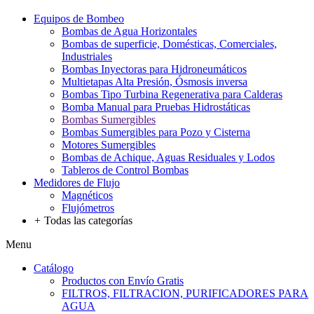
Equipos de Bombeo
Bombas de Agua Horizontales
Bombas de superficie, Domésticas, Comerciales,
Industriales
Bombas Inyectoras para Hidroneumáticos
Multietapas Alta Presión, Ósmosis inversa
Bombas Tipo Turbina Regenerativa para Calderas
Bomba Manual para Pruebas Hidrostáticas
Bombas Sumergibles
Bombas Sumergibles para Pozo y Cisterna
Motores Sumergibles
Bombas de Achique, Aguas Residuales y Lodos
Tableros de Control Bombas
Medidores de Flujo
Magnéticos
Flujómetros
+
Todas las categorías
Menu
Catálogo
Productos con Envío Gratis
FILTROS, FILTRACION, PURIFICADORES PARA
AGUA