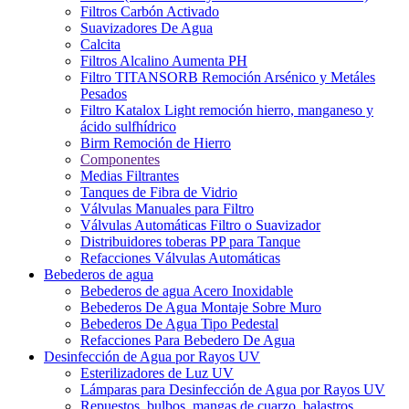
Filtros Carbón Activado
Suavizadores De Agua
Calcita
Filtros Alcalino Aumenta PH
Filtro TITANSORB Remoción Arsénico y Metáles
Pesados
Filtro Katalox Light remoción hierro, manganeso y
ácido sulfhídrico
Birm Remoción de Hierro
Componentes
Medias Filtrantes
Tanques de Fibra de Vidrio
Válvulas Manuales para Filtro
Válvulas Automáticas Filtro o Suavizador
Distribuidores toberas PP para Tanque
Refacciones Válvulas Automáticas
Bebederos de agua
Bebederos de agua Acero Inoxidable
Bebederos De Agua Montaje Sobre Muro
Bebederos De Agua Tipo Pedestal
Refacciones Para Bebedero De Agua
Desinfección de Agua por Rayos UV
Esterilizadores de Luz UV
Lámparas para Desinfección de Agua por Rayos UV
Repuestos, bulbos, mangas de cuarzo, balastros