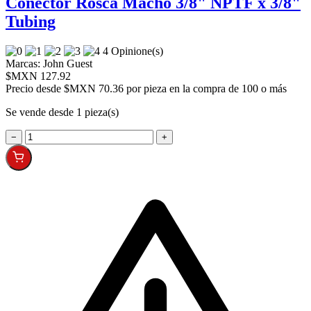
Conector Rosca Macho 3/8" NPTF x 3/8"
Tubing
4 Opinione(s)
Marcas:
John Guest
$MXN 127.92
Precio desde
$MXN 70.36 por pieza en la compra de 100 o más
Se vende desde 1 pieza(s)
−
+