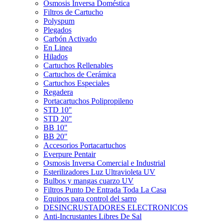
Ósmosis Inversa Doméstica
Filtros de Cartucho
Polyspum
Plegados
Carbón Activado
En Linea
Hilados
Cartuchos Rellenables
Cartuchos de Cerámica
Cartuchos Especiales
Regadera
Portacartuchos Polipropileno
STD 10"
STD 20"
BB 10"
BB 20"
Accesorios Portacartuchos
Everpure Pentair
Osmosis Inversa Comercial e Industrial
Esterilizadores Luz Ultravioleta UV
Bulbos y mangas cuarzo UV
Filtros Punto De Entrada Toda La Casa
Equipos para control del sarro
DESINCRUSTADORES ELECTRONICOS
Anti-Incrustantes Libres De Sal