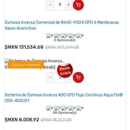
−
+
Ósmosis Inversa Comercial de 8640-9504 GPD 6 Membranas
Vasos Acero Inox
0 Opinione(s)
$MXN 131,534.68
$MXN 292,299.28
Sólo por Internet
Se vende desde 1 pieza(s)
-56%
−
+
Sistema de Ósmosis Inversa 400 GPD Flujo Continuo Aqua Flo®
CRO-400UX1
38 Opinione(s)
$MXN 8,008.92
$MXN 18,202.08