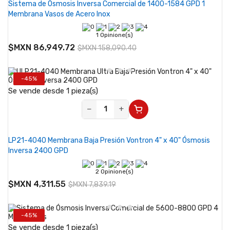
Sistema de Ósmosis Inversa Comercial de 1400-1584 GPD 1
Membrana Vasos de Acero Inox
1 Opinione(s)
$MXN 86,949.72
$MXN 158,090.40
-45%
Se vende desde 1 pieza(s)
−
+
LP21-4040 Membrana Baja Presión Vontron 4" x 40" Ósmosis
Inversa 2400 GPD
2 Opinione(s)
$MXN 4,311.55
$MXN 7,839.19
-45%
Se vende desde 1 pieza(s)