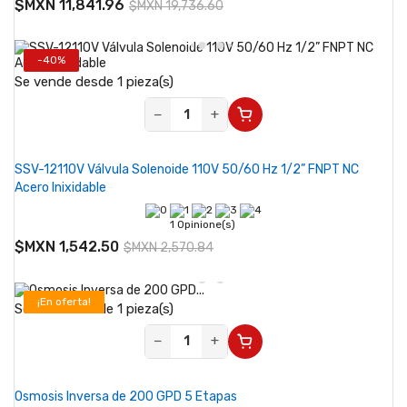
$MXN 11,841.96
$MXN 19,736.60
-40%
Se vende desde 1 pieza(s)
−
+
SSV-12110V Válvula Solenoide 110V 50/60 Hz 1/2” FNPT NC
Acero Inixidable
1 Opinione(s)
$MXN 1,542.50
$MXN 2,570.84
¡En oferta!
Se vende desde 1 pieza(s)
-50%
−
+
Osmosis Inversa de 200 GPD 5 Etapas