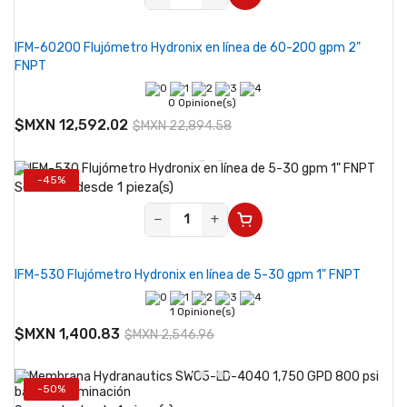
IFM-60200 Flujómetro Hydronix en línea de 60-200 gpm 2"
FNPT
0 Opinione(s)
$MXN 12,592.02
$MXN 22,894.58
-45%
Se vende desde 1 pieza(s)
−
+
IFM-530 Flujómetro Hydronix en línea de 5-30 gpm 1" FNPT
1 Opinione(s)
$MXN 1,400.83
$MXN 2,546.96
-50%