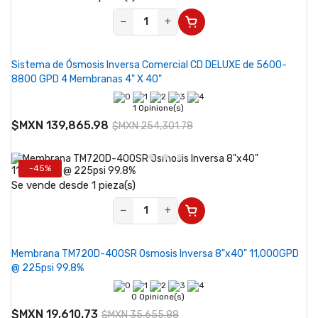
−
+
Sistema de Ósmosis Inversa Comercial CD DELUXE de 5600-
8800 GPD 4 Membranas 4" X 40"
1 Opinione(s)
$MXN 139,865.98
$MXN 254,301.78
-45%
Se vende desde 1 pieza(s)
−
+
Membrana TM720D-400SR Osmosis Inversa 8"x40" 11,000GPD
@ 225psi 99.8%
0 Opinione(s)
$MXN 19,610.73
$MXN 35,655.88