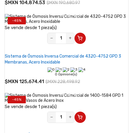
$MXN 104,874.53
$MXN 190,680.97
-45%
Se vende desde 1 pieza(s)
−
+
Sistema de Ósmosis Inversa Comercial de 4320-4752 GPD 3
Membranas, Acero Inoxidable
0 Opinione(s)
$MXN 125,674.41
$MXN 228,498.92
-45%
Se vende desde 1 pieza(s)
−
+