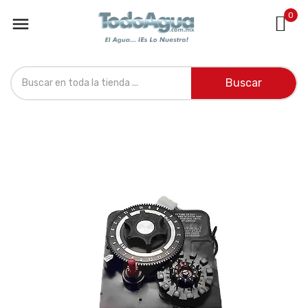
0

Buscar