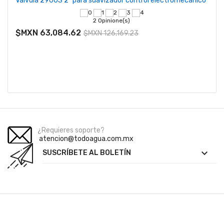
Válvula 2900S 2" para suavizador control electromecánico
2 Opinione(s)
$MXN 63,084.62
$MXN 126,169.23
¿Requieres soporte?
atencion@todoagua.com.mx

SUSCRÍBETE AL BOLETÍN