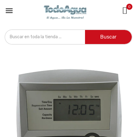
0

Buscar