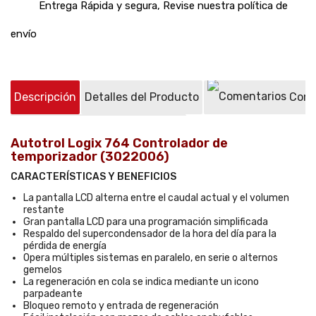
Entrega Rápida y segura, Revise nuestra política de
envío
Descripción
Detalles del Producto
Come
Preguntas sobre el producto
(0)
Autotrol Logix 764 Controlador de
temporizador (3022006)
CARACTERÍSTICAS Y BENEFICIOS
La pantalla LCD alterna entre el caudal actual y el volumen
restante
Gran pantalla LCD para una programación simplificada
Respaldo del supercondensador de la hora del día para la
pérdida de energía
Opera múltiples sistemas en paralelo, en serie o alternos
gemelos
La regeneración en cola se indica mediante un icono
parpadeante
Bloqueo remoto y entrada de regeneración