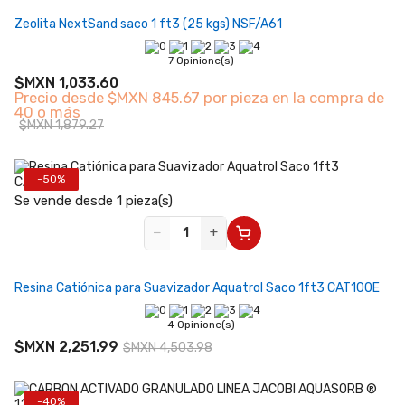
Zeolita NextSand saco 1 ft3 (25 kgs) NSF/A61
7 Opinione(s)
$MXN 1,033.60
Precio desde
$MXN 845.67 por pieza en la compra de
40 o más
$MXN 1,879.27
-50%
Se vende desde 1 pieza(s)
−
+
Resina Catiónica para Suavizador Aquatrol Saco 1ft3 CAT100E
4 Opinione(s)
$MXN 2,251.99
$MXN 4,503.98
-40%