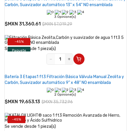
Carbón, Suavizador automático 13" x 54" NO ensamblada
3 Opinione(s)
$MXN 31,360.61
$MXN 57,019.29
-45%
Se vende desde 1 pieza(s)
Paquete
−
+
Batería 3 Etapas1 ft3 Filtración Básica Válvula Manual Zeolita y
Carbón, Suavizador automático 9" x 48" NO ensamblada
2 Opinione(s)
$MXN 19,653.13
$MXN 35,732.96
-45%
Se vende desde 1 pieza(s)