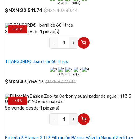
2 Opinione(s)
$MXN 22,511.74
$MXN 40,930.44
-35%
Se vende desde 1 pieza(s)
−
+
TITANSORB® , barril de 60 litros
0 Opinione(s)
$MXN 43,756.13
$MXN 67,317.12
-45%
Se vende desde 1 pieza(s)
−
+
Batería 3 Etapas 2 ft3 Filtración Básica Válvula Manual Zeolita y