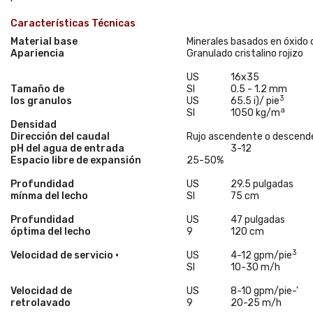
Características Técnicas
Material base
Minerales basados en óxido 
Apariencia
Granulado cristalino rojizo
US
16x35
Tamaño de
SI
0.5 - 1.2 mm
3
los granulos
US
65.5
i)/
pie
a
SI
1050 kg/m
Densidad
Dirección del caudal
Rujo ascendente o descend
pH del agua de entrada
3-12
Espacio libre de expansión
25-50%
Profundidad
US
29.5 pulgadas
mínma del lecho
SI
75 cm
Profundidad
US
47 pulgadas
óptima del lecho
9
120 cm
3
Velocidad de servicio •
US
4-12 gpm/pie
SI
10-30 m/h
Velocidad de
US
8-10 gpm/pie-'
retrolavado
9
20-25 m/h