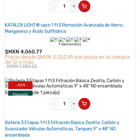
−
+
KATALOX LIGHT® saco 1 ft3 Remoción Avanzada de Hierro,
Manganeso y Ácido Sulfhidrico
1 Opinione(s)
$MXN 4,060.77
Precio desde
$MXN 3,322.45 por pieza en la compra
de 12 o más
$MXN 7,383.22
-45%
Se vende desde 1 pieza(s)
Paquete
−
+
Batería 3 Etapas 1 ft3 Filtración Básica Zeolita, Carbón y
Suavizador Válvulas Automáticas, Tanques 9" x 48" NO
ensamblada