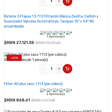
−
+
Batería 3 Etapas 1.5 ft3 Filtración Básica Zeolita, Carbón y
Suavizador Válvulas Automáticas, Tanques 10" x 54" NO
ensamblada
1 Opinione(s)
$MXN 27,121.38
$MXN 49,311.60
-40%
Se vende desde 1 pieza(s)
−
+
Filter-AG plus saco 1 ft3 (pie cúbico)
2 Opinione(s)
$MXN 868.61
$MXN 1,447.68