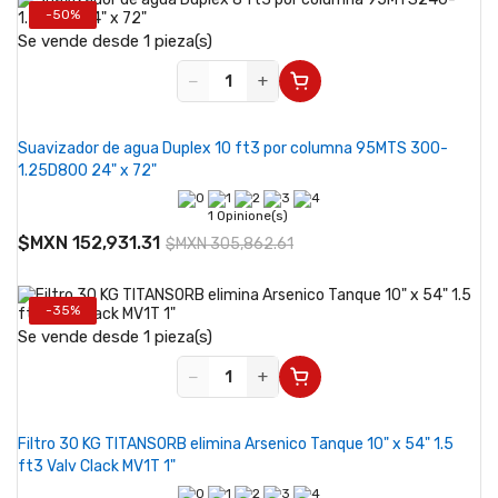
-50%
Se vende desde 1 pieza(s)
−
+
Suavizador de agua Duplex 10 ft3 por columna 95MTS 300-
1.25D800 24" x 72"
1 Opinione(s)
$MXN 152,931.31
$MXN 305,862.61
-35%
Se vende desde 1 pieza(s)
−
+
Filtro 30 KG TITANSORB elimina Arsenico Tanque 10" x 54" 1.5
ft3 Valv Clack MV1T 1"