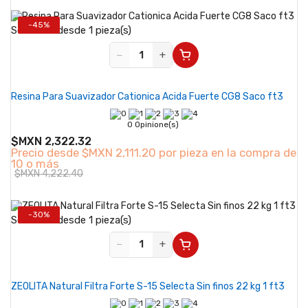
-45%
Se vende desde 1 pieza(s)
−
+
Resina Para Suavizador Cationica Acida Fuerte CG8 Saco ft3
0 Opinione(s)
$MXN 2,322.32
Precio desde
$MXN 2,111.20 por pieza en la compra de
10 o más
$MXN 4,222.40
-30%
Se vende desde 1 pieza(s)
−
+
ZEOLITA Natural Filtra Forte S-15 Selecta Sin finos 22 kg 1 ft3