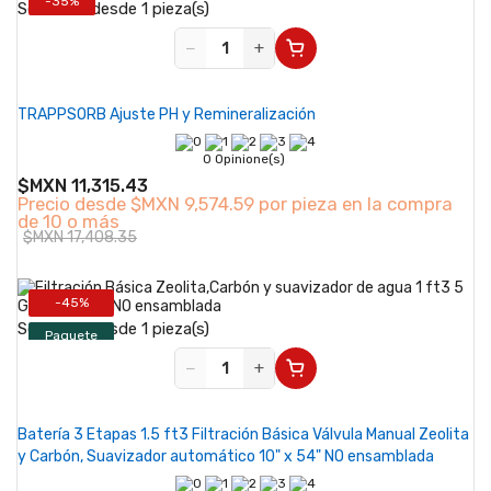
-35%
Se vende desde 1 pieza(s)
−
+
TRAPPSORB Ajuste PH y Remineralización
0 Opinione(s)
$MXN 11,315.43
Precio desde
$MXN 9,574.59 por pieza en la compra
de 10 o más
$MXN 17,408.35
-45%
Se vende desde 1 pieza(s)
Paquete
−
+
Batería 3 Etapas 1.5 ft3 Filtración Básica Válvula Manual Zeolita
y Carbón, Suavizador automático 10" x 54" NO ensamblada