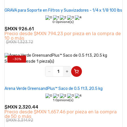
GRAVA para Soporte en Filtros y Suavizadores - 1/4 x 1/8 100 lbs
0 Opinione(s)
$MXN 926.61
Precio desde
$MXN 794.23 por pieza en la compra de
10 o más
$MXN 1,323.72
-30%
Se vende desde 1 pieza(s)
Nuevo
−
+
Arena Verde GreensandPlus™ Saco de 0.5 ft3, 20.5 kg
1 Opinione(s)
$MXN 2,320.44
Precio desde
$MXN 1,657.46 por pieza en la compra
de 50 o más
$MXN 3,314.92