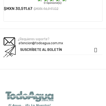
0 Opinione(s)
$MXN 30,511.67
$MXN 46,941.02
¿Requieres soporte?
atencion@todoagua.com.mx

SUSCRÍBETE AL BOLETÍN