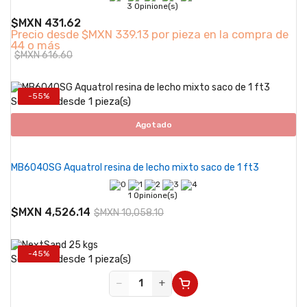
3 Opinione(s)
$MXN 431.62
Precio desde
$MXN 339.13 por pieza en la compra de
44 o más
$MXN 616.60
-55%
Se vende desde 1 pieza(s)
Agotado
MB6040SG Aquatrol resina de lecho mixto saco de 1 ft3
1 Opinione(s)
$MXN 4,526.14
$MXN 10,058.10
-45%
Se vende desde 1 pieza(s)
−
+