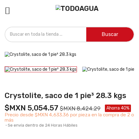

Buscar
Crystolite, saco de 1 pie³ 28.3 kgs
$MXN 5,054.57
$MXN 8,424.29
Ahorra 40%
Precio desde
$MXN 4,633.36 por pieza en la compra de 2 o
más
Se envía dentro de 24 Horas Hábiles