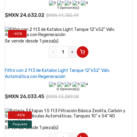
1 Opinione(s)
$MXN 24,632.02
$MXN 44,785.49
-40%
Se vende desde 1 pieza(s)
−
+
Filtro con 2 ft3 de Katalox Light Tanque 12"x52" Válv.
Automática con Regeneración
0 Opinione(s)
$MXN 26,033.45
$MXN 43,389.08
-45%
Paquete
Se vende desde 1 pieza(s)