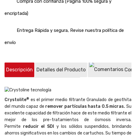
Compra con confianza (Pagina 100% segura y
encriptada)
Entrega Rápida y segura, Revise nuestra política de
envío
Descripción
Detalles del Producto
Come
Preguntas sobre el producto
(0)
®
Crystolite
es el primer medio filtrante Granulado de geothita
del mundo capaz de
remover partículas hasta 0.5 micras.
Su
excelente capacidad de filtración hace de este medio filtrante el
mejor de los pre-tratamientos de ósmosis inversa.
Permite
reducir el SDI
y los sólidos suspendidos, brindando
ahorros significativos en los cambios de cartuchos. Su tiempo de