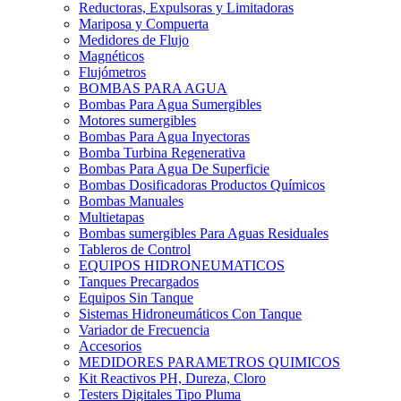
Reductoras, Expulsoras y Limitadoras
Mariposa y Compuerta
Medidores de Flujo
Magnéticos
Flujómetros
BOMBAS PARA AGUA
Bombas Para Agua Sumergibles
Motores sumergibles
Bombas Para Agua Inyectoras
Bomba Turbina Regenerativa
Bombas Para Agua De Superficie
Bombas Dosificadoras Productos Químicos
Bombas Manuales
Multietapas
Bombas sumergibles Para Aguas Residuales
Tableros de Control
EQUIPOS HIDRONEUMATICOS
Tanques Precargados
Equipos Sin Tanque
Sistemas Hidroneumáticos Con Tanque
Variador de Frecuencia
Accesorios
MEDIDORES PARAMETROS QUIMICOS
Kit Reactivos PH, Dureza, Cloro
Testers Digitales Tipo Pluma