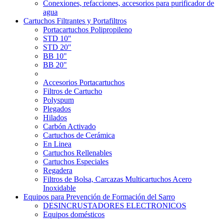
Conexiones, refacciones, accesorios para purificador de
agua
Cartuchos Filtrantes y Portafiltros
Portacartuchos Polipropileno
STD 10"
STD 20"
BB 10"
BB 20"
Accesorios Portacartuchos
Filtros de Cartucho
Polyspum
Plegados
Hilados
Carbón Activado
Cartuchos de Cerámica
En Linea
Cartuchos Rellenables
Cartuchos Especiales
Regadera
Filtros de Bolsa, Carcazas Multicartuchos Acero
Inoxidable
Equipos para Prevención de Formación del Sarro
DESINCRUSTADORES ELECTRONICOS
Equipos domésticos