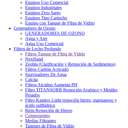
Equipos Uso Comercial
Equipos Industriales
Equipos Zero Sarro
Equipos Tipo Cartucho
Equipo con Tanque de Fibra de Vidrio
Generadores de Ozono
GENERADORES DE OZONO
Agua y Aire
Agua Uso Comercial
Filtros de Lecho Profundo
Filtros Tanque de Fibra de Vidrio
NextSand
Zeolita (Clarificación y Remoción de Sedimentos)
Filtros Carbón Activado
Suavizadores De Agua
Calcita
Filtros Alcalino Aumenta PH
Filtro TITANSORB Remoción Arsénico y Metáles
Pesados
Filtro Katalox Light remoción hierro, manganeso y
ácido sulfhídrico
Birm Remoción de Hierro
Componentes
Medias Filtrantes
Tanques de Fibra de Vidrio