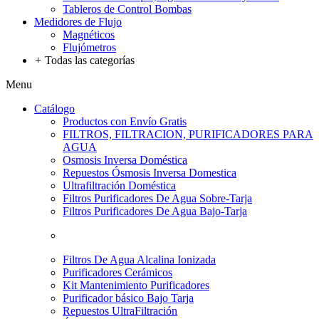
Tableros de Control Bombas
Medidores de Flujo
Magnéticos
Flujómetros
+
Todas las categorías
Menu
Catálogo
Productos con Envío Gratis
FILTROS, FILTRACION, PURIFICADORES PARA
AGUA
Osmosis Inversa Doméstica
Repuestos Ósmosis Inversa Domestica
Ultrafiltración Doméstica
Filtros Purificadores De Agua Sobre-Tarja
Filtros Purificadores De Agua Bajo-Tarja
Filtros De Agua Alcalina Ionizada
Purificadores Cerámicos
Kit Mantenimiento Purificadores
Purificador básico Bajo Tarja
Repuestos UltraFiltración