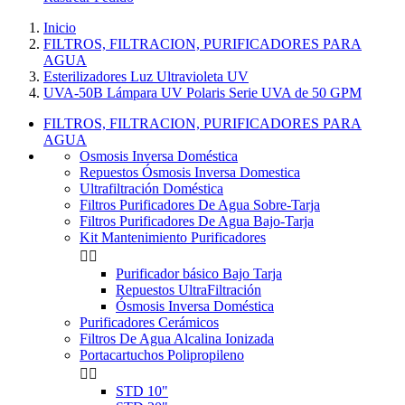
Inicio
FILTROS, FILTRACION, PURIFICADORES PARA
AGUA
Esterilizadores Luz Ultravioleta UV
UVA-50B Lámpara UV Polaris Serie UVA de 50 GPM
FILTROS, FILTRACION, PURIFICADORES PARA
AGUA
Osmosis Inversa Doméstica
Repuestos Ósmosis Inversa Domestica
Ultrafiltración Doméstica
Filtros Purificadores De Agua Sobre-Tarja
Filtros Purificadores De Agua Bajo-Tarja
Kit Mantenimiento Purificadores


Purificador básico Bajo Tarja
Repuestos UltraFiltración
Ósmosis Inversa Doméstica
Purificadores Cerámicos
Filtros De Agua Alcalina Ionizada
Portacartuchos Polipropileno


STD 10"