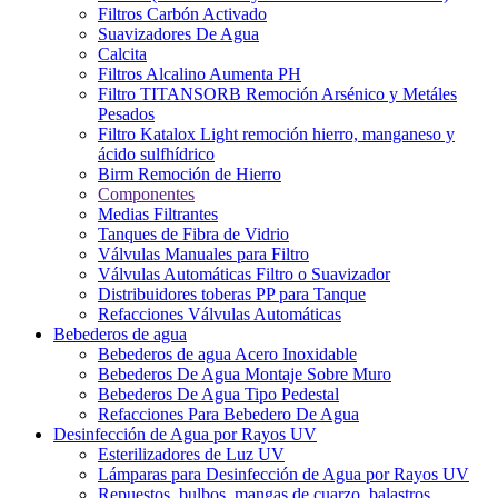
Filtros Carbón Activado
Suavizadores De Agua
Calcita
Filtros Alcalino Aumenta PH
Filtro TITANSORB Remoción Arsénico y Metáles
Pesados
Filtro Katalox Light remoción hierro, manganeso y
ácido sulfhídrico
Birm Remoción de Hierro
Componentes
Medias Filtrantes
Tanques de Fibra de Vidrio
Válvulas Manuales para Filtro
Válvulas Automáticas Filtro o Suavizador
Distribuidores toberas PP para Tanque
Refacciones Válvulas Automáticas
Bebederos de agua
Bebederos de agua Acero Inoxidable
Bebederos De Agua Montaje Sobre Muro
Bebederos De Agua Tipo Pedestal
Refacciones Para Bebedero De Agua
Desinfección de Agua por Rayos UV
Esterilizadores de Luz UV
Lámparas para Desinfección de Agua por Rayos UV
Repuestos, bulbos, mangas de cuarzo, balastros