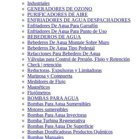
Industriales
GENERADORES DE OZONO
PURIFICADORES DE AIRE
ENFRIADORES DE AGUA DESPACHADORES
Enfriadores De Agua Para Garrafón
Enfriadores De Agua Para Punto de Uso
BEBEDEROS DE AGUA
Bebederos De Agua Montaje Sobre Muro
Bebederos De Agua Tipo Pedestal
Refacciones Para Bebedero De Agua
Válvulas para Control de Presión, Flujo y Retención
Check | retención
Reductoras, Expulsoras y Limitadoras
Mariposa y Compuerta
Medidores de Flujo
Magnéticos
Flujómetros
BOMBAS PARA AGUA
Bombas Para Agua Sumergibles
Motores sumergibles
Bombas Para Agua Inyectoras
Bomba Turbina Regenerativa
Bombas Para Agua De Superficie
Bombas Dosificadoras Productos Químicos
Bombas Manuales