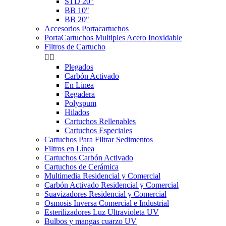
STD 20"
BB 10"
BB 20"
Accesorios Portacartuchos
PortaCartuchos Multiples Acero Inoxidable
Filtros de Cartucho


Plegados
Carbón Activado
En Linea
Regadera
Polyspum
Hilados
Cartuchos Rellenables
Cartuchos Especiales
Cartuchos Para Filtrar Sedimentos
Filtros en Línea
Cartuchos Carbón Activado
Cartuchos de Cerámica
Multimedia Residencial y Comercial
Carbón Activado Residencial y Comercial
Suavizadores Residencial y Comercial
Osmosis Inversa Comercial e Industrial
Esterilizadores Luz Ultravioleta UV
Bulbos y mangas cuarzo UV