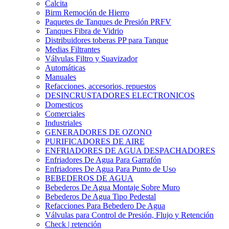
Calcita
Birm Remoción de Hierro
Paquetes de Tanques de Presión PRFV
Tanques Fibra de Vidrio
Distribuidores toberas PP para Tanque
Medias Filtrantes
Válvulas Filtro y Suavizador
Automáticas
Manuales
Refacciones, accesorios, repuestos
DESINCRUSTADORES ELECTRONICOS
Domesticos
Comerciales
Industriales
GENERADORES DE OZONO
PURIFICADORES DE AIRE
ENFRIADORES DE AGUA DESPACHADORES
Enfriadores De Agua Para Garrafón
Enfriadores De Agua Para Punto de Uso
BEBEDEROS DE AGUA
Bebederos De Agua Montaje Sobre Muro
Bebederos De Agua Tipo Pedestal
Refacciones Para Bebedero De Agua
Válvulas para Control de Presión, Flujo y Retención
Check | retención