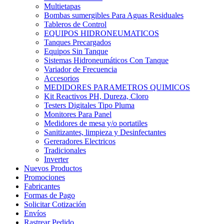
Multietapas
Bombas sumergibles Para Aguas Residuales
Tableros de Control
EQUIPOS HIDRONEUMATICOS
Tanques Precargados
Equipos Sin Tanque
Sistemas Hidroneumáticos Con Tanque
Variador de Frecuencia
Accesorios
MEDIDORES PARAMETROS QUIMICOS
Kit Reactivos PH, Dureza, Cloro
Testers Digitales Tipo Pluma
Monitores Para Panel
Medidores de mesa y/o portatiles
Sanitizantes, limpieza y Desinfectantes
Gereradores Electricos
Tradicionales
Inverter
Nuevos Productos
Promociones
Fabricantes
Formas de Pago
Solicitar Cotización
Envíos
Rastrear Pedido