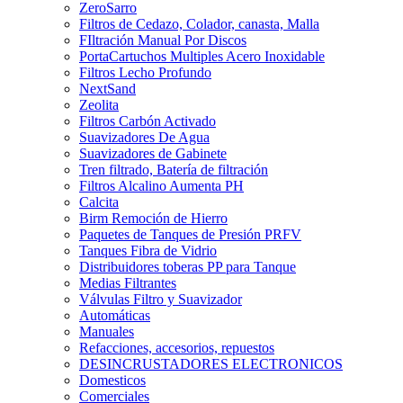
ZeroSarro
Filtros de Cedazo, Colador, canasta, Malla
FIltración Manual Por Discos
PortaCartuchos Multiples Acero Inoxidable
Filtros Lecho Profundo
NextSand
Zeolita
Filtros Carbón Activado
Suavizadores De Agua
Suavizadores de Gabinete
Tren filtrado, Batería de filtración
Filtros Alcalino Aumenta PH
Calcita
Birm Remoción de Hierro
Paquetes de Tanques de Presión PRFV
Tanques Fibra de Vidrio
Distribuidores toberas PP para Tanque
Medias Filtrantes
Válvulas Filtro y Suavizador
Automáticas
Manuales
Refacciones, accesorios, repuestos
DESINCRUSTADORES ELECTRONICOS
Domesticos
Comerciales