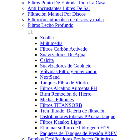
Filtros Punto De Entrada Toda La Casa
Anti-Incrustantes Libres De Sal
FIltración Manual Por Discos
Filtración automática de discos y malla
Filtros Lecho Profundo


Zeolita
Multimedia
Filtros Carbón Activado
Suavizadores De Agua
Calcita
Suavizadores de Gabinete
Válvulas Filtro y Suavizador
NextSand
Tanques Fibra de Vidrio
Filtros Alcalino Aumenta PH
Birm Remoción de Hierro
Medias Filtrantes
Filtros TITANSORB
Tren filtrado, Batería de filtración
Distribuidores toberas PP para Tanque
Filtros Katalox Light
Eliminar sulfuro de hidrógeno H2S
Paquetes de Tanques de Presión PRFV
Bombas Dosificadoras Productos Químicos