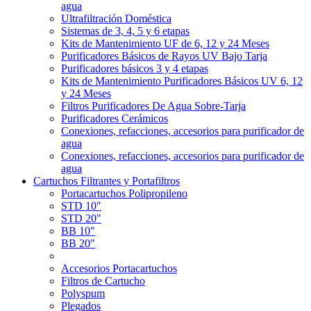
agua
Ultrafiltración Doméstica
Sistemas de 3, 4, 5 y 6 etapas
Kits de Mantenimiento UF de 6, 12 y 24 Meses
Purificadores Básicos de Rayos UV Bajo Tarja
Purificadores básicos 3 y 4 etapas
Kits de Mantenimiento Purificadores Básicos UV 6, 12
y 24 Meses
Filtros Purificadores De Agua Sobre-Tarja
Purificadores Cerámicos
Conexiones, refacciones, accesorios para purificador de
agua
Conexiones, refacciones, accesorios para purificador de
agua
Cartuchos Filtrantes y Portafiltros
Portacartuchos Polipropileno
STD 10"
STD 20"
BB 10"
BB 20"
Accesorios Portacartuchos
Filtros de Cartucho
Polyspum
Plegados