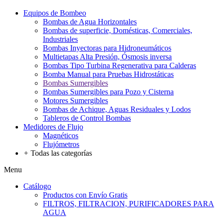
Equipos de Bombeo
Bombas de Agua Horizontales
Bombas de superficie, Domésticas, Comerciales,
Industriales
Bombas Inyectoras para Hidroneumáticos
Multietapas Alta Presión, Ósmosis inversa
Bombas Tipo Turbina Regenerativa para Calderas
Bomba Manual para Pruebas Hidrostáticas
Bombas Sumergibles
Bombas Sumergibles para Pozo y Cisterna
Motores Sumergibles
Bombas de Achique, Aguas Residuales y Lodos
Tableros de Control Bombas
Medidores de Flujo
Magnéticos
Flujómetros
+
Todas las categorías
Menu
Catálogo
Productos con Envío Gratis
FILTROS, FILTRACION, PURIFICADORES PARA
AGUA