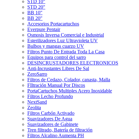
STD 10"
STD 20"
BB 10"
BB 20"
Accesorios Portacartuchos
Everpure Pentair
Osmosis Inversa Comercial e Industrial
Esterilizadores Luz Ultravioleta UV
Bulbos y mangas cuarzo UV
Filtros Punto De Entrada Toda La Casa
Equipos para control del sarro
DESINCRUSTADORES ELECTRONICOS
Anti-Incrustantes Libres De Sal
ZeroSarro
Filtros de Cedazo, Colador, canasta, Malla
FIltración Manual Por Discos
PortaCartuchos Multiples Acero Inoxidable
Filtros Lecho Profundo
NextSand
Zeolita
Filtros Carbón Activado
Suavizadores De Agua
Suavizadores de Gabinete
Tren filtrado, Batería de filtración
Filtros Alcalino Aumenta PH