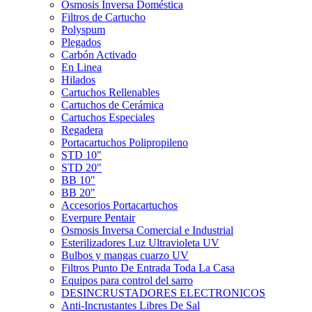
Ósmosis Inversa Doméstica
Filtros de Cartucho
Polyspum
Plegados
Carbón Activado
En Linea
Hilados
Cartuchos Rellenables
Cartuchos de Cerámica
Cartuchos Especiales
Regadera
Portacartuchos Polipropileno
STD 10"
STD 20"
BB 10"
BB 20"
Accesorios Portacartuchos
Everpure Pentair
Osmosis Inversa Comercial e Industrial
Esterilizadores Luz Ultravioleta UV
Bulbos y mangas cuarzo UV
Filtros Punto De Entrada Toda La Casa
Equipos para control del sarro
DESINCRUSTADORES ELECTRONICOS
Anti-Incrustantes Libres De Sal