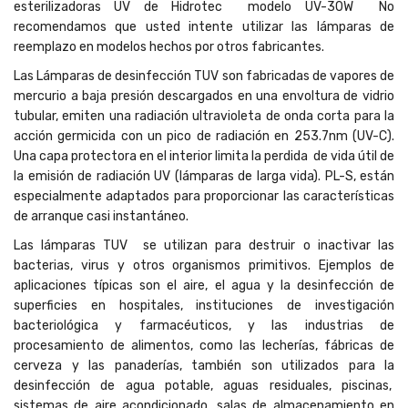
esterilizadoras UV de Hidrotec modelo UV-30W No
recomendamos que usted intente utilizar las lámparas de
reemplazo en modelos hechos por otros fabricantes.
Las Lámparas de desinfección TUV son fabricadas de vapores de
mercurio a baja presión descargados en una envoltura de vidrio
tubular, emiten una radiación ultravioleta de onda corta para la
acción germicida con un pico de radiación en 253.7nm (UV-C).
Una capa protectora en el interior limita la perdida de vida útil de
la emisión de radiación UV (lámparas de larga vida). PL-S, están
especialmente adaptados para proporcionar las características
de arranque casi instantáneo.
Las lámparas TUV se utilizan para destruir o inactivar las
bacterias, virus y otros organismos primitivos. Ejemplos de
aplicaciones típicas son el aire, el agua y la desinfección de
superficies en hospitales, instituciones de investigación
bacteriológica y farmacéuticos, y las industrias de
procesamiento de alimentos, como las lecherías, fábricas de
cerveza y las panaderías, también son utilizados para la
desinfección de agua potable, aguas residuales, piscinas,
sistemas de aire acondicionado, salas de almacenamiento en