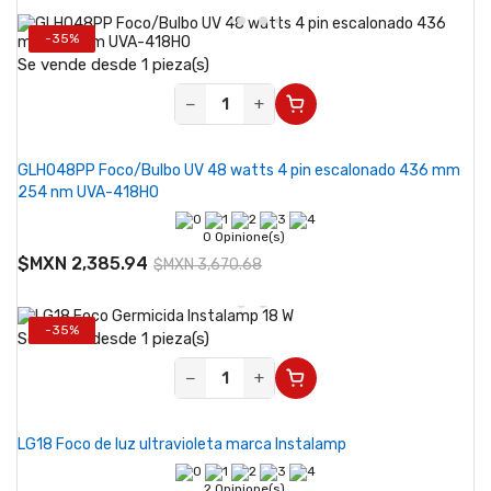
-35%
Se vende desde 1 pieza(s)
−
+
GLHO48PP Foco/Bulbo UV 48 watts 4 pin escalonado 436 mm
254 nm UVA-418HO
0 Opinione(s)
$MXN 2,385.94
$MXN 3,670.68
-35%
Se vende desde 1 pieza(s)
−
+
LG18 Foco de luz ultravioleta marca Instalamp
2 Opinione(s)