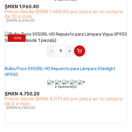
$MXN 1,960.40
Precio desde
$MXN 1,658.80 por pieza en la compra
de 10 o más
$MXN 3,016.00
-30%
Se vende desde 1 pieza(s)
−
+
Bulbo/Foco S950RL-HO Repuesto para Lámpara Sterilight
VP950
2 Opinione(s)
$MXN 4,750.20
Precio desde
$MXN 4,071.60 por pieza en la compra
de 2 o más
$MXN 6,786.00