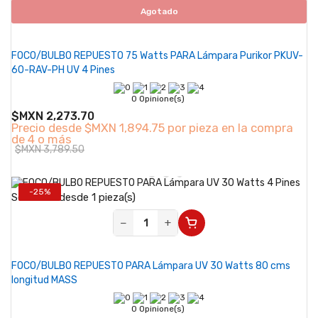
Agotado
FOCO/BULBO REPUESTO 75 Watts PARA Lámpara Purikor PKUV-
60-RAV-PH UV 4 Pines
0 Opinione(s)
$MXN 2,273.70
Precio desde
$MXN 1,894.75 por pieza en la compra
de 4 o más
$MXN 3,789.50
-25%
Se vende desde 1 pieza(s)
−
+
FOCO/BULBO REPUESTO PARA Lámpara UV 30 Watts 80 cms
longitud MASS
0 Opinione(s)