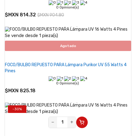
0 Opinione(s)
$MXN 814.32
$MXN 904.80
Se vende desde 1 pieza(s)
Agotado
FOCO/BULBO REPUESTO PARA Lámpara Purikor UV 55 Watts 4
Pines
0 Opinione(s)
$MXN 825.18
-30%
Se vende desde 1 pieza(s)
−
+