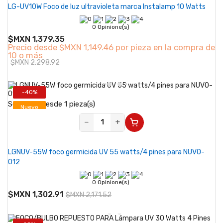
LG-UV10W Foco de luz ultravioleta marca Instalamp 10 Watts
0 Opinione(s)
$MXN 1,379.35
Precio desde
$MXN 1,149.46 por pieza en la compra de
10 o más
$MXN 2,298.92
-40%
Se vende desde 1 pieza(s)
Nuevo
−
+
LGNUV-55W foco germicida UV 55 watts/4 pines para NUVO-
012
0 Opinione(s)
$MXN 1,302.91
$MXN 2,171.52