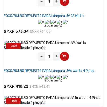
−
+
FOCO/BULBO REPUESTO PARA Lámpara UV 12 Watts
2 Opinione(s)
$MXN 573.04
$MXN 764.05
-35%
Se vende desde 1 pieza(s)
−
+
FOCO/BULBO REPUESTO PARA Lámpara UV6 Watts 4 Pines
3 Opinione(s)
$MXN 418.22
$MXN 643.41
-40%
Se vende desde 1 pieza(s)