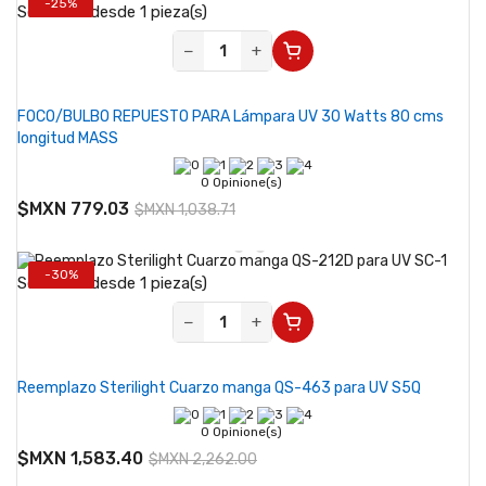
-25%
Se vende desde 1 pieza(s)
−
+
FOCO/BULBO REPUESTO PARA Lámpara UV 30 Watts 80 cms
longitud MASS
0 Opinione(s)
$MXN 779.03
$MXN 1,038.71
-30%
Se vende desde 1 pieza(s)
−
+
Reemplazo Sterilight Cuarzo manga QS-463 para UV S5Q
0 Opinione(s)
$MXN 1,583.40
$MXN 2,262.00