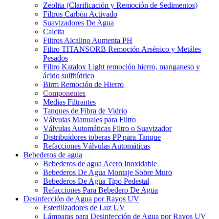
Zeolita (Clarificación y Remoción de Sedimentos)
Filtros Carbón Activado
Suavizadores De Agua
Calcita
Filtros Alcalino Aumenta PH
Filtro TITANSORB Remoción Arsénico y Metáles
Pesados
Filtro Katalox Light remoción hierro, manganeso y
ácido sulfhídrico
Birm Remoción de Hierro
Componentes
Medias Filtrantes
Tanques de Fibra de Vidrio
Válvulas Manuales para Filtro
Válvulas Automáticas Filtro o Suavizador
Distribuidores toberas PP para Tanque
Refacciones Válvulas Automáticas
Bebederos de agua
Bebederos de agua Acero Inoxidable
Bebederos De Agua Montaje Sobre Muro
Bebederos De Agua Tipo Pedestal
Refacciones Para Bebedero De Agua
Desinfección de Agua por Rayos UV
Esterilizadores de Luz UV
Lámparas para Desinfección de Agua por Rayos UV