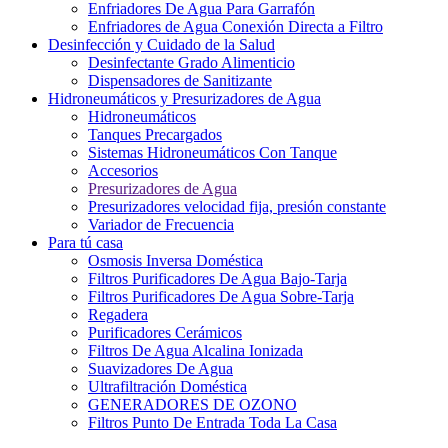
Enfriadores De Agua Para Garrafón
Enfriadores de Agua Conexión Directa a Filtro
Desinfección y Cuidado de la Salud
Desinfectante Grado Alimenticio
Dispensadores de Sanitizante
Hidroneumáticos y Presurizadores de Agua
Hidroneumáticos
Tanques Precargados
Sistemas Hidroneumáticos Con Tanque
Accesorios
Presurizadores de Agua
Presurizadores velocidad fija, presión constante
Variador de Frecuencia
Para tú casa
Osmosis Inversa Doméstica
Filtros Purificadores De Agua Bajo-Tarja
Filtros Purificadores De Agua Sobre-Tarja
Regadera
Purificadores Cerámicos
Filtros De Agua Alcalina Ionizada
Suavizadores De Agua
Ultrafiltración Doméstica
GENERADORES DE OZONO
Filtros Punto De Entrada Toda La Casa