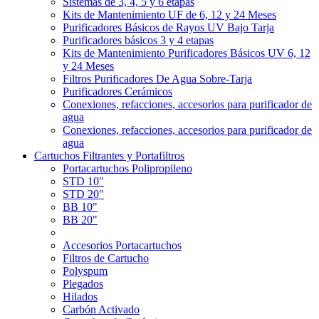
Sistemas de 3, 4, 5 y 6 etapas
Kits de Mantenimiento UF de 6, 12 y 24 Meses
Purificadores Básicos de Rayos UV Bajo Tarja
Purificadores básicos 3 y 4 etapas
Kits de Mantenimiento Purificadores Básicos UV 6, 12
y 24 Meses
Filtros Purificadores De Agua Sobre-Tarja
Purificadores Cerámicos
Conexiones, refacciones, accesorios para purificador de
agua
Conexiones, refacciones, accesorios para purificador de
agua
Cartuchos Filtrantes y Portafiltros
Portacartuchos Polipropileno
STD 10"
STD 20"
BB 10"
BB 20"
Accesorios Portacartuchos
Filtros de Cartucho
Polyspum
Plegados
Hilados
Carbón Activado