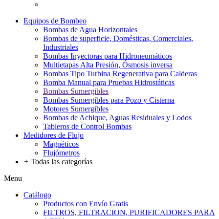
Equipos de Bombeo
Bombas de Agua Horizontales
Bombas de superficie, Domésticas, Comerciales,
Industriales
Bombas Inyectoras para Hidroneumáticos
Multietapas Alta Presión, Ósmosis inversa
Bombas Tipo Turbina Regenerativa para Calderas
Bomba Manual para Pruebas Hidrostáticas
Bombas Sumergibles
Bombas Sumergibles para Pozo y Cisterna
Motores Sumergibles
Bombas de Achique, Aguas Residuales y Lodos
Tableros de Control Bombas
Medidores de Flujo
Magnéticos
Flujómetros
+
Todas las categorías
Menu
Catálogo
Productos con Envío Gratis
FILTROS, FILTRACION, PURIFICADORES PARA