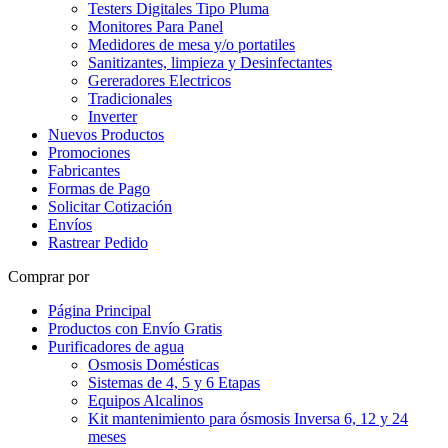
Testers Digitales Tipo Pluma
Monitores Para Panel
Medidores de mesa y/o portatiles
Sanitizantes, limpieza y Desinfectantes
Gereradores Electricos
Tradicionales
Inverter
Nuevos Productos
Promociones
Fabricantes
Formas de Pago
Solicitar Cotización
Envíos
Rastrear Pedido
Comprar por
Página Principal
Productos con Envío Gratis
Purificadores de agua
Osmosis Domésticas
Sistemas de 4, 5 y 6 Etapas
Equipos Alcalinos
Kit mantenimiento para ósmosis Inversa 6, 12 y 24
meses