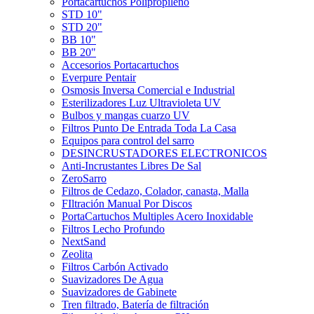
Portacartuchos Polipropileno
STD 10"
STD 20"
BB 10"
BB 20"
Accesorios Portacartuchos
Everpure Pentair
Osmosis Inversa Comercial e Industrial
Esterilizadores Luz Ultravioleta UV
Bulbos y mangas cuarzo UV
Filtros Punto De Entrada Toda La Casa
Equipos para control del sarro
DESINCRUSTADORES ELECTRONICOS
Anti-Incrustantes Libres De Sal
ZeroSarro
Filtros de Cedazo, Colador, canasta, Malla
FIltración Manual Por Discos
PortaCartuchos Multiples Acero Inoxidable
Filtros Lecho Profundo
NextSand
Zeolita
Filtros Carbón Activado
Suavizadores De Agua
Suavizadores de Gabinete
Tren filtrado, Batería de filtración