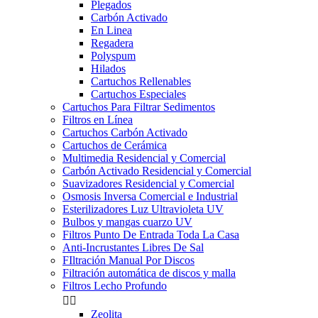
Plegados
Carbón Activado
En Linea
Regadera
Polyspum
Hilados
Cartuchos Rellenables
Cartuchos Especiales
Cartuchos Para Filtrar Sedimentos
Filtros en Línea
Cartuchos Carbón Activado
Cartuchos de Cerámica
Multimedia Residencial y Comercial
Carbón Activado Residencial y Comercial
Suavizadores Residencial y Comercial
Osmosis Inversa Comercial e Industrial
Esterilizadores Luz Ultravioleta UV
Bulbos y mangas cuarzo UV
Filtros Punto De Entrada Toda La Casa
Anti-Incrustantes Libres De Sal
FIltración Manual Por Discos
Filtración automática de discos y malla
Filtros Lecho Profundo


Zeolita