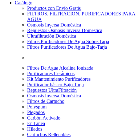
Catálogo
Productos con Envío Gratis
FILTROS, FILTRACION, PURIFICADORES PARA
AGUA
Osmosis Inversa Doméstica
Repuestos Ósmosis Inversa Domestica
Ultrafiltración Doméstica
Filtros Purificadores De Agua Sobre-Tarja
Filtros Purificadores De Agua Bajo-Tarja
Filtros De Agua Alcalina Ionizada
Purificadores Cerámicos
Kit Mantenimiento Purificadores
Purificador básico Bajo Tarja
Repuestos UltraFiltración
Ósmosis Inversa Doméstica
Filtros de Cartucho
Polyspum
Plegados
Carbón Activado
En Linea
Hilados
Cartuchos Rellenables