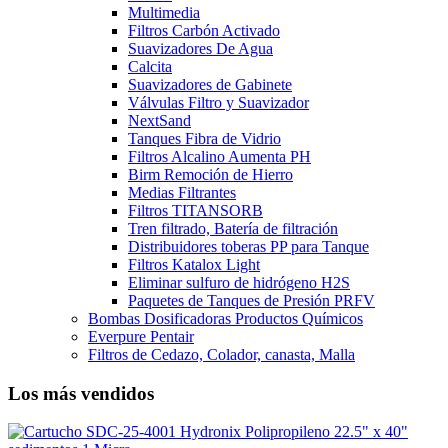
Multimedia
Filtros Carbón Activado
Suavizadores De Agua
Calcita
Suavizadores de Gabinete
Válvulas Filtro y Suavizador
NextSand
Tanques Fibra de Vidrio
Filtros Alcalino Aumenta PH
Birm Remoción de Hierro
Medias Filtrantes
Filtros TITANSORB
Tren filtrado, Batería de filtración
Distribuidores toberas PP para Tanque
Filtros Katalox Light
Eliminar sulfuro de hidrógeno H2S
Paquetes de Tanques de Presión PRFV
Bombas Dosificadoras Productos Químicos
Everpure Pentair
Filtros de Cedazo, Colador, canasta, Malla
Los más vendidos