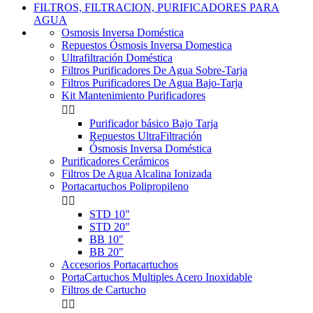
FILTROS, FILTRACION, PURIFICADORES PARA
AGUA
Osmosis Inversa Doméstica
Repuestos Ósmosis Inversa Domestica
Ultrafiltración Doméstica
Filtros Purificadores De Agua Sobre-Tarja
Filtros Purificadores De Agua Bajo-Tarja
Kit Mantenimiento Purificadores


Purificador básico Bajo Tarja
Repuestos UltraFiltración
Ósmosis Inversa Doméstica
Purificadores Cerámicos
Filtros De Agua Alcalina Ionizada
Portacartuchos Polipropileno


STD 10"
STD 20"
BB 10"
BB 20"
Accesorios Portacartuchos
PortaCartuchos Multiples Acero Inoxidable
Filtros de Cartucho

