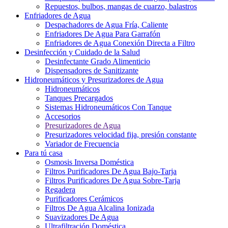
Repuestos, bulbos, mangas de cuarzo, balastros
Enfriadores de Agua
Despachadores de Agua Fría, Caliente
Enfriadores De Agua Para Garrafón
Enfriadores de Agua Conexión Directa a Filtro
Desinfección y Cuidado de la Salud
Desinfectante Grado Alimenticio
Dispensadores de Sanitizante
Hidroneumáticos y Presurizadores de Agua
Hidroneumáticos
Tanques Precargados
Sistemas Hidroneumáticos Con Tanque
Accesorios
Presurizadores de Agua
Presurizadores velocidad fija, presión constante
Variador de Frecuencia
Para tú casa
Osmosis Inversa Doméstica
Filtros Purificadores De Agua Bajo-Tarja
Filtros Purificadores De Agua Sobre-Tarja
Regadera
Purificadores Cerámicos
Filtros De Agua Alcalina Ionizada
Suavizadores De Agua
Ultrafiltración Doméstica