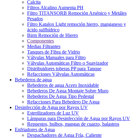
Calcita
Filtros Alcalino Aumenta PH
Filtro TITANSORB Remoción Arsénico y Metáles
Pesados
Filtro Katalox Light remoción hierro, manganeso y
ácido sulfhídrico
Birm Remoción de Hierro
Componentes
Medias Filtrantes
Tanques de Fibra de Vidrio
Válvulas Manuales para Filtro
Válvulas Automáticas Filtro o Suavizador
Distribuidores toberas PP para Tanque
Refacciones Válvulas Automáticas
Bebederos de agua
Bebederos de agua Acero Inoxidable
Bebederos De Agua Montaje Sobre Muro
Bebederos De Agua Tipo Pedestal
Refacciones Para Bebedero De Agua
Desinfección de Agua por Rayos UV
Esterilizadores de Luz UV
Lámparas para Desinfección de Agua por Rayos UV
Repuestos, bulbos, mangas de cuarzo, balastros
Enfriadores de Agua
Despachadores de Agua Fría, Caliente