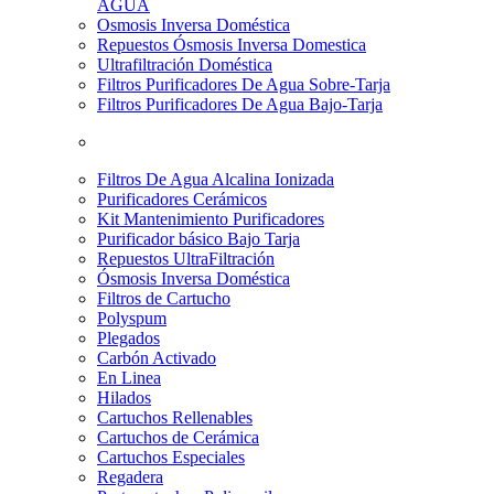
AGUA
Osmosis Inversa Doméstica
Repuestos Ósmosis Inversa Domestica
Ultrafiltración Doméstica
Filtros Purificadores De Agua Sobre-Tarja
Filtros Purificadores De Agua Bajo-Tarja
Filtros De Agua Alcalina Ionizada
Purificadores Cerámicos
Kit Mantenimiento Purificadores
Purificador básico Bajo Tarja
Repuestos UltraFiltración
Ósmosis Inversa Doméstica
Filtros de Cartucho
Polyspum
Plegados
Carbón Activado
En Linea
Hilados
Cartuchos Rellenables
Cartuchos de Cerámica
Cartuchos Especiales
Regadera