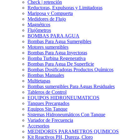
Check | retención
Reductoras, Expulsoras y Limitadoras
Mariposa y Compuerta
Medidores de Flujo
Magnéticos
Flujómetros
BOMBAS PARA AGUA
Bombas Para Agua Sumergibles
Motores sumergibles
Bombas Para Agua Inyectoras
Bomba Turbina Regenerativa
Bombas Para Agua De Superficie
Bombas Dosificadoras Productos Químicos
Bombas Manuales
Multietapas
Bombas sumergibles Para Aguas Residuales
Tableros de Control
EQUIPOS HIDRONEUMATICOS
Tanques Precargados
Equipos Sin Tanque
Sistemas Hidroneumáticos Con Tanque
Variador de Frecuencia
Accesorios
MEDIDORES PARAMETROS QUIMICOS
Kit Reactivos PH, Dureza, Cloro