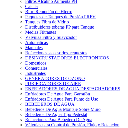
Filtros Alcalino Aumenta PH
Calcita
Birm Remoción de Hierro
Paquetes de Tanques de Presión PRFV
Tanques Fibra de Vidrio
Distribuidores toberas PP para Tanque
Medias Filtrantes
Válvulas Filtro y Suavizador
Automáticas
Manuales
Refacciones, accesorios, repuestos
DESINCRUSTADORES ELECTRONICOS
Domesticos
Comerciales
Industriales
GENERADORES DE OZONO
PURIFICADORES DE AIRE
ENFRIADORES DE AGUA DESPACHADORES
Enfriadores De Agua Para Garrafón
Enfriadores De Agua Para Punto de Uso
BEBEDEROS DE AGUA
Bebederos De Agua Montaje Sobre Muro
Bebederos De Agua Tipo Pedestal
Refacciones Para Bebedero De Agua
Válvulas para Control de Presión, Flujo y Retención