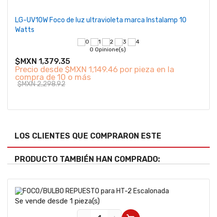
LG-UV10W Foco de luz ultravioleta marca Instalamp 10
Watts
0 Opinione(s)
$MXN 1,379.35
Precio desde
$MXN 1,149.46 por pieza en la
compra de 10 o más
$MXN 2,298.92
LOS CLIENTES QUE COMPRARON ESTE
PRODUCTO TAMBIÉN HAN COMPRADO:
Se vende desde 1 pieza(s)
Se v