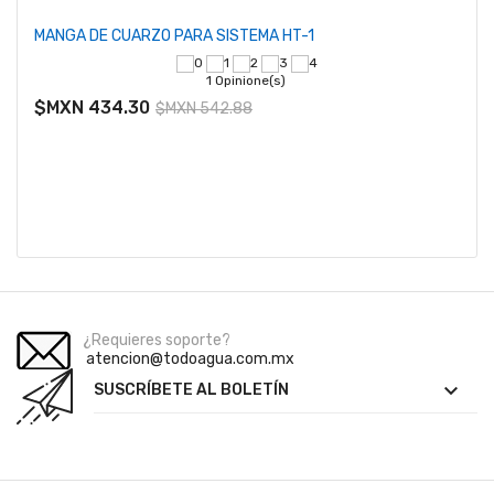
MANGA DE CUARZO PARA SISTEMA HT-1
1 Opinione(s)
$MXN 434.30
$MXN 542.88
¿Requieres soporte?
atencion@todoagua.com.mx

SUSCRÍBETE AL BOLETÍN