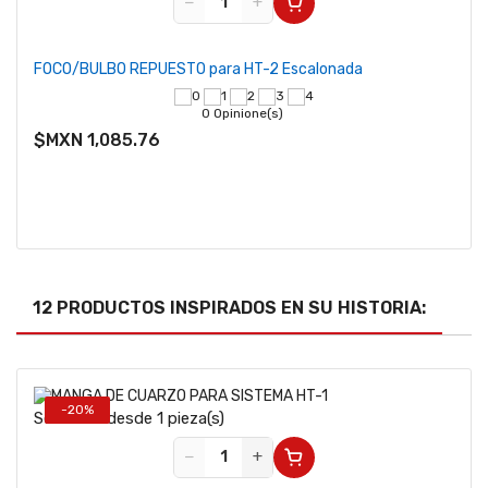
−
+
FOCO/BULBO REPUESTO para HT-2 Escalonada
Bala
0 Opinione(s)
$MXN 1,085.76
$MX
12 PRODUCTOS INSPIRADOS EN SU HISTORIA:
-20%
Se vende desde 1 pieza(s)
−
+