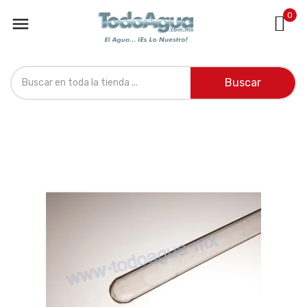
0

Buscar