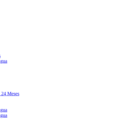
s
agua
y 24 Meses
agua
agua