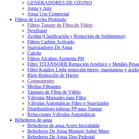
GENERADORES DE OZONO
Agua y Aire
Agua Uso Comercial
Filtros de Lecho Profundo
Filtros Tanque de Fibra de Vidrio
NextSand
Zeolita (Clarificación y Remoción de Sedimentos)
Filtros Carbón Activado
Suavizadores De Agua
Calcita
Filtros Alcalino Aumenta PH
Filtro TITANSORB Remoción Arsénico y Metáles Pesa
Filtro Katalox Light remoción hierro, manganeso y ácido 
Birm Remoción de Hierro
Componentes
Medias Filtrantes
Tanques de Fibra de Vidrio
Válvulas Manuales para Filtro
Válvulas Automáticas Filtro o Suavizador
Distribuidores toberas PP para Tanque
Refacciones Válvulas Automáticas
Bebederos de agua
Bebederos de agua Acero Inoxidable
Bebederos De Agua Montaje Sobre Muro
Bebederos De Agua Tipo Pedestal