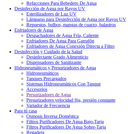
Refacciones Para Bebedero De Agua
Desinfección de Agua por Rayos UV
Esterilizadores de Luz UV
Lámparas para Desinfección de Agua por Rayos UV
Repuestos, bulbos, mangas de cuarzo, balastros
Enfriadores de Agua
Despachadores de Agua Fría, Caliente
Enfriadores De Agua Para Garrafón
Enfriadores de Agua Conexión Directa a Filtro
Desinfección y Cuidado de la Salud
Desinfectante Grado Alimenticio
Dispensadores de Sanitizante
Hidroneumáticos y Presurizadores de Agua
Hidroneumáticos
Tanques Precargados
Sistemas Hidroneumáticos Con Tanque
Accesorios
Presurizadores de Agua
Presurizadores velocidad fija, presión constante
Variador de Frecuencia
Para tú casa
Osmosis Inversa Doméstica
Filtros Purificadores De Agua Bajo-Tarja
Filtros Purificadores De Agua Sobre-Tarja
Regadera