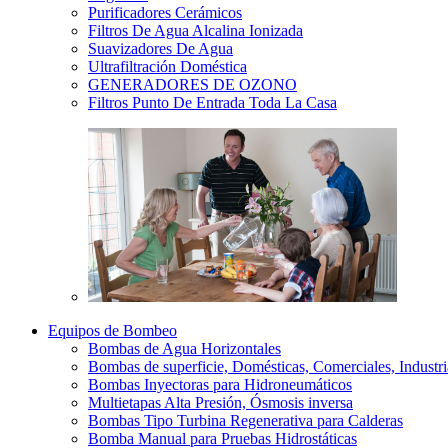
Purificadores Cerámicos
Filtros De Agua Alcalina Ionizada
Suavizadores De Agua
Ultrafiltración Doméstica
GENERADORES DE OZONO
Filtros Punto De Entrada Toda La Casa
Equipos de Bombeo
Bombas de Agua Horizontales
Bombas de superficie, Domésticas, Comerciales, Industri
Bombas Inyectoras para Hidroneumáticos
Multietapas Alta Presión, Ósmosis inversa
Bombas Tipo Turbina Regenerativa para Calderas
Bomba Manual para Pruebas Hidrostáticas