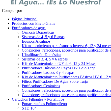
Comprar por
Página Principal
Productos con Envío Gratis
Purificadores de agua
Osmosis Domésticas
Sistemas de 4, 5 y 6 Etapas
Equipos Alcalinos
Kit mantenimiento para ósmosis Inversa 6, 12 y 24 mese
Conexiones, refacciones, accesorios para purificador de 
Ultrafiltración Doméstica
Sistemas de 3, 4, 5 y 6 etapas
Kits de Mantenimiento UF de 6, 12 y 24 Meses
Purificadores Básicos de Rayos UV Bajo Tarja
Purificadores básicos 3 y 4 etapas
Kits de Mantenimiento Purificadores Básicos UV 6, 12 
Filtros Purificadores De Agua Sobre-Tarja
Purificadores Cerámicos
Conexiones, refacciones, accesorios para purificador de 
Conexiones, refacciones, accesorios para purificador de 
Cartuchos Filtrantes y Portafiltros
Portacartuchos Polipropileno
STD 10"