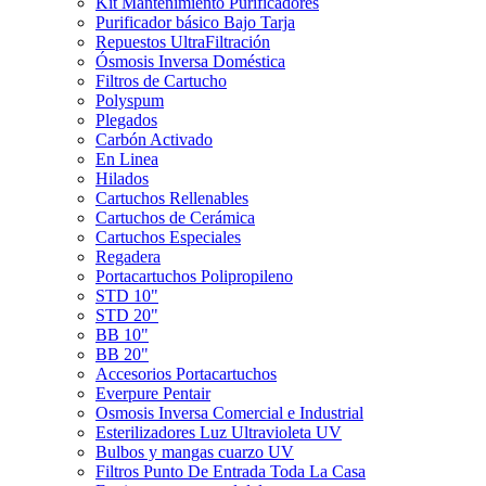
Kit Mantenimiento Purificadores
Purificador básico Bajo Tarja
Repuestos UltraFiltración
Ósmosis Inversa Doméstica
Filtros de Cartucho
Polyspum
Plegados
Carbón Activado
En Linea
Hilados
Cartuchos Rellenables
Cartuchos de Cerámica
Cartuchos Especiales
Regadera
Portacartuchos Polipropileno
STD 10"
STD 20"
BB 10"
BB 20"
Accesorios Portacartuchos
Everpure Pentair
Osmosis Inversa Comercial e Industrial
Esterilizadores Luz Ultravioleta UV
Bulbos y mangas cuarzo UV
Filtros Punto De Entrada Toda La Casa