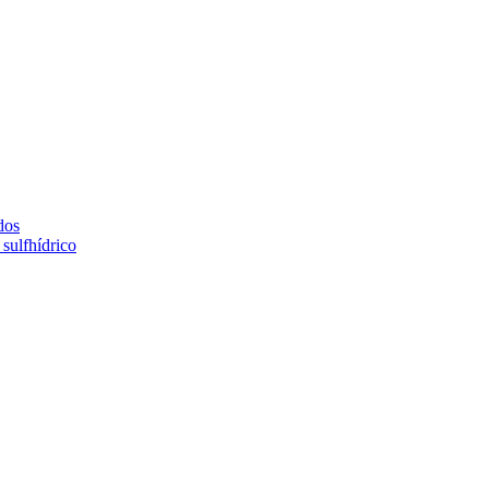
dos
sulfhídrico