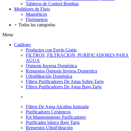
Tableros de Control Bombas
Medidores de Flujo
Magnéticos
Flujómetros
+
Todas las categorías
Menu
Catálogo
Productos con Envío Gratis
FILTROS, FILTRACION, PURIFICADORES PARA
AGUA
Osmosis Inversa Doméstica
Repuestos Ósmosis Inversa Domestica
Ultrafiltración Doméstica
Filtros Purificadores De Agua Sobre-Tarja
Filtros Purificadores De Agua Bajo-Tarja
Filtros De Agua Alcalina Ionizada
Purificadores Cerámicos
Kit Mantenimiento Purificadores
Purificador básico Bajo Tarja
Repuestos UltraFiltración