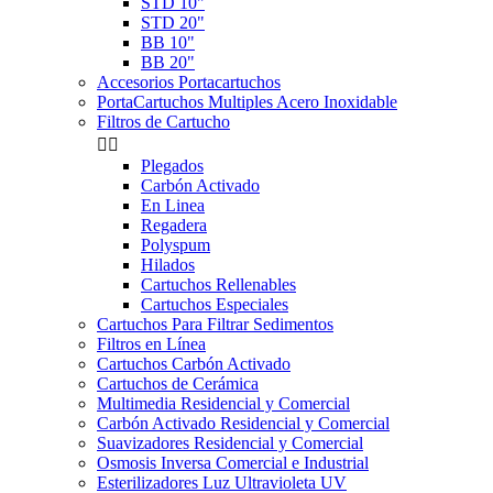
STD 10"
STD 20"
BB 10"
BB 20"
Accesorios Portacartuchos
PortaCartuchos Multiples Acero Inoxidable
Filtros de Cartucho


Plegados
Carbón Activado
En Linea
Regadera
Polyspum
Hilados
Cartuchos Rellenables
Cartuchos Especiales
Cartuchos Para Filtrar Sedimentos
Filtros en Línea
Cartuchos Carbón Activado
Cartuchos de Cerámica
Multimedia Residencial y Comercial
Carbón Activado Residencial y Comercial
Suavizadores Residencial y Comercial
Osmosis Inversa Comercial e Industrial
Esterilizadores Luz Ultravioleta UV