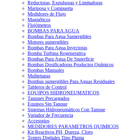
Reductoras, Expulsoras y Limitadoras
Mariposa y Compuerta
Medidores de Flujo
Magnéticos
Flujómetros
BOMBAS PARA AGUA
Bombas Para Agua Sumergibles
Motores sumergibles
Bombas Para Agua Inyectoras
Bomba Turbina Regenerativa
Bombas Para Agua De Superficie
Bombas Dosificadoras Productos Químicos
Bombas Manuales
Multietapas
Bombas sumergibles Para Aguas Residuales
Tableros de Control
EQUIPOS HIDRONEUMATICOS
Tanques Precargados
Equipos Sin Tanque
Sistemas Hidroneumáticos Con Tanque
Variador de Frecuencia
Accesorios
MEDIDORES PARAMETROS QUIMICOS
Kit Reactivos PH, Dureza, Cloro
Testers Digitales Tipo Pluma