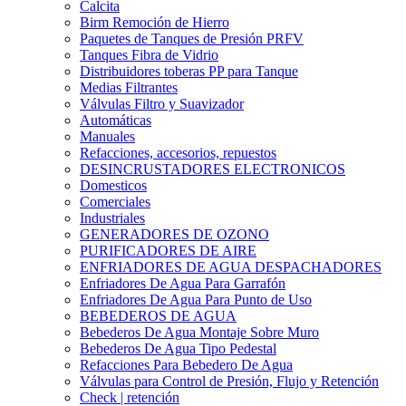
Calcita
Birm Remoción de Hierro
Paquetes de Tanques de Presión PRFV
Tanques Fibra de Vidrio
Distribuidores toberas PP para Tanque
Medias Filtrantes
Válvulas Filtro y Suavizador
Automáticas
Manuales
Refacciones, accesorios, repuestos
DESINCRUSTADORES ELECTRONICOS
Domesticos
Comerciales
Industriales
GENERADORES DE OZONO
PURIFICADORES DE AIRE
ENFRIADORES DE AGUA DESPACHADORES
Enfriadores De Agua Para Garrafón
Enfriadores De Agua Para Punto de Uso
BEBEDEROS DE AGUA
Bebederos De Agua Montaje Sobre Muro
Bebederos De Agua Tipo Pedestal
Refacciones Para Bebedero De Agua
Válvulas para Control de Presión, Flujo y Retención
Check | retención