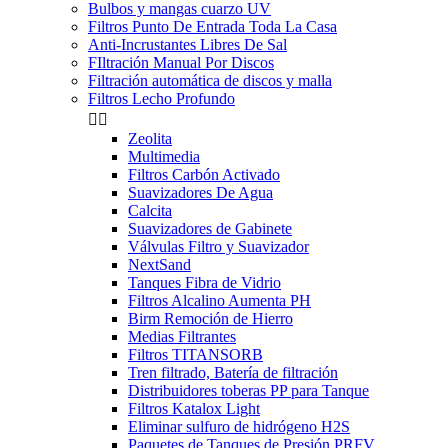
Bulbos y mangas cuarzo UV
Filtros Punto De Entrada Toda La Casa
Anti-Incrustantes Libres De Sal
FIltración Manual Por Discos
Filtración automática de discos y malla
Filtros Lecho Profundo


Zeolita
Multimedia
Filtros Carbón Activado
Suavizadores De Agua
Calcita
Suavizadores de Gabinete
Válvulas Filtro y Suavizador
NextSand
Tanques Fibra de Vidrio
Filtros Alcalino Aumenta PH
Birm Remoción de Hierro
Medias Filtrantes
Filtros TITANSORB
Tren filtrado, Batería de filtración
Distribuidores toberas PP para Tanque
Filtros Katalox Light
Eliminar sulfuro de hidrógeno H2S
Paquetes de Tanques de Presión PRFV