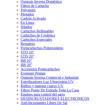
Ósmosis Inversa Doméstica
Filtros de Cartucho
Polyspum
Plegados
Carbón Activado
En Linea
Hilados
Cartuchos Rellenables
Cartuchos de Cerámica
Cartuchos Especiales
Regadera
Portacartuchos Polipropileno
STD 10"
STD 20"
BB 10"
BB 20"
Accesorios Portacartuchos
Everpure Pentair
Osmosis Inversa Comercial e Industrial
Esterilizadores Luz Ultravioleta UV
Bulbos y mangas cuarzo UV
Filtros Punto De Entrada Toda La Casa
Equipos para control del sarro
DESINCRUSTADORES ELECTRONICOS
Anti-Incrustantes Libres De Sal