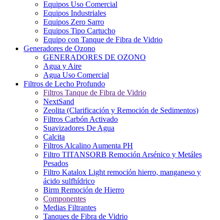
Equipos Uso Comercial
Equipos Industriales
Equipos Zero Sarro
Equipos Tipo Cartucho
Equipo con Tanque de Fibra de Vidrio
Generadores de Ozono
GENERADORES DE OZONO
Agua y Aire
Agua Uso Comercial
Filtros de Lecho Profundo
Filtros Tanque de Fibra de Vidrio
NextSand
Zeolita (Clarificación y Remoción de Sedimentos)
Filtros Carbón Activado
Suavizadores De Agua
Calcita
Filtros Alcalino Aumenta PH
Filtro TITANSORB Remoción Arsénico y Metáles
Pesados
Filtro Katalox Light remoción hierro, manganeso y
ácido sulfhídrico
Birm Remoción de Hierro
Componentes
Medias Filtrantes
Tanques de Fibra de Vidrio