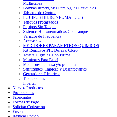
Multietapas
Bombas sumergibles Para Aguas Residuales
Tableros de Control
EQUIPOS HIDRONEUMATICOS
Tanques Precargados
Equipos Sin Tanque
Sistemas Hidroneumáticos Con Tanque
Variador de Frecuencia
Accesorios
MEDIDORES PARAMETROS QUIMICOS
Kit Reactivos PH, Dureza, Cloro
Testers Digitales Tipo Pluma
Monitores Para Panel
Medidores de mesa y/o portatiles
Sanitizantes, limpieza y Desinfectantes
Gereradores Electricos
Tradicionales
Inverter
Nuevos Productos
Promociones
Fabricantes
Formas de Pago
Solicitar Cotización
Envíos
Rastrear Pedido