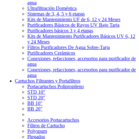
agua
Ultrafiltración Doméstica
Sistemas de 3, 4, 5 y 6 etapas
Kits de Mantenimiento UF de 6, 12 y 24 Meses
Purificadores Básicos de Rayos UV Bajo Tarja
Purificadores básicos 3 y 4 etapas
Kits de Mantenimiento Purificadores Básicos UV 6, 12
y 24 Meses
Filtros Purificadores De Agua Sobre-Tarja
Purificadores Cerámicos
Conexiones, refacciones, accesorios para purificador de
agua
Conexiones, refacciones, accesorios para purificador de
agua
Cartuchos Filtrantes y Portafiltros
Portacartuchos Polipropileno
STD 10"
STD 20"
BB 10"
BB 20"
Accesorios Portacartuchos
Filtros de Cartucho
Polyspum
Plegados