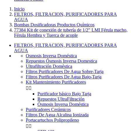
Inicio
FILTROS, FILTRACION, PURIFICADORES PARA
AGUA
Bombas Dosificadoras Productos Químicos
77384 Kit de conexión de tubería de 1/2" LMI Férula macho,
Férula Hembra y Tuerca de acople
FILTROS, FILTRACION, PURIFICADORES PARA
AGUA
Osmosis Inversa Doméstica
Repuestos Ósmosis Inversa Domestica
Ultrafiltración Doméstica
Filtros Purificadores De Agua Sobre-Tarja
Filtros Purificadores De Agua Bajo-Tarja
Kit Mantenimiento Purificadores


Purificador básico Bajo Tarja
Repuestos UltraFiltración
Ósmosis Inversa Doméstica
Purificadores Cerámicos
Filtros De Agua Alcalina Ionizada
Portacartuchos Polipropileno

