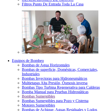
Filtros Punto De Entrada Toda La Casa
Equipos de Bombeo
Bombas de Agua Horizontales
Bombas de superficie, Domésticas, Comerciales,
Industriales
Bombas Inyectoras para Hidroneumáticos
Multietapas Alta Presión, Ósmosis inversa
Bombas Tipo Turbina Regenerativa para Calderas
Bomba Manual para Pruebas Hidrostáticas
Bombas Sumergibles
Bombas Sumergibles para Pozo y Cisterna
Motores Sumergibles
Bombas de Achique, Aguas Residuales y Lodos