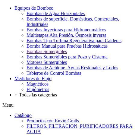
Equipos de Bombeo
Bombas de Agua Horizontales
Bombas de superficie, Domésticas, Comerciales,
Industriales
Bombas Inyectoras para Hidroneumáticos
Multietapas Alta Presión, Ósmosis inversa
Bombas Tipo Turbina Regenerativa para Calderas
Bomba Manual para Pruebas Hidrostáticas
Bombas Sumergibles
Bombas Sumergibles para Pozo y Cisterna
Motores Sumergibles
Bombas de Achique, Aguas Residuales y Lodos
Tableros de Control Bombas
Medidores de Flujo
Magnéticos
Flujómetros
+
Todas las categorías
Menu
Catálogo
Productos con Envío Gratis
FILTROS, FILTRACION, PURIFICADORES PARA
AGUA