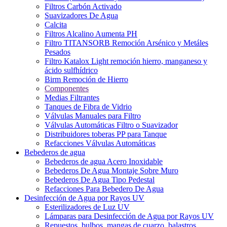
Filtros Carbón Activado
Suavizadores De Agua
Calcita
Filtros Alcalino Aumenta PH
Filtro TITANSORB Remoción Arsénico y Metáles
Pesados
Filtro Katalox Light remoción hierro, manganeso y
ácido sulfhídrico
Birm Remoción de Hierro
Componentes
Medias Filtrantes
Tanques de Fibra de Vidrio
Válvulas Manuales para Filtro
Válvulas Automáticas Filtro o Suavizador
Distribuidores toberas PP para Tanque
Refacciones Válvulas Automáticas
Bebederos de agua
Bebederos de agua Acero Inoxidable
Bebederos De Agua Montaje Sobre Muro
Bebederos De Agua Tipo Pedestal
Refacciones Para Bebedero De Agua
Desinfección de Agua por Rayos UV
Esterilizadores de Luz UV
Lámparas para Desinfección de Agua por Rayos UV
Repuestos, bulbos, mangas de cuarzo, balastros