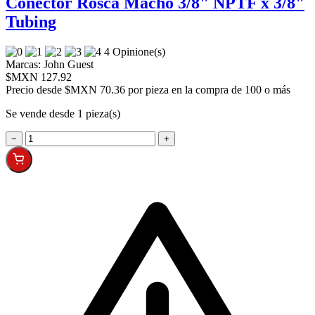
Conector Rosca Macho 3/8" NPTF x 3/8"
Tubing
4 Opinione(s)
Marcas:
John Guest
$MXN 127.92
Precio desde
$MXN 70.36 por pieza en la compra de 100 o más
Se vende desde 1 pieza(s)
−
+