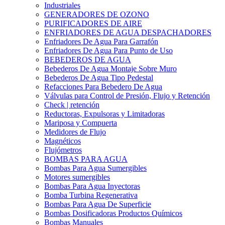
Industriales
GENERADORES DE OZONO
PURIFICADORES DE AIRE
ENFRIADORES DE AGUA DESPACHADORES
Enfriadores De Agua Para Garrafón
Enfriadores De Agua Para Punto de Uso
BEBEDEROS DE AGUA
Bebederos De Agua Montaje Sobre Muro
Bebederos De Agua Tipo Pedestal
Refacciones Para Bebedero De Agua
Válvulas para Control de Presión, Flujo y Retención
Check | retención
Reductoras, Expulsoras y Limitadoras
Mariposa y Compuerta
Medidores de Flujo
Magnéticos
Flujómetros
BOMBAS PARA AGUA
Bombas Para Agua Sumergibles
Motores sumergibles
Bombas Para Agua Inyectoras
Bomba Turbina Regenerativa
Bombas Para Agua De Superficie
Bombas Dosificadoras Productos Químicos
Bombas Manuales