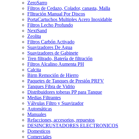
ZeroSarro
Filtros de Cedazo, Colador, canasta, Malla
FIltración Manual Por Discos
PortaCartuchos Multiples Acero Inoxidable
Filtros Lecho Profundo
NextSand
Zeolita
Filtros Carbón Activado
Suavizadores De Agua
Suavizadores de Gabinete
Tren filtrado, Batería de filtración
Filtros Alcalino Aumenta PH
Calcita
Birm Remoción de Hierro
Paquetes de Tanques de Presión PRFV
Tanques Fibra de Vidrio
Distribuidores toberas PP para Tanque
Medias Filtrantes
Válvulas Filtro y Suavizador
Automáticas
Manuales
Refacciones, accesorios, repuestos
DESINCRUSTADORES ELECTRONICOS
Domesticos
Comerciales