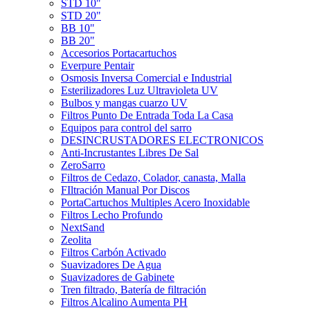
STD 10"
STD 20"
BB 10"
BB 20"
Accesorios Portacartuchos
Everpure Pentair
Osmosis Inversa Comercial e Industrial
Esterilizadores Luz Ultravioleta UV
Bulbos y mangas cuarzo UV
Filtros Punto De Entrada Toda La Casa
Equipos para control del sarro
DESINCRUSTADORES ELECTRONICOS
Anti-Incrustantes Libres De Sal
ZeroSarro
Filtros de Cedazo, Colador, canasta, Malla
FIltración Manual Por Discos
PortaCartuchos Multiples Acero Inoxidable
Filtros Lecho Profundo
NextSand
Zeolita
Filtros Carbón Activado
Suavizadores De Agua
Suavizadores de Gabinete
Tren filtrado, Batería de filtración
Filtros Alcalino Aumenta PH