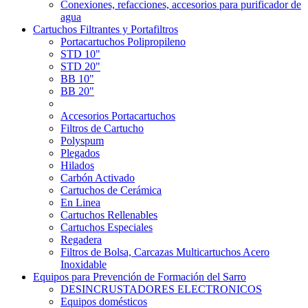
Conexiones, refacciones, accesorios para purificador de
agua
Cartuchos Filtrantes y Portafiltros
Portacartuchos Polipropileno
STD 10"
STD 20"
BB 10"
BB 20"
Accesorios Portacartuchos
Filtros de Cartucho
Polyspum
Plegados
Hilados
Carbón Activado
Cartuchos de Cerámica
En Linea
Cartuchos Rellenables
Cartuchos Especiales
Regadera
Filtros de Bolsa, Carcazas Multicartuchos Acero
Inoxidable
Equipos para Prevención de Formación del Sarro
DESINCRUSTADORES ELECTRONICOS
Equipos domésticos