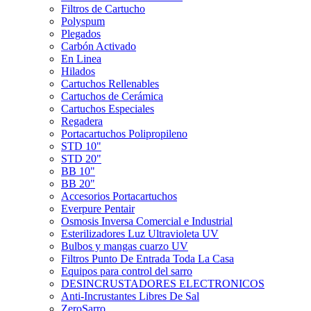
Filtros de Cartucho
Polyspum
Plegados
Carbón Activado
En Linea
Hilados
Cartuchos Rellenables
Cartuchos de Cerámica
Cartuchos Especiales
Regadera
Portacartuchos Polipropileno
STD 10"
STD 20"
BB 10"
BB 20"
Accesorios Portacartuchos
Everpure Pentair
Osmosis Inversa Comercial e Industrial
Esterilizadores Luz Ultravioleta UV
Bulbos y mangas cuarzo UV
Filtros Punto De Entrada Toda La Casa
Equipos para control del sarro
DESINCRUSTADORES ELECTRONICOS
Anti-Incrustantes Libres De Sal
ZeroSarro