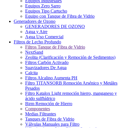
Equipos Industriales
Equipos Zero Sarro
Equipos Tipo Cartucho
Equipo con Tanque de Fibra de Vidrio
Generadores de Ozono
GENERADORES DE OZONO
Agua y Aire
Agua Uso Comercial
Filtros de Lecho Profundo
Filtros Tanque de Fibra de Vidrio
NextSand
Zeolita (Clarificación y Remoción de Sedimentos)
Filtros Carbón Activado
Suavizadores De Agua
Calcita
Filtros Alcalino Aumenta PH
Filtro TITANSORB Remoción Arsénico y Metáles
Pesados
Filtro Katalox Light remoción hierro, manganeso y
ácido sulfhídrico
Birm Remoción de Hierro
Componentes
Medias Filtrantes
Tanques de Fibra de Vidrio
Válvulas Manuales para Filtro