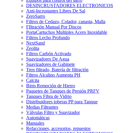
Equipos para control del sarro
DESINCRUSTADORES ELECTRONICOS
Anti-Incrustantes Libres De Sal
ZeroSarro
Filtros de Cedazo, Colador, canasta, Malla
FIltración Manual Por Discos
PortaCartuchos Multiples Acero Inoxidable
Filtros Lecho Profundo
NextSand
Zeolita
Filtros Carbón Activado
Suavizadores De Agua
Suavizadores de Gabinete
Tren filtrado, Batería de filtración
Filtros Alcalino Aumenta PH
Calcita
Birm Remoción de Hierro
Paquetes de Tanques de Presión PRFV
Tanques Fibra de Vidrio
Distribuidores toberas PP para Tanque
Medias Filtrantes
Válvulas Filtro y Suavizador
Automáticas
Manuales
Refacciones, accesorios, repuestos