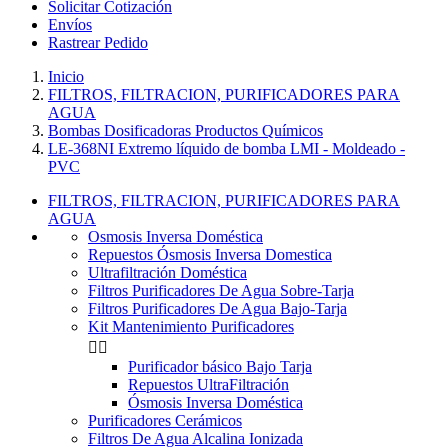
Solicitar Cotización
Envíos
Rastrear Pedido
Inicio
FILTROS, FILTRACION, PURIFICADORES PARA
AGUA
Bombas Dosificadoras Productos Químicos
LE-368NI Extremo líquido de bomba LMI - Moldeado -
PVC
FILTROS, FILTRACION, PURIFICADORES PARA
AGUA
Osmosis Inversa Doméstica
Repuestos Ósmosis Inversa Domestica
Ultrafiltración Doméstica
Filtros Purificadores De Agua Sobre-Tarja
Filtros Purificadores De Agua Bajo-Tarja
Kit Mantenimiento Purificadores


Purificador básico Bajo Tarja
Repuestos UltraFiltración
Ósmosis Inversa Doméstica
Purificadores Cerámicos
Filtros De Agua Alcalina Ionizada