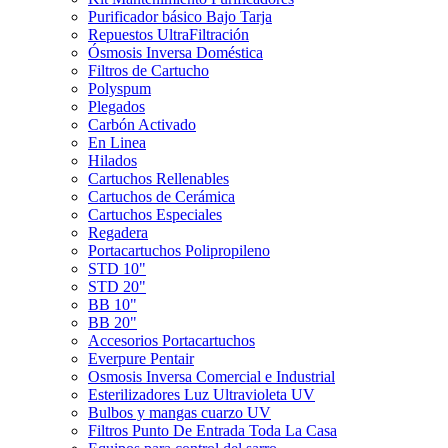
Purificador básico Bajo Tarja
Repuestos UltraFiltración
Ósmosis Inversa Doméstica
Filtros de Cartucho
Polyspum
Plegados
Carbón Activado
En Linea
Hilados
Cartuchos Rellenables
Cartuchos de Cerámica
Cartuchos Especiales
Regadera
Portacartuchos Polipropileno
STD 10"
STD 20"
BB 10"
BB 20"
Accesorios Portacartuchos
Everpure Pentair
Osmosis Inversa Comercial e Industrial
Esterilizadores Luz Ultravioleta UV
Bulbos y mangas cuarzo UV
Filtros Punto De Entrada Toda La Casa