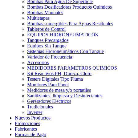
Bombas Para Agua De Superficie
Bombas Dosificadoras Productos Químicos
Bombas Manuales
Multietapas
Bombas sumergibles Para Aguas Residuales
Tableros de Control
EQUIPOS HIDRONEUMATICOS
Tanques Precargados
Equipos Sin Tanque
Sistemas Hidroneumáticos Con Tanque
Variador de Frecuencia
Accesorios
MEDIDORES PARAMETROS QUIMICOS
Kit Reactivos PH, Dureza, Cloro
Testers Digitales Tipo Pluma
Monitores Para Panel
Medidores de mesa y/o portatiles
Sanitizantes, limpieza y Desinfectantes
Gereradores Electricos
Tradicionales
Inverter
Nuevos Productos
Promociones
Fabricantes
Formas de Pago