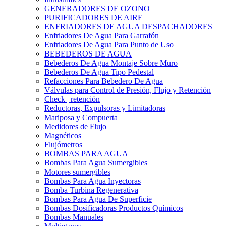
GENERADORES DE OZONO
PURIFICADORES DE AIRE
ENFRIADORES DE AGUA DESPACHADORES
Enfriadores De Agua Para Garrafón
Enfriadores De Agua Para Punto de Uso
BEBEDEROS DE AGUA
Bebederos De Agua Montaje Sobre Muro
Bebederos De Agua Tipo Pedestal
Refacciones Para Bebedero De Agua
Válvulas para Control de Presión, Flujo y Retención
Check | retención
Reductoras, Expulsoras y Limitadoras
Mariposa y Compuerta
Medidores de Flujo
Magnéticos
Flujómetros
BOMBAS PARA AGUA
Bombas Para Agua Sumergibles
Motores sumergibles
Bombas Para Agua Inyectoras
Bomba Turbina Regenerativa
Bombas Para Agua De Superficie
Bombas Dosificadoras Productos Químicos
Bombas Manuales