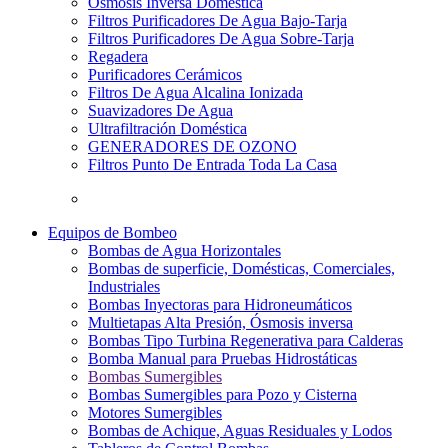
Osmosis Inversa Doméstica
Filtros Purificadores De Agua Bajo-Tarja
Filtros Purificadores De Agua Sobre-Tarja
Regadera
Purificadores Cerámicos
Filtros De Agua Alcalina Ionizada
Suavizadores De Agua
Ultrafiltración Doméstica
GENERADORES DE OZONO
Filtros Punto De Entrada Toda La Casa
Equipos de Bombeo
Bombas de Agua Horizontales
Bombas de superficie, Domésticas, Comerciales,
Industriales
Bombas Inyectoras para Hidroneumáticos
Multietapas Alta Presión, Ósmosis inversa
Bombas Tipo Turbina Regenerativa para Calderas
Bomba Manual para Pruebas Hidrostáticas
Bombas Sumergibles
Bombas Sumergibles para Pozo y Cisterna
Motores Sumergibles
Bombas de Achique, Aguas Residuales y Lodos