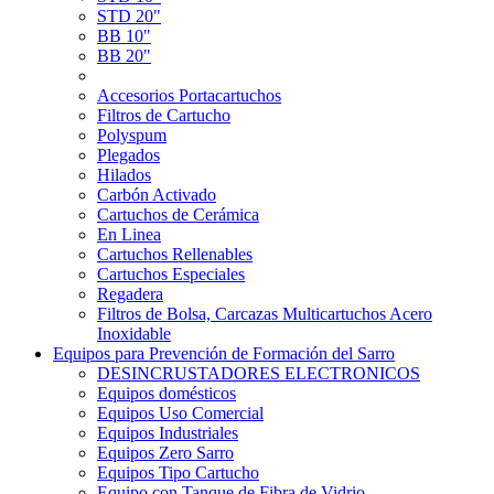
STD 20"
BB 10"
BB 20"
Accesorios Portacartuchos
Filtros de Cartucho
Polyspum
Plegados
Hilados
Carbón Activado
Cartuchos de Cerámica
En Linea
Cartuchos Rellenables
Cartuchos Especiales
Regadera
Filtros de Bolsa, Carcazas Multicartuchos Acero
Inoxidable
Equipos para Prevención de Formación del Sarro
DESINCRUSTADORES ELECTRONICOS
Equipos domésticos
Equipos Uso Comercial
Equipos Industriales
Equipos Zero Sarro
Equipos Tipo Cartucho
Equipo con Tanque de Fibra de Vidrio