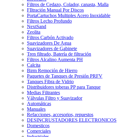
Filtros de Cedazo, Colador, canasta, Malla
FIltración Manual Por Discos
PortaCartuchos Multiples Acero Inoxidable
Filtros Lecho Profundo
NextSand
Zeolita
Filtros Carbón Activado
Suavizadores De Agua
Suavizadores de Gabinete
Tren filtrado, Batería de filtración
Filtros Alcalino Aumenta PH
Calcita
Birm Remoción de Hierro
Paquetes de Tanques de Presión PRFV
Tanques Fibra de Vidrio
Distribuidores toberas PP para Tanque
Medias Filtrantes
Válvulas Filtro y Suavizador
Automáticas
Manuales
Refacciones, accesorios, repuestos
DESINCRUSTADORES ELECTRONICOS
Domesticos
Comerciales
Industriales