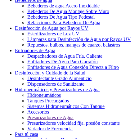
Bebederos de agua
Bebederos de agua Acero Inoxidable
Bebederos De Agua Montaje Sobre Muro
Bebederos De Agua Tipo Pedestal
Refacciones Para Bebedero De Agua
Desinfección de Agua por Rayos UV
Esterilizadores de Luz UV
Lámparas para Desinfección de Agua por Rayos UV
Repuestos, bulbos, mangas de cuarzo, balastros
Enfriadores de Agua
Despachadores de Agua Fría, Caliente
Enfriadores De Agua Para Garrafón
Enfriadores de Agua Conexión Directa a Filtro
Desinfección y Cuidado de la Salud
Desinfectante Grado Alimenticio
Dispensadores de Sanitizante
Hidroneumáticos y Presurizadores de Agua
Hidroneumáticos
Tanques Precargados
Sistemas Hidroneumáticos Con Tanque
Accesorios
Presurizadores de Agua
Presurizadores velocidad fija, presión constante
Variador de Frecuencia
Para tú casa