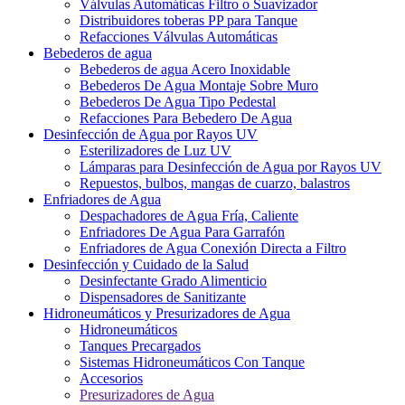
Válvulas Automáticas Filtro o Suavizador
Distribuidores toberas PP para Tanque
Refacciones Válvulas Automáticas
Bebederos de agua
Bebederos de agua Acero Inoxidable
Bebederos De Agua Montaje Sobre Muro
Bebederos De Agua Tipo Pedestal
Refacciones Para Bebedero De Agua
Desinfección de Agua por Rayos UV
Esterilizadores de Luz UV
Lámparas para Desinfección de Agua por Rayos UV
Repuestos, bulbos, mangas de cuarzo, balastros
Enfriadores de Agua
Despachadores de Agua Fría, Caliente
Enfriadores De Agua Para Garrafón
Enfriadores de Agua Conexión Directa a Filtro
Desinfección y Cuidado de la Salud
Desinfectante Grado Alimenticio
Dispensadores de Sanitizante
Hidroneumáticos y Presurizadores de Agua
Hidroneumáticos
Tanques Precargados
Sistemas Hidroneumáticos Con Tanque
Accesorios
Presurizadores de Agua