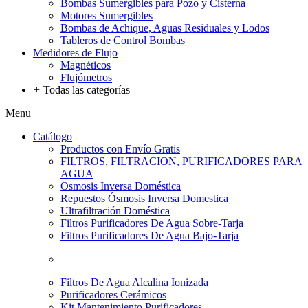
Bombas Sumergibles para Pozo y Cisterna
Motores Sumergibles
Bombas de Achique, Aguas Residuales y Lodos
Tableros de Control Bombas
Medidores de Flujo
Magnéticos
Flujómetros
+
Todas las categorías
Menu
Catálogo
Productos con Envío Gratis
FILTROS, FILTRACION, PURIFICADORES PARA
AGUA
Osmosis Inversa Doméstica
Repuestos Ósmosis Inversa Domestica
Ultrafiltración Doméstica
Filtros Purificadores De Agua Sobre-Tarja
Filtros Purificadores De Agua Bajo-Tarja
Filtros De Agua Alcalina Ionizada
Purificadores Cerámicos
Kit Mantenimiento Purificadores