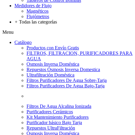
Tableros de Control Bombas
Medidores de Flujo
Magnéticos
Flujómetros
+
Todas las categorías
Menu
Catálogo
Productos con Envío Gratis
FILTROS, FILTRACION, PURIFICADORES PARA
AGUA
Osmosis Inversa Doméstica
Repuestos Ósmosis Inversa Domestica
Ultrafiltración Doméstica
Filtros Purificadores De Agua Sobre-Tarja
Filtros Purificadores De Agua Bajo-Tarja
Filtros De Agua Alcalina Ionizada
Purificadores Cerámicos
Kit Mantenimiento Purificadores
Purificador básico Bajo Tarja
Repuestos UltraFiltración
Ósmosis Inversa Doméstica