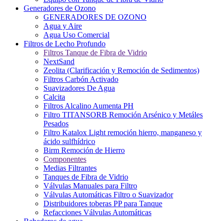
Generadores de Ozono
GENERADORES DE OZONO
Agua y Aire
Agua Uso Comercial
Filtros de Lecho Profundo
Filtros Tanque de Fibra de Vidrio
NextSand
Zeolita (Clarificación y Remoción de Sedimentos)
Filtros Carbón Activado
Suavizadores De Agua
Calcita
Filtros Alcalino Aumenta PH
Filtro TITANSORB Remoción Arsénico y Metáles
Pesados
Filtro Katalox Light remoción hierro, manganeso y
ácido sulfhídrico
Birm Remoción de Hierro
Componentes
Medias Filtrantes
Tanques de Fibra de Vidrio
Válvulas Manuales para Filtro
Válvulas Automáticas Filtro o Suavizador
Distribuidores toberas PP para Tanque
Refacciones Válvulas Automáticas