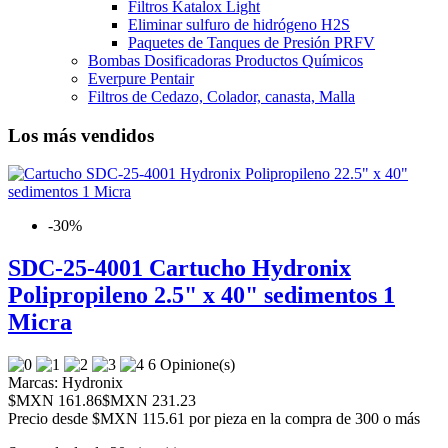
Filtros Katalox Light
Eliminar sulfuro de hidrógeno H2S
Paquetes de Tanques de Presión PRFV
Bombas Dosificadoras Productos Químicos
Everpure Pentair
Filtros de Cedazo, Colador, canasta, Malla
Los más vendidos
-30%
SDC-25-4001 Cartucho Hydronix
Polipropileno 2.5" x 40" sedimentos 1
Micra
6 Opinione(s)
Marcas:
Hydronix
$MXN 161.86
$MXN 231.23
Precio desde
$MXN 115.61 por pieza en la compra de 300 o más