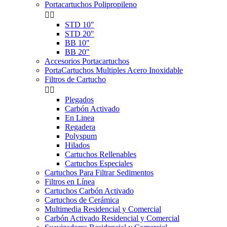
Portacartuchos Polipropileno


STD 10"
STD 20"
BB 10"
BB 20"
Accesorios Portacartuchos
PortaCartuchos Multiples Acero Inoxidable
Filtros de Cartucho


Plegados
Carbón Activado
En Linea
Regadera
Polyspum
Hilados
Cartuchos Rellenables
Cartuchos Especiales
Cartuchos Para Filtrar Sedimentos
Filtros en Línea
Cartuchos Carbón Activado
Cartuchos de Cerámica
Multimedia Residencial y Comercial
Carbón Activado Residencial y Comercial