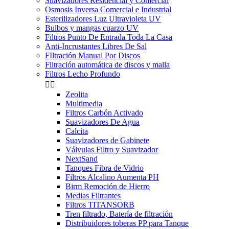
Suavizadores Residencial y Comercial
Osmosis Inversa Comercial e Industrial
Esterilizadores Luz Ultravioleta UV
Bulbos y mangas cuarzo UV
Filtros Punto De Entrada Toda La Casa
Anti-Incrustantes Libres De Sal
FIltración Manual Por Discos
Filtración automática de discos y malla
Filtros Lecho Profundo


Zeolita
Multimedia
Filtros Carbón Activado
Suavizadores De Agua
Calcita
Suavizadores de Gabinete
Válvulas Filtro y Suavizador
NextSand
Tanques Fibra de Vidrio
Filtros Alcalino Aumenta PH
Birm Remoción de Hierro
Medias Filtrantes
Filtros TITANSORB
Tren filtrado, Batería de filtración
Distribuidores toberas PP para Tanque