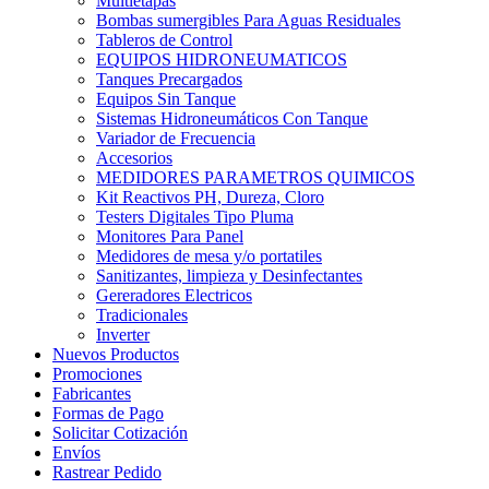
Multietapas
Bombas sumergibles Para Aguas Residuales
Tableros de Control
EQUIPOS HIDRONEUMATICOS
Tanques Precargados
Equipos Sin Tanque
Sistemas Hidroneumáticos Con Tanque
Variador de Frecuencia
Accesorios
MEDIDORES PARAMETROS QUIMICOS
Kit Reactivos PH, Dureza, Cloro
Testers Digitales Tipo Pluma
Monitores Para Panel
Medidores de mesa y/o portatiles
Sanitizantes, limpieza y Desinfectantes
Gereradores Electricos
Tradicionales
Inverter
Nuevos Productos
Promociones
Fabricantes
Formas de Pago
Solicitar Cotización
Envíos
Rastrear Pedido