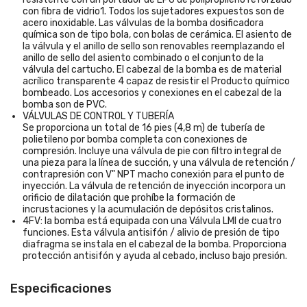
con fibra de vidrio1. Todos los sujetadores expuestos son de
acero inoxidable. Las válvulas de la bomba dosificadora
química son de tipo bola, con bolas de cerámica. El asiento de
la válvula y el anillo de sello son renovables reemplazando el
anillo de sello del asiento combinado o el conjunto de la
válvula del cartucho. El cabezal de la bomba es de material
acrílico transparente 4 capaz de resistir el Producto químico
bombeado. Los accesorios y conexiones en el cabezal de la
bomba son de PVC.
VÁLVULAS DE CONTROL Y TUBERÍA
Se proporciona un total de 16 pies (4,8 m) de tubería de
polietileno por bomba completa con conexiones de
compresión. Incluye una válvula de pie con filtro integral de
una pieza para la línea de succión, y una válvula de retención /
contrapresión con V" NPT macho conexión para el punto de
inyección. La válvula de retención de inyección incorpora un
orificio de dilatación que prohíbe la formación de
incrustaciones y la acumulación de depósitos cristalinos.
4FV: la bomba está equipada con una Válvula LMI de cuatro
funciones. Esta válvula antisifón / alivio de presión de tipo
diafragma se instala en el cabezal de la bomba. Proporciona
protección antisifón y ayuda al cebado, incluso bajo presión.
Especificaciones