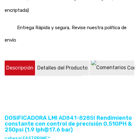
encriptada)
Entrega Rápida y segura, Revise nuestra política de
envío
Descripción
Detalles del Producto
Come
Preguntas sobre el producto
(0)
DOSIFICADORA LMI
AD841
-828SI
Rendimiento
constante con control de precisión 0.51GPH &
250psi (1.9 lph@17.6 bar)
cabezal FASTPRIME™