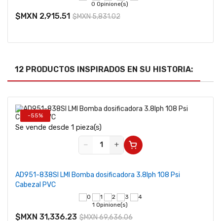
0 Opinione(s)
$MXN 2,915.51
$MXN 5,831.02
12 PRODUCTOS INSPIRADOS EN SU HISTORIA:
-55%
Se vende desde 1 pieza(s)
−
+
AD951-838SI LMI Bomba dosificadora 3.8lph 108 Psi
Cabezal PVC
1 Opinione(s)
$MXN 31,336.23
$MXN 69,636.06