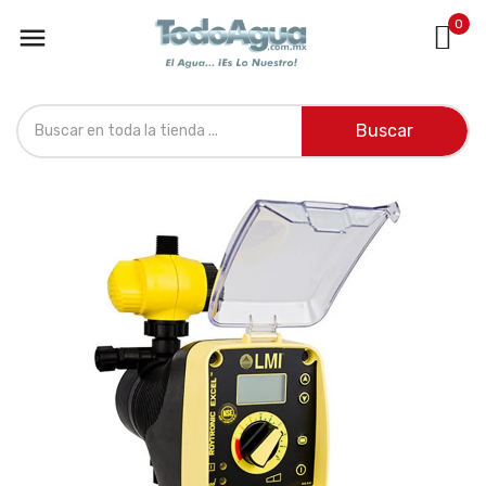
0

Buscar