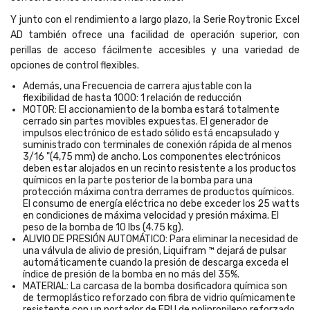
Y junto con el rendimiento a largo plazo, la Serie Roytronic Excel
AD también ofrece una facilidad de operación superior, con
perillas de acceso fácilmente accesibles y una variedad de
opciones de control flexibles.
Además, una Frecuencia de carrera ajustable con la
flexibilidad de hasta 1000: 1 relación de reducción
MOTOR: El accionamiento de la bomba estará totalmente
cerrado sin partes movibles expuestas. El generador de
impulsos electrónico de estado sólido está encapsulado y
suministrado con terminales de conexión rápida de al menos
3/16 "(4,75 mm) de ancho. Los componentes electrónicos
deben estar alojados en un recinto resistente a los productos
químicos en la parte posterior de la bomba para una
protección máxima contra derrames de productos químicos.
El consumo de energía eléctrica no debe exceder los 25 watts
en condiciones de máxima velocidad y presión máxima. El
peso de la bomba de 10 lbs (4.75 kg).
ALIVIO DE PRESIÓN AUTOMÁTICO: Para eliminar la necesidad de
una válvula de alivio de presión, Liquifram ™ dejará de pulsar
automáticamente cuando la presión de descarga exceda el
índice de presión de la bomba en no más del 35%.
MATERIAL: La carcasa de la bomba dosificadora química son
de termoplástico reforzado con fibra de vidrio químicamente
resistente con un portador de EPU de polipropileno reforzado