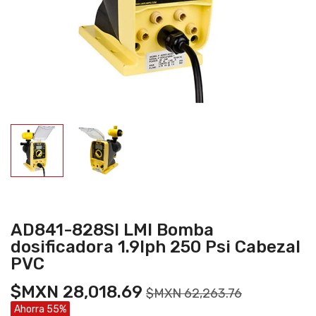
AD841-828SI LMI Bomba
dosificadora 1.9lph 250 Psi Cabezal
PVC
$MXN 28,018.69
$MXN 62,263.76
Ahorra 55%