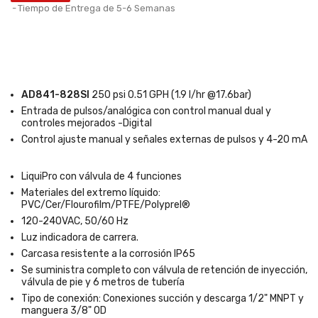
Tiempo de Entrega de 5-6 Semanas
AD841
-828SI
250 psi 0.51 GPH (1.9 l/hr @17.6bar)
Entrada de pulsos/analógica con control manual dual y
controles mejorados -Digital
Control ajuste manual y señales externas de pulsos y 4-20 mA
LiquiPro con válvula de 4 funciones
Materiales del extremo líquido:
PVC/Cer/Flourofilm/PTFE/Polyprel®
120-240VAC, 50/60 Hz
Luz indicadora de carrera.
Carcasa resistente a la corrosión IP65
Se suministra completo con válvula de retención de inyección,
válvula de pie y 6 metros de tubería
Tipo de conexión: Conexiones succión y descarga 1/2" MNPT y
manguera 3/8" OD