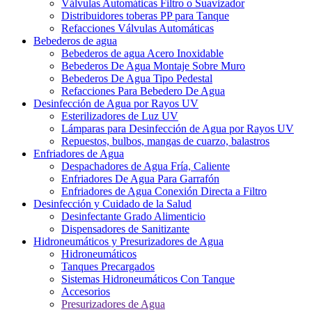
Válvulas Automáticas Filtro o Suavizador
Distribuidores toberas PP para Tanque
Refacciones Válvulas Automáticas
Bebederos de agua
Bebederos de agua Acero Inoxidable
Bebederos De Agua Montaje Sobre Muro
Bebederos De Agua Tipo Pedestal
Refacciones Para Bebedero De Agua
Desinfección de Agua por Rayos UV
Esterilizadores de Luz UV
Lámparas para Desinfección de Agua por Rayos UV
Repuestos, bulbos, mangas de cuarzo, balastros
Enfriadores de Agua
Despachadores de Agua Fría, Caliente
Enfriadores De Agua Para Garrafón
Enfriadores de Agua Conexión Directa a Filtro
Desinfección y Cuidado de la Salud
Desinfectante Grado Alimenticio
Dispensadores de Sanitizante
Hidroneumáticos y Presurizadores de Agua
Hidroneumáticos
Tanques Precargados
Sistemas Hidroneumáticos Con Tanque
Accesorios
Presurizadores de Agua