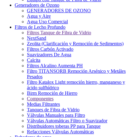
Generadores de Ozono
GENERADORES DE OZONO
Agua y Aire
Agua Uso Comercial
Filtros de Lecho Profundo
Filtros Tanque de Fibra de Vidrio
NextSand
Zeolita (Clarificación y Remoción de Sedimentos)
Filtros Carbón Activado
Suavizadores De Agua
Calcita
Filtros Alcalino Aumenta PH
Filtro TITANSORB Remoción Arsénico y Metáles
Pesados
Filtro Katalox Light remoción hierro, manganeso y
ácido sulfhídrico
Birm Remoción de Hierro
Componentes
Medias Filtrantes
Tanques de Fibra de Vidrio
Válvulas Manuales para Filtro
Válvulas Automáticas Filtro o Suavizador
Distribuidores toberas PP para Tanque
Refacciones Válvulas Automáticas