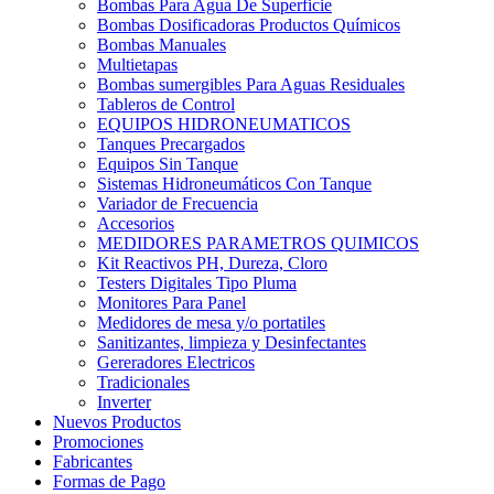
Bombas Para Agua De Superficie
Bombas Dosificadoras Productos Químicos
Bombas Manuales
Multietapas
Bombas sumergibles Para Aguas Residuales
Tableros de Control
EQUIPOS HIDRONEUMATICOS
Tanques Precargados
Equipos Sin Tanque
Sistemas Hidroneumáticos Con Tanque
Variador de Frecuencia
Accesorios
MEDIDORES PARAMETROS QUIMICOS
Kit Reactivos PH, Dureza, Cloro
Testers Digitales Tipo Pluma
Monitores Para Panel
Medidores de mesa y/o portatiles
Sanitizantes, limpieza y Desinfectantes
Gereradores Electricos
Tradicionales
Inverter
Nuevos Productos
Promociones
Fabricantes
Formas de Pago