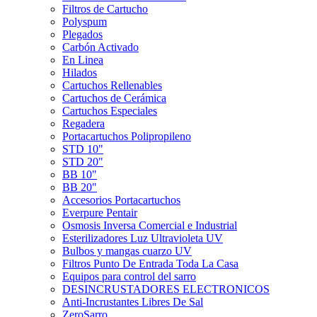
Filtros de Cartucho
Polyspum
Plegados
Carbón Activado
En Linea
Hilados
Cartuchos Rellenables
Cartuchos de Cerámica
Cartuchos Especiales
Regadera
Portacartuchos Polipropileno
STD 10"
STD 20"
BB 10"
BB 20"
Accesorios Portacartuchos
Everpure Pentair
Osmosis Inversa Comercial e Industrial
Esterilizadores Luz Ultravioleta UV
Bulbos y mangas cuarzo UV
Filtros Punto De Entrada Toda La Casa
Equipos para control del sarro
DESINCRUSTADORES ELECTRONICOS
Anti-Incrustantes Libres De Sal
ZeroSarro