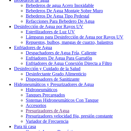
Bebederos de agua
Bebederos de agua Acero Inoxidable
Bebederos De Agua Montaje Sobre Muro
Bebederos De Agua Tipo Pedestal
Refacciones Para Bebedero De Agua
Desinfección de Agua por Rayos UV
Esterilizadores de Luz UV
Lámparas para Desinfección de Agua por Rayos UV
Repuestos, bulbos, mangas de cuarzo, balastros
Enfriadores de Agua
Despachadores de Agua Fría, Caliente
Enfriadores De Agua Para Garrafón
Enfriadores de Agua Conexión Directa a Filtro
Desinfección y Cuidado de la Salud
Desinfectante Grado Alimenticio
Dispensadores de Sanitizante
Hidroneumáticos y Presurizadores de Agua
Hidroneumáticos
Tanques Precargados
Sistemas Hidroneumáticos Con Tanque
Accesorios
Presurizadores de Agua
Presurizadores velocidad fija, presión constante
Variador de Frecuencia
Para tú casa