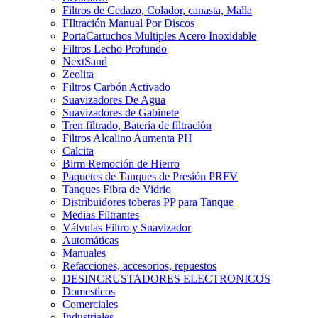
Filtros de Cedazo, Colador, canasta, Malla
FIltración Manual Por Discos
PortaCartuchos Multiples Acero Inoxidable
Filtros Lecho Profundo
NextSand
Zeolita
Filtros Carbón Activado
Suavizadores De Agua
Suavizadores de Gabinete
Tren filtrado, Batería de filtración
Filtros Alcalino Aumenta PH
Calcita
Birm Remoción de Hierro
Paquetes de Tanques de Presión PRFV
Tanques Fibra de Vidrio
Distribuidores toberas PP para Tanque
Medias Filtrantes
Válvulas Filtro y Suavizador
Automáticas
Manuales
Refacciones, accesorios, repuestos
DESINCRUSTADORES ELECTRONICOS
Domesticos
Comerciales
Industriales