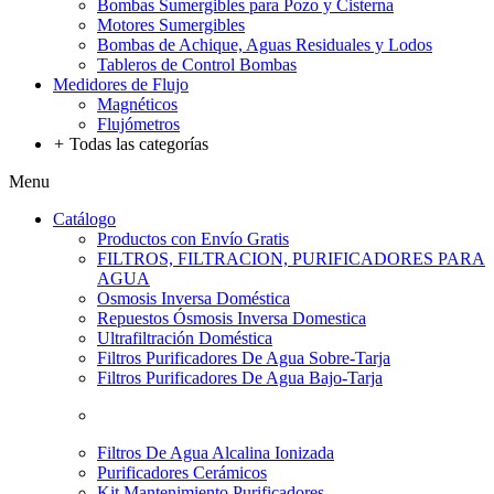
Bombas Sumergibles para Pozo y Cisterna
Motores Sumergibles
Bombas de Achique, Aguas Residuales y Lodos
Tableros de Control Bombas
Medidores de Flujo
Magnéticos
Flujómetros
+
Todas las categorías
Menu
Catálogo
Productos con Envío Gratis
FILTROS, FILTRACION, PURIFICADORES PARA
AGUA
Osmosis Inversa Doméstica
Repuestos Ósmosis Inversa Domestica
Ultrafiltración Doméstica
Filtros Purificadores De Agua Sobre-Tarja
Filtros Purificadores De Agua Bajo-Tarja
Filtros De Agua Alcalina Ionizada
Purificadores Cerámicos
Kit Mantenimiento Purificadores