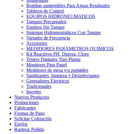
Multietapas
Bombas sumergibles Para Aguas Residuales
Tableros de Control
EQUIPOS HIDRONEUMATICOS
Tanques Precargados
Equipos Sin Tanque
Sistemas Hidroneumáticos Con Tanque
Variador de Frecuencia
Accesorios
MEDIDORES PARAMETROS QUIMICOS
Kit Reactivos PH, Dureza, Cloro
Testers Digitales Tipo Pluma
Monitores Para Panel
Medidores de mesa y/o portatiles
Sanitizantes, limpieza y Desinfectantes
Gereradores Electricos
Tradicionales
Inverter
Nuevos Productos
Promociones
Fabricantes
Formas de Pago
Solicitar Cotización
Envíos
Rastrear Pedido