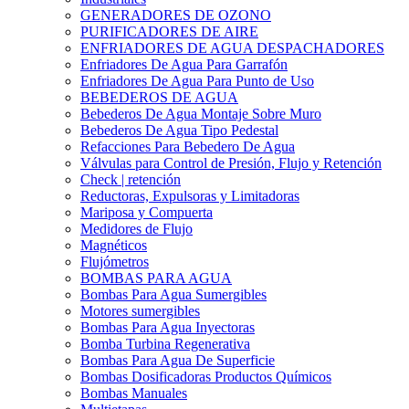
GENERADORES DE OZONO
PURIFICADORES DE AIRE
ENFRIADORES DE AGUA DESPACHADORES
Enfriadores De Agua Para Garrafón
Enfriadores De Agua Para Punto de Uso
BEBEDEROS DE AGUA
Bebederos De Agua Montaje Sobre Muro
Bebederos De Agua Tipo Pedestal
Refacciones Para Bebedero De Agua
Válvulas para Control de Presión, Flujo y Retención
Check | retención
Reductoras, Expulsoras y Limitadoras
Mariposa y Compuerta
Medidores de Flujo
Magnéticos
Flujómetros
BOMBAS PARA AGUA
Bombas Para Agua Sumergibles
Motores sumergibles
Bombas Para Agua Inyectoras
Bomba Turbina Regenerativa
Bombas Para Agua De Superficie
Bombas Dosificadoras Productos Químicos
Bombas Manuales