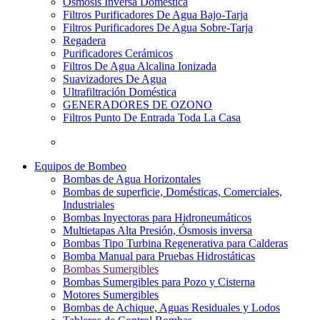
Osmosis Inversa Doméstica
Filtros Purificadores De Agua Bajo-Tarja
Filtros Purificadores De Agua Sobre-Tarja
Regadera
Purificadores Cerámicos
Filtros De Agua Alcalina Ionizada
Suavizadores De Agua
Ultrafiltración Doméstica
GENERADORES DE OZONO
Filtros Punto De Entrada Toda La Casa
Equipos de Bombeo
Bombas de Agua Horizontales
Bombas de superficie, Domésticas, Comerciales,
Industriales
Bombas Inyectoras para Hidroneumáticos
Multietapas Alta Presión, Ósmosis inversa
Bombas Tipo Turbina Regenerativa para Calderas
Bomba Manual para Pruebas Hidrostáticas
Bombas Sumergibles
Bombas Sumergibles para Pozo y Cisterna
Motores Sumergibles
Bombas de Achique, Aguas Residuales y Lodos