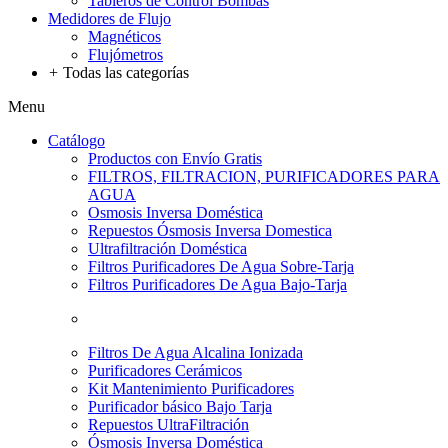
Tableros de Control Bombas
Medidores de Flujo
Magnéticos
Flujómetros
+
Todas las categorías
Menu
Catálogo
Productos con Envío Gratis
FILTROS, FILTRACION, PURIFICADORES PARA
AGUA
Osmosis Inversa Doméstica
Repuestos Ósmosis Inversa Domestica
Ultrafiltración Doméstica
Filtros Purificadores De Agua Sobre-Tarja
Filtros Purificadores De Agua Bajo-Tarja
Filtros De Agua Alcalina Ionizada
Purificadores Cerámicos
Kit Mantenimiento Purificadores
Purificador básico Bajo Tarja
Repuestos UltraFiltración
Ósmosis Inversa Doméstica