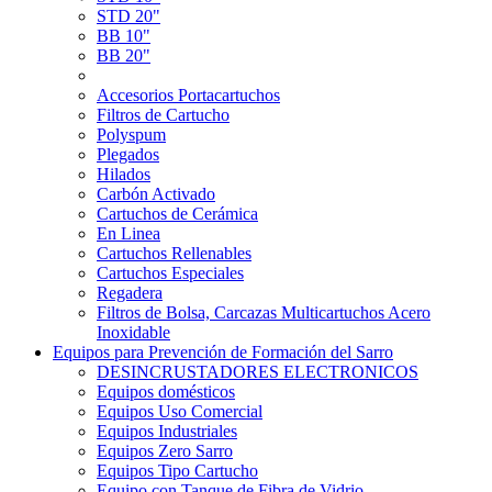
STD 20"
BB 10"
BB 20"
Accesorios Portacartuchos
Filtros de Cartucho
Polyspum
Plegados
Hilados
Carbón Activado
Cartuchos de Cerámica
En Linea
Cartuchos Rellenables
Cartuchos Especiales
Regadera
Filtros de Bolsa, Carcazas Multicartuchos Acero
Inoxidable
Equipos para Prevención de Formación del Sarro
DESINCRUSTADORES ELECTRONICOS
Equipos domésticos
Equipos Uso Comercial
Equipos Industriales
Equipos Zero Sarro
Equipos Tipo Cartucho
Equipo con Tanque de Fibra de Vidrio