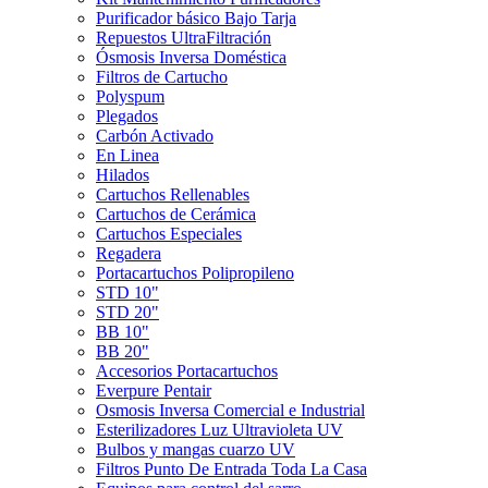
Purificador básico Bajo Tarja
Repuestos UltraFiltración
Ósmosis Inversa Doméstica
Filtros de Cartucho
Polyspum
Plegados
Carbón Activado
En Linea
Hilados
Cartuchos Rellenables
Cartuchos de Cerámica
Cartuchos Especiales
Regadera
Portacartuchos Polipropileno
STD 10"
STD 20"
BB 10"
BB 20"
Accesorios Portacartuchos
Everpure Pentair
Osmosis Inversa Comercial e Industrial
Esterilizadores Luz Ultravioleta UV
Bulbos y mangas cuarzo UV
Filtros Punto De Entrada Toda La Casa