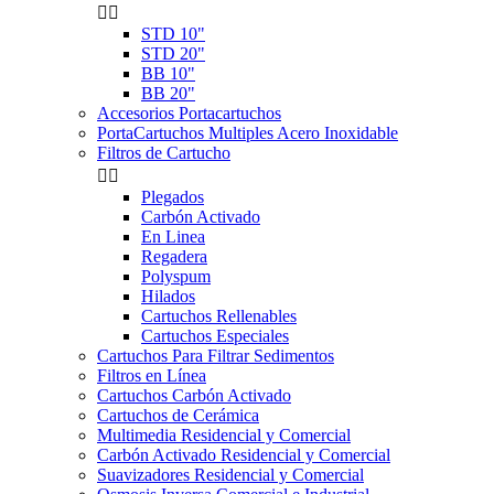


STD 10"
STD 20"
BB 10"
BB 20"
Accesorios Portacartuchos
PortaCartuchos Multiples Acero Inoxidable
Filtros de Cartucho


Plegados
Carbón Activado
En Linea
Regadera
Polyspum
Hilados
Cartuchos Rellenables
Cartuchos Especiales
Cartuchos Para Filtrar Sedimentos
Filtros en Línea
Cartuchos Carbón Activado
Cartuchos de Cerámica
Multimedia Residencial y Comercial
Carbón Activado Residencial y Comercial
Suavizadores Residencial y Comercial