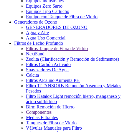
Equipos Industriales
Equipos Zero Sarro
Equipos Tipo Cartucho
Equipo con Tanque de Fibra de Vidrio
Generadores de Ozono
GENERADORES DE OZONO
Agua y Aire
Agua Uso Comercial
Filtros de Lecho Profundo
Filtros Tanque de Fibra de Vidrio
NextSand
Zeolita (Clarificación y Remoción de Sedimentos)
Filtros Carbón Activado
Suavizadores De Agua
Calcita
Filtros Alcalino Aumenta PH
Filtro TITANSORB Remoción Arsénico y Metáles
Pesados
Filtro Katalox Light remoción hierro, manganeso y
ácido sulfhídrico
Birm Remoción de Hierro
Componentes
Medias Filtrantes
Tanques de Fibra de Vidrio
Válvulas Manuales para Filtro