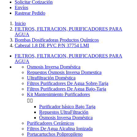
Solicitar Cotización
Envíos
Rastrear Pedido
Inicio
FILTROS, FILTRACION, PURIFICADORES PARA
AGUA
Bombas Dosificadoras Productos Químicos
Cabezal 1.8 DE PVC P/N 37754 LMI
FILTROS, FILTRACION, PURIFICADORES PARA
AGUA
Osmosis Inversa Doméstica
Repuestos Ósmosis Inversa Domestica
Ultrafiltración Doméstica
Filtros Purificadores De Agua Sobre-Tarja
Filtros Purificadores De Agua Bajo-Tarja
Kit Mantenimiento Purificadores


Purificador básico Bajo Tarja
Repuestos UltraFiltración
Ósmosis Inversa Doméstica
Purificadores Cerámicos
Filtros De Agua Alcalina Ionizada
Portacartuchos Polipropileno