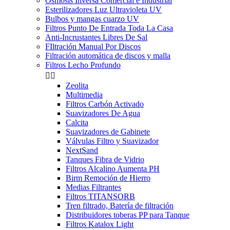
Osmosis Inversa Comercial e Industrial
Esterilizadores Luz Ultravioleta UV
Bulbos y mangas cuarzo UV
Filtros Punto De Entrada Toda La Casa
Anti-Incrustantes Libres De Sal
FIltración Manual Por Discos
Filtración automática de discos y malla
Filtros Lecho Profundo


Zeolita
Multimedia
Filtros Carbón Activado
Suavizadores De Agua
Calcita
Suavizadores de Gabinete
Válvulas Filtro y Suavizador
NextSand
Tanques Fibra de Vidrio
Filtros Alcalino Aumenta PH
Birm Remoción de Hierro
Medias Filtrantes
Filtros TITANSORB
Tren filtrado, Batería de filtración
Distribuidores toberas PP para Tanque
Filtros Katalox Light