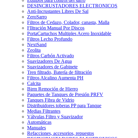
Equipos para control del sarro
DESINCRUSTADORES ELECTRONICOS
Anti-Incrustantes Libres De Sal
ZeroSarro
Filtros de Cedazo, Colador, canasta, Malla
FIltración Manual Por Discos
PortaCartuchos Multiples Acero Inoxidable
Filtros Lecho Profundo
NextSand
Zeolita
Filtros Carbón Activado
Suavizadores De Agua
Suavizadores de Gabinete
Tren filtrado, Batería de filtración
Filtros Alcalino Aumenta PH
Calcita
Birm Remoción de Hierro
Paquetes de Tanques de Presión PRFV
Tanques Fibra de Vidrio
Distribuidores toberas PP para Tanque
Medias Filtrantes
Válvulas Filtro y Suavizador
Automáticas
Manuales
Refacciones, accesorios, repuestos