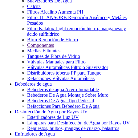
Suavizadores De Agua
Calcita
Filtros Alcalino Aumenta PH
Filtro TITANSORB Remoción Arsénico y Metáles
Pesados
Filtro Katalox Light remoción hierro, manganeso y
ácido sulfhídrico
Birm Remoción de Hierro
Componentes
Medias Filtrantes
Tanques de Fibra de Vidrio
Válvulas Manuales para Filtro
Válvulas Automáticas Filtro o Suavizador
Distribuidores toberas PP para Tanque
Refacciones Válvulas Automáticas
Bebederos de agua
Bebederos de agua Acero Inoxidable
Bebederos De Agua Montaje Sobre Muro
Bebederos De Agua Tipo Pedestal
Refacciones Para Bebedero De Agua
Desinfección de Agua por Rayos UV
Esterilizadores de Luz UV
Lámparas para Desinfección de Agua por Rayos UV
Repuestos, bulbos, mangas de cuarzo, balastros
Enfriadores de Agua