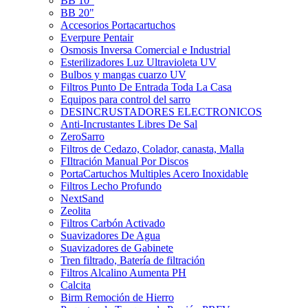
BB 10"
BB 20"
Accesorios Portacartuchos
Everpure Pentair
Osmosis Inversa Comercial e Industrial
Esterilizadores Luz Ultravioleta UV
Bulbos y mangas cuarzo UV
Filtros Punto De Entrada Toda La Casa
Equipos para control del sarro
DESINCRUSTADORES ELECTRONICOS
Anti-Incrustantes Libres De Sal
ZeroSarro
Filtros de Cedazo, Colador, canasta, Malla
FIltración Manual Por Discos
PortaCartuchos Multiples Acero Inoxidable
Filtros Lecho Profundo
NextSand
Zeolita
Filtros Carbón Activado
Suavizadores De Agua
Suavizadores de Gabinete
Tren filtrado, Batería de filtración
Filtros Alcalino Aumenta PH
Calcita
Birm Remoción de Hierro