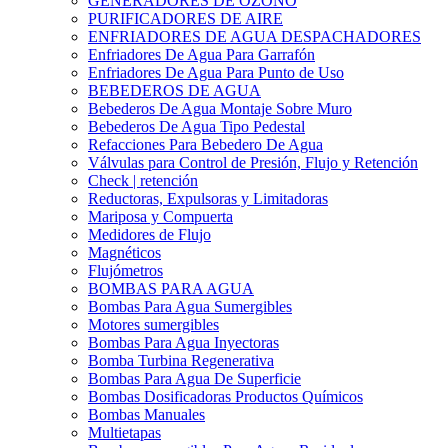
GENERADORES DE OZONO
PURIFICADORES DE AIRE
ENFRIADORES DE AGUA DESPACHADORES
Enfriadores De Agua Para Garrafón
Enfriadores De Agua Para Punto de Uso
BEBEDEROS DE AGUA
Bebederos De Agua Montaje Sobre Muro
Bebederos De Agua Tipo Pedestal
Refacciones Para Bebedero De Agua
Válvulas para Control de Presión, Flujo y Retención
Check | retención
Reductoras, Expulsoras y Limitadoras
Mariposa y Compuerta
Medidores de Flujo
Magnéticos
Flujómetros
BOMBAS PARA AGUA
Bombas Para Agua Sumergibles
Motores sumergibles
Bombas Para Agua Inyectoras
Bomba Turbina Regenerativa
Bombas Para Agua De Superficie
Bombas Dosificadoras Productos Químicos
Bombas Manuales
Multietapas