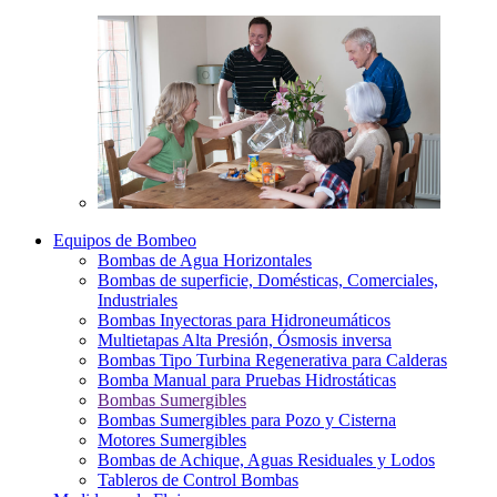
Equipos de Bombeo
Bombas de Agua Horizontales
Bombas de superficie, Domésticas, Comerciales,
Industriales
Bombas Inyectoras para Hidroneumáticos
Multietapas Alta Presión, Ósmosis inversa
Bombas Tipo Turbina Regenerativa para Calderas
Bomba Manual para Pruebas Hidrostáticas
Bombas Sumergibles
Bombas Sumergibles para Pozo y Cisterna
Motores Sumergibles
Bombas de Achique, Aguas Residuales y Lodos
Tableros de Control Bombas