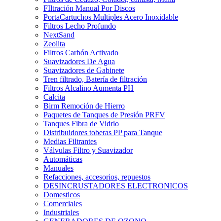
FIltración Manual Por Discos
PortaCartuchos Multiples Acero Inoxidable
Filtros Lecho Profundo
NextSand
Zeolita
Filtros Carbón Activado
Suavizadores De Agua
Suavizadores de Gabinete
Tren filtrado, Batería de filtración
Filtros Alcalino Aumenta PH
Calcita
Birm Remoción de Hierro
Paquetes de Tanques de Presión PRFV
Tanques Fibra de Vidrio
Distribuidores toberas PP para Tanque
Medias Filtrantes
Válvulas Filtro y Suavizador
Automáticas
Manuales
Refacciones, accesorios, repuestos
DESINCRUSTADORES ELECTRONICOS
Domesticos
Comerciales
Industriales