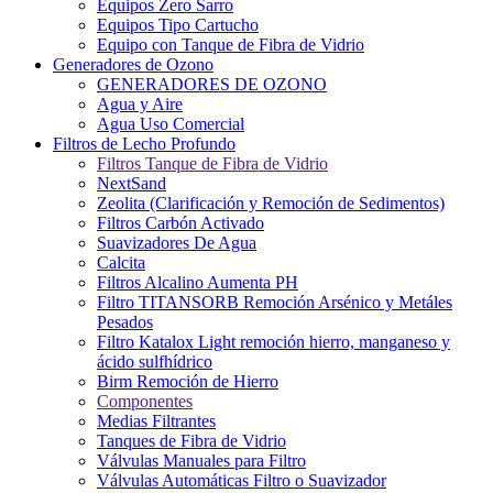
Equipos Zero Sarro
Equipos Tipo Cartucho
Equipo con Tanque de Fibra de Vidrio
Generadores de Ozono
GENERADORES DE OZONO
Agua y Aire
Agua Uso Comercial
Filtros de Lecho Profundo
Filtros Tanque de Fibra de Vidrio
NextSand
Zeolita (Clarificación y Remoción de Sedimentos)
Filtros Carbón Activado
Suavizadores De Agua
Calcita
Filtros Alcalino Aumenta PH
Filtro TITANSORB Remoción Arsénico y Metáles
Pesados
Filtro Katalox Light remoción hierro, manganeso y
ácido sulfhídrico
Birm Remoción de Hierro
Componentes
Medias Filtrantes
Tanques de Fibra de Vidrio
Válvulas Manuales para Filtro
Válvulas Automáticas Filtro o Suavizador