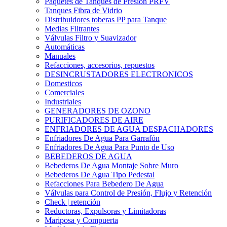
Paquetes de Tanques de Presión PRFV
Tanques Fibra de Vidrio
Distribuidores toberas PP para Tanque
Medias Filtrantes
Válvulas Filtro y Suavizador
Automáticas
Manuales
Refacciones, accesorios, repuestos
DESINCRUSTADORES ELECTRONICOS
Domesticos
Comerciales
Industriales
GENERADORES DE OZONO
PURIFICADORES DE AIRE
ENFRIADORES DE AGUA DESPACHADORES
Enfriadores De Agua Para Garrafón
Enfriadores De Agua Para Punto de Uso
BEBEDEROS DE AGUA
Bebederos De Agua Montaje Sobre Muro
Bebederos De Agua Tipo Pedestal
Refacciones Para Bebedero De Agua
Válvulas para Control de Presión, Flujo y Retención
Check | retención
Reductoras, Expulsoras y Limitadoras
Mariposa y Compuerta