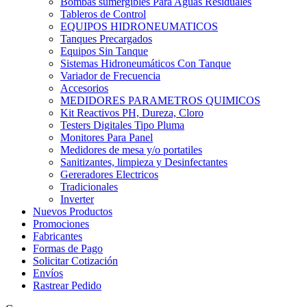
Bombas sumergibles Para Aguas Residuales
Tableros de Control
EQUIPOS HIDRONEUMATICOS
Tanques Precargados
Equipos Sin Tanque
Sistemas Hidroneumáticos Con Tanque
Variador de Frecuencia
Accesorios
MEDIDORES PARAMETROS QUIMICOS
Kit Reactivos PH, Dureza, Cloro
Testers Digitales Tipo Pluma
Monitores Para Panel
Medidores de mesa y/o portatiles
Sanitizantes, limpieza y Desinfectantes
Gereradores Electricos
Tradicionales
Inverter
Nuevos Productos
Promociones
Fabricantes
Formas de Pago
Solicitar Cotización
Envíos
Rastrear Pedido