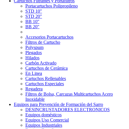
Cartuchos Filtrantes y Portafiltros
Portacartuchos Polipropileno
STD 10"
STD 20"
BB 10"
BB 20"
Accesorios Portacartuchos
Filtros de Cartucho
Polyspum
Plegados
Hilados
Carbón Activado
Cartuchos de Cerámica
En Linea
Cartuchos Rellenables
Cartuchos Especiales
Regadera
Filtros de Bolsa, Carcazas Multicartuchos Acero
Inoxidable
Equipos para Prevención de Formación del Sarro
DESINCRUSTADORES ELECTRONICOS
Equipos domésticos
Equipos Uso Comercial
Equipos Industriales