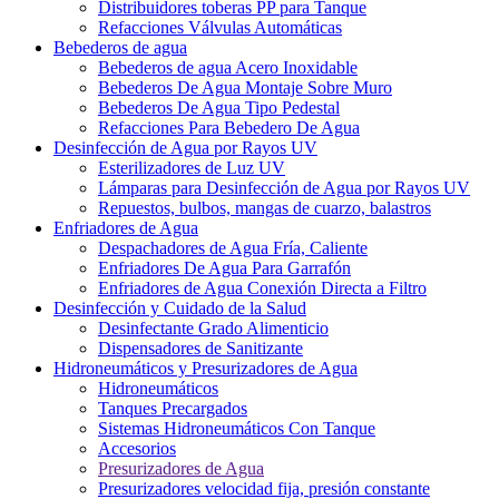
Distribuidores toberas PP para Tanque
Refacciones Válvulas Automáticas
Bebederos de agua
Bebederos de agua Acero Inoxidable
Bebederos De Agua Montaje Sobre Muro
Bebederos De Agua Tipo Pedestal
Refacciones Para Bebedero De Agua
Desinfección de Agua por Rayos UV
Esterilizadores de Luz UV
Lámparas para Desinfección de Agua por Rayos UV
Repuestos, bulbos, mangas de cuarzo, balastros
Enfriadores de Agua
Despachadores de Agua Fría, Caliente
Enfriadores De Agua Para Garrafón
Enfriadores de Agua Conexión Directa a Filtro
Desinfección y Cuidado de la Salud
Desinfectante Grado Alimenticio
Dispensadores de Sanitizante
Hidroneumáticos y Presurizadores de Agua
Hidroneumáticos
Tanques Precargados
Sistemas Hidroneumáticos Con Tanque
Accesorios
Presurizadores de Agua
Presurizadores velocidad fija, presión constante