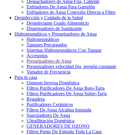
Despachadores de Agua Fría, Caliente
Enfriadores De Agua Para Garrafón
Enfriadores de Agua Conexión Directa a Filtro
Desinfección y Cuidado de la Salud
Desinfectante Grado Alimenticio
Dispensadores de Sanitizante
Hidroneumáticos y Presurizadores de Agua
Hidroneumáticos
Tanques Precargados
Sistemas Hidroneumáticos Con Tanque
Accesorios
Presurizadores de Agua
Presurizadores velocidad fija, presión constante
Variador de Frecuencia
Para tú casa
Osmosis Inversa Doméstica
Filtros Purificadores De Agua Bajo-Tarja
Filtros Purificadores De Agua Sobre-Tarja
Regadera
Purificadores Cerámicos
Filtros De Agua Alcalina Ionizada
Suavizadores De Agua
Ultrafiltración Doméstica
GENERADORES DE OZONO
Filtros Punto De Entrada Toda La Casa