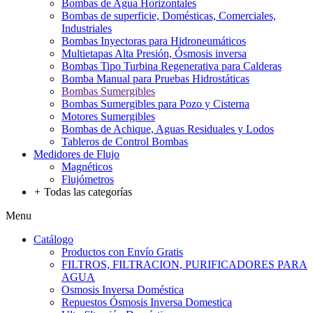
Bombas de Agua Horizontales
Bombas de superficie, Domésticas, Comerciales,
Industriales
Bombas Inyectoras para Hidroneumáticos
Multietapas Alta Presión, Ósmosis inversa
Bombas Tipo Turbina Regenerativa para Calderas
Bomba Manual para Pruebas Hidrostáticas
Bombas Sumergibles
Bombas Sumergibles para Pozo y Cisterna
Motores Sumergibles
Bombas de Achique, Aguas Residuales y Lodos
Tableros de Control Bombas
Medidores de Flujo
Magnéticos
Flujómetros
+
Todas las categorías
Menu
Catálogo
Productos con Envío Gratis
FILTROS, FILTRACION, PURIFICADORES PARA
AGUA
Osmosis Inversa Doméstica
Repuestos Ósmosis Inversa Domestica