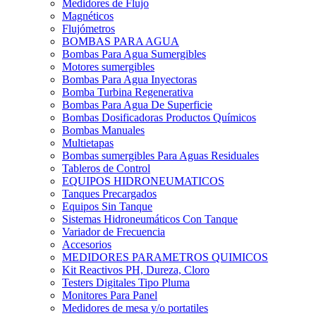
Medidores de Flujo
Magnéticos
Flujómetros
BOMBAS PARA AGUA
Bombas Para Agua Sumergibles
Motores sumergibles
Bombas Para Agua Inyectoras
Bomba Turbina Regenerativa
Bombas Para Agua De Superficie
Bombas Dosificadoras Productos Químicos
Bombas Manuales
Multietapas
Bombas sumergibles Para Aguas Residuales
Tableros de Control
EQUIPOS HIDRONEUMATICOS
Tanques Precargados
Equipos Sin Tanque
Sistemas Hidroneumáticos Con Tanque
Variador de Frecuencia
Accesorios
MEDIDORES PARAMETROS QUIMICOS
Kit Reactivos PH, Dureza, Cloro
Testers Digitales Tipo Pluma
Monitores Para Panel
Medidores de mesa y/o portatiles