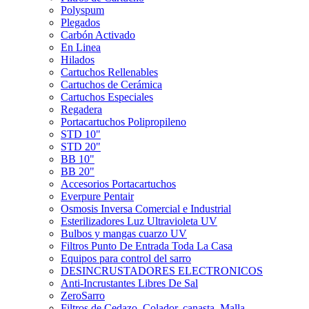
Polyspum
Plegados
Carbón Activado
En Linea
Hilados
Cartuchos Rellenables
Cartuchos de Cerámica
Cartuchos Especiales
Regadera
Portacartuchos Polipropileno
STD 10"
STD 20"
BB 10"
BB 20"
Accesorios Portacartuchos
Everpure Pentair
Osmosis Inversa Comercial e Industrial
Esterilizadores Luz Ultravioleta UV
Bulbos y mangas cuarzo UV
Filtros Punto De Entrada Toda La Casa
Equipos para control del sarro
DESINCRUSTADORES ELECTRONICOS
Anti-Incrustantes Libres De Sal
ZeroSarro
Filtros de Cedazo, Colador, canasta, Malla