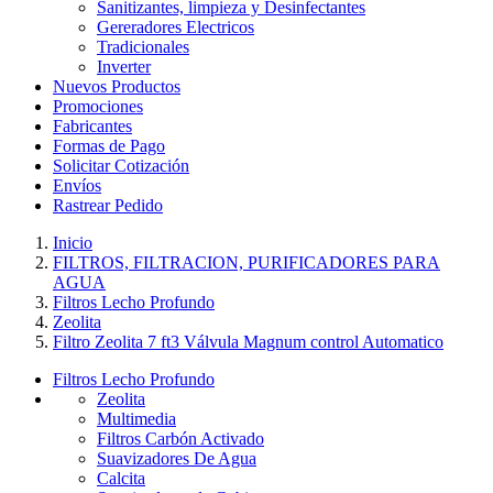
Sanitizantes, limpieza y Desinfectantes
Gereradores Electricos
Tradicionales
Inverter
Nuevos Productos
Promociones
Fabricantes
Formas de Pago
Solicitar Cotización
Envíos
Rastrear Pedido
Inicio
FILTROS, FILTRACION, PURIFICADORES PARA
AGUA
Filtros Lecho Profundo
Zeolita
Filtro Zeolita 7 ft3 Válvula Magnum control Automatico
Filtros Lecho Profundo
Zeolita
Multimedia
Filtros Carbón Activado
Suavizadores De Agua
Calcita