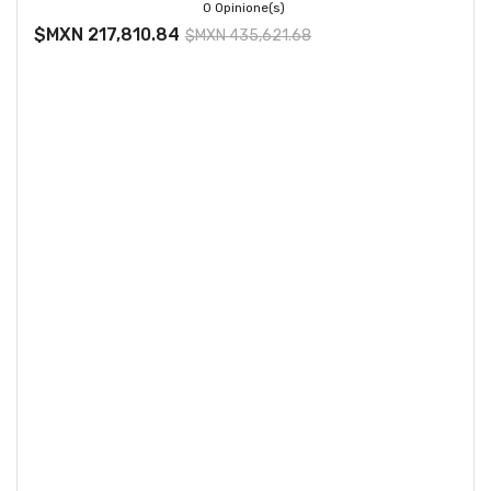
0 Opinione(s)
$MXN 217,810.84
$MXN 435,621.68