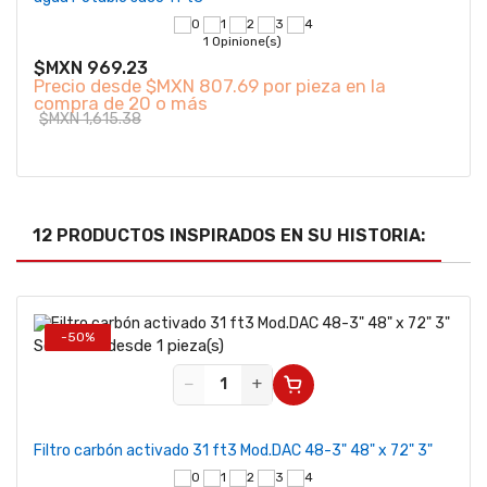
1 Opinione(s)
$MXN 969.23
Precio desde
$MXN 807.69 por pieza en la
compra de 20 o más
$MXN 1,615.38
12 PRODUCTOS INSPIRADOS EN SU HISTORIA:
-50%
Se vende desde 1 pieza(s)
−
+
Filtro carbón activado 31 ft3 Mod.DAC 48-3" 48" x 72" 3"