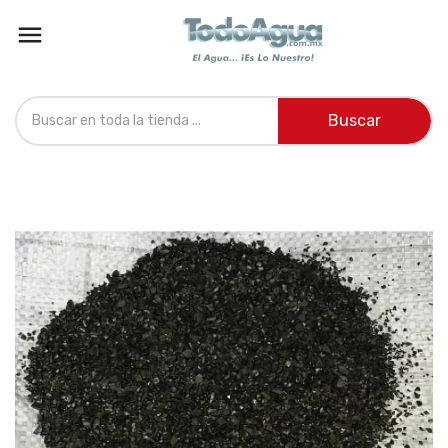

Buscar