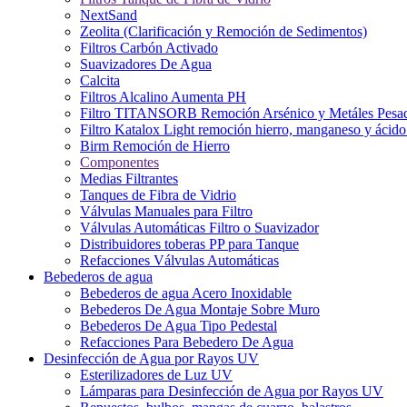
NextSand
Zeolita (Clarificación y Remoción de Sedimentos)
Filtros Carbón Activado
Suavizadores De Agua
Calcita
Filtros Alcalino Aumenta PH
Filtro TITANSORB Remoción Arsénico y Metáles Pesa
Filtro Katalox Light remoción hierro, manganeso y ácido 
Birm Remoción de Hierro
Componentes
Medias Filtrantes
Tanques de Fibra de Vidrio
Válvulas Manuales para Filtro
Válvulas Automáticas Filtro o Suavizador
Distribuidores toberas PP para Tanque
Refacciones Válvulas Automáticas
Bebederos de agua
Bebederos de agua Acero Inoxidable
Bebederos De Agua Montaje Sobre Muro
Bebederos De Agua Tipo Pedestal
Refacciones Para Bebedero De Agua
Desinfección de Agua por Rayos UV
Esterilizadores de Luz UV
Lámparas para Desinfección de Agua por Rayos UV