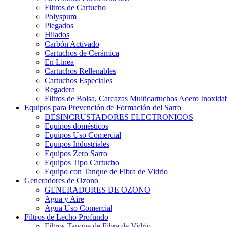
Filtros de Cartucho
Polyspum
Plegados
Hilados
Carbón Activado
Cartuchos de Cerámica
En Linea
Cartuchos Rellenables
Cartuchos Especiales
Regadera
Filtros de Bolsa, Carcazas Multicartuchos Acero Inoxida
Equipos para Prevención de Formación del Sarro
DESINCRUSTADORES ELECTRONICOS
Equipos domésticos
Equipos Uso Comercial
Equipos Industriales
Equipos Zero Sarro
Equipos Tipo Cartucho
Equipo con Tanque de Fibra de Vidrio
Generadores de Ozono
GENERADORES DE OZONO
Agua y Aire
Agua Uso Comercial
Filtros de Lecho Profundo
Filtros Tanque de Fibra de Vidrio