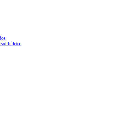
dos
sulfhídrico