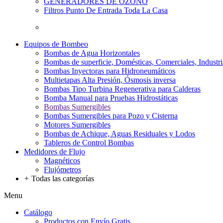
GENERADORES DE OZONO
Filtros Punto De Entrada Toda La Casa
Equipos de Bombeo
Bombas de Agua Horizontales
Bombas de superficie, Domésticas, Comerciales, Industri
Bombas Inyectoras para Hidroneumáticos
Multietapas Alta Presión, Ósmosis inversa
Bombas Tipo Turbina Regenerativa para Calderas
Bomba Manual para Pruebas Hidrostáticas
Bombas Sumergibles
Bombas Sumergibles para Pozo y Cisterna
Motores Sumergibles
Bombas de Achique, Aguas Residuales y Lodos
Tableros de Control Bombas
Medidores de Flujo
Magnéticos
Flujómetros
+
Todas las categorías
Menu
Catálogo
Productos con Envío Gratis