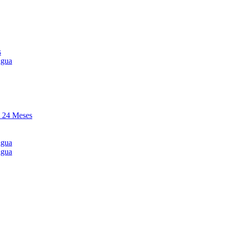
s
agua
y 24 Meses
agua
agua