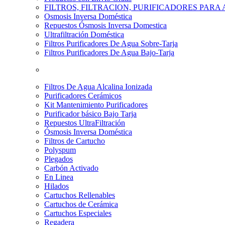
FILTROS, FILTRACION, PURIFICADORES PARA
Osmosis Inversa Doméstica
Repuestos Ósmosis Inversa Domestica
Ultrafiltración Doméstica
Filtros Purificadores De Agua Sobre-Tarja
Filtros Purificadores De Agua Bajo-Tarja
Filtros De Agua Alcalina Ionizada
Purificadores Cerámicos
Kit Mantenimiento Purificadores
Purificador básico Bajo Tarja
Repuestos UltraFiltración
Ósmosis Inversa Doméstica
Filtros de Cartucho
Polyspum
Plegados
Carbón Activado
En Linea
Hilados
Cartuchos Rellenables
Cartuchos de Cerámica
Cartuchos Especiales
Regadera