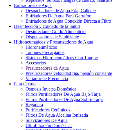
Repuestos, bulbos, mangas de cuarzo, balastros
Enfriadores de Agua
Despachadores de Agua Fría, Caliente
Enfriadores De Agua Para Garrafón
Enfriadores de Agua Conexión Directa a Filtro
Desinfección y Cuidado de la Salud
Desinfectante Grado Alimenticio
Dispensadores de Sanitizante
Hidroneumáticos y Presurizadores de Agua
Hidroneumáticos
Tanques Precargados
Sistemas Hidroneumáticos Con Tanque
Accesorios
Presurizadores de Agua
Presurizadores velocidad fija, presión constante
Variador de Frecuencia
Para tú casa
Osmosis Inversa Doméstica
Filtros Purificadores De Agua Bajo-Tarja
Filtros Purificadores De Agua Sobre-Tarja
Regadera
Purificadores Cerámicos
Filtros De Agua Alcalina Ionizada
Suavizadores De Agua
Ultrafiltración Doméstica