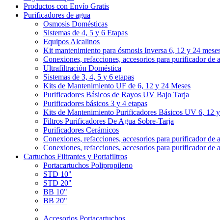
Productos con Envío Gratis
Purificadores de agua
Osmosis Domésticas
Sistemas de 4, 5 y 6 Etapas
Equipos Alcalinos
Kit mantenimiento para ósmosis Inversa 6, 12 y 24 mese
Conexiones, refacciones, accesorios para purificador de 
Ultrafiltración Doméstica
Sistemas de 3, 4, 5 y 6 etapas
Kits de Mantenimiento UF de 6, 12 y 24 Meses
Purificadores Básicos de Rayos UV Bajo Tarja
Purificadores básicos 3 y 4 etapas
Kits de Mantenimiento Purificadores Básicos UV 6, 12 
Filtros Purificadores De Agua Sobre-Tarja
Purificadores Cerámicos
Conexiones, refacciones, accesorios para purificador de 
Conexiones, refacciones, accesorios para purificador de 
Cartuchos Filtrantes y Portafiltros
Portacartuchos Polipropileno
STD 10"
STD 20"
BB 10"
BB 20"
Accesorios Portacartuchos