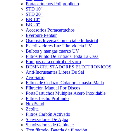
Portacartuchos Polipropileno
STD 10"
STD 20"
BB 10"
BB 20"
Accesorios Portacartuchos
Everpure Pentair
Osmosis Inversa Comercial e Industrial
Esterilizadores Luz Ultravioleta UV
Bulbos y mangas cuarzo UV
Filtros Punto De Entrada Toda La Casa
Equipos para control del sarro
DESINCRUSTADORES ELECTRONICOS
Anti-Incrustantes Libres De Sal
ZeroSarro
Filtros de Cedazo, Colador, canasta, Malla
FIltración Manual Por Discos
PortaCartuchos Multiples Acero Inoxidable
Filtros Lecho Profundo
NextSand
Zeolita
Filtros Carbón Activado
Suavizadores De Agua
Suavizadores de Gabinete
Tren filtrado, Batería de filtración