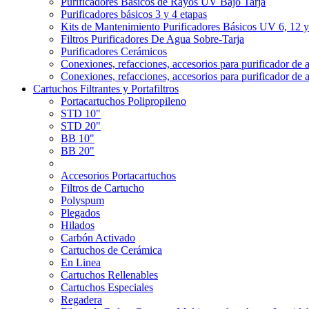
Purificadores Básicos de Rayos UV Bajo Tarja
Purificadores básicos 3 y 4 etapas
Kits de Mantenimiento Purificadores Básicos UV 6, 12 
Filtros Purificadores De Agua Sobre-Tarja
Purificadores Cerámicos
Conexiones, refacciones, accesorios para purificador de 
Conexiones, refacciones, accesorios para purificador de 
Cartuchos Filtrantes y Portafiltros
Portacartuchos Polipropileno
STD 10"
STD 20"
BB 10"
BB 20"
Accesorios Portacartuchos
Filtros de Cartucho
Polyspum
Plegados
Hilados
Carbón Activado
Cartuchos de Cerámica
En Linea
Cartuchos Rellenables
Cartuchos Especiales
Regadera