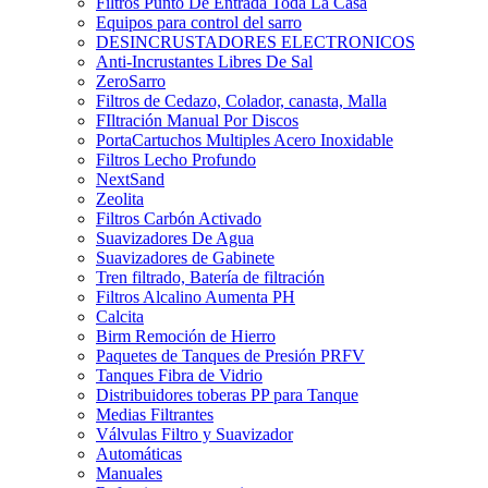
Filtros Punto De Entrada Toda La Casa
Equipos para control del sarro
DESINCRUSTADORES ELECTRONICOS
Anti-Incrustantes Libres De Sal
ZeroSarro
Filtros de Cedazo, Colador, canasta, Malla
FIltración Manual Por Discos
PortaCartuchos Multiples Acero Inoxidable
Filtros Lecho Profundo
NextSand
Zeolita
Filtros Carbón Activado
Suavizadores De Agua
Suavizadores de Gabinete
Tren filtrado, Batería de filtración
Filtros Alcalino Aumenta PH
Calcita
Birm Remoción de Hierro
Paquetes de Tanques de Presión PRFV
Tanques Fibra de Vidrio
Distribuidores toberas PP para Tanque
Medias Filtrantes
Válvulas Filtro y Suavizador
Automáticas
Manuales