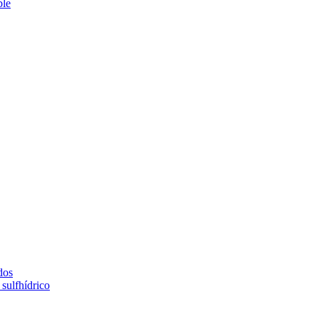
ble
dos
sulfhídrico