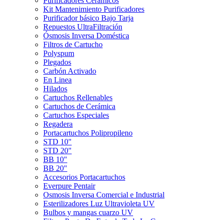
Purificadores Cerámicos
Kit Mantenimiento Purificadores
Purificador básico Bajo Tarja
Repuestos UltraFiltración
Ósmosis Inversa Doméstica
Filtros de Cartucho
Polyspum
Plegados
Carbón Activado
En Linea
Hilados
Cartuchos Rellenables
Cartuchos de Cerámica
Cartuchos Especiales
Regadera
Portacartuchos Polipropileno
STD 10"
STD 20"
BB 10"
BB 20"
Accesorios Portacartuchos
Everpure Pentair
Osmosis Inversa Comercial e Industrial
Esterilizadores Luz Ultravioleta UV
Bulbos y mangas cuarzo UV