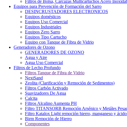
Filtros de Bolsa, Carcazas Multicartuchos Acero Inoxida
Equipos para Prevención de Formación del Sarro
DESINCRUSTADORES ELECTRONICOS
Equipos domésticos
Equipos Uso Comercial
Equipos Industriales
Equipos Zero Sarro
Equipos Tipo Cartucho
Equipo con Tanque de Fibra de Vidrio
Generadores de Ozono
GENERADORES DE OZONO
Agua y Aire
Agua Uso Comercial
Filtros de Lecho Profundo
Filtros Tanque de Fibra de Vidrio
NextSand
Zeolita (Clarificación y Remoción de Sedimentos)
Filtros Carbón Activado
Suavizadores De Agua
Calcita
Filtros Alcalino Aumenta PH
Filtro TITANSORB Remoción Arsénico y Metáles Pesa
Filtro Katalox Light remoción hierro, manganeso y ácido 
Birm Remoción de Hierro
Componentes