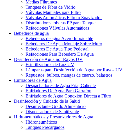
Medias Filtrantes
Tanques de Fibra de Vidrio
Válvulas Manuales para Filtro
Válvulas Automáticas Filtro o Suavizador
Distribuidores toberas PP para Tanque
Refacciones Válvulas Automáticas
Bebederos de agua
Bebederos de agua Acero Inoxidable
Bebederos De Agua Montaje Sobre Muro
Bebederos De Agua Tipo Pedestal
Refacciones Para Bebedero De Agua
Desinfección de Agua por Rayos UV
Esterilizadores de Luz UV
Lámparas para Desinfección de Agua por Rayos UV
Repuestos, bulbos, mangas de cuarzo, balastros
Enfriadores de Agua
Despachadores de Agua Fría, Caliente
Enfriadores De Agua Para Garrafón
Enfriadores de Agua Conexión Directa a Filtro
Desinfección y Cuidado de la Salud
Desinfectante Grado Alimenticio
Dispensadores de Sanitizante
Hidroneumáticos y Presurizadores de Agua
Hidroneumáticos
Tanques Precargados