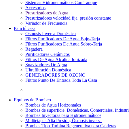
Sistemas Hidroneumáticos Con Tanque
Accesorios
Presurizadores de Agua
Presurizadores velocidad fija, presión constante
Variador de Frecuencia
Para tú casa
Osmosis Inversa Doméstica
Filtros Purificadores De Agua Bajo-Tarja
Filtros Purificadores De Agua Sobre-Tarja
Regadera
Purificadores Cerámicos
Filtros De Agua Alcalina Ionizada
Suavizadores De Agua
Ultrafiltración Doméstica
GENERADORES DE OZONO
Filtros Punto De Entrada Toda La Casa
Equipos de Bombeo
Bombas de Agua Horizontales
Bombas de superficie, Domésticas, Comerciales, Industri
Bombas Inyectoras para Hidroneumáticos
Multietapas Alta Presión, Ósmosis inversa
Bombas Tipo Turbina Regenerativa para Calderas