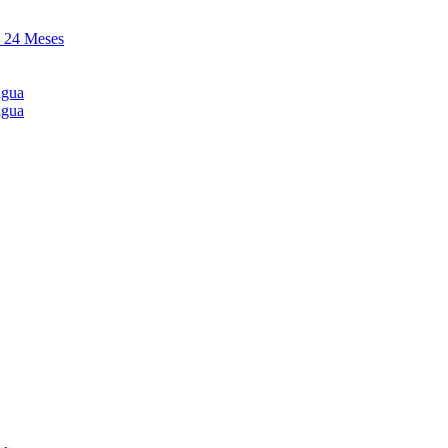
y 24 Meses
agua
agua