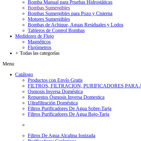
Bomba Manual para Pruebas Hidrostáticas
Bombas Sumergibles
Bombas Sumergibles para Pozo y Cisterna
Motores Sumergibles
Bombas de Achique, Aguas Residuales y Lodos
Tableros de Control Bombas
Medidores de Flujo
Magnéticos
Flujómetros
+
Todas las categorías
Menu
Catálogo
Productos con Envío Gratis
FILTROS, FILTRACION, PURIFICADORES PARA
Osmosis Inversa Doméstica
Repuestos Ósmosis Inversa Domestica
Ultrafiltración Doméstica
Filtros Purificadores De Agua Sobre-Tarja
Filtros Purificadores De Agua Bajo-Tarja
Filtros De Agua Alcalina Ionizada