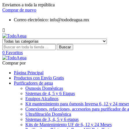
Enviamos a toda la república
Comprar de nuevo
Correo electrónico:
info@tododeagua.mx

Buscar
0
Favoritos
Comprar por
Página Principal
Productos con Envío Gratis
Purificadores de agua
Osmosis Domésticas
Sistemas de 4, 5 y 6 Etapas
Equipos Alcalinos
Kit mantenimiento para ósmosis Inversa 6, 12 y 24 mese
Conexiones, refacciones, accesorios para purificador de 
Ultrafiltración Doméstica
Sistemas de 3, 4, 5 y 6 etapas
Kits de Mantenimiento UF de 6, 12 y 24 Meses