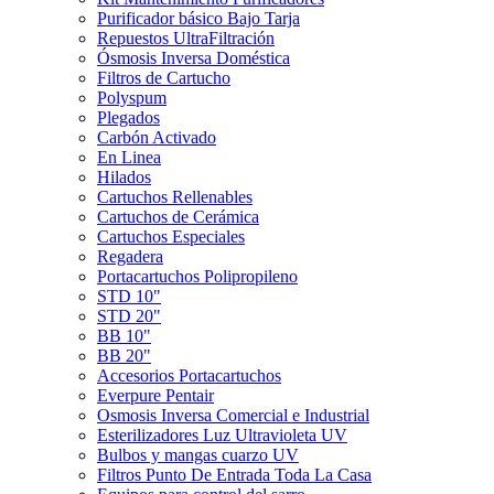
Purificador básico Bajo Tarja
Repuestos UltraFiltración
Ósmosis Inversa Doméstica
Filtros de Cartucho
Polyspum
Plegados
Carbón Activado
En Linea
Hilados
Cartuchos Rellenables
Cartuchos de Cerámica
Cartuchos Especiales
Regadera
Portacartuchos Polipropileno
STD 10"
STD 20"
BB 10"
BB 20"
Accesorios Portacartuchos
Everpure Pentair
Osmosis Inversa Comercial e Industrial
Esterilizadores Luz Ultravioleta UV
Bulbos y mangas cuarzo UV
Filtros Punto De Entrada Toda La Casa