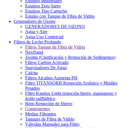
Equipos Industriales
Equipos Zero Sarro
Equipos Tipo Cartucho
Equipo con Tanque de Fibra de Vidrio
Generadores de Ozono
GENERADORES DE OZONO
Agua y Aire
Agua Uso Comercial
Filtros de Lecho Profundo
Filtros Tanque de Fibra de Vidrio
NextSand
Zeolita (Clarificación y Remoción de Sedimentos)
Filtros Carbón Activado
Suavizadores De Agua
Calcita
Filtros Alcalino Aumenta PH
Filtro TITANSORB Remoción Arsénico y Metáles
Pesados
Filtro Katalox Light remoción hierro, manganeso y
ácido sulfhídrico
Birm Remoción de Hierro
Componentes
Medias Filtrantes
Tanques de Fibra de Vidrio
Válvulas Manuales para Filtro