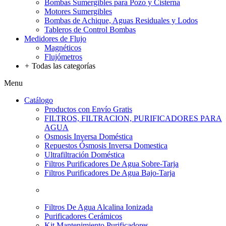
Bombas Sumergibles para Pozo y Cisterna
Motores Sumergibles
Bombas de Achique, Aguas Residuales y Lodos
Tableros de Control Bombas
Medidores de Flujo
Magnéticos
Flujómetros
+
Todas las categorías
Menu
Catálogo
Productos con Envío Gratis
FILTROS, FILTRACION, PURIFICADORES PARA
AGUA
Osmosis Inversa Doméstica
Repuestos Ósmosis Inversa Domestica
Ultrafiltración Doméstica
Filtros Purificadores De Agua Sobre-Tarja
Filtros Purificadores De Agua Bajo-Tarja
Filtros De Agua Alcalina Ionizada
Purificadores Cerámicos
Kit Mantenimiento Purificadores