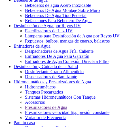
Bebederos de agua
Bebederos de agua Acero Inoxidable
Bebederos De Agua Montaje Sobre Muro
Bebederos De Agua Tipo Pedestal
Refacciones Para Bebedero De Agua
Desinfección de Agua por Rayos UV
Esterilizadores de Luz UV
Lámparas para Desinfección de Agua por Rayos UV
Repuestos, bulbos, mangas de cuarzo, balastros
Enfriadores de Agua
Despachadores de Agua Fría, Caliente
Enfriadores De Agua Para Garrafón
Enfriadores de Agua Conexión Directa a Filtro
Desinfección y Cuidado de la Salud
Desinfectante Grado Alimenticio
Dispensadores de Sanitizante
Hidroneumáticos y Presurizadores de Agua
Hidroneumáticos
Tanques Precargados
Sistemas Hidroneumáticos Con Tanque
Accesorios
Presurizadores de Agua
Presurizadores velocidad fija, presión constante
Variador de Frecuencia
Para tú casa