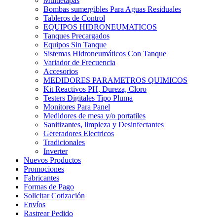
Multietapas
Bombas sumergibles Para Aguas Residuales
Tableros de Control
EQUIPOS HIDRONEUMATICOS
Tanques Precargados
Equipos Sin Tanque
Sistemas Hidroneumáticos Con Tanque
Variador de Frecuencia
Accesorios
MEDIDORES PARAMETROS QUIMICOS
Kit Reactivos PH, Dureza, Cloro
Testers Digitales Tipo Pluma
Monitores Para Panel
Medidores de mesa y/o portatiles
Sanitizantes, limpieza y Desinfectantes
Gereradores Electricos
Tradicionales
Inverter
Nuevos Productos
Promociones
Fabricantes
Formas de Pago
Solicitar Cotización
Envíos
Rastrear Pedido