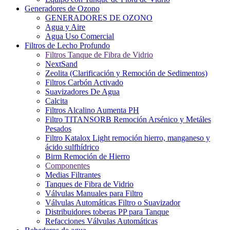
Generadores de Ozono
GENERADORES DE OZONO
Agua y Aire
Agua Uso Comercial
Filtros de Lecho Profundo
Filtros Tanque de Fibra de Vidrio
NextSand
Zeolita (Clarificación y Remoción de Sedimentos)
Filtros Carbón Activado
Suavizadores De Agua
Calcita
Filtros Alcalino Aumenta PH
Filtro TITANSORB Remoción Arsénico y Metáles
Pesados
Filtro Katalox Light remoción hierro, manganeso y
ácido sulfhídrico
Birm Remoción de Hierro
Componentes
Medias Filtrantes
Tanques de Fibra de Vidrio
Válvulas Manuales para Filtro
Válvulas Automáticas Filtro o Suavizador
Distribuidores toberas PP para Tanque
Refacciones Válvulas Automáticas