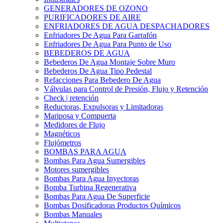
GENERADORES DE OZONO
PURIFICADORES DE AIRE
ENFRIADORES DE AGUA DESPACHADORES
Enfriadores De Agua Para Garrafón
Enfriadores De Agua Para Punto de Uso
BEBEDEROS DE AGUA
Bebederos De Agua Montaje Sobre Muro
Bebederos De Agua Tipo Pedestal
Refacciones Para Bebedero De Agua
Válvulas para Control de Presión, Flujo y Retención
Check | retención
Reductoras, Expulsoras y Limitadoras
Mariposa y Compuerta
Medidores de Flujo
Magnéticos
Flujómetros
BOMBAS PARA AGUA
Bombas Para Agua Sumergibles
Motores sumergibles
Bombas Para Agua Inyectoras
Bomba Turbina Regenerativa
Bombas Para Agua De Superficie
Bombas Dosificadoras Productos Químicos
Bombas Manuales