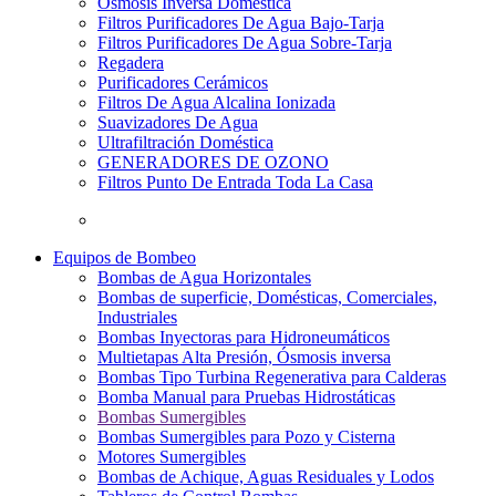
Osmosis Inversa Doméstica
Filtros Purificadores De Agua Bajo-Tarja
Filtros Purificadores De Agua Sobre-Tarja
Regadera
Purificadores Cerámicos
Filtros De Agua Alcalina Ionizada
Suavizadores De Agua
Ultrafiltración Doméstica
GENERADORES DE OZONO
Filtros Punto De Entrada Toda La Casa
Equipos de Bombeo
Bombas de Agua Horizontales
Bombas de superficie, Domésticas, Comerciales,
Industriales
Bombas Inyectoras para Hidroneumáticos
Multietapas Alta Presión, Ósmosis inversa
Bombas Tipo Turbina Regenerativa para Calderas
Bomba Manual para Pruebas Hidrostáticas
Bombas Sumergibles
Bombas Sumergibles para Pozo y Cisterna
Motores Sumergibles
Bombas de Achique, Aguas Residuales y Lodos