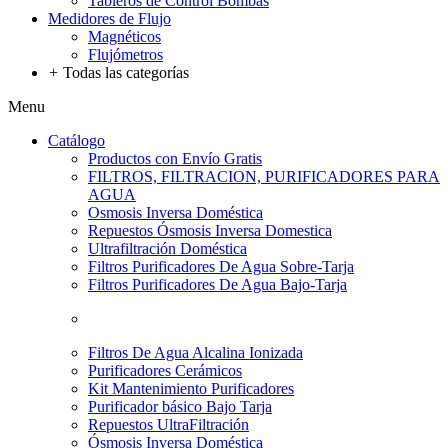
Tableros de Control Bombas
Medidores de Flujo
Magnéticos
Flujómetros
+
Todas las categorías
Menu
Catálogo
Productos con Envío Gratis
FILTROS, FILTRACION, PURIFICADORES PARA
AGUA
Osmosis Inversa Doméstica
Repuestos Ósmosis Inversa Domestica
Ultrafiltración Doméstica
Filtros Purificadores De Agua Sobre-Tarja
Filtros Purificadores De Agua Bajo-Tarja
Filtros De Agua Alcalina Ionizada
Purificadores Cerámicos
Kit Mantenimiento Purificadores
Purificador básico Bajo Tarja
Repuestos UltraFiltración
Ósmosis Inversa Doméstica