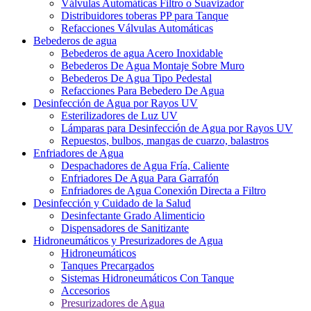
Válvulas Automáticas Filtro o Suavizador
Distribuidores toberas PP para Tanque
Refacciones Válvulas Automáticas
Bebederos de agua
Bebederos de agua Acero Inoxidable
Bebederos De Agua Montaje Sobre Muro
Bebederos De Agua Tipo Pedestal
Refacciones Para Bebedero De Agua
Desinfección de Agua por Rayos UV
Esterilizadores de Luz UV
Lámparas para Desinfección de Agua por Rayos UV
Repuestos, bulbos, mangas de cuarzo, balastros
Enfriadores de Agua
Despachadores de Agua Fría, Caliente
Enfriadores De Agua Para Garrafón
Enfriadores de Agua Conexión Directa a Filtro
Desinfección y Cuidado de la Salud
Desinfectante Grado Alimenticio
Dispensadores de Sanitizante
Hidroneumáticos y Presurizadores de Agua
Hidroneumáticos
Tanques Precargados
Sistemas Hidroneumáticos Con Tanque
Accesorios
Presurizadores de Agua