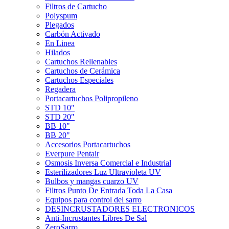
Filtros de Cartucho
Polyspum
Plegados
Carbón Activado
En Linea
Hilados
Cartuchos Rellenables
Cartuchos de Cerámica
Cartuchos Especiales
Regadera
Portacartuchos Polipropileno
STD 10"
STD 20"
BB 10"
BB 20"
Accesorios Portacartuchos
Everpure Pentair
Osmosis Inversa Comercial e Industrial
Esterilizadores Luz Ultravioleta UV
Bulbos y mangas cuarzo UV
Filtros Punto De Entrada Toda La Casa
Equipos para control del sarro
DESINCRUSTADORES ELECTRONICOS
Anti-Incrustantes Libres De Sal
ZeroSarro