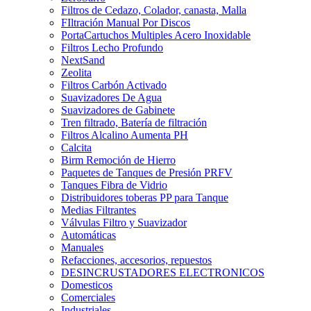
Filtros de Cedazo, Colador, canasta, Malla
FIltración Manual Por Discos
PortaCartuchos Multiples Acero Inoxidable
Filtros Lecho Profundo
NextSand
Zeolita
Filtros Carbón Activado
Suavizadores De Agua
Suavizadores de Gabinete
Tren filtrado, Batería de filtración
Filtros Alcalino Aumenta PH
Calcita
Birm Remoción de Hierro
Paquetes de Tanques de Presión PRFV
Tanques Fibra de Vidrio
Distribuidores toberas PP para Tanque
Medias Filtrantes
Válvulas Filtro y Suavizador
Automáticas
Manuales
Refacciones, accesorios, repuestos
DESINCRUSTADORES ELECTRONICOS
Domesticos
Comerciales
Industriales