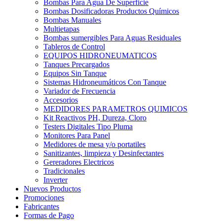
Bombas Para Agua De Superficie
Bombas Dosificadoras Productos Químicos
Bombas Manuales
Multietapas
Bombas sumergibles Para Aguas Residuales
Tableros de Control
EQUIPOS HIDRONEUMATICOS
Tanques Precargados
Equipos Sin Tanque
Sistemas Hidroneumáticos Con Tanque
Variador de Frecuencia
Accesorios
MEDIDORES PARAMETROS QUIMICOS
Kit Reactivos PH, Dureza, Cloro
Testers Digitales Tipo Pluma
Monitores Para Panel
Medidores de mesa y/o portatiles
Sanitizantes, limpieza y Desinfectantes
Gereradores Electricos
Tradicionales
Inverter
Nuevos Productos
Promociones
Fabricantes
Formas de Pago