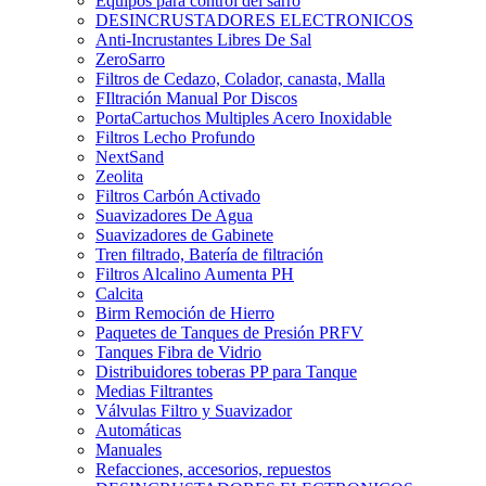
Equipos para control del sarro
DESINCRUSTADORES ELECTRONICOS
Anti-Incrustantes Libres De Sal
ZeroSarro
Filtros de Cedazo, Colador, canasta, Malla
FIltración Manual Por Discos
PortaCartuchos Multiples Acero Inoxidable
Filtros Lecho Profundo
NextSand
Zeolita
Filtros Carbón Activado
Suavizadores De Agua
Suavizadores de Gabinete
Tren filtrado, Batería de filtración
Filtros Alcalino Aumenta PH
Calcita
Birm Remoción de Hierro
Paquetes de Tanques de Presión PRFV
Tanques Fibra de Vidrio
Distribuidores toberas PP para Tanque
Medias Filtrantes
Válvulas Filtro y Suavizador
Automáticas
Manuales
Refacciones, accesorios, repuestos