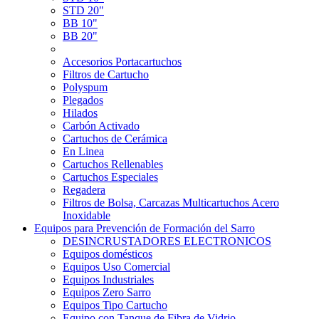
STD 20"
BB 10"
BB 20"
Accesorios Portacartuchos
Filtros de Cartucho
Polyspum
Plegados
Hilados
Carbón Activado
Cartuchos de Cerámica
En Linea
Cartuchos Rellenables
Cartuchos Especiales
Regadera
Filtros de Bolsa, Carcazas Multicartuchos Acero
Inoxidable
Equipos para Prevención de Formación del Sarro
DESINCRUSTADORES ELECTRONICOS
Equipos domésticos
Equipos Uso Comercial
Equipos Industriales
Equipos Zero Sarro
Equipos Tipo Cartucho
Equipo con Tanque de Fibra de Vidrio