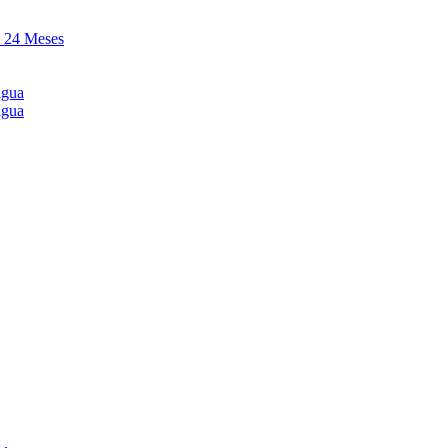
y 24 Meses
agua
agua