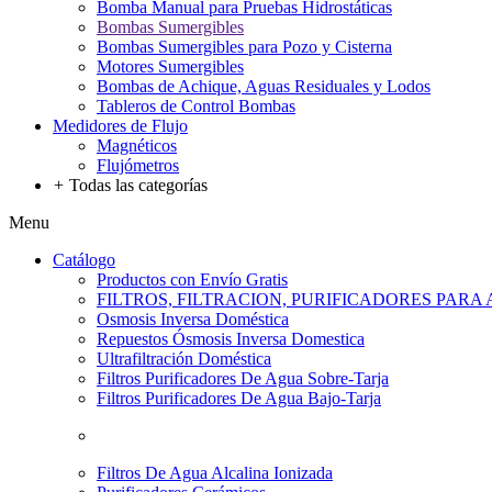
Bomba Manual para Pruebas Hidrostáticas
Bombas Sumergibles
Bombas Sumergibles para Pozo y Cisterna
Motores Sumergibles
Bombas de Achique, Aguas Residuales y Lodos
Tableros de Control Bombas
Medidores de Flujo
Magnéticos
Flujómetros
+
Todas las categorías
Menu
Catálogo
Productos con Envío Gratis
FILTROS, FILTRACION, PURIFICADORES PARA
Osmosis Inversa Doméstica
Repuestos Ósmosis Inversa Domestica
Ultrafiltración Doméstica
Filtros Purificadores De Agua Sobre-Tarja
Filtros Purificadores De Agua Bajo-Tarja
Filtros De Agua Alcalina Ionizada