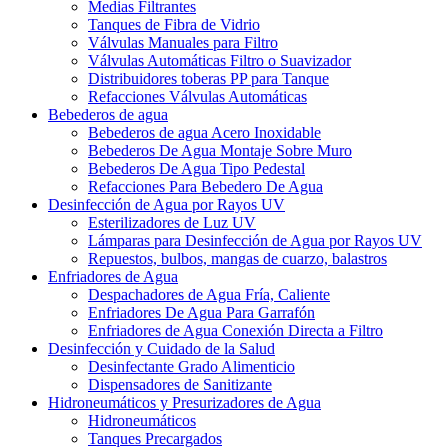
Medias Filtrantes
Tanques de Fibra de Vidrio
Válvulas Manuales para Filtro
Válvulas Automáticas Filtro o Suavizador
Distribuidores toberas PP para Tanque
Refacciones Válvulas Automáticas
Bebederos de agua
Bebederos de agua Acero Inoxidable
Bebederos De Agua Montaje Sobre Muro
Bebederos De Agua Tipo Pedestal
Refacciones Para Bebedero De Agua
Desinfección de Agua por Rayos UV
Esterilizadores de Luz UV
Lámparas para Desinfección de Agua por Rayos UV
Repuestos, bulbos, mangas de cuarzo, balastros
Enfriadores de Agua
Despachadores de Agua Fría, Caliente
Enfriadores De Agua Para Garrafón
Enfriadores de Agua Conexión Directa a Filtro
Desinfección y Cuidado de la Salud
Desinfectante Grado Alimenticio
Dispensadores de Sanitizante
Hidroneumáticos y Presurizadores de Agua
Hidroneumáticos
Tanques Precargados