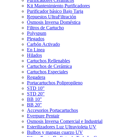
Purificadores Cerámicos
Kit Mantenimiento Purificadores
Purificador básico Bajo Tarja
Repuestos UltraFiltración
Ósmosis Inversa Doméstica
Filtros de Cartucho
Polyspum
Plegados
Carbón Activado
En Linea
Hilados
Cartuchos Rellenables
Cartuchos de Cerámica
Cartuchos Especiales
Regadera
Portacartuchos Polipropileno
STD 10"
STD 20"
BB 10"
BB 20"
Accesorios Portacartuchos
Everpure Pentair
Osmosis Inversa Comercial e Industrial
Esterilizadores Luz Ultravioleta UV
Bulbos y mangas cuarzo UV