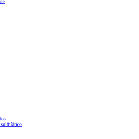
ble
dos
sulfhídrico