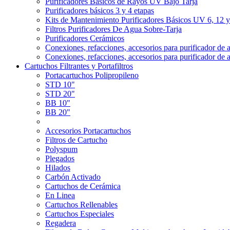
Purificadores Básicos de Rayos UV Bajo Tarja
Purificadores básicos 3 y 4 etapas
Kits de Mantenimiento Purificadores Básicos UV 6, 12 
Filtros Purificadores De Agua Sobre-Tarja
Purificadores Cerámicos
Conexiones, refacciones, accesorios para purificador de 
Conexiones, refacciones, accesorios para purificador de 
Cartuchos Filtrantes y Portafiltros
Portacartuchos Polipropileno
STD 10"
STD 20"
BB 10"
BB 20"
Accesorios Portacartuchos
Filtros de Cartucho
Polyspum
Plegados
Hilados
Carbón Activado
Cartuchos de Cerámica
En Linea
Cartuchos Rellenables
Cartuchos Especiales
Regadera