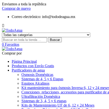
Enviamos a toda la república
Comprar de nuevo
Correo electrónico:
info@tododeagua.mx

Buscar
0
Favoritos
Comprar por
Página Principal
Productos con Envío Gratis
Purificadores de agua
Osmosis Domésticas
Sistemas de 4, 5 y 6 Etapas
Equipos Alcalinos
Kit mantenimiento para ósmosis Inversa 6, 12 y 24 mese
Conexiones, refacciones, accesorios para purificador de 
Ultrafiltración Doméstica
Sistemas de 3, 4, 5 y 6 etapas
Kits de Mantenimiento UF de 6, 12 y 24 Meses