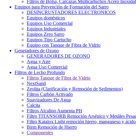
Filtros de Bolsa, Carcazas Multicartuchos Acero Inoxida
Equipos para Prevención de Formación del Sarro
DESINCRUSTADORES ELECTRONICOS
Equipos domésticos
Equipos Uso Comercial
Equipos Industriales
Equipos Zero Sarro
Equipos Tipo Cartucho
Equipo con Tanque de Fibra de Vidrio
Generadores de Ozono
GENERADORES DE OZONO
Agua y Aire
Agua Uso Comercial
Filtros de Lecho Profundo
Filtros Tanque de Fibra de Vidrio
NextSand
Zeolita (Clarificación y Remoción de Sedimentos)
Filtros Carbón Activado
Suavizadores De Agua
Calcita
Filtros Alcalino Aumenta PH
Filtro TITANSORB Remoción Arsénico y Metáles Pesa
Filtro Katalox Light remoción hierro, manganeso y ácido 
Birm Remoción de Hierro
Componentes