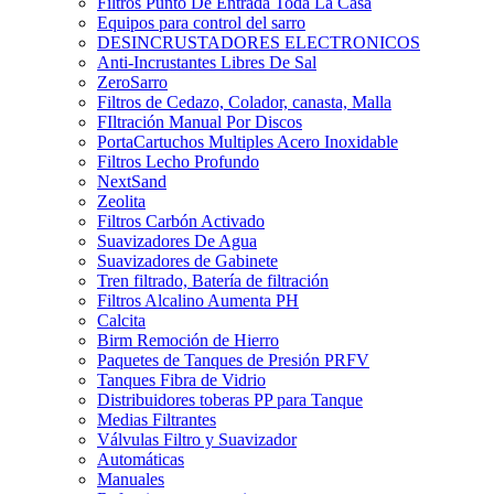
Filtros Punto De Entrada Toda La Casa
Equipos para control del sarro
DESINCRUSTADORES ELECTRONICOS
Anti-Incrustantes Libres De Sal
ZeroSarro
Filtros de Cedazo, Colador, canasta, Malla
FIltración Manual Por Discos
PortaCartuchos Multiples Acero Inoxidable
Filtros Lecho Profundo
NextSand
Zeolita
Filtros Carbón Activado
Suavizadores De Agua
Suavizadores de Gabinete
Tren filtrado, Batería de filtración
Filtros Alcalino Aumenta PH
Calcita
Birm Remoción de Hierro
Paquetes de Tanques de Presión PRFV
Tanques Fibra de Vidrio
Distribuidores toberas PP para Tanque
Medias Filtrantes
Válvulas Filtro y Suavizador
Automáticas
Manuales