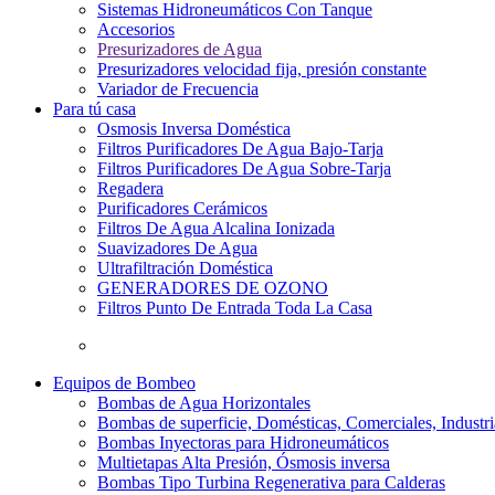
Sistemas Hidroneumáticos Con Tanque
Accesorios
Presurizadores de Agua
Presurizadores velocidad fija, presión constante
Variador de Frecuencia
Para tú casa
Osmosis Inversa Doméstica
Filtros Purificadores De Agua Bajo-Tarja
Filtros Purificadores De Agua Sobre-Tarja
Regadera
Purificadores Cerámicos
Filtros De Agua Alcalina Ionizada
Suavizadores De Agua
Ultrafiltración Doméstica
GENERADORES DE OZONO
Filtros Punto De Entrada Toda La Casa
Equipos de Bombeo
Bombas de Agua Horizontales
Bombas de superficie, Domésticas, Comerciales, Industri
Bombas Inyectoras para Hidroneumáticos
Multietapas Alta Presión, Ósmosis inversa
Bombas Tipo Turbina Regenerativa para Calderas