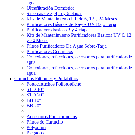
agua
Ultrafiltración Doméstica
Sistemas de 3, 4, 5 y 6 etapas
Kits de Mantenimiento UF de 6, 12 y 24 Meses
Purificadores Básicos de Rayos UV Bajo Tarja
Purificadores básicos 3 y 4 etapas
Kits de Mantenimiento Purificadores Básicos UV 6, 12
y 24 Meses
Filtros Purificadores De Agua Sobre-Tarja
Purificadores Cerámicos
Conexiones, refacciones, accesorios para purificador de
agua
Conexiones, refacciones, accesorios para purificador de
agua
Cartuchos Filtrantes y Portafiltros
Portacartuchos Polipropileno
STD 10"
STD 20"
BB 10"
BB 20"
Accesorios Portacartuchos
Filtros de Cartucho
Polyspum
Plegados