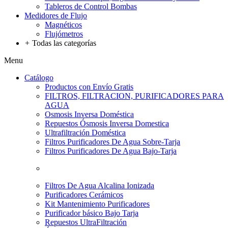
Tableros de Control Bombas
Medidores de Flujo
Magnéticos
Flujómetros
+
Todas las categorías
Menu
Catálogo
Productos con Envío Gratis
FILTROS, FILTRACION, PURIFICADORES PARA
AGUA
Osmosis Inversa Doméstica
Repuestos Ósmosis Inversa Domestica
Ultrafiltración Doméstica
Filtros Purificadores De Agua Sobre-Tarja
Filtros Purificadores De Agua Bajo-Tarja
Filtros De Agua Alcalina Ionizada
Purificadores Cerámicos
Kit Mantenimiento Purificadores
Purificador básico Bajo Tarja
Repuestos UltraFiltración