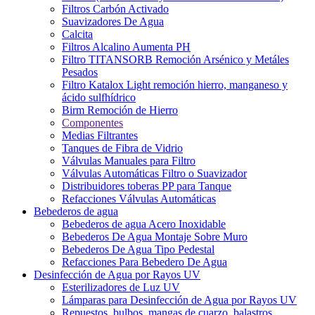
Filtros Carbón Activado
Suavizadores De Agua
Calcita
Filtros Alcalino Aumenta PH
Filtro TITANSORB Remoción Arsénico y Metáles
Pesados
Filtro Katalox Light remoción hierro, manganeso y
ácido sulfhídrico
Birm Remoción de Hierro
Componentes
Medias Filtrantes
Tanques de Fibra de Vidrio
Válvulas Manuales para Filtro
Válvulas Automáticas Filtro o Suavizador
Distribuidores toberas PP para Tanque
Refacciones Válvulas Automáticas
Bebederos de agua
Bebederos de agua Acero Inoxidable
Bebederos De Agua Montaje Sobre Muro
Bebederos De Agua Tipo Pedestal
Refacciones Para Bebedero De Agua
Desinfección de Agua por Rayos UV
Esterilizadores de Luz UV
Lámparas para Desinfección de Agua por Rayos UV
Repuestos, bulbos, mangas de cuarzo, balastros