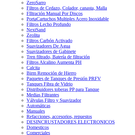
ZeroSarro
Filtros de Cedazo, Colador, canasta, Malla
FIltración Manual Por Discos
PortaCartuchos Multiples Acero Inoxidable
Filtros Lecho Profundo
NextSand
Zeolita
Filtros Carbón Activado
Suavizadores De Agua
Suavizadores de Gabinete
Tren filtrado, Batería de filtración
Filtros Alcalino Aumenta PH
Calcita
Birm Remoción de Hierro
Paquetes de Tanques de Presión PRFV
Tanques Fibra de Vidrio
Distribuidores toberas PP para Tanque
Medias Filtrantes
Válvulas Filtro y Suavizador
Automáticas
Manuales
Refacciones, accesorios, repuestos
DESINCRUSTADORES ELECTRONICOS
Domesticos
Comerciales