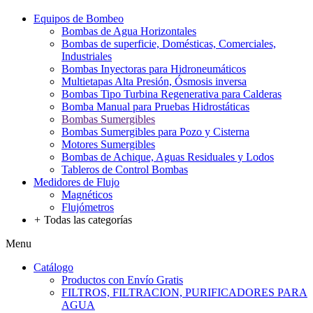
Equipos de Bombeo
Bombas de Agua Horizontales
Bombas de superficie, Domésticas, Comerciales,
Industriales
Bombas Inyectoras para Hidroneumáticos
Multietapas Alta Presión, Ósmosis inversa
Bombas Tipo Turbina Regenerativa para Calderas
Bomba Manual para Pruebas Hidrostáticas
Bombas Sumergibles
Bombas Sumergibles para Pozo y Cisterna
Motores Sumergibles
Bombas de Achique, Aguas Residuales y Lodos
Tableros de Control Bombas
Medidores de Flujo
Magnéticos
Flujómetros
+
Todas las categorías
Menu
Catálogo
Productos con Envío Gratis
FILTROS, FILTRACION, PURIFICADORES PARA
AGUA