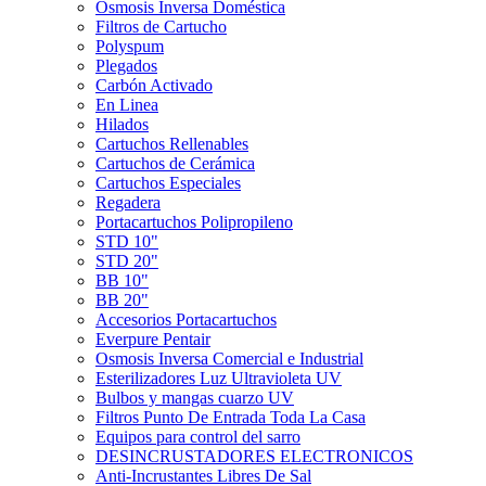
Ósmosis Inversa Doméstica
Filtros de Cartucho
Polyspum
Plegados
Carbón Activado
En Linea
Hilados
Cartuchos Rellenables
Cartuchos de Cerámica
Cartuchos Especiales
Regadera
Portacartuchos Polipropileno
STD 10"
STD 20"
BB 10"
BB 20"
Accesorios Portacartuchos
Everpure Pentair
Osmosis Inversa Comercial e Industrial
Esterilizadores Luz Ultravioleta UV
Bulbos y mangas cuarzo UV
Filtros Punto De Entrada Toda La Casa
Equipos para control del sarro
DESINCRUSTADORES ELECTRONICOS
Anti-Incrustantes Libres De Sal