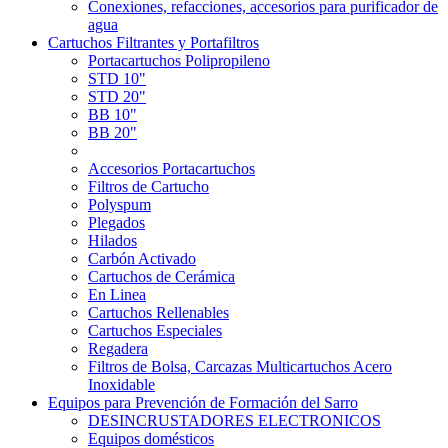
Conexiones, refacciones, accesorios para purificador de
agua
Cartuchos Filtrantes y Portafiltros
Portacartuchos Polipropileno
STD 10"
STD 20"
BB 10"
BB 20"
Accesorios Portacartuchos
Filtros de Cartucho
Polyspum
Plegados
Hilados
Carbón Activado
Cartuchos de Cerámica
En Linea
Cartuchos Rellenables
Cartuchos Especiales
Regadera
Filtros de Bolsa, Carcazas Multicartuchos Acero
Inoxidable
Equipos para Prevención de Formación del Sarro
DESINCRUSTADORES ELECTRONICOS
Equipos domésticos