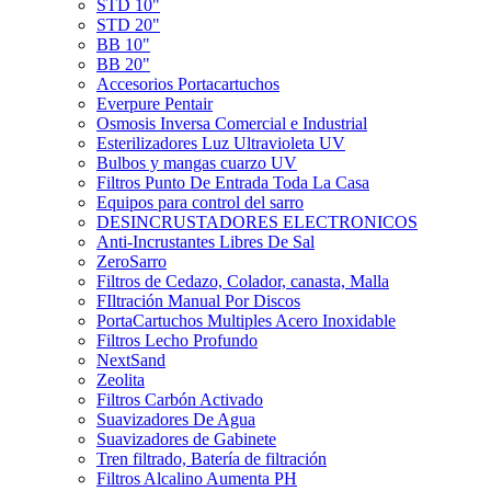
STD 10"
STD 20"
BB 10"
BB 20"
Accesorios Portacartuchos
Everpure Pentair
Osmosis Inversa Comercial e Industrial
Esterilizadores Luz Ultravioleta UV
Bulbos y mangas cuarzo UV
Filtros Punto De Entrada Toda La Casa
Equipos para control del sarro
DESINCRUSTADORES ELECTRONICOS
Anti-Incrustantes Libres De Sal
ZeroSarro
Filtros de Cedazo, Colador, canasta, Malla
FIltración Manual Por Discos
PortaCartuchos Multiples Acero Inoxidable
Filtros Lecho Profundo
NextSand
Zeolita
Filtros Carbón Activado
Suavizadores De Agua
Suavizadores de Gabinete
Tren filtrado, Batería de filtración
Filtros Alcalino Aumenta PH