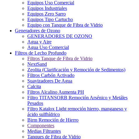
Equipos Uso Comercial
Equipos Industriales
Equipos Zero Sarro
Equipos Tipo Cartucho
Equipo con Tanque de Fibra de Vidrio
Generadores de Ozono
GENERADORES DE OZONO
Agua y Aire
Agua Uso Comercial
Filtros de Lecho Profundo
Filtros Tanque de Fibra de Vidrio
NextSand
Zeolita (Clarificación y Remoción de Sedimentos)
Filtros Carbón Activado
Suavizadores De Agua
Calcita
Filtros Alcalino Aumenta PH
Filtro TITANSORB Remoción Arsénico y Metáles
Pesados
Filtro Katalox Light remoción hierro, manganeso y
ácido sulfhídrico
Birm Remoción de Hierro
Componentes
Medias Filtrantes
Tanques de Fibra de Vidrio