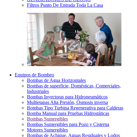
Filtros Punto De Entrada Toda La Casa
Equipos de Bombeo
Bombas de Agua Horizontales
Bombas de superficie, Domésticas, Comerciales,
Industriales
Bombas Inyectoras para Hidroneumáticos
Multietapas Alta Presión, Ósmosis inversa
Bombas Tipo Turbina Regenerativa para Calderas
Bomba Manual para Pruebas Hidrostáticas
Bombas Sumergibles
Bombas Sumergibles para Pozo y Cisterna
Motores Sumergibles
Bombas de Achique, Aguas Residuales y Lodos