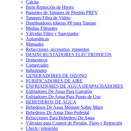
Calcita
Birm Remoción de Hierro
Paquetes de Tanques de Presión PRFV
Tanques Fibra de Vidrio
Distribuidores toberas PP para Tanque
Medias Filtrantes
Válvulas Filtro y Suavizador
Automáticas
Manuales
Refacciones, accesorios, repuestos
DESINCRUSTADORES ELECTRONICOS
Domesticos
Comerciales
Industriales
GENERADORES DE OZONO
PURIFICADORES DE AIRE
ENFRIADORES DE AGUA DESPACHADORES
Enfriadores De Agua Para Garrafón
Enfriadores De Agua Para Punto de Uso
BEBEDEROS DE AGUA
Bebederos De Agua Montaje Sobre Muro
Bebederos De Agua Tipo Pedestal
Refacciones Para Bebedero De Agua
Válvulas para Control de Presión, Flujo y Retención
Check | retención