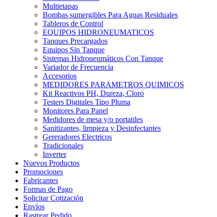
Multietapas
Bombas sumergibles Para Aguas Residuales
Tableros de Control
EQUIPOS HIDRONEUMATICOS
Tanques Precargados
Equipos Sin Tanque
Sistemas Hidroneumáticos Con Tanque
Variador de Frecuencia
Accesorios
MEDIDORES PARAMETROS QUIMICOS
Kit Reactivos PH, Dureza, Cloro
Testers Digitales Tipo Pluma
Monitores Para Panel
Medidores de mesa y/o portatiles
Sanitizantes, limpieza y Desinfectantes
Gereradores Electricos
Tradicionales
Inverter
Nuevos Productos
Promociones
Fabricantes
Formas de Pago
Solicitar Cotización
Envíos
Rastrear Pedido