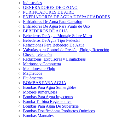
Industriales
GENERADORES DE OZONO
PURIFICADORES DE AIRE
ENFRIADORES DE AGUA DESPACHADORES
Enfriadores De Agua Para Garrafón
Enfriadores De Agua Para Punto de Uso
BEBEDEROS DE AGUA
Bebederos De Agua Montaje Sobre Muro
Bebederos De Agua Tipo Pedestal
Refacciones Para Bebedero De Agua
Válvulas para Control de Presión, Flujo y Retención
Check | retención
Reductoras, Expulsoras y Limitadoras
Mariposa y Compuerta
Medidores de Flujo
Magnéticos
Flujómetros
BOMBAS PARA AGUA
Bombas Para Agua Sumergibles
Motores sumergibles
Bombas Para Agua Inyectoras
Bomba Turbina Regenerativa
Bombas Para Agua De Superficie
Bombas Dosificadoras Productos Químicos
Bombas Manuales