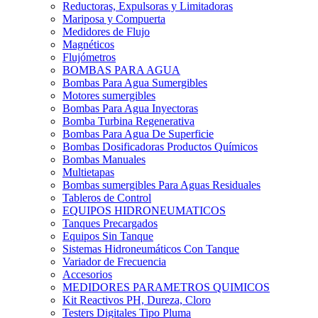
Reductoras, Expulsoras y Limitadoras
Mariposa y Compuerta
Medidores de Flujo
Magnéticos
Flujómetros
BOMBAS PARA AGUA
Bombas Para Agua Sumergibles
Motores sumergibles
Bombas Para Agua Inyectoras
Bomba Turbina Regenerativa
Bombas Para Agua De Superficie
Bombas Dosificadoras Productos Químicos
Bombas Manuales
Multietapas
Bombas sumergibles Para Aguas Residuales
Tableros de Control
EQUIPOS HIDRONEUMATICOS
Tanques Precargados
Equipos Sin Tanque
Sistemas Hidroneumáticos Con Tanque
Variador de Frecuencia
Accesorios
MEDIDORES PARAMETROS QUIMICOS
Kit Reactivos PH, Dureza, Cloro
Testers Digitales Tipo Pluma