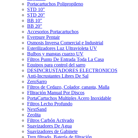
Portacartuchos Polipropileno
STD 10"
STD 20"
BB 10"
BB 20"
Accesorios Portacartuchos
Everpure Pentair
Osmosis Inversa Comercial e Industrial
Esterilizadores Luz Ultravioleta UV
Bulbos y mangas cuarzo UV
Filtros Punto De Entrada Toda La Casa
Equipos para control del sarro
DESINCRUSTADORES ELECTRONICOS
Anti-Incrustantes Libres De Sal
ZeroSarro
Filtros de Cedazo, Colador, canasta, Malla
FIltración Manual Por Discos
PortaCartuchos Multiples Acero Inoxidable
Filtros Lecho Profundo
NextSand
Zeolita
Filtros Carbón Activado
Suavizadores De Agua
Suavizadores de Gabinete
Tren filtrado, Batería de filtración