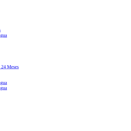
s
agua
y 24 Meses
agua
agua