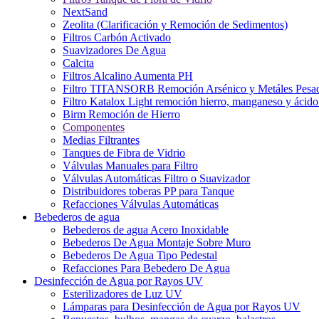
NextSand
Zeolita (Clarificación y Remoción de Sedimentos)
Filtros Carbón Activado
Suavizadores De Agua
Calcita
Filtros Alcalino Aumenta PH
Filtro TITANSORB Remoción Arsénico y Metáles Pesa
Filtro Katalox Light remoción hierro, manganeso y ácido 
Birm Remoción de Hierro
Componentes
Medias Filtrantes
Tanques de Fibra de Vidrio
Válvulas Manuales para Filtro
Válvulas Automáticas Filtro o Suavizador
Distribuidores toberas PP para Tanque
Refacciones Válvulas Automáticas
Bebederos de agua
Bebederos de agua Acero Inoxidable
Bebederos De Agua Montaje Sobre Muro
Bebederos De Agua Tipo Pedestal
Refacciones Para Bebedero De Agua
Desinfección de Agua por Rayos UV
Esterilizadores de Luz UV
Lámparas para Desinfección de Agua por Rayos UV