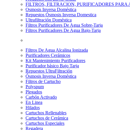
FILTROS, FILTRACION, PURIFICADORES PARA
Osmosis Inversa Doméstica
Repuestos Ósmosis Inversa Domestica
Ultrafiltración Doméstica
Filtros Purificadores De Agua Sobre-Tarja
Filtros Purificadores De Agua Bajo-Tarja
Filtros De Agua Alcalina Ionizada
Purificadores Cerámicos
Kit Mantenimiento Purificadores
Purificador básico Bajo Tarja
Repuestos UltraFiltración
Ósmosis Inversa Doméstica
Filtros de Cartucho
Polyspum
Plegados
Carbón Activado
En Linea
Hilados
Cartuchos Rellenables
Cartuchos de Cerámica
Cartuchos Especiales
Regadera