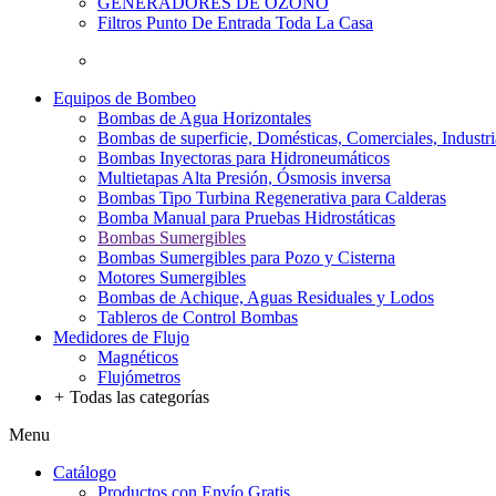
GENERADORES DE OZONO
Filtros Punto De Entrada Toda La Casa
Equipos de Bombeo
Bombas de Agua Horizontales
Bombas de superficie, Domésticas, Comerciales, Industri
Bombas Inyectoras para Hidroneumáticos
Multietapas Alta Presión, Ósmosis inversa
Bombas Tipo Turbina Regenerativa para Calderas
Bomba Manual para Pruebas Hidrostáticas
Bombas Sumergibles
Bombas Sumergibles para Pozo y Cisterna
Motores Sumergibles
Bombas de Achique, Aguas Residuales y Lodos
Tableros de Control Bombas
Medidores de Flujo
Magnéticos
Flujómetros
+
Todas las categorías
Menu
Catálogo
Productos con Envío Gratis