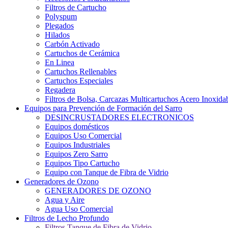
Filtros de Cartucho
Polyspum
Plegados
Hilados
Carbón Activado
Cartuchos de Cerámica
En Linea
Cartuchos Rellenables
Cartuchos Especiales
Regadera
Filtros de Bolsa, Carcazas Multicartuchos Acero Inoxida
Equipos para Prevención de Formación del Sarro
DESINCRUSTADORES ELECTRONICOS
Equipos domésticos
Equipos Uso Comercial
Equipos Industriales
Equipos Zero Sarro
Equipos Tipo Cartucho
Equipo con Tanque de Fibra de Vidrio
Generadores de Ozono
GENERADORES DE OZONO
Agua y Aire
Agua Uso Comercial
Filtros de Lecho Profundo
Filtros Tanque de Fibra de Vidrio