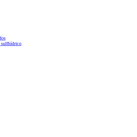
dos
sulfhídrico