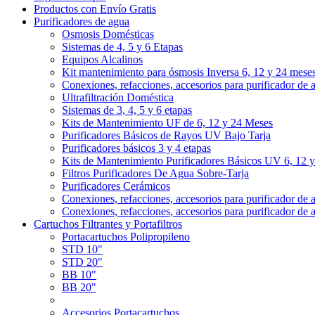
Productos con Envío Gratis
Purificadores de agua
Osmosis Domésticas
Sistemas de 4, 5 y 6 Etapas
Equipos Alcalinos
Kit mantenimiento para ósmosis Inversa 6, 12 y 24 mese
Conexiones, refacciones, accesorios para purificador de 
Ultrafiltración Doméstica
Sistemas de 3, 4, 5 y 6 etapas
Kits de Mantenimiento UF de 6, 12 y 24 Meses
Purificadores Básicos de Rayos UV Bajo Tarja
Purificadores básicos 3 y 4 etapas
Kits de Mantenimiento Purificadores Básicos UV 6, 12 
Filtros Purificadores De Agua Sobre-Tarja
Purificadores Cerámicos
Conexiones, refacciones, accesorios para purificador de 
Conexiones, refacciones, accesorios para purificador de 
Cartuchos Filtrantes y Portafiltros
Portacartuchos Polipropileno
STD 10"
STD 20"
BB 10"
BB 20"
Accesorios Portacartuchos