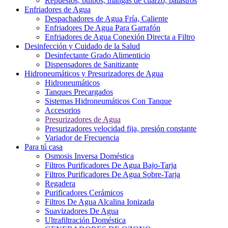
Repuestos, bulbos, mangas de cuarzo, balastros
Enfriadores de Agua
Despachadores de Agua Fría, Caliente
Enfriadores De Agua Para Garrafón
Enfriadores de Agua Conexión Directa a Filtro
Desinfección y Cuidado de la Salud
Desinfectante Grado Alimenticio
Dispensadores de Sanitizante
Hidroneumáticos y Presurizadores de Agua
Hidroneumáticos
Tanques Precargados
Sistemas Hidroneumáticos Con Tanque
Accesorios
Presurizadores de Agua
Presurizadores velocidad fija, presión constante
Variador de Frecuencia
Para tú casa
Osmosis Inversa Doméstica
Filtros Purificadores De Agua Bajo-Tarja
Filtros Purificadores De Agua Sobre-Tarja
Regadera
Purificadores Cerámicos
Filtros De Agua Alcalina Ionizada
Suavizadores De Agua
Ultrafiltración Doméstica