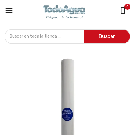
0

Buscar