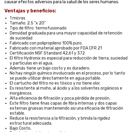
causar efectos adversos para la salud de los seres humanos.
Ventajas y beneficios:
1 micras
Tamaño: 2.5 "x 20"
Tipo de filtro: termofusionado
Densidad graduada para una mayor capacidad de retención
de suciedad
Fabricado con polipropileno 100% puro.
Fabricado con material aprobado por FDA CFR 21
Certificación NSF Standard 42,61 y 372
El filtro Hydronix es especial para reducción de tierra, suciedad
y partículas en el agua.
Además tiene un bajo costo y es duradero.
No hay ningún químico involucrado en el proceso, por lo tanto
se puede utilizar directamente en agua potable.
El cartucho del filtro no es tóxico y no tiene olor.
Es resistente al moho, al ácido y a los solventes orgánicos e
inorgánicos.
Alta eficiencia de filtración y poca pérdida de presión.
Este filtro tiene finas capas de fibra internas y dos capas
externas gruesas manteniendo asi una eficacia de filtración
estable.
Reduce la resistencia a la filtración, y brinda la rigidez
estructural adecuada.
Bajo Costo.