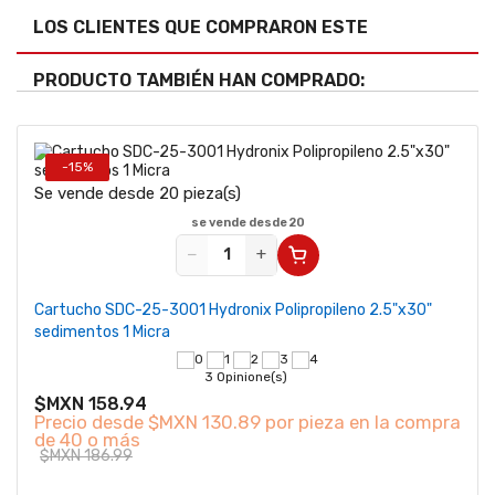
LOS CLIENTES QUE COMPRARON ESTE
PRODUCTO TAMBIÉN HAN COMPRADO:
-15%
Se vende desde 20 pieza(s)
Se v
se vende desde 20
−
+
Cartucho SDC-25-3001 Hydronix Polipropileno 2.5"x30"
Cart
sedimentos 1 Micra
sedi
3 Opinione(s)
$MXN 158.94
$MX
Precio desde
$MXN 130.89 por pieza en la compra
Pre
de 40 o más
de 
$MXN 186.99
$MX