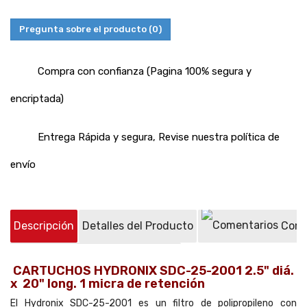
Pregunta sobre el producto
(0)
Compra con confianza (Pagina 100% segura y
encriptada)
Entrega Rápida y segura, Revise nuestra política de
envío
Descripción
Detalles del Producto
Come
Preguntas sobre el producto
(0)
CARTUCHOS HYDRONIX SDC-25-2001 2.5" diá.
x 20" long. 1 micra de retención
El Hydronix SDC-25-2001 es un filtro de polipropileno con