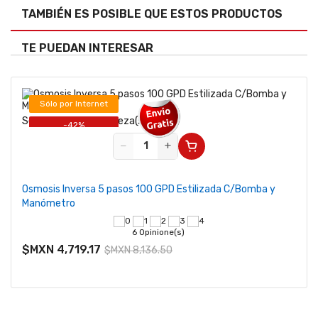
TAMBIÉN ES POSIBLE QUE ESTOS PRODUCTOS
TE PUEDAN INTERESAR
Sólo por Internet
Se vende desde 1 pieza(s)
-42%
−
+
Osmosis Inversa 5 pasos 100 GPD Estilizada C/Bomba y
Manómetro
6 Opinione(s)
$MXN 4,719.17
$MXN 8,136.50