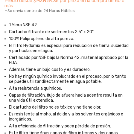
Precio desde
$MXN 59.35 por pieza en la compra de 60 o
más
Se envía dentro de 24 Horas Hábiles
1 Micra NSF 42
Cartucho filtrante de sedimentos 2.5" x 20"
100% Polipropileno de alta pureza.
El filtro Hydornix es especial para reducción de tierra, suciedad
y partículas en el agua.
Certificado por NSF bajo la Norma 42, material aprobado por la
FDA.
Además tiene un bajo costo y es duradero.
No hay ningún químico involucrado en el proceso, por lo tanto
se puede utilizar directamente en agua potable.
Alta resistencia a químicos.
Capas de filtración, flujo de afuera hacia adentro resulta en
una vida útil extendida.
El cartucho del filtro no es tóxico y no tiene olor.
Es resistente al moho, al ácido y a los solventes orgánicos e
inorgánicos.
Alta eficiencia de filtración y poca pérdida de presión.
Este filtro tiene finas capas de fibra internas y dos capas