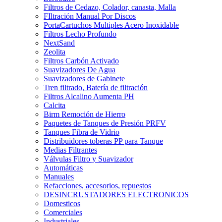
Filtros de Cedazo, Colador, canasta, Malla
FIltración Manual Por Discos
PortaCartuchos Multiples Acero Inoxidable
Filtros Lecho Profundo
NextSand
Zeolita
Filtros Carbón Activado
Suavizadores De Agua
Suavizadores de Gabinete
Tren filtrado, Batería de filtración
Filtros Alcalino Aumenta PH
Calcita
Birm Remoción de Hierro
Paquetes de Tanques de Presión PRFV
Tanques Fibra de Vidrio
Distribuidores toberas PP para Tanque
Medias Filtrantes
Válvulas Filtro y Suavizador
Automáticas
Manuales
Refacciones, accesorios, repuestos
DESINCRUSTADORES ELECTRONICOS
Domesticos
Comerciales
Industriales