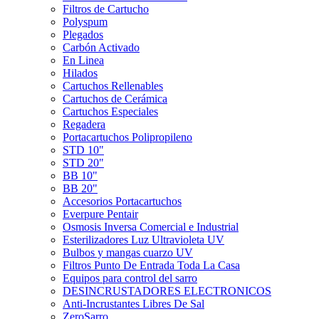
Filtros de Cartucho
Polyspum
Plegados
Carbón Activado
En Linea
Hilados
Cartuchos Rellenables
Cartuchos de Cerámica
Cartuchos Especiales
Regadera
Portacartuchos Polipropileno
STD 10"
STD 20"
BB 10"
BB 20"
Accesorios Portacartuchos
Everpure Pentair
Osmosis Inversa Comercial e Industrial
Esterilizadores Luz Ultravioleta UV
Bulbos y mangas cuarzo UV
Filtros Punto De Entrada Toda La Casa
Equipos para control del sarro
DESINCRUSTADORES ELECTRONICOS
Anti-Incrustantes Libres De Sal
ZeroSarro