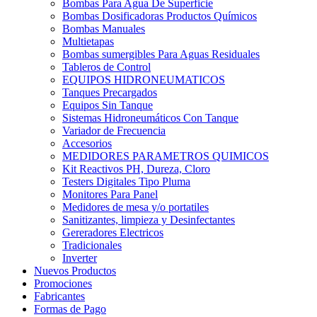
Bombas Para Agua De Superficie
Bombas Dosificadoras Productos Químicos
Bombas Manuales
Multietapas
Bombas sumergibles Para Aguas Residuales
Tableros de Control
EQUIPOS HIDRONEUMATICOS
Tanques Precargados
Equipos Sin Tanque
Sistemas Hidroneumáticos Con Tanque
Variador de Frecuencia
Accesorios
MEDIDORES PARAMETROS QUIMICOS
Kit Reactivos PH, Dureza, Cloro
Testers Digitales Tipo Pluma
Monitores Para Panel
Medidores de mesa y/o portatiles
Sanitizantes, limpieza y Desinfectantes
Gereradores Electricos
Tradicionales
Inverter
Nuevos Productos
Promociones
Fabricantes
Formas de Pago