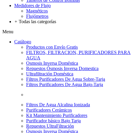
Tableros de Control Bombas
Medidores de Flujo
Magnéticos
Flujómetros
+
Todas las categorías
Menu
Catálogo
Productos con Envío Gratis
FILTROS, FILTRACION, PURIFICADORES PARA
AGUA
Osmosis Inversa Doméstica
Repuestos Ósmosis Inversa Domestica
Ultrafiltración Doméstica
Filtros Purificadores De Agua Sobre-Tarja
Filtros Purificadores De Agua Bajo-Tarja
Filtros De Agua Alcalina Ionizada
Purificadores Cerámicos
Kit Mantenimiento Purificadores
Purificador básico Bajo Tarja
Repuestos UltraFiltración
Ósmosis Inversa Doméstica