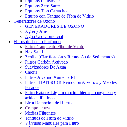
Equipos Industriales
Equipos Zero Sarro
Equipos Tipo Cartucho
Equipo con Tanque de Fibra de Vidrio
Generadores de Ozono
GENERADORES DE OZONO
Agua y Aire
Agua Uso Comercial
Filtros de Lecho Profundo
Filtros Tanque de Fibra de Vidrio
NextSand
Zeolita (Clarificación y Remoción de Sedimentos)
Filtros Carbón Activado
Suavizadores De Agua
Calcita
Filtros Alcalino Aumenta PH
Filtro TITANSORB Remoción Arsénico y Metáles
Pesados
Filtro Katalox Light remoción hierro, manganeso y
ácido sulfhídrico
Birm Remoción de Hierro
Componentes
Medias Filtrantes
Tanques de Fibra de Vidrio
Válvulas Manuales para Filtro