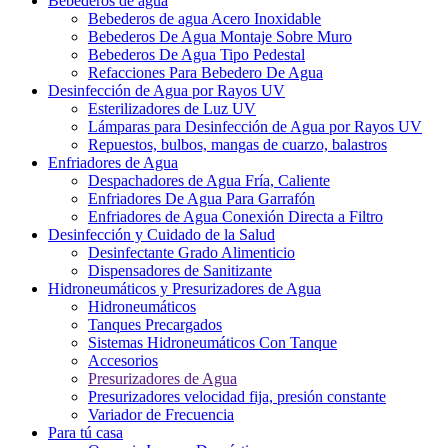
Bebederos de agua
Bebederos de agua Acero Inoxidable
Bebederos De Agua Montaje Sobre Muro
Bebederos De Agua Tipo Pedestal
Refacciones Para Bebedero De Agua
Desinfección de Agua por Rayos UV
Esterilizadores de Luz UV
Lámparas para Desinfección de Agua por Rayos UV
Repuestos, bulbos, mangas de cuarzo, balastros
Enfriadores de Agua
Despachadores de Agua Fría, Caliente
Enfriadores De Agua Para Garrafón
Enfriadores de Agua Conexión Directa a Filtro
Desinfección y Cuidado de la Salud
Desinfectante Grado Alimenticio
Dispensadores de Sanitizante
Hidroneumáticos y Presurizadores de Agua
Hidroneumáticos
Tanques Precargados
Sistemas Hidroneumáticos Con Tanque
Accesorios
Presurizadores de Agua
Presurizadores velocidad fija, presión constante
Variador de Frecuencia
Para tú casa