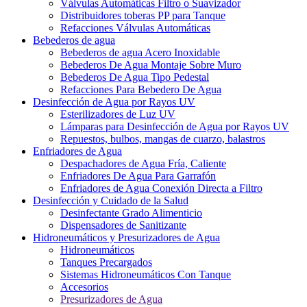
Válvulas Automáticas Filtro o Suavizador
Distribuidores toberas PP para Tanque
Refacciones Válvulas Automáticas
Bebederos de agua
Bebederos de agua Acero Inoxidable
Bebederos De Agua Montaje Sobre Muro
Bebederos De Agua Tipo Pedestal
Refacciones Para Bebedero De Agua
Desinfección de Agua por Rayos UV
Esterilizadores de Luz UV
Lámparas para Desinfección de Agua por Rayos UV
Repuestos, bulbos, mangas de cuarzo, balastros
Enfriadores de Agua
Despachadores de Agua Fría, Caliente
Enfriadores De Agua Para Garrafón
Enfriadores de Agua Conexión Directa a Filtro
Desinfección y Cuidado de la Salud
Desinfectante Grado Alimenticio
Dispensadores de Sanitizante
Hidroneumáticos y Presurizadores de Agua
Hidroneumáticos
Tanques Precargados
Sistemas Hidroneumáticos Con Tanque
Accesorios
Presurizadores de Agua