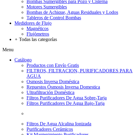
Bombas Sumergibles para Pozo y Cisterna
Motores Sumergibles
Bombas de Achique, Aguas Residuales y Lodos
Tableros de Control Bombas
Medidores de Flujo
Magnéticos
Flujómetros
+
Todas las categorías
Menu
Catálogo
Productos con Envío Gratis
FILTROS, FILTRACION, PURIFICADORES PARA
AGUA
Osmosis Inversa Doméstica
Repuestos Ósmosis Inversa Domestica
Ultrafiltración Doméstica
Filtros Purificadores De Agua Sobre-Tarja
Filtros Purificadores De Agua Bajo-Tarja
Filtros De Agua Alcalina Ionizada
Purificadores Cerámicos
Kit Mantenimiento Purificadores