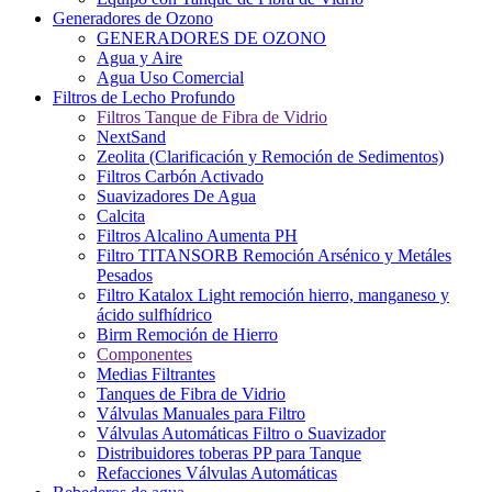
Generadores de Ozono
GENERADORES DE OZONO
Agua y Aire
Agua Uso Comercial
Filtros de Lecho Profundo
Filtros Tanque de Fibra de Vidrio
NextSand
Zeolita (Clarificación y Remoción de Sedimentos)
Filtros Carbón Activado
Suavizadores De Agua
Calcita
Filtros Alcalino Aumenta PH
Filtro TITANSORB Remoción Arsénico y Metáles
Pesados
Filtro Katalox Light remoción hierro, manganeso y
ácido sulfhídrico
Birm Remoción de Hierro
Componentes
Medias Filtrantes
Tanques de Fibra de Vidrio
Válvulas Manuales para Filtro
Válvulas Automáticas Filtro o Suavizador
Distribuidores toberas PP para Tanque
Refacciones Válvulas Automáticas