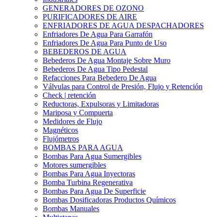
GENERADORES DE OZONO
PURIFICADORES DE AIRE
ENFRIADORES DE AGUA DESPACHADORES
Enfriadores De Agua Para Garrafón
Enfriadores De Agua Para Punto de Uso
BEBEDEROS DE AGUA
Bebederos De Agua Montaje Sobre Muro
Bebederos De Agua Tipo Pedestal
Refacciones Para Bebedero De Agua
Válvulas para Control de Presión, Flujo y Retención
Check | retención
Reductoras, Expulsoras y Limitadoras
Mariposa y Compuerta
Medidores de Flujo
Magnéticos
Flujómetros
BOMBAS PARA AGUA
Bombas Para Agua Sumergibles
Motores sumergibles
Bombas Para Agua Inyectoras
Bomba Turbina Regenerativa
Bombas Para Agua De Superficie
Bombas Dosificadoras Productos Químicos
Bombas Manuales