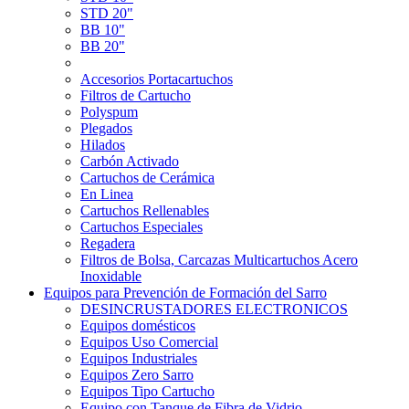
STD 20"
BB 10"
BB 20"
Accesorios Portacartuchos
Filtros de Cartucho
Polyspum
Plegados
Hilados
Carbón Activado
Cartuchos de Cerámica
En Linea
Cartuchos Rellenables
Cartuchos Especiales
Regadera
Filtros de Bolsa, Carcazas Multicartuchos Acero
Inoxidable
Equipos para Prevención de Formación del Sarro
DESINCRUSTADORES ELECTRONICOS
Equipos domésticos
Equipos Uso Comercial
Equipos Industriales
Equipos Zero Sarro
Equipos Tipo Cartucho
Equipo con Tanque de Fibra de Vidrio