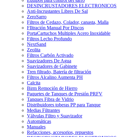
Equipos para control del sarro
DESINCRUSTADORES ELECTRONICOS
Anti-Incrustantes Libres De Sal
ZeroSarro
Filtros de Cedazo, Colador, canasta, Malla
FIltración Manual Por Discos
PortaCartuchos Multiples Acero Inoxidable
Filtros Lecho Profundo
NextSand
Zeolita
Filtros Carbón Activado
Suavizadores De Agua
Suavizadores de Gabinete
Tren filtrado, Batería de filtración
Filtros Alcalino Aumenta PH
Calcita
Birm Remoción de Hierro
Paquetes de Tanques de Presión PRFV
Tanques Fibra de Vidrio
Distribuidores toberas PP para Tanque
Medias Filtrantes
Válvulas Filtro y Suavizador
Automáticas
Manuales
Refacciones, accesorios, repuestos