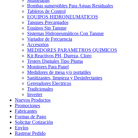
Multietapas
Bombas sumergibles Para Aguas Residuales
Tableros de Control
EQUIPOS HIDRONEUMATICOS
Tanques Precargados
Equipos Sin Tanque
Sistemas Hidroneumáticos Con Tanque
Variador de Frecuencia
Accesorios
MEDIDORES PARAMETROS QUIMICOS
Kit Reactivos PH, Dureza, Cloro
Testers Digitales Tipo Pluma
Monitores Para Panel
Medidores de mesa y/o portatiles
Sanitizantes, limpieza y Desinfectantes
Gereradores Electricos
Tradicionales
Inverter
Nuevos Productos
Promociones
Fabricantes
Formas de Pago
Solicitar Cotización
Envíos
Rastrear Pedido