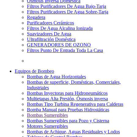
Osmosis Inversa Doméstica
Filtros Purificadores De Agua Bajo-Tarja
Filtros Purificadores De Agua Sobre-Tarja
Regadera
Purificadores Cerámicos
Filtros De Agua Alcalina Ionizada
Suavizadores De Agua
Ultrafiltración Doméstica
GENERADORES DE OZONO
Filtros Punto De Entrada Toda La Casa
Equipos de Bombeo
Bombas de Agua Horizontales
Bombas de superficie, Domésticas, Comerciales,
Industriales
Bombas Inyectoras para Hidroneumáticos
Multietapas Alta Presión, Ósmosis inversa
Bombas Tipo Turbina Regenerativa para Calderas
Bomba Manual para Pruebas Hidrostáticas
Bombas Sumergibles
Bombas Sumergibles para Pozo y Cisterna
Motores Sumergibles
Bombas de Achique, Aguas Residuales y Lodos