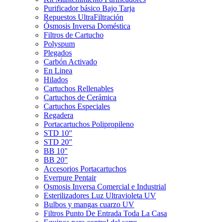
Purificador básico Bajo Tarja
Repuestos UltraFiltración
Ósmosis Inversa Doméstica
Filtros de Cartucho
Polyspum
Plegados
Carbón Activado
En Linea
Hilados
Cartuchos Rellenables
Cartuchos de Cerámica
Cartuchos Especiales
Regadera
Portacartuchos Polipropileno
STD 10"
STD 20"
BB 10"
BB 20"
Accesorios Portacartuchos
Everpure Pentair
Osmosis Inversa Comercial e Industrial
Esterilizadores Luz Ultravioleta UV
Bulbos y mangas cuarzo UV
Filtros Punto De Entrada Toda La Casa