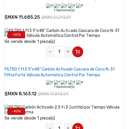
1 Opinione(s)
$MXN 11,685.25
$MXN 21,245.91
-45%
Se vende desde 1 pieza(s)
−
+
FILTRO 1 ft3 9"x48" Carbón Activado Cascara de Coco N-31
Filtra Forte Válvula Automática Control Por Tiempo
1 Opinione(s)
$MXN 8,163.12
$MXN 14,842.04
-40%
Se vende desde 1 pieza(s)
−
+