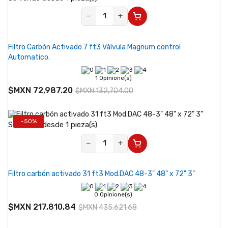
−
+
Filtro Carbón Activado 7 ft3 Válvula Magnum control
Automatico.
1 Opinione(s)
$MXN 72,987.20
$MXN 132,704.00
-50%
Se vende desde 1 pieza(s)
−
+
Filtro carbón activado 31 ft3 Mod.DAC 48-3" 48" x 72" 3"
0 Opinione(s)
$MXN 217,810.84
$MXN 435,621.68