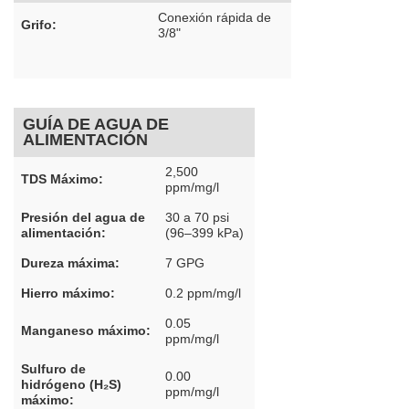
Conexión rápida de
Grifo:
3/8"
GUÍA DE AGUA DE
ALIMENTACIÓN
2,500
TDS Máximo:
ppm/mg/l
Presión del agua de
30 a 70 psi
alimentación:
(96–399 kPa)
Dureza máxima:
7 GPG
Hierro máximo:
0.2 ppm/mg/l
0.05
Manganeso máximo:
ppm/mg/l
Sulfuro de
0.00
hidrógeno (H₂S)
ppm/mg/l
máximo: