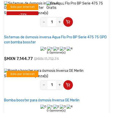
Sólo por Internet
Se vende desde 1 pieza(s)
-39%
−
+
Sistemas de ósmosis inversa Aqua Flo Pro BP Serie 475 75 GPD
con bomba booster
5 Opinione(s)
$MXN 7,144.77
$MXN 11,712.74
Sólo por Internet
Se vende desde 1 pieza(s)
-50%
−
+
Bomba booster para ósmosis Inversa GE Merlin
0 Opinione(s)