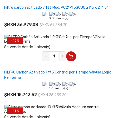
Filtro carbón activado 7 ft3 Mod. AC21-1.5SC00 21" x 62" 1.5"
0 Opinione(s)
$MXN 36,979.08
$MXN 67,234.70
-40%
Se vende desde 1 pieza(s)
−
+
FILTRO Carbón Activado 1 ft3 Contrlol por Tiempo Válvula Logix
Performa
1 Opinione(s)
$MXN 15,743.52
$MXN 26,239.20
-45%
Se vende desde 1 pieza(s)