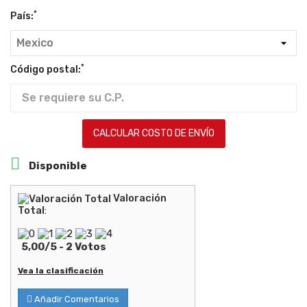
*
País:
*
Código postal:
CALCULAR COSTO DE ENVÍO

Disponible
Valoración
Total
:
5,00
/
5
-
2
Votos
Vea la clasificación
Añadir Comentarios