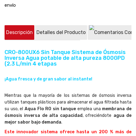
envío
Descripción
Detalles del Producto
Come
Preguntas sobre el producto
(0)
CRO-800UX6 Sin Tanque
Sistema de Ósmosis
Inversa
Agua potable de alta pureza 800GPD
(2.3 L/min 4 etapas
¡Agua fresca y de gran sabor al instante!
Mientras que la mayoría de los sistemas de ósmosis inversa
utilizan tanques plásticos para almacenar el agua filtrada hasta
su uso, el
Aqua Flo RO sin tanque
emplea una
membrana de
ósmosis inversa de alta capacidad
, ofreciéndote
agua de
mejor sabor bajo demanda
.
Este innovador sistema ofrece hasta un 200 % más de