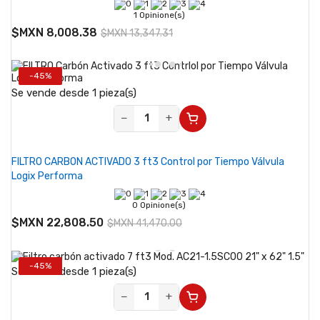
1 Opinione(s)
$MXN 8,008.38
$MXN 13,347.31
-45%
Se vende desde 1 pieza(s)
−
+
FILTRO CARBON ACTIVADO 3 ft3 Control por Tiempo Válvula
Logix Performa
0 Opinione(s)
$MXN 22,808.50
$MXN 41,470.00
-45%
Se vende desde 1 pieza(s)
−
+