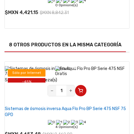
0 Opinione(s)
$MXN 4,421.15
$MXN 8,842.31
8 OTROS PRODUCTOS EN LA MISMA CATEGORÍA
Sólo por Internet
Se vende desde 1 pieza(s)
-45%
−
+
Sistemas de ósmosis inversa Aqua Flo Pro BP Serie 475 NSF 75
GPD
4 Opinione(s)