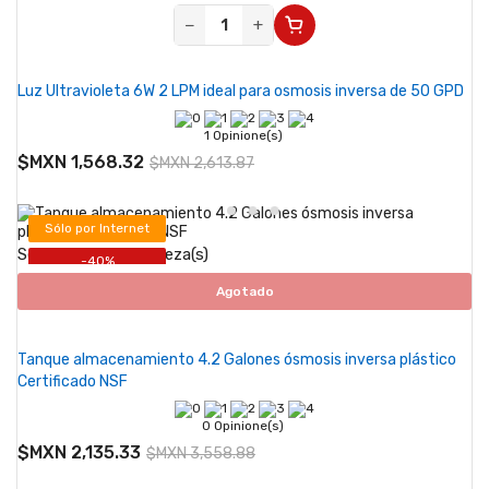
−
+
Luz Ultravioleta 6W 2 LPM ideal para osmosis inversa de 50 GPD
1 Opinione(s)
$MXN 1,568.32
$MXN 2,613.87
Sólo por Internet
Se vende desde 1 pieza(s)
-40%
Agotado
Tanque almacenamiento 4.2 Galones ósmosis inversa plástico
Certificado NSF
0 Opinione(s)
$MXN 2,135.33
$MXN 3,558.88