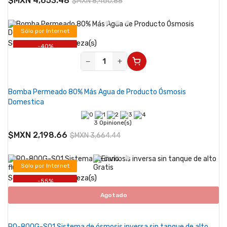
$MXN 4,653.48
$MXN 8,460.88
Sólo por Internet
Se vende desde 1 pieza(s)
-40%
−
+
Bomba Permeado 80% Más Agua de Producto Ósmosis
Domestica
3 Opinione(s)
$MXN 2,198.66
$MXN 3,664.44
Sólo por Internet
Se vende desde 1 pieza(s)
-55%
Agotado
RO-800G-S01 Sistema de ósmosis inversa sin tanque de alto