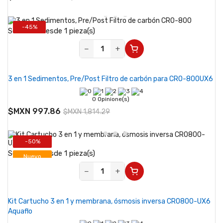
-45%
Se vende desde 1 pieza(s)
Nuevo
−
+
3 en 1 Sedimentos, Pre/Post Filtro de carbón para CRO-800UX6
0 Opinione(s)
$MXN 997.86
$MXN 1,814.29
-50%
Se vende desde 1 pieza(s)
Nuevo
−
+
Paquete
Kit Cartucho 3 en 1 y membrana, ósmosis inversa CRO800-UX6
Aquaflo