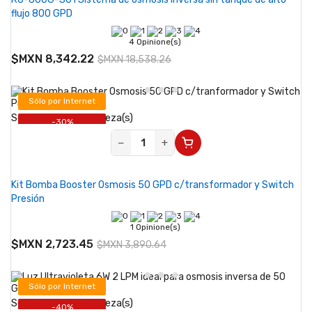
flujo 800 GPD
4 Opinione(s)
$MXN 8,342.22
$MXN 18,538.26
Sólo por Internet
Se vende desde 1 pieza(s)
-30%
−
+
Kit Bomba Booster Osmosis 50 GPD c/transformador y Switch
Presión
1 Opinione(s)
$MXN 2,723.45
$MXN 3,890.64
Sólo por Internet
Se vende desde 1 pieza(s)
-40%